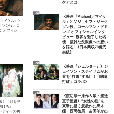
ケアとは
PR
《映画『Michael／マイケ
l／マイケル』》
ル』》父ジョセフ・ジャク
クソン役、コ
ソン役、コールマン・ドミ
ゴ オフィシャ
ンゴ オフィシャルインタ
観客を魅了した
ビュー“観客を魅了した名
像への想いを
優、複雑な父親像への想い
0億円突破》
を語る”《日本興収70億円
突破》
PR
《映画『シェルター』》ジ
ェイソン・ステイサムがお
盆を“打破”する!!《「眠眠
打破」コラボ》
PR
《渡辺淳一原作＆娘・渡邉
直子監督》“女性の性”を
無敗》「顔を見
真摯に描く意欲作に黒木
逃げろ』
瞳・西岡德馬・吉田羊が出
レディース初