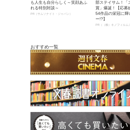
も人生も自分らしく～笑顔あふ
部ステイサム！「
れる特別対談～
賞」爆誕！【応募総
54作品の栄冠に
PR（サムソナイト・ジャパン）
ー!?】
PR（（株）キノフィルム
おすすめ一覧