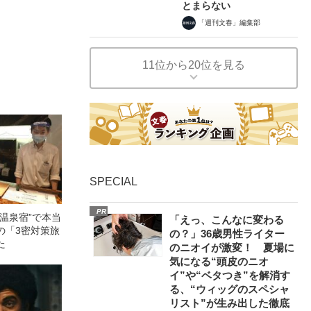
とまらない
「週刊文春」編集部
11位から20位を見る
SPECIAL
PR
温泉宿”で本当
「えっ、こんなに変わる
の「3密対策旅
の？」36歳男性ライター
た
のニオイが激変！ 夏場に
気になる“頭皮のニオ
イ”や“ベタつき”を解消す
る、“ウィッグのスペシャ
リスト”が生み出した徹底