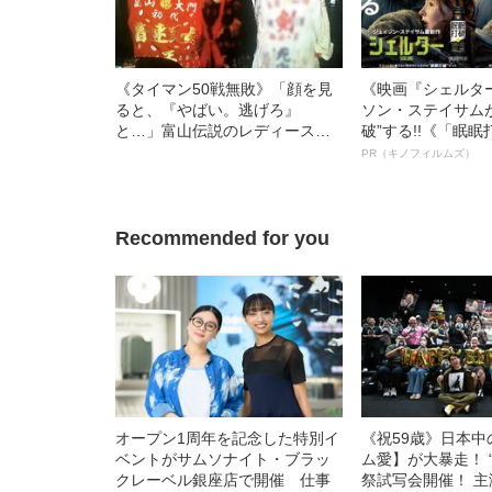
《タイマン50戦無敗》「顔を見
《映画『シェルタ
ると、『やばい。逃げろ』
ソン・ステイサム
と…」富山伝説のレディース初
破”する!!《「眠
代総長（36）が語る、ギャルサ
ボ》
PR（キノフィルムズ）
ー制圧と朝までのバイク暴走
Recommended for you
オープン1周年を記念した特別イ
《祝59歳》日本
ベントがサムソナイト・ブラッ
ム愛】が大暴走！ 
クレーベル銀座店で開催 仕事
祭試写会開催！ 