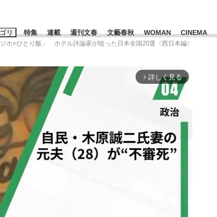
ゴリ
特集
連載
週刊文春
文藝春秋
WOMAN
CINEMA
ビジホ×ひとり飯」 ホテル評論家が唸った日本全国20選〈西日本編〉
キーワード入力
ス
エンタメ
ライフ
ビジネス
詳しく見る
arrow_forward_ios
ーワードタグ一覧
山凌輝
#高市早苗
#後藤真希
#森岡毅
#城彰二
#内田有紀
観る将棋、読
#亀和田武
て明かした日本代表監督に...
「最悪の空気のまま解散」W