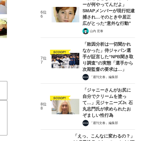
ーが何やってんだよ」
SMAPメンバーが現行犯逮
6位
6
捕され…そのとき中居正
広がとった“意外な行動”
山内 宏泰
「敗因分析は一切聞かれ
なかった」侍ジャパン選
SCOOP!
手が証言した“NPB聞き取
7位
7
り調査”の実態「選手から
次期監督の要求は…」
「週刊文春」編集部
「ジャニーさんがお尻に
自分でクリームを塗っ
SCOOP!
て…」元ジャニーズJr. 石
8位
8
丸志門氏が求められたお
ぞましい性行為
「週刊文春」編集部
「えっ、こんなに変わるの？」