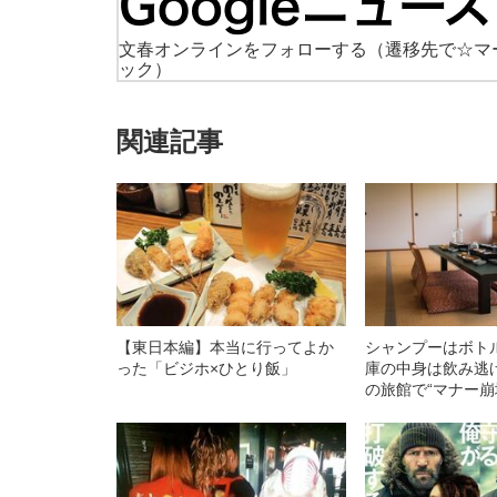
文春オンラインをフォローする
（遷移先で☆マ
ック）
関連記事
【東日本編】本当に行ってよか
シャンプーはボト
った「ビジホ×ひとり飯」
庫の中身は飲み逃げ
の旅館で“マナー崩
る