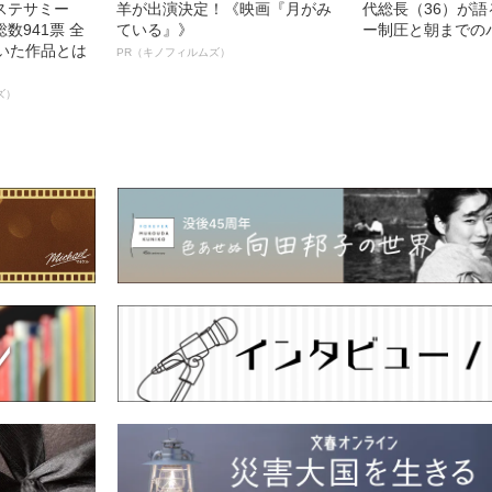
ステサミー
羊が出演決定！《映画『月がみ
代総長（36）が
数941票 全
ている』》
ー制圧と朝までの
輝いた作品とは
PR（キノフィルムズ）
ズ）