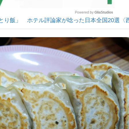
Powered by 
GliaStudios
とり飯」 ホテル評論家が唸った日本全国20選〈
いまさら聞け
Mute
手が証言した“NPB聞...
「クマが悪者扱いされているの
もっと見る
カー日本代表・森保一監督...