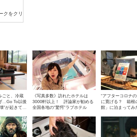
ークをクリ
ルごと、冷蔵
《写真多数》訪れたホテルは
“アフターコロナの
…Go To以後
3000軒以上！ 評論家が勧める
に寛げる？ 箱根
壊”が起きてい
全国各地の“驚愕”ラブホテル
館」に泊まってみ