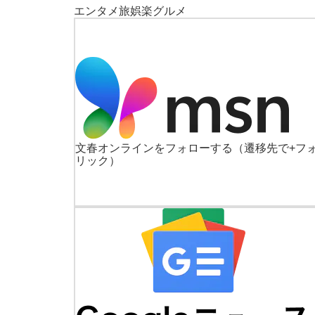
エンタメ
旅
娯楽
グルメ
文春オンラインをフォローする
（遷移先で+フ
リック）