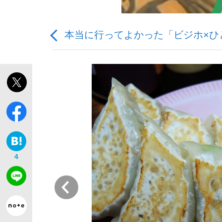
本当に行ってよかった「ビジホ×ひ
「敗因分析は一切聞かれなかった」侍ジャパン選
キングの誕生を、目撃せよ。
4
the Style
前
「目標達成できなかったからと言って…」サッ