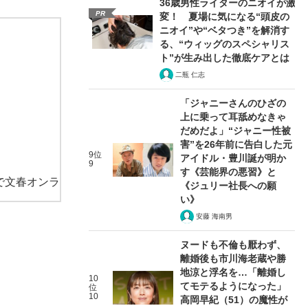
36歳男性ライターのニオイが激
PR
変！ 夏場に気になる“頭皮の
ニオイ”や“ベタつき”を解消す
る、“ウィッグのスペシャリス
ト”が生み出した徹底ケアとは
二瓶 仁志
「ジャニーさんのひざの
上に乗って耳舐めなきゃ
だめだよ」“ジャニー性被
害”を26年前に告白した元
9位
アイドル・豊川誕が明か
9
す《芸能界の悪習》と
で文春オンラ
《ジュリー社長への願
い》
安藤 海南男
ヌードも不倫も厭わず、
離婚後も市川海老蔵や勝
地涼と浮名を…「離婚し
10
てモテるようになった」
位
10
高岡早紀（51）の魔性が