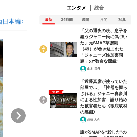
エンタメ
総合
最新
24時間
週間
月間
写真
西日本編〉
ない資産運用のすべて
「父の通夜の晩、息子を
狙うジャニー氏に気づい
た」元SMAP草彅剛
（49）が巻き込まれた
が悲しい」『北の国から』倉本聰氏（91...
「ジャニーズ性加害問
題」の“数奇な因縁”
山本 雲丹
「近藤真彦が使っていた
部屋で…」「性器を握ら
NEW
される」ジャニー喜多川
による性加害、語り始め
た被害者たち《徹底取材
次
の裏側》
髙橋 大介
誰がSMAPを“殺した”の