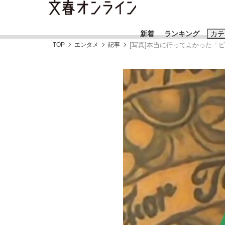
新着
ランキング
カテ
TOP
エンタメ
記事
[写真]本当に行ってよかった「
スクープ
ニュー
おすすめのキ
#藤田晋
#三
#玉木雄一郎
「90%は失敗する。でも…」本田圭佑が初め
終戦から81年