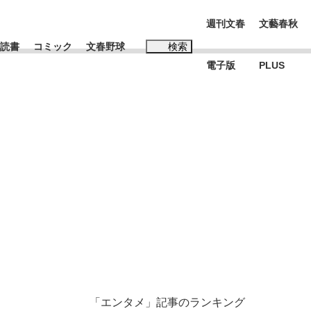
週刊文春
文藝春秋
読書
コミック
文春野球
検索
電子版
PLUS
インタビュー
読書
#松田聖子
む将棋
BC日本代表“敗戦”の真実 選手が明かす...
「エンタメ」記事のランキング