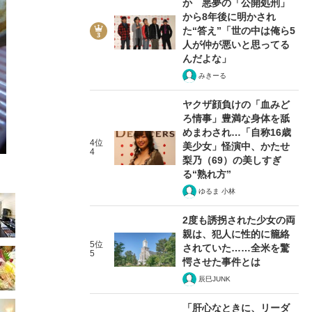
か 悪夢の「公開処刑」
から8年後に明かされ
た“答え”「世の中は俺ら5
人が仲が悪いと思ってる
んだよな」
みきーる
17/42
ヤクザ顔負けの「血みど
ろ情事」豊満な身体を舐
めまわされ…「自称16歳
4位
美少女」怪演中、かたせ
4
梨乃（69）の美しすぎ
る“熟れ方”
ゆるま 小林
2度も誘拐された少女の両
親は、犯人に性的に籠絡
5位
されていた……全米を驚
5
愕させた事件とは
辰巳JUNK
「肝心なときに、リーダ