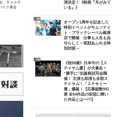
語る、ギャルサ
演決定！《映画『月がみて
バイク暴走
いる』》
PR
オープン1周年を記念した
特別イベントがサムソナイ
ト・ブラックレーベル銀座
店で開催 仕事も人生も自
分らしく～笑顔あふれる特
別対談～
PR
《祝59歳》日本中の【ス
テイサム愛】が大暴走！
“勝手に”生誕祭試写会開
催！ 主演も助演も全部ス
テイサム！「ステサミー
賞」爆誕！【応募総数941
票 全54作品の栄冠に輝い
た作品とはー!?】