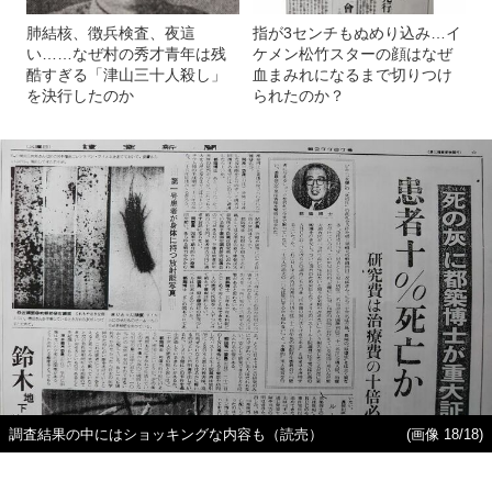
肺結核、徴兵検査、夜這
指が3センチもぬめり込み…イ
い……なぜ村の秀才青年は残
ケメン松竹スターの顔はなぜ
酷すぎる「津山三十人殺し」
血まみれになるまで切りつけ
を決行したのか
られたのか？
調査結果の中にはショッキングな内容も（読売）
(画像 18/18)