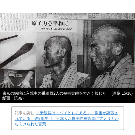
東京の病院に入院中の乗組員2人の被害実態を大きく報じた
(画像 15/18)
紙面（読売）
記事を読む
「乗組員はスパイとも思える」「損害が誇張さ
れている」終戦9年目、日本人水爆実験被害者にアメリカか
ら向けられた言葉