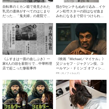
自転車のミカン箱で発見された
指が3センチもぬめり込み…イケ
乳児の遺体がすべてのはじまり
メン松竹スターの顔はなぜ血ま
だった…「鬼夫婦」の産院で何
みれになるまで切りつけられた
が起きたのか
のか？
《ふすまは一面の血しぶき》一
《映画『Michael／マイケル』》
家4人の頭を薪割りで…中華料理
父ジョセフ・ジャクソン役、コ
店で起こった惨殺事件
ールマン・ドミンゴ オフィシャ
ルインタビュー“観客を魅了した
PR（キノフィルムズ）
名優、複雑な父親像への想いを
語る”《日本興収70億円突破》