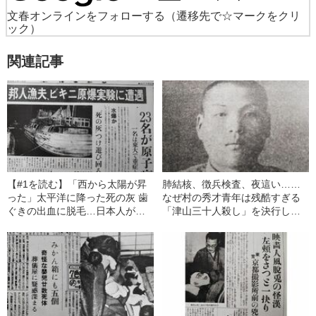
文春オンラインをフォローする
（遷移先で☆マークをクリ
ック）
関連記事
【#1を読む】「西から太陽が昇
肺結核、徴兵検査、夜這い……
った」太平洋に降った死の灰 歯
なぜ村の秀才青年は残酷すぎる
ぐきの出血に脱毛…日本人が核
「津山三十人殺し」を決行した
の恐怖を最も感じた日
のか