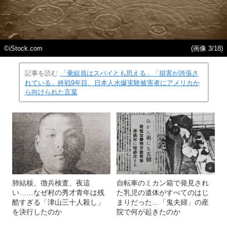
©iStock.com
(画像 3/18)
記事を読む
「乗組員はスパイとも思える」「損害が誇張さ
れている」終戦9年目、日本人水爆実験被害者にアメリカか
ら向けられた言葉
肺結核、徴兵検査、夜這
自転車のミカン箱で発見され
い……なぜ村の秀才青年は残
た乳児の遺体がすべてのはじ
酷すぎる「津山三十人殺し」
まりだった…「鬼夫婦」の産
を決行したのか
院で何が起きたのか