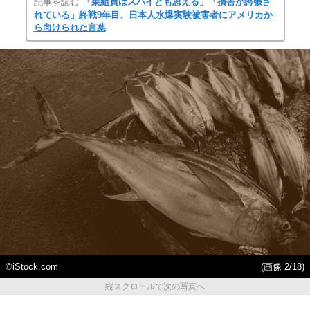
記事を読む
「乗組員はスパイとも思える」「損害が誇張さ
れている」終戦9年目、日本人水爆実験被害者にアメリカか
ら向けられた言葉
©iStock.com
(画像 2/18)
縦スクロールで次の写真へ