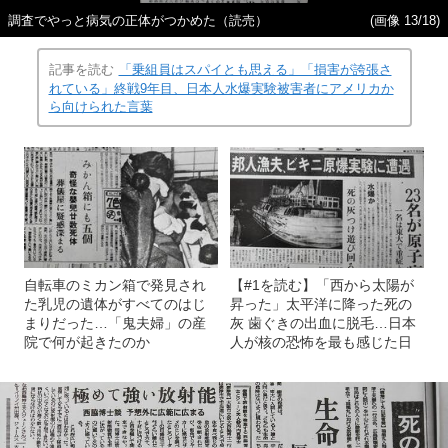
調査でやっと病気の正体がつかめた（読売）
(画像 13/18)
記事を読む
「乗組員はスパイとも思える」「損害が誇張さ
れている」終戦9年目、日本人水爆実験被害者にアメリカか
ら向けられた言葉
自転車のミカン箱で発見され
【#1を読む】「西から太陽が
た乳児の遺体がすべてのはじ
昇った」太平洋に降った死の
まりだった…「鬼夫婦」の産
灰 歯ぐきの出血に脱毛…日本
院で何が起きたのか
人が核の恐怖を最も感じた日