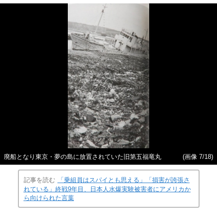
廃船となり東京・夢の島に放置されていた旧第五福竜丸
(画像 7/18)
記事を読む
「乗組員はスパイとも思える」「損害が誇張さ
れている」終戦9年目、日本人水爆実験被害者にアメリカか
ら向けられた言葉