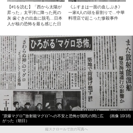
【#1を読む】「西から太陽が
《ふすまは一面の血しぶき》
昇った」太平洋に降った死の
一家4人の頭を薪割りで…中華
灰 歯ぐきの出血に脱毛…日本
料理店で起こった惨殺事件
人が核の恐怖を最も感じた日
“原爆マグロ”“放射能マグロ”への不安と恐怖が国民の間に広
(画像 10/18)
がった（朝日）
縦スクロールで次の写真へ