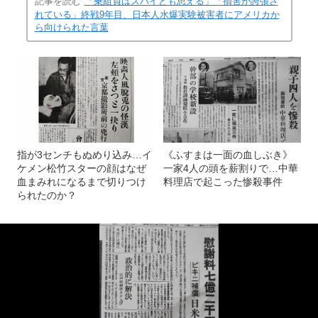
記事を読む
「乗組員はスパイとも思える」「損害が誇張さ
れている」終戦9年目、日本人水爆実験被害者にアメリカか
ら向けられた言葉
指が3センチもぬめり込み…イ
《ふすまは一面の血しぶき》
ケメン松竹スターの顔はなぜ
一家4人の頭を薪割りで…中華
血まみれになるまで切りつけ
料理店で起こった惨殺事件
られたのか？