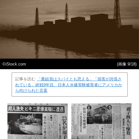
©iStock.com
(画像 9/18)
記事を読む
「乗組員はスパイとも思える」「損害が誇張さ
れている」終戦9年目、日本人水爆実験被害者にアメリカか
ら向けられた言葉