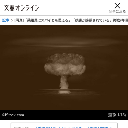
記事に戻る
記事
[写真]「乗組員はスパイとも思える」「損害が誇張されている」終戦9年
©iStock.com
(画像 1/18)