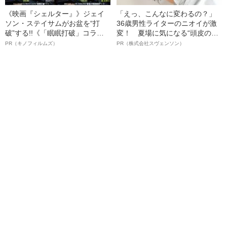
《映画『シェルター』》ジェイ
「えっ、こんなに変わるの？」
ソン・ステイサムがお盆を“打
36歳男性ライターのニオイが激
破”する!!《「眠眠打破」コラ
変！ 夏場に気になる“頭皮のニ
ボ》
オイ”や“ベタつき”を解消す
PR（キノフィルムズ）
PR（株式会社スヴェンソン）
る、“ウィッグのスペシャリス
ト”が生み出した徹底ケアとは