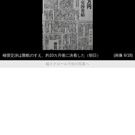
補償交渉は難航のすえ、約10カ月後に決着した（朝日）
(画像 6/18)
縦スクロールで次の写真へ