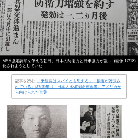
MSA協定調印を伝える朝日。日本の防衛力と日米協力が強
(画像 17/18)
化されようとしていた
記事を読む
「乗組員はスパイとも思える」「損害が誇張さ
れている」終戦9年目、日本人水爆実験被害者にアメリカか
ら向けられた言葉