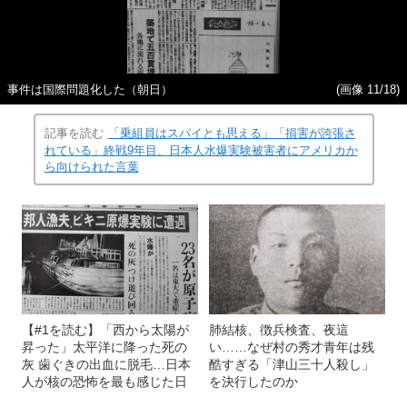
事件は国際問題化した（朝日）
(画像 11/18)
記事を読む
「乗組員はスパイとも思える」「損害が誇張さ
れている」終戦9年目、日本人水爆実験被害者にアメリカか
ら向けられた言葉
【#1を読む】「西から太陽が
肺結核、徴兵検査、夜這
昇った」太平洋に降った死の
い……なぜ村の秀才青年は残
灰 歯ぐきの出血に脱毛…日本
酷すぎる「津山三十人殺し」
人が核の恐怖を最も感じた日
を決行したのか