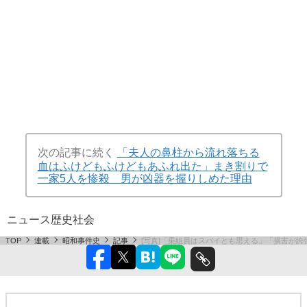
次の記事に続く
「夫人の鼻柱から流れ落ちる
血はふけどもふけどもあふれ出た」まき割りで
一家5人を惨殺 男が凶器を握りしめた理由
ニュース
歴史
社会
TOP
連載
昭和事件史
記事
[写真]「乗組員はスパイとも思える」「損害が