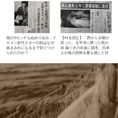
指が3センチもぬめり込み…イ
【#1を読む】「西から太陽が
ケメン松竹スターの顔はなぜ
昇った」太平洋に降った死の
血まみれになるまで切りつけ
灰 歯ぐきの出血に脱毛…日本
られたのか？
人が核の恐怖を最も感じた日