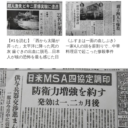
【#1を読む】「西から太陽が
《ふすまは一面の血しぶき》
昇った」太平洋に降った死の
一家4人の頭を薪割りで…中華
灰 歯ぐきの出血に脱毛…日本
料理店で起こった惨殺事件
人が核の恐怖を最も感じた日