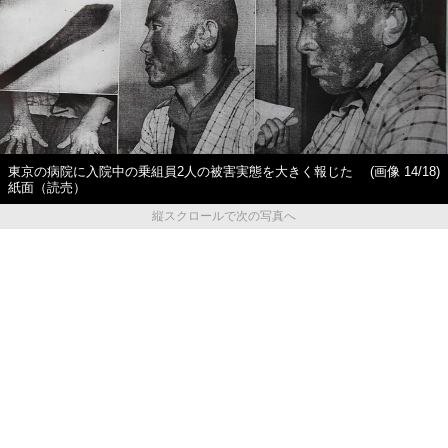
東京の病院に入院中の乗組員2人の被害実態を大きく報じた
(画像 14/18)
紙面（読売）
縦スクロールで次の写真へ