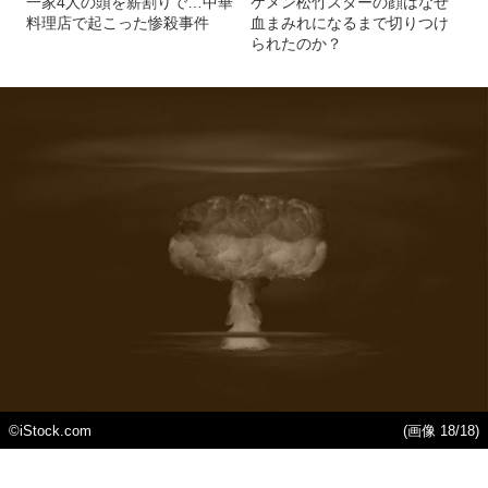
一家4人の頭を薪割りで…中華
ケメン松竹スターの顔はなぜ
料理店で起こった惨殺事件
血まみれになるまで切りつけ
られたのか？
©iStock.com
(画像 18/18)