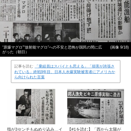
“原爆マグロ”“放射能マグロ”への不安と恐怖が国民の間に広
(画像 9/18)
がった（朝日）
記事を読む
「乗組員はスパイとも思える」「損害が誇張さ
れている」終戦9年目、日本人水爆実験被害者にアメリカか
ら向けられた言葉
指が3センチもぬめり込み…イ
【#1を読む】「西から太陽が