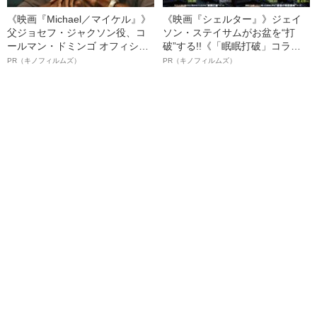
《映画『Michael／マイケル』》
《映画『シェルター』》ジェイ
父ジョセフ・ジャクソン役、コ
ソン・ステイサムがお盆を“打
ールマン・ドミンゴ オフィシャ
破”する!!《「眠眠打破」コラ
ルインタビュー“観客を魅了した
ボ》
PR（キノフィルムズ）
PR（キノフィルムズ）
名優、複雑な父親像への想いを
語る”《日本興収70億円突破》