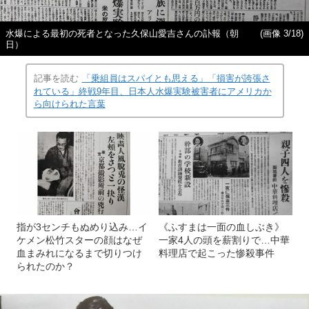
水爆による最初の死者となった久保山愛吉さんの訃報（朝
(画像 3/18)
日）
記事を読む
「乗組員はスパイとも思える」「損害が誇張さ
れている」終戦9年目、日本人水爆実験被害者にアメリカか
ら向けられた言葉
指が3センチもぬめり込み…イ
《ふすまは一面の血しぶき》
ケメン松竹スターの顔はなぜ
一家4人の頭を薪割りで…中華
血まみれになるまで切りつけ
料理店で起こった惨殺事件
られたのか？