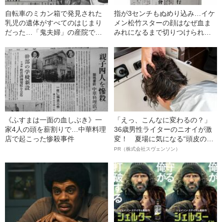
自転車のミカン箱で発見された
指が3センチもぬめり込み…イケ
乳児の遺体がすべてのはじまり
メン松竹スターの顔はなぜ血ま
だった…「鬼夫婦」の産院で何
みれになるまで切りつけられた
が起きたのか
のか？
《ふすまは一面の血しぶき》一
「えっ、こんなに変わるの？」
家4人の頭を薪割りで…中華料理
36歳男性ライターのニオイが激
店で起こった惨殺事件
変！ 夏場に気になる“頭皮のニ
オイ”や“ベタつき”を解消す
PR（株式会社スヴェンソン）
る、“ウィッグのスペシャリス
ト”が生み出した徹底ケアとは