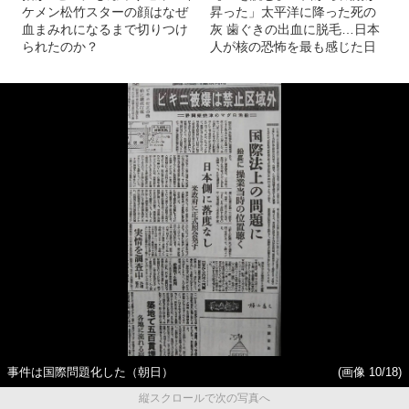
ケメン松竹スターの顔はなぜ
昇った」太平洋に降った死の
血まみれになるまで切りつけ
灰 歯ぐきの出血に脱毛…日本
られたのか？
人が核の恐怖を最も感じた日
事件は国際問題化した（朝日）
(画像 10/18)
縦スクロールで次の写真へ