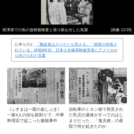
焼津港での魚の放射能検査と張り紙を出した魚屋
(画像 11/18)
記事を読む
「乗組員はスパイとも思える」「損害が誇張さ
れている」終戦9年目、日本人水爆実験被害者にアメリカか
ら向けられた言葉
《ふすまは一面の血しぶき》
自転車のミカン箱で発見され
一家4人の頭を薪割りで…中華
た乳児の遺体がすべてのはじ
料理店で起こった惨殺事件
まりだった…「鬼夫婦」の産
院で何が起きたのか