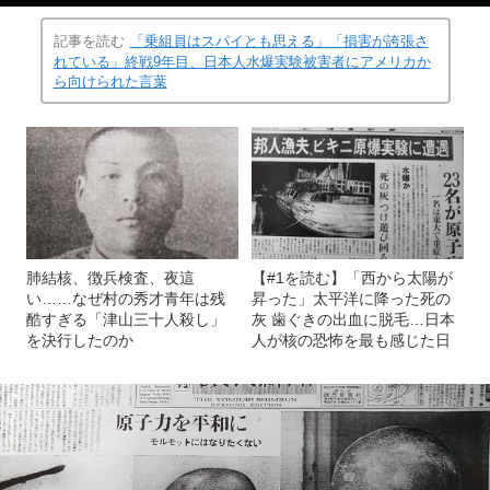
記事を読む
「乗組員はスパイとも思える」「損害が誇張さ
れている」終戦9年目、日本人水爆実験被害者にアメリカか
ら向けられた言葉
肺結核、徴兵検査、夜這
【#1を読む】「西から太陽が
い……なぜ村の秀才青年は残
昇った」太平洋に降った死の
酷すぎる「津山三十人殺し」
灰 歯ぐきの出血に脱毛…日本
を決行したのか
人が核の恐怖を最も感じた日