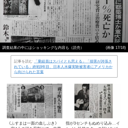
調査結果の中にはショッキングな内容も（読売）
(画像 17/18)
記事を読む
「乗組員はスパイとも思える」「損害が誇張さ
れている」終戦9年目、日本人水爆実験被害者にアメリカか
ら向けられた言葉
《ふすまは一面の血しぶき》
指が3センチもぬめり込み…イ