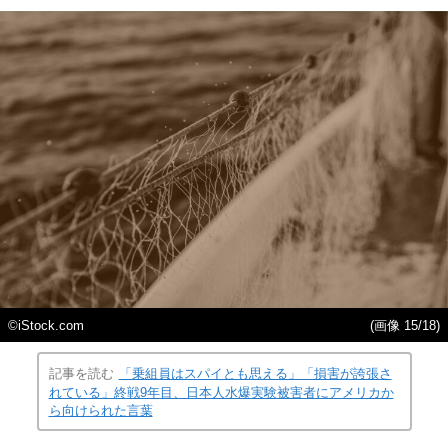
©iStock.com
(画像 15/18)
記事を読む
「乗組員はスパイとも思える」「損害が誇張さ
れている」終戦9年目、日本人水爆実験被害者にアメリカか
ら向けられた言葉