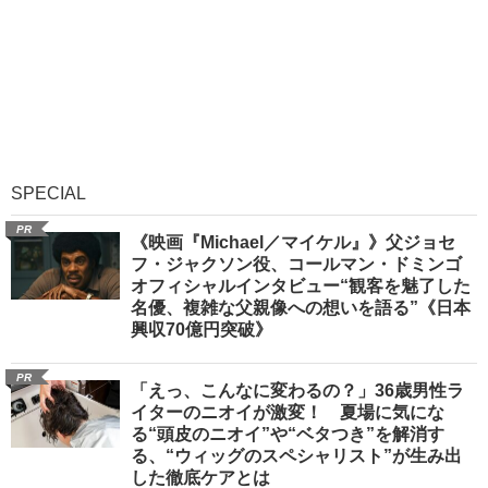
SPECIAL
PR
《映画『Michael／マイケル』》父ジョセ
フ・ジャクソン役、コールマン・ドミンゴ
オフィシャルインタビュー“観客を魅了した
名優、複雑な父親像への想いを語る”《日本
興収70億円突破》
PR
「えっ、こんなに変わるの？」36歳男性ラ
イターのニオイが激変！ 夏場に気にな
る“頭皮のニオイ”や“ベタつき”を解消す
る、“ウィッグのスペシャリスト”が生み出
した徹底ケアとは