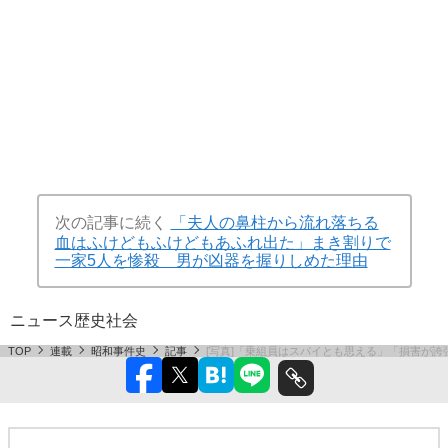
次の記事に続く
「夫人の鼻柱から流れ落ちる
血はふけどもふけどもあふれ出た」まき割りで
一家5人を惨殺 男が凶器を握りしめた理由
ニュース
歴史
社会
TOP
連載
昭和事件史
記事
[写真]「乗組員はスパイとも思える」「損害が