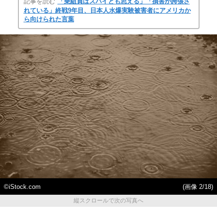
記事を読む
「乗組員はスパイとも思える」「損害が誇張さ
れている」終戦9年目、日本人水爆実験被害者にアメリカか
ら向けられた言葉
©iStock.com
(画像 2/18)
縦スクロールで次の写真へ