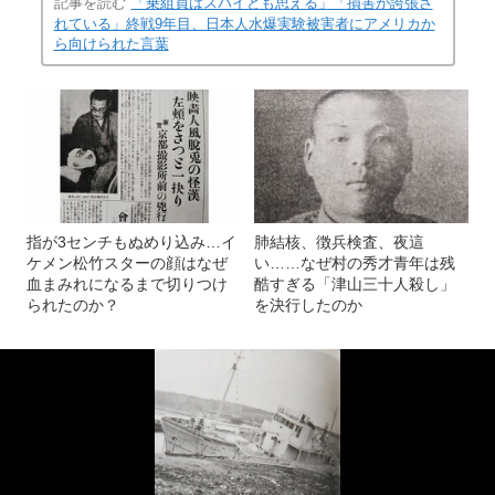
記事を読む
「乗組員はスパイとも思える」「損害が誇張さ
れている」終戦9年目、日本人水爆実験被害者にアメリカか
ら向けられた言葉
指が3センチもぬめり込み…イ
肺結核、徴兵検査、夜這
ケメン松竹スターの顔はなぜ
い……なぜ村の秀才青年は残
血まみれになるまで切りつけ
酷すぎる「津山三十人殺し」
られたのか？
を決行したのか