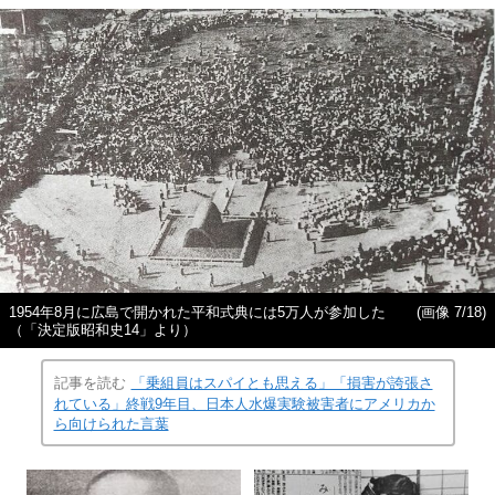
1954年8月に広島で開かれた平和式典には5万人が参加した
(画像 7/18)
（「決定版昭和史14」より）
記事を読む
「乗組員はスパイとも思える」「損害が誇張さ
れている」終戦9年目、日本人水爆実験被害者にアメリカか
ら向けられた言葉