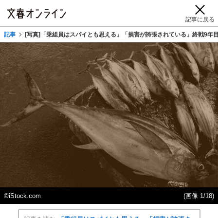
記事に戻る
記事
[写真]「乗組員はスパイとも思える」「損害が誇張されている」終戦9年
©iStock.com
(画像 1/18)