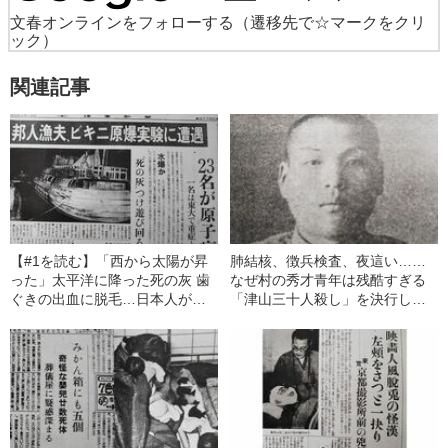
文春オンラインをフォローする
（遷移先で☆マークをクリ
ック）
関連記事
【#1を読む】「西から太陽が昇
肺結核、徴兵検査、夜這い……
った」太平洋に降った死の灰 歯
なぜ村の秀才青年は残酷すぎる
ぐきの出血に脱毛…日本人が核
「津山三十人殺し」を決行した
の恐怖を最も感じた日
のか