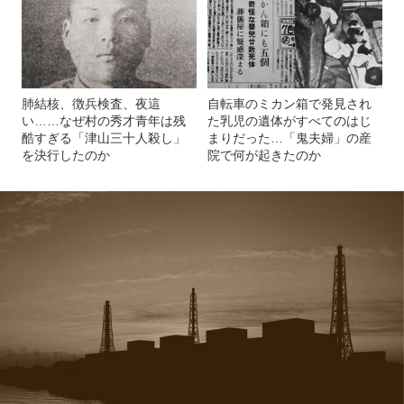
肺結核、徴兵検査、夜這
自転車のミカン箱で発見され
い……なぜ村の秀才青年は残
た乳児の遺体がすべてのはじ
酷すぎる「津山三十人殺し」
まりだった…「鬼夫婦」の産
を決行したのか
院で何が起きたのか