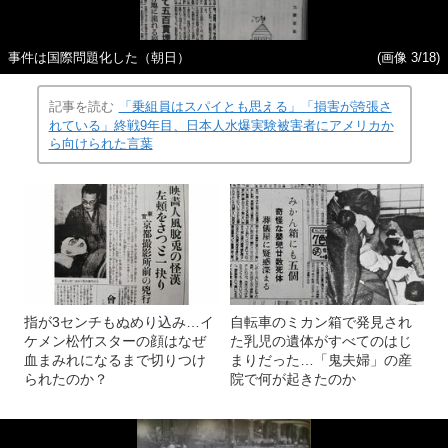
事件は国際問題化した（朝日）
(画像 3/18)
記事を読む
「乗組員はスパイとも思える」「損害が誇張さ
れている」終戦9年目、日本人水爆実験被害者にアメリカか
ら向けられた言葉
指が3センチもぬめり込み…イ
自転車のミカン箱で発見され
ケメン松竹スターの顔はなぜ
た乳児の遺体がすべてのはじ
血まみれになるまで切りつけ
まりだった…「鬼夫婦」の産
られたのか？
院で何が起きたのか