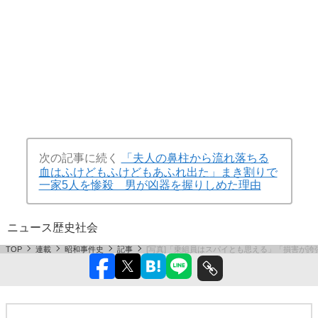
次の記事に続く
「夫人の鼻柱から流れ落ちる
血はふけどもふけどもあふれ出た」まき割りで
一家5人を惨殺 男が凶器を握りしめた理由
ニュース
歴史
社会
TOP
連載
昭和事件史
記事
[写真]「乗組員はスパイとも思える」「損害が