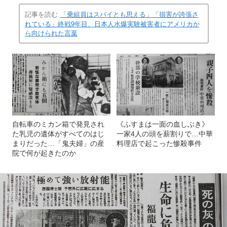
記事を読む
「乗組員はスパイとも思える」「損害が誇張さ
れている」終戦9年目、日本人水爆実験被害者にアメリカか
ら向けられた言葉
自転車のミカン箱で発見され
《ふすまは一面の血しぶき》
た乳児の遺体がすべてのはじ
一家4人の頭を薪割りで…中華
まりだった…「鬼夫婦」の産
料理店で起こった惨殺事件
院で何が起きたのか