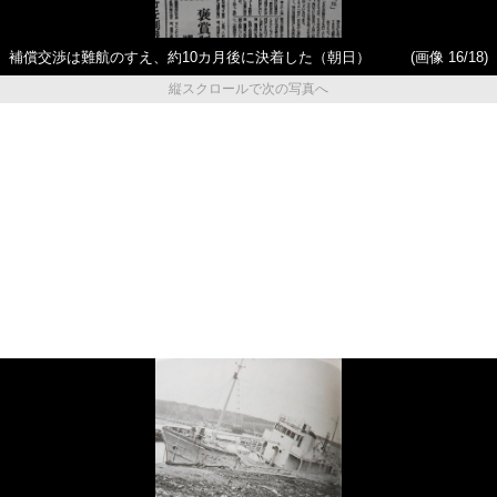
補償交渉は難航のすえ、約10カ月後に決着した（朝日）
(画像 16/18)
縦スクロールで次の写真へ