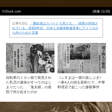
©iStock.com
(画像 11/18)
記事を読む
「乗組員はスパイとも思える」「損害が誇張さ
れている」終戦9年目、日本人水爆実験被害者にアメリカか
ら向けられた言葉
自転車のミカン箱で発見され
《ふすまは一面の血しぶき》
た乳児の遺体がすべてのはじ
一家4人の頭を薪割りで…中華
まりだった…「鬼夫婦」の産
料理店で起こった惨殺事件
院で何が起きたのか