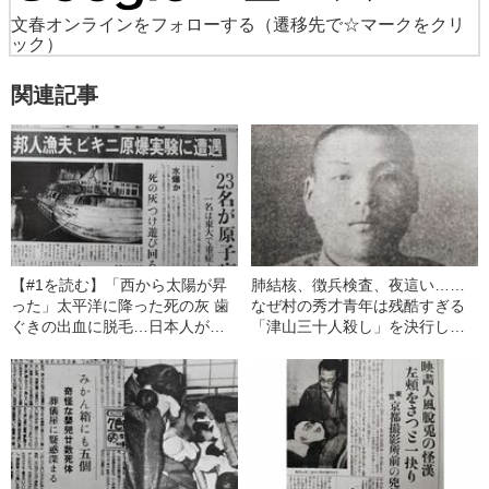
文春オンラインをフォローする
（遷移先で☆マークをクリ
ック）
関連記事
【#1を読む】「西から太陽が昇
肺結核、徴兵検査、夜這い……
った」太平洋に降った死の灰 歯
なぜ村の秀才青年は残酷すぎる
ぐきの出血に脱毛…日本人が核
「津山三十人殺し」を決行した
の恐怖を最も感じた日
のか