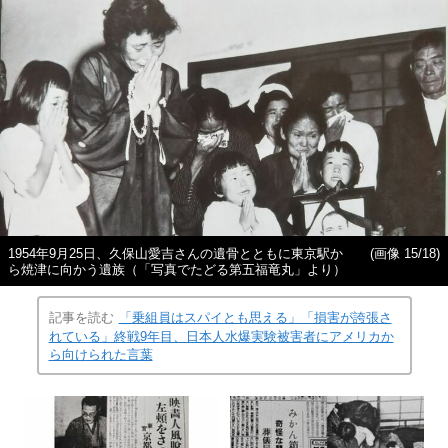
1954年9月25日、久保山愛吉さんの遺骨とともに東京駅か
(画像 15/18)
ら焼津に向かう遺族（「写真でたどる第五福竜丸」より）
記事を読む
「乗組員はスパイとも思える」「損害が誇張さ
れている」終戦9年目、日本人水爆実験被害者にアメリカか
ら向けられた言葉