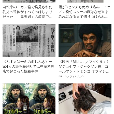
自転車のミカン箱で発見された
指が3センチもぬめり込み…イケ
乳児の遺体がすべてのはじまり
メン松竹スターの顔はなぜ血ま
だった…「鬼夫婦」の産院で何
みれになるまで切りつけられた
が起きたのか
のか？
《ふすまは一面の血しぶき》一
《映画『Michael／マイケル』》
家4人の頭を薪割りで…中華料理
父ジョセフ・ジャクソン役、コ
店で起こった惨殺事件
ールマン・ドミンゴ オフィシャ
ルインタビュー“観客を魅了した
PR（キノフィルムズ）
名優、複雑な父親像への想いを
語る”《日本興収70億円突破》