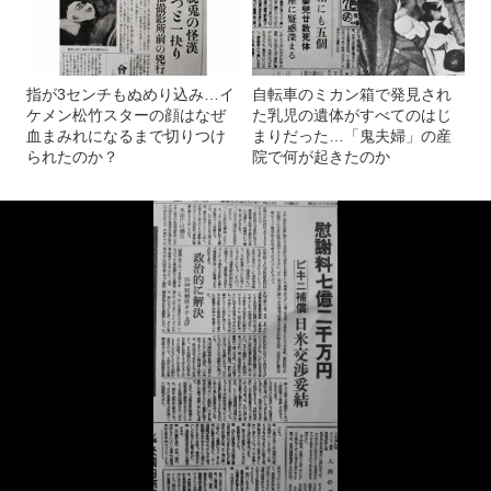
指が3センチもぬめり込み…イ
自転車のミカン箱で発見され
ケメン松竹スターの顔はなぜ
た乳児の遺体がすべてのはじ
血まみれになるまで切りつけ
まりだった…「鬼夫婦」の産
られたのか？
院で何が起きたのか