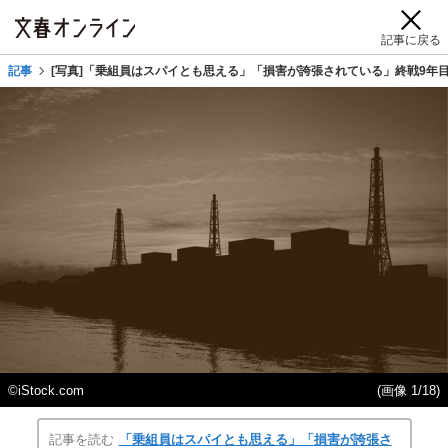
記事に戻る
記事
[写真]「乗組員はスパイとも思える」「損害が誇張されている」終戦9年
©iStock.com
(画像 1/18)
記事を読む
「乗組員はスパイとも思える」「損害が誇張さ