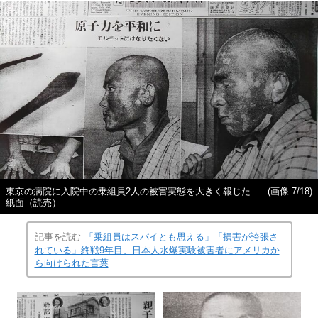
東京の病院に入院中の乗組員2人の被害実態を大きく報じた
(画像 7/18)
紙面（読売）
記事を読む
「乗組員はスパイとも思える」「損害が誇張さ
れている」終戦9年目、日本人水爆実験被害者にアメリカか
ら向けられた言葉