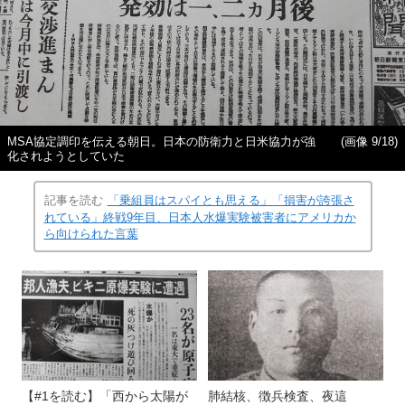
MSA協定調印を伝える朝日。日本の防衛力と日米協力が強
(画像 9/18)
化されようとしていた
記事を読む
「乗組員はスパイとも思える」「損害が誇張さ
れている」終戦9年目、日本人水爆実験被害者にアメリカか
ら向けられた言葉
【#1を読む】「西から太陽が
肺結核、徴兵検査、夜這