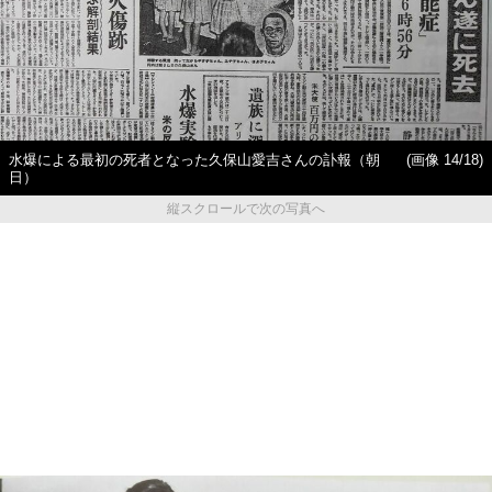
水爆による最初の死者となった久保山愛吉さんの訃報（朝
(画像 14/18)
日）
縦スクロールで次の写真へ