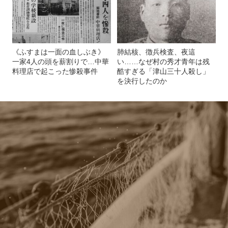
《ふすまは一面の血しぶき》
肺結核、徴兵検査、夜這
一家4人の頭を薪割りで…中華
い……なぜ村の秀才青年は残
料理店で起こった惨殺事件
酷すぎる「津山三十人殺し」
を決行したのか