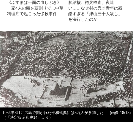
《ふすまは一面の血しぶき》
肺結核、徴兵検査、夜這
一家4人の頭を薪割りで…中華
い……なぜ村の秀才青年は残
料理店で起こった惨殺事件
酷すぎる「津山三十人殺し」
を決行したのか
1954年8月に広島で開かれた平和式典には5万人が参加した
(画像 18/18)
（「決定版昭和史14」より）