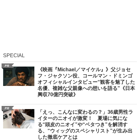
SPECIAL
PR
《映画『Michael／マイケル』》父ジョセ
フ・ジャクソン役、コールマン・ドミンゴ
オフィシャルインタビュー“観客を魅了した
名優、複雑な父親像への想いを語る”《日本
興収70億円突破》
PR
「えっ、こんなに変わるの？」36歳男性ラ
イターのニオイが激変！ 夏場に気にな
る“頭皮のニオイ”や“ベタつき”を解消す
る、“ウィッグのスペシャリスト”が生み出
した徹底ケアとは