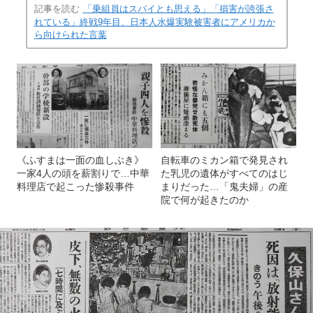
記事を読む
「乗組員はスパイとも思える」「損害が誇張さ
れている」終戦9年目、日本人水爆実験被害者にアメリカか
ら向けられた言葉
《ふすまは一面の血しぶき》
自転車のミカン箱で発見され
一家4人の頭を薪割りで…中華
た乳児の遺体がすべてのはじ
料理店で起こった惨殺事件
まりだった…「鬼夫婦」の産
院で何が起きたのか