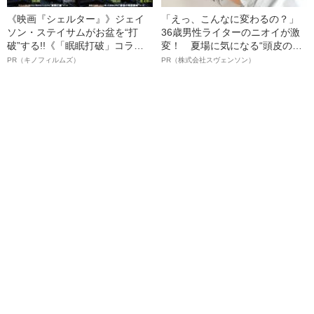
《映画『シェルター』》ジェイ
「えっ、こんなに変わるの？」
ソン・ステイサムがお盆を“打
36歳男性ライターのニオイが激
破”する!!《「眠眠打破」コラ
変！ 夏場に気になる“頭皮のニ
ボ》
オイ”や“ベタつき”を解消す
PR（キノフィルムズ）
PR（株式会社スヴェンソン）
る、“ウィッグのスペシャリス
ト”が生み出した徹底ケアとは