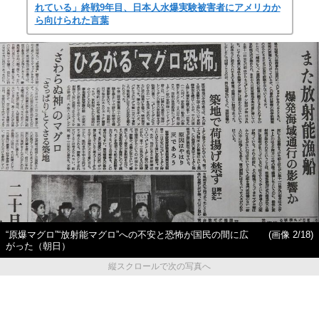
れている」終戦9年目、日本人水爆実験被害者にアメリカか
ら向けられた言葉
“原爆マグロ”“放射能マグロ”への不安と恐怖が国民の間に広
(画像 2/18)
がった（朝日）
縦スクロールで次の写真へ