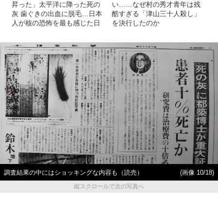
昇った」太平洋に降った死の
い……なぜ村の秀才青年は残
灰 歯ぐきの出血に脱毛…日本
酷すぎる「津山三十人殺し」
人が核の恐怖を最も感じた日
を決行したのか
調査結果の中にはショッキングな内容も（読売）
(画像 10/18)
縦スクロールで次の写真へ