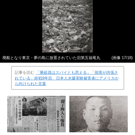
廃船となり東京・夢の島に放置されていた旧第五福竜丸
(画像 17/18)
記事を読む
「乗組員はスパイとも思える」「損害が誇張さ
れている」終戦9年目、日本人水爆実験被害者にアメリカか
ら向けられた言葉