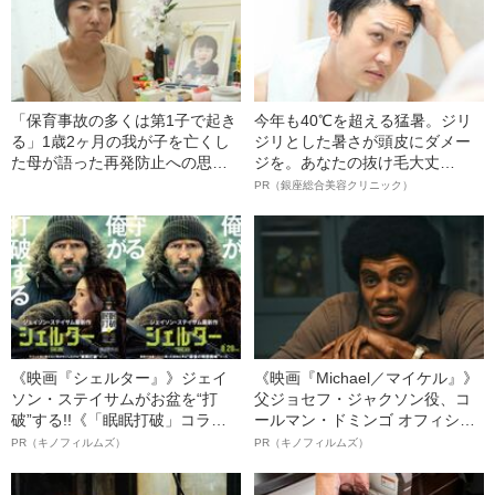
「保育事故の多くは第1子で起き
今年も40℃を超える猛暑。ジリ
る」1歳2ヶ月の我が子を亡くし
ジリとした暑さが頭皮にダメー
た母が語った再発防止への思い
ジを。あなたの抜け毛大丈
――どうする保育園 #6
夫！？
PR（銀座総合美容クリニック）
《映画『シェルター』》ジェイ
《映画『Michael／マイケル』》
ソン・ステイサムがお盆を“打
父ジョセフ・ジャクソン役、コ
破”する!!《「眠眠打破」コラ
ールマン・ドミンゴ オフィシャ
ボ》
ルインタビュー“観客を魅了した
PR（キノフィルムズ）
PR（キノフィルムズ）
名優、複雑な父親像への想いを
語る”《日本興収70億円突破》