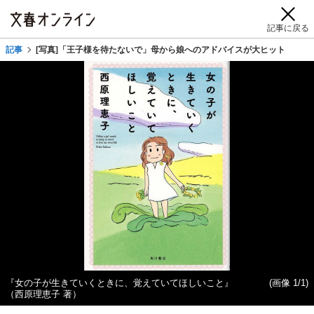
記事に戻る
記事
[写真]「王子様を待たないで」母から娘へのアドバイスが大ヒット
『女の子が生きていくときに、覚えていてほしいこと』
(画像 1/1)
（西原理恵子 著）