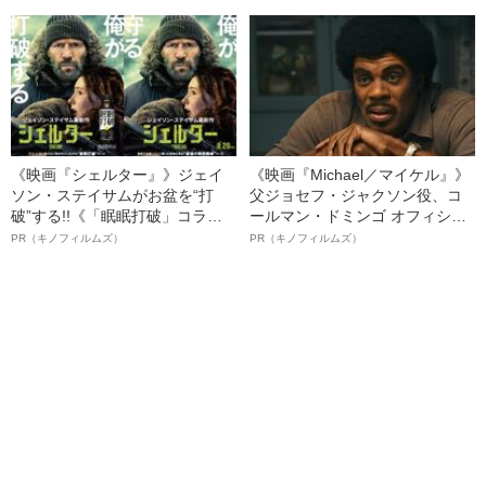
る、“ウィッグのスペシャリス
ト”が生み出した徹底ケアとは
《映画『シェルター』》ジェイ
《映画『Michael／マイケル』》
ソン・ステイサムがお盆を“打
父ジョセフ・ジャクソン役、コ
破”する!!《「眠眠打破」コラ
ールマン・ドミンゴ オフィシャ
ボ》
ルインタビュー“観客を魅了した
PR（キノフィルムズ）
PR（キノフィルムズ）
名優、複雑な父親像への想いを
語る”《日本興収70億円突破》