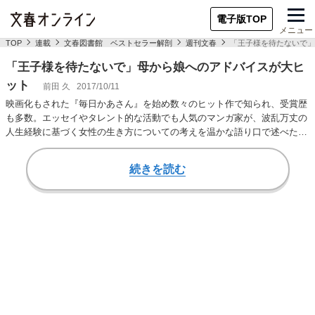
電子版TOP
メニュー
TOP
連載
文春図書館 ベストセラー解剖
週刊文春
「王子様を待たないで」
「王子様を待たないで」母から娘へのアドバイスが大ヒ
ット
前田 久
2017/10/11
映画化もされた『毎日かあさん』を始め数々のヒット作で知られ、受賞歴
も多数。エッセイやタレント的な活動でも人気のマンガ家が、波乱万丈の
人生経験に基づく女性の生き方についての考えを温かな語り口で述べた本
が好調だ。もとも…
続きを読む