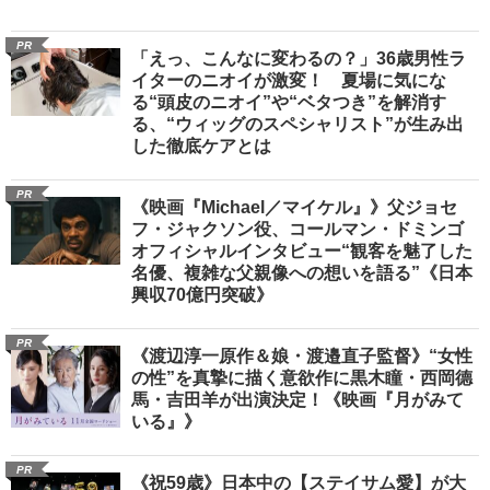
PR
「えっ、こんなに変わるの？」36歳男性ラ
イターのニオイが激変！ 夏場に気にな
る“頭皮のニオイ”や“ベタつき”を解消す
る、“ウィッグのスペシャリスト”が生み出
した徹底ケアとは
PR
《映画『Michael／マイケル』》父ジョセ
フ・ジャクソン役、コールマン・ドミンゴ
オフィシャルインタビュー“観客を魅了した
名優、複雑な父親像への想いを語る”《日本
興収70億円突破》
PR
《渡辺淳一原作＆娘・渡邉直子監督》“女性
の性”を真摯に描く意欲作に黒木瞳・西岡德
馬・吉田羊が出演決定！《映画『月がみて
いる』》
PR
《祝59歳》日本中の【ステイサム愛】が大