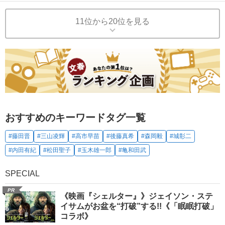
11位から20位を見る
おすすめのキーワードタグ一覧
#藤田晋
#三山凌輝
#高市早苗
#後藤真希
#森岡毅
#城彰二
#内田有紀
#松田聖子
#玉木雄一郎
#亀和田武
SPECIAL
PR
《映画『シェルター』》ジェイソン・ステ
イサムがお盆を“打破”する!!《「眠眠打破」
コラボ》