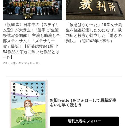
《祝59歳》日本中の【ステイサ
「殺意はなかった」19歳女子高
ム愛】が大暴走！ “勝手に”生誕
生を強姦殺害したのになぜ…裁
祭試写会開催！ 主演も助演も全
判所と検察が対立した「驚きの
部ステイサム！「ステサミー
判決」（昭和42年の事件）
賞」爆誕！【応募総数941票 全
54作品の栄冠に輝いた作品とは
ー!?】
PR（（株）キノフィルムズ）
X(旧Twitter)をフォローして最新記事
をいち早く読もう
週刊文春をフォロー