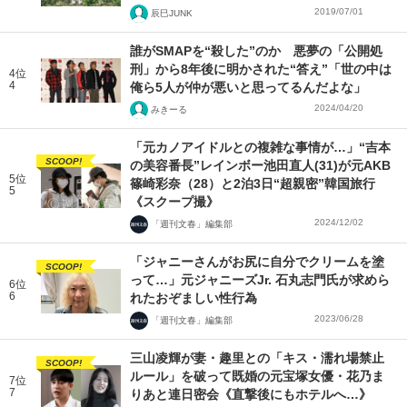
2019/07/01
辰巳JUNK
誰がSMAPを“殺した”のか 悪夢の「公開処
刑」から8年後に明かされた“答え”「世の中は
4位
4
俺ら5人が仲が悪いと思ってるんだよな」
2024/04/20
みきーる
「元カノアイドルとの複雑な事情が…」“吉本
SCOOP!
の美容番長”レインボー池田直人(31)が元AKB
5位
篠崎彩奈（28）と2泊3日“超親密”韓国旅行
5
《スクープ撮》
2024/12/02
「週刊文春」編集部
「ジャニーさんがお尻に自分でクリームを塗
SCOOP!
って…」元ジャニーズJr. 石丸志門氏が求めら
6位
6
れたおぞましい性行為
2023/06/28
「週刊文春」編集部
三山凌輝が妻・趣里との「キス・濡れ場禁止
SCOOP!
ルール」を破って既婚の元宝塚女優・花乃ま
7位
7
りあと連日密会《直撃後にもホテルへ…》