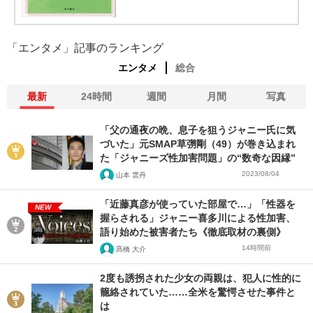
「エンタメ」記事のランキング
エンタメ
総合
最新
24時間
週間
月間
写真
「父の通夜の晩、息子を狙うジャニー氏に気
づいた」元SMAP草彅剛（49）が巻き込まれ
た「ジャニーズ性加害問題」の“数奇な因縁”
2023/08/04
山本 雲丹
「近藤真彦が使っていた部屋で…」「性器を
NEW
握らされる」ジャニー喜多川による性加害、
語り始めた被害者たち《徹底取材の裏側》
14時間前
髙橋 大介
2度も誘拐された少女の両親は、犯人に性的に
籠絡されていた……全米を驚愕させた事件と
は