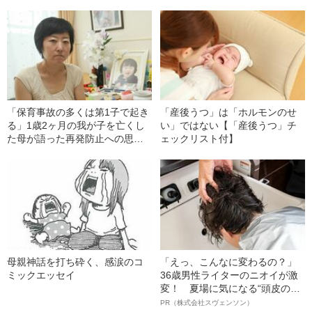
「保育事故の多くは第1子で起き
「産後うつ」は「ホルモンのせ
る」1歳2ヶ月の我が子を亡くし
い」ではない【「産後うつ」チ
た母が語った再発防止への思い
ェックリスト付】
――どうする保育園 #6
母親神話を打ち砕く、感涙のコ
「えっ、こんなに変わるの？」
ミックエッセイ
36歳男性ライターのニオイが激
変！ 夏場に気になる“頭皮のニ
オイ”や“ベタつき”を解消す
PR（株式会社スヴェンソン）