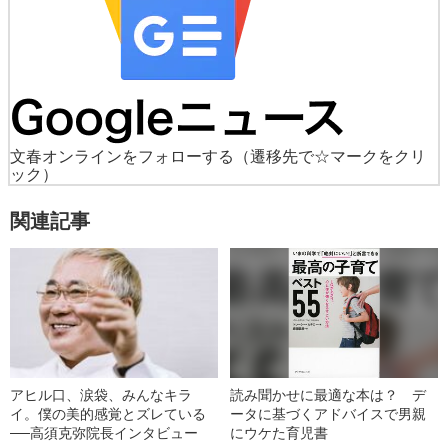
文春オンラインをフォローする
（遷移先で☆マークをクリ
ック）
関連記事
アヒル口、涙袋、みんなキラ
読み聞かせに最適な本は？ デ
イ。僕の美的感覚とズレている
ータに基づくアドバイスで男親
──高須克弥院長インタビュー
にウケた育児書