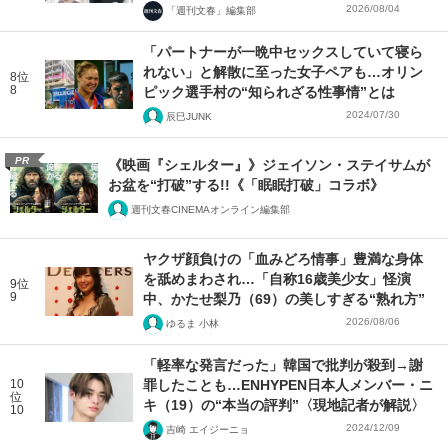
2026/08/04
「週刊文春」編集部
「パートナーが一晩中セックスしていて寝ら
れない」と解散に至った女子ペアも…オリン
8位
8
ピック選手村の“知られざる性事情”とは
2024/07/30
辰巳JUNK
PR
《映画『シェルター』》ジェイソン・ステイサムが
お盆を“打破”する!!《「眠眠打破」コラボ》
週刊文春CINEMAオンライン編集部
ヤクザ顔負けの「血みどろ情事」豊満な身体
を舐めまわされ…「自称16歳美少女」怪演
9位
9
中、かたせ梨乃（69）の美しすぎる“熟れ方”
2026/08/06
ゆるま 小林
「軽率な発言だった」韓国で批判が殺到→謝
10
罪したことも…ENHYPEN日本人メンバー・ニ
位
キ（19）の“本当の評判”〈現地記者が解説〉
10
2024/12/09
吉崎 エイジーニョ