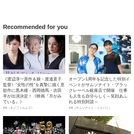
Recommended for you
《渡辺淳一原作＆娘・渡邉直子
オープン1周年を記念した特別イ
監督》“女性の性”を真摯に描く意
ベントがサムソナイト・ブラッ
欲作に黒木瞳・西岡德馬・吉田
クレーベル銀座店で開催 仕事
羊が出演決定！《映画『月がみ
も人生も自分らしく～笑顔あふ
ている』》
れる特別対談～
PR（キノフィルムズ）
PR（サムソナイト・ジャパン）