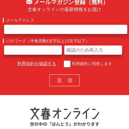
メールマガジン登録（無料）
文春オンラインの最新情報をお届け
メールアドレス
パスワード（半角英数6文字以上12文字以下）
利用規約を確認する
利用規約に同意します