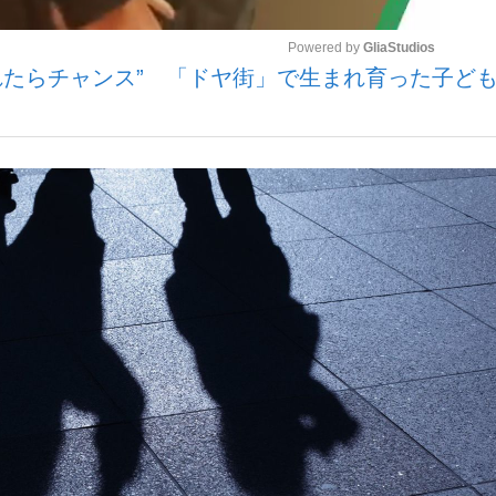
Powered by 
GliaStudios
られたらチャンス” 「ドヤ街」で生まれ育った子ど
いまさら聞け
Mute
手が証言した“NPB聞...
「クマが悪者扱いされているの
もっと見る
カー日本代表・森保一監督...