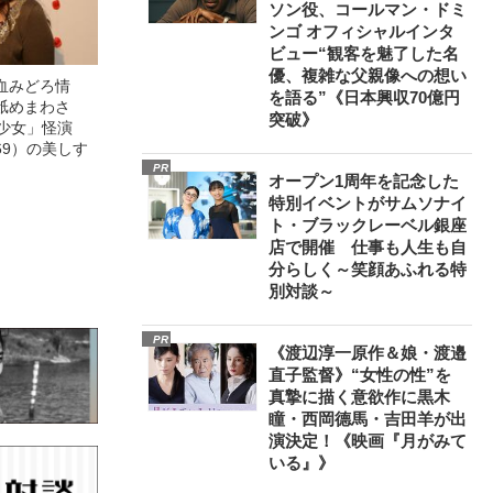
ソン役、コールマン・ドミ
ンゴ オフィシャルインタ
ビュー“観客を魅了した名
優、複雑な父親像への想い
血みどろ情
を語る”《日本興収70億円
舐めまわさ
突破》
美少女」怪演
69）の美しす
PR
オープン1周年を記念した
特別イベントがサムソナイ
ト・ブラックレーベル銀座
店で開催 仕事も人生も自
分らしく～笑顔あふれる特
別対談～
PR
《渡辺淳一原作＆娘・渡邉
直子監督》“女性の性”を
真摯に描く意欲作に黒木
瞳・西岡德馬・吉田羊が出
演決定！《映画『月がみて
いる』》