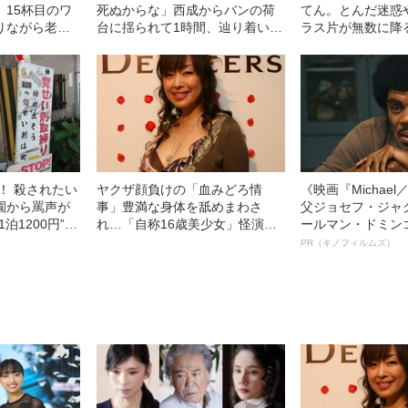
」15杯目のワ
死ぬからな」西成からバンの荷
てん。とんだ迷惑
りながら老人
台に揺られて1時間、辿り着いた
ラス片が無数に降
解体現場で……
1万円”現場のリア
！ 殺されたい
ヤクザ顔負けの「血みどろ情
《映画『Michae
園から罵声が
事」豊満な身体を舐めまわさ
父ジョセフ・ジャ
泊1200円”宿
れ…「自称16歳美少女」怪演
ールマン・ドミン
……
中、かたせ梨乃（69）の美しす
ルインタビュー“
PR（キノフィルムズ）
ぎる“熟れ方”
名優、複雑な父親
語る”《日本興収7