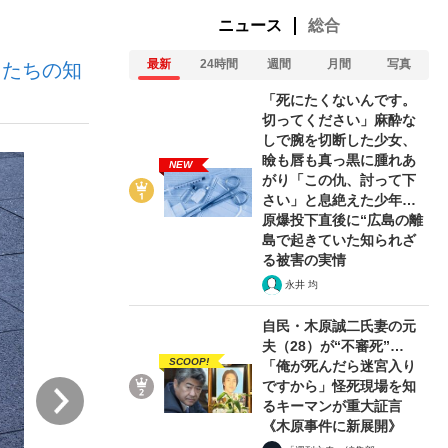
ニュース
総合
最新
24時間
週間
月間
写真
もたちの知
ない資産運用のすべて
「死にたくないんです。
切ってください」麻酔な
しで腕を切断した少女、
瞼も唇も真っ黒に腫れあ
NEW
が悲しい」『北の国から』倉本聰氏（91...
がり「この仇、討って下
さい」と息絶えた少年…
原爆投下直後に“広島の離
島で起きていた知られざ
る被害の実情
永井 均
自民・木原誠二氏妻の元
夫（28）が“不審死”…
SCOOP!
「俺が死んだら迷宮入り
ですから」怪死現場を知
次
るキーマンが重大証言
《木原事件に新展開》