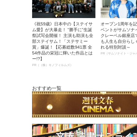
《祝59歳》日本中の【ステイサ
オープン1周年を
ム愛】が大暴走！ “勝手に”生誕
ベントがサムソナ
祭試写会開催！ 主演も助演も全
クレーベル銀座店
部ステイサム！「ステサミー
も人生も自分らし
賞」爆誕！【応募総数941票 全
れる特別対談～
54作品の栄冠に輝いた作品とは
PR（サムソナイト・ジャ
ー!?】
PR（（株）キノフィルムズ）
おすすめ一覧