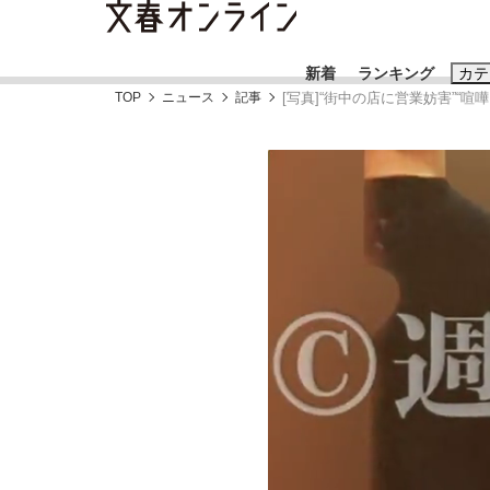
新着
ランキング
カテ
TOP
ニュース
記事
[写真]“街中の店に営業妨害”
スクープ
ニュー
おすすめのキ
#藤田晋
#三
#玉木雄一郎
「90%は失敗する。でも…」本田圭佑が初め
終戦から81年