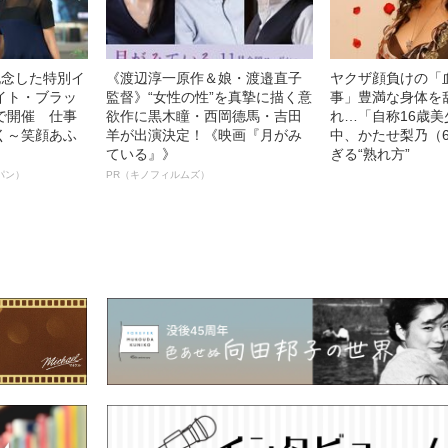
記念した特別イ
《渡辺淳一原作＆娘・渡邉直子
ヤクザ顔負けの「
イト・ブラッ
監督》“女性の性”を真摯に描く意
事」豊満な身体を
で開催 仕事
欲作に黒木瞳・西岡德馬・吉田
れ…「自称16歳
く～笑顔あふ
羊が出演決定！《映画『月がみ
中、かたせ梨乃（
ている』》
ぎる“熟れ方”
パン）
PR（キノフィルムズ）