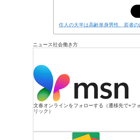
住人の大半は高齢単身男性、若者の
ニュース
社会
働き方
文春オンラインをフォローする
（遷移先で+フ
リック）