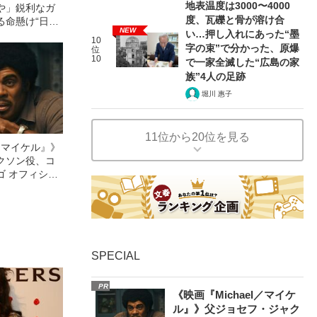
地表温度は3000〜4000
や」鋭利なガ
度、瓦礫と骨が溶け合
る命懸け“日給
NEW
い…押し入れにあった“墨
ル
10
字の束”で分かった、原爆
位
10
で一家全滅した“広島の家
族”4人の足跡
堀川 惠子
11位から20位を見る
l／マイケル』》
クソン役、コ
ゴ オフィシャ
観客を魅了した
像への想いを
0億円突破》
SPECIAL
PR
《映画『Michael／マイケ
ル』》父ジョセフ・ジャク