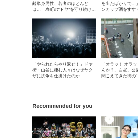
齢単身男性、若者のほとんど
を出たばかりで…
は… 寿町の“ドヤ”を守り続ける
ンカップ酒をすす
管理人が明かした本音
が語った“前科”
「やられたらやり返せ！」ドヤ
「オラッ！ オラッ
街・山谷に棲む人々はなぜヤク
んか？」白昼、公
ザに抗争を仕掛けたのか
聞こえてきた街の“1
に泊まってみると
Recommended for you