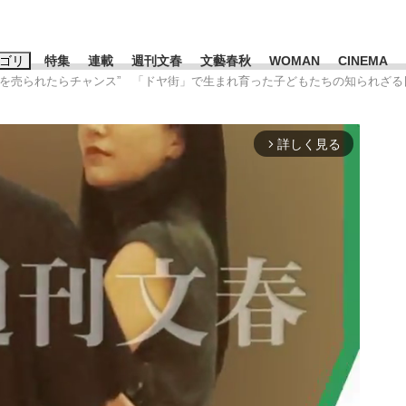
ゴリ
特集
連載
週刊文春
文藝春秋
WOMAN
CINEMA
“喧嘩を売られたらチャンス” 「ドヤ街」で生まれ育った子どもたちの知られざ
キーワード入力
ス
エンタメ
ライフ
ビジネス
詳しく見る
arrow_forward_ios
ーワードタグ一覧
山凌輝
#高市早苗
#後藤真希
#森岡毅
#城彰二
#内田有紀
観る将棋、読
#亀和田武
て明かした日本代表監督に...
「最悪の空気のまま解散」W