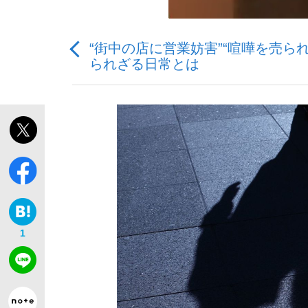
“街中の店に営業妨害”“喧嘩を売
られざる日常とは
「敗因分析は一切聞かれなかった」侍ジャパン選
キングの誕生を、目撃せよ。
the Style
1
「目標達成できなかったからと言って…」サッ