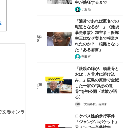
中が熱狂するまで
小池 新
「通常であれば匿名での
音
報道となるが…」《池袋
暴走事故》加害者・飯塚
6位
幸三はなぜ実名で報道さ
6
れたのか？ 根拠となっ
た「ある肩書」
守田 哲
「眼鏡の縁が、頭蓋骨と
おぼしき骨片に溶け込
SCOOP!
み…」広島の原爆で全滅
7位
した一家の“異形の遺
7
骨”を初公開〈遺族が語
る〉
「文藝春秋」編集部
で文春オンラ
ロケバス性的暴行事件
「ジャングルポケット」
NEW
元メンバー斉藤被告