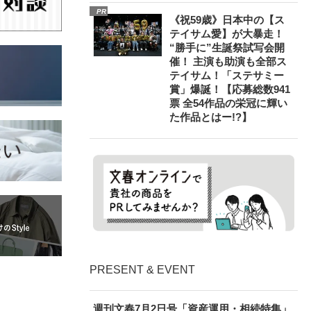
PR
《祝59歳》日本中の【ス
テイサム愛】が大暴走！
“勝手に”生誕祭試写会開
催！ 主演も助演も全部ス
テイサム！「ステサミー
賞」爆誕！【応募総数941
票 全54作品の栄冠に輝い
た作品とはー!?】
PRESENT & EVENT
週刊文春7月2日号「資産運用・相続特集」