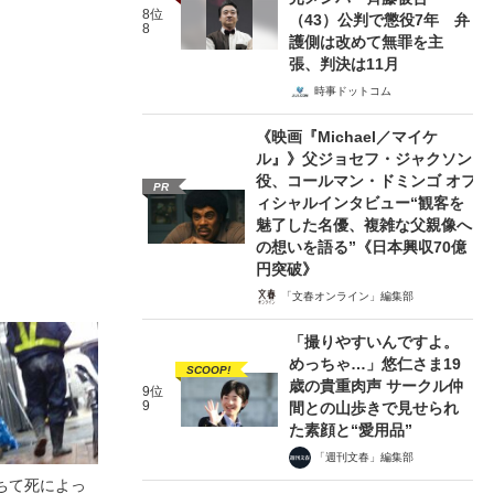
8位
（43）公判で懲役7年 弁
8
護側は改めて無罪を主
張、判決は11月
時事ドットコム
《映画『Michael／マイケ
ル』》父ジョセフ・ジャクソン
役、コールマン・ドミンゴ オフ
PR
ィシャルインタビュー“観客を
魅了した名優、複雑な父親像へ
の想いを語る”《日本興収70億
円突破》
「文春オンライン」編集部
「撮りやすいんですよ。
めっちゃ…」悠仁さま19
SCOOP!
歳の貴重肉声 サークル仲
9位
9
間との山歩きで見せられ
た素顔と“愛用品”
「週刊文春」編集部
ちて死によっ