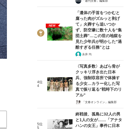
「週刊文春」編集部
「遺体の手首をつかむと
腐った肉がズルッと剥げ
て」火葬すら追いつか
NEW
ず、防空壕に数十人を“集
団土葬”…この世の地獄を
2/5
見た少年兵が明かした“過
酷すぎる任務”とは
永井 均
〈写真多数〉あばら骨が
クッキリ浮き出た日本
兵、強制収容所で体操す
4位
る少女…カラー化した写
4
真で振り返る“戦時下のリ
アル”
「文春オンライン」編集部
終戦後、孤島に32人の男
と1人の女が……「アナタ
5位
ハンの女王」事件に日本
5