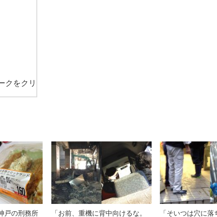
ークをクリ
に神戸の刑務所
「お前、重機に背中向けるな。
「そいつは穴に落