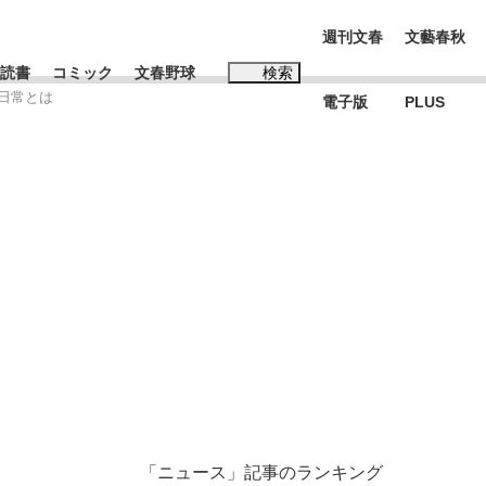
週刊文春
文藝春秋
読書
コミック
文春野球
検索
る日常とは
電子版
PLUS
インタビュー
読書
#松田聖子
む将棋
BC日本代表“敗戦”の真実 選手が明かす...
「ニュース」記事のランキング