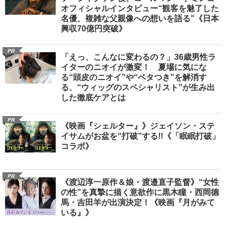
オフィシャルインタビュー“観客を魅了した
名優、複雑な父親像への想いを語る”《日本
興収70億円突破》
PR
「えっ、こんなに変わるの？」36歳男性ラ
イターのニオイが激変！ 夏場に気にな
る“頭皮のニオイ”や“ベタつき”を解消す
る、“ウィッグのスペシャリスト”が生み出
した徹底ケアとは
PR
《映画『シェルター』》ジェイソン・ステ
イサムがお盆を“打破”する!!《「眠眠打破」
コラボ》
PR
《渡辺淳一原作＆娘・渡邉直子監督》“女性
の性”を真摯に描く意欲作に黒木瞳・西岡德
馬・吉田羊が出演決定！《映画『月がみて
いる』》