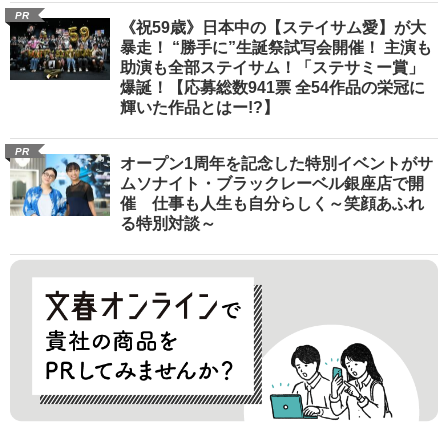
PR
《祝59歳》日本中の【ステイサム愛】が大
暴走！ “勝手に”生誕祭試写会開催！ 主演も
助演も全部ステイサム！「ステサミー賞」
爆誕！【応募総数941票 全54作品の栄冠に
輝いた作品とはー!?】
PR
オープン1周年を記念した特別イベントがサ
ムソナイト・ブラックレーベル銀座店で開
催 仕事も人生も自分らしく～笑顔あふれ
る特別対談～