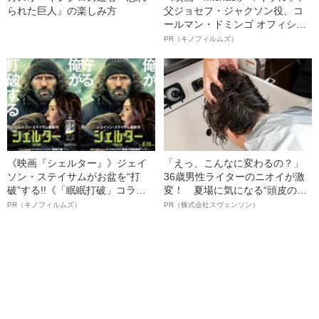
られた巨人』の楽しみ方
父ジョセフ・ジャクソン役、コ
ールマン・ドミンゴ オフィシャ
ルインタビュー“観客を魅了した
PR（キノフィルムズ）
名優、複雑な父親像への想いを
語る”《日本興収70億円突破》
《映画『シェルター』》ジェイ
「えっ、こんなに変わるの？」
ソン・ステイサムがお盆を“打
36歳男性ライターのニオイが激
破”する!!《「眠眠打破」コラ
変！ 夏場に気になる“頭皮のニ
ボ》
オイ”や“ベタつき”を解消す
PR（キノフィルムズ）
PR（株式会社スヴェンソン）
る、“ウィッグのスペシャリス
ト”が生み出した徹底ケアとは