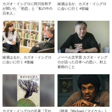
カズオ・イシグロに阿川佐和子
綾瀬はるか、カズオ・イシグロ
が聞いた 「初恋」と「私の中の
に会いに行く #前編
日本人」
綾瀬はるか、カズオ・イシグロ
ノーベル文学賞 カズオ・イシグ
に会いに行く #後編
ロが語った日本への思い、村上
春樹のこと
カズオ・イシグロの近著『忘れ
《映画『Michael／マイケル』》