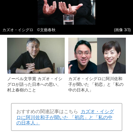
カズオ・イシグロ ©文藝春秋
(画像 3/3)
ノーベル文学賞 カズオ・イシ
カズオ・イシグロに阿川佐和
グロが語った日本への思い、
子が聞いた 「初恋」と「私の
村上春樹のこと
中の日本人」
おすすめの関連記事はこちら
カズオ・イシグ
ロに阿川佐和子が聞いた 「初恋」と「私の中
の日本人」