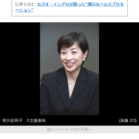
記事を読む
カズオ・イシグロが語った“僕のセールスプロモ
ーション”
阿川佐和子 ©文藝春秋
(画像 2/3)
縦スクロールで次の写真へ