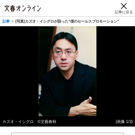
記事に戻る
記事
[写真]カズオ・イシグロが語った“僕のセールスプロモーション”
カズオ・イシグロ ©文藝春秋
(画像 1/3)