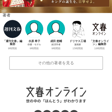
著者
「週刊文春」編
水原 希子
成田 悠輔
ドリヤス工場
「文春オンライ
集部
ン」編集部
俳優・モデル
経済学者
漫画家
9時間前
16時間前
9時間前
9時間前
15時間前
その他の著者を見る