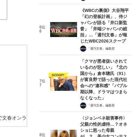
《WBCの裏側》大谷翔平
「幻の登板計画」、侍ジ
ャパンが語る「井口新監
6位
督」「井端ジャパンの総
6
括」…「週刊文春」が報
じたWBC2026スクープ
「週刊文春」編集部
「クマが悪者扱いされて
いるのが悲しい」『北の
国から』倉本聰氏（91）
SCOOP!
が富良野で語った現代社
7位
7
会への“違和感”「バブル
期以降、ドラマはつまら
なくなった」
「週刊文春」編集部
で文春オンラ
〈ジョンベネ殺害事件〉
父親の性的虐待…？オネ
ショに怒った母親
8位
が…？ 美少女コンテス