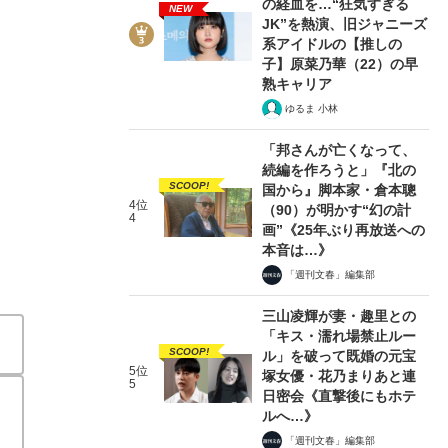
の経血を…“狂気すぎる
NEW
JK”を熱演、旧ジャニーズ
系アイドルの【推しの
子】原菜乃華（22）の早
熟キャリア
ゆるま 小林
2/6
「邦さんが亡くなって、
続編を作ろうと」『北の
SCOOP!
国から』脚本家・倉本聰
4位
（90）が明かす“幻の計
4
画”《25年ぶり再放送への
本音は…》
「週刊文春」編集部
三山凌輝が妻・趣里との
「キス・濡れ場禁止ルー
SCOOP!
ル」を破って既婚の元宝
5位
塚女優・花乃まりあと連
5
日密会《直撃後にもホテ
ルへ…》
「週刊文春」編集部