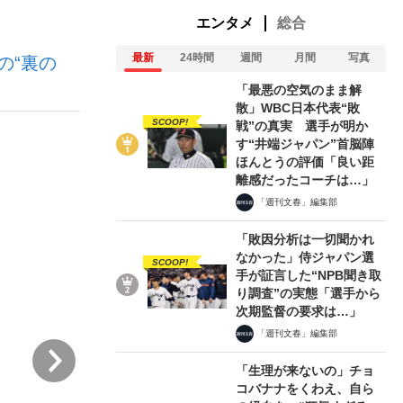
エンタメ
総合
最新
24時間
週間
月間
写真
の“裏の
ない資産運用のすべて
「最悪の空気のまま解
散」WBC日本代表“敗
SCOOP!
戦”の真実 選手が明か
す“井端ジャパン”首脳陣
が悲しい」『北の国から』倉本聰氏（91...
ほんとうの評価「良い距
離感だったコーチは…」
「週刊文春」編集部
「敗因分析は一切聞かれ
なかった」侍ジャパン選
SCOOP!
手が証言した“NPB聞き取
り調査”の実態「選手から
次期監督の要求は…」
「週刊文春」編集部
次
「生理が来ないの」チョ
コバナナをくわえ、自ら