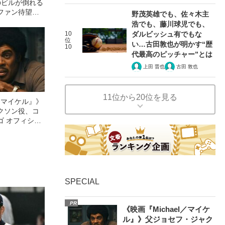
のビルが倒れる
ファン待望
野茂英雄でも、佐々木主
はどこがスゴイ
浩でも、藤川球児でも、
10
ダルビッシュ有でもな
位
い…古田敦也が明かす“歴
10
代最高のピッチャー”とは
上田 晋也
古田 敦也
11位から20位を見る
l／マイケル』》
クソン役、コ
ゴ オフィシャ
観客を魅了した
像への想いを
0億円突破》
SPECIAL
PR
《映画『Michael／マイケ
ル』》父ジョセフ・ジャク