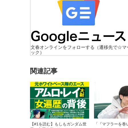
文春オンラインをフォローする
（遷移先で☆マ
ック）
関連記事
【#1を読む】もしもガンダム世
「『マフラーを巻