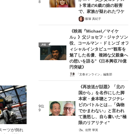
8
ト常連の6歳の娘の殺害
で、家族が疑われたワケ
飯塚 真紀子
《映画『Michael／マイケ
ル』》父ジョセフ・ジャクソン
役、コールマン・ドミンゴ オフ
PR
ィシャルインタビュー“観客を
魅了した名優、複雑な父親像へ
の想いを語る”《日本興収70億
円突破》
「文春オンライン」編集部
《再放送が話題》「北の
国から」を名作にした脚
本家・倉本聰とフジテレ
ビのバトルとは…「偽物
9位
9
でかまわない」と言われ
て激怒し、自ら書いた“極
限のリアリティ”
スーツが倒れ
佐野 華英