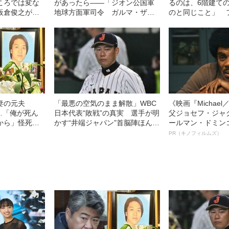
ころでは変な
があったら――「ジオン公国軍
るのは、6階建て
板倉俊之が選
地球方面軍司令 ガルマ・ザビ
のと同じこと」 
進撃の巨人』
大佐 若き英雄の死の背後に“疑
の“動くガンダム”
惑”あり」
のか
妻の元夫
「最悪の空気のまま解散」WBC
《映画『Michae
”…「俺が死ん
日本代表“敗戦”の真実 選手が明
父ジョセフ・ジャ
から」怪死現
かす“井端ジャパン”首脳陣ほんと
ールマン・ドミン
が重大証言
うの評価「良い距離感だったコ
ルインタビュー“
PR（キノフィルムズ）
開》
ーチは…」
名優、複雑な父親
語る”《日本興収7