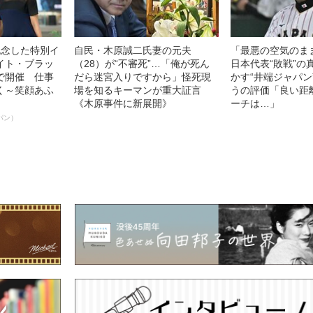
記念した特別イ
自民・木原誠二氏妻の元夫
「最悪の空気のま
イト・ブラッ
（28）が“不審死”…「俺が死ん
日本代表“敗戦”の
で開催 仕事
だら迷宮入りですから」怪死現
かす“井端ジャパン
く～笑顔あふ
場を知るキーマンが重大証言
うの評価「良い距
《木原事件に新展開》
ーチは…」
パン）