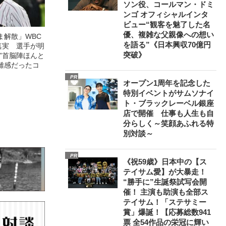
ソン役、コールマン・ドミ
ンゴ オフィシャルインタ
ビュー“観客を魅了した名
優、複雑な父親像への想い
ま解散」WBC
を語る”《日本興収70億円
真実 選手が明
突破》
”首脳陣ほんと
離感だったコ
PR
オープン1周年を記念した
特別イベントがサムソナイ
ト・ブラックレーベル銀座
店で開催 仕事も人生も自
分らしく～笑顔あふれる特
別対談～
PR
《祝59歳》日本中の【ス
テイサム愛】が大暴走！
“勝手に”生誕祭試写会開
催！ 主演も助演も全部ス
テイサム！「ステサミー
賞」爆誕！【応募総数941
票 全54作品の栄冠に輝い