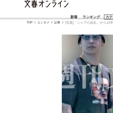
新着
ランキング
カテ
TOP
エンタメ
記事
[写真]「シャアの反乱」から1
スクープ
ニュー
おすすめのキ
#藤田晋
#三
#玉木雄一郎
「90%は失敗する。でも…」本田圭佑が初め
終戦から81年