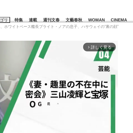
ゴリ
特集
連載
週刊文春
文藝春秋
WOMAN
CINEMA
2年、ホワイトベース艦長ブライト・ノアの息子、ハサウェイの“裏の顔”
キーワード入力
ス
エンタメ
ライフ
ビジネス
詳しく見る
arrow_forward_ios
ーワードタグ一覧
山凌輝
#高市早苗
#後藤真希
#森岡毅
#城彰二
#内田有紀
観る将棋、読
#亀和田武
て明かした日本代表監督に...
「最悪の空気のまま解散」W