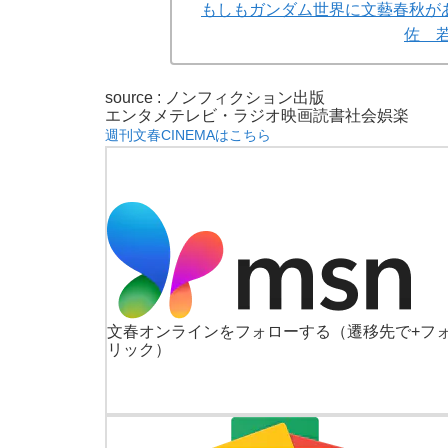
もしもガンダム世界に文藝春秋が
佐 
source : ノンフィクション出版
エンタメ
テレビ・ラジオ
映画
読書
社会
娯楽
週刊文春CINEMAはこちら
文春オンラインをフォローする
（遷移先で+フ
リック）