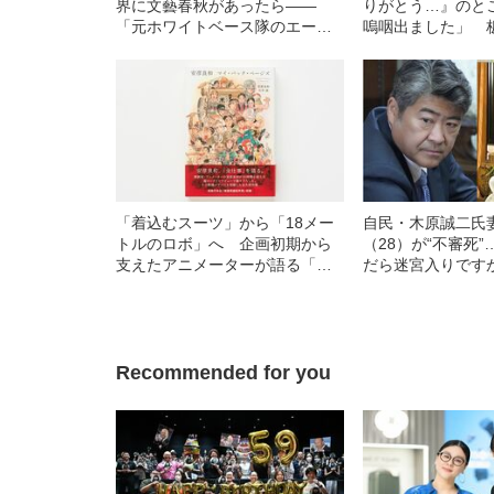
界に文藝春秋があったら——
りがとう…』のと
「元ホワイトベース隊のエース
嗚咽出ました」 
アムロ・レイ大尉 女遍歴の背後
ぶ、最終回直前『
にうごめく思惑」
の名シーン
「着込むスーツ」から「18メー
自民・木原誠二氏
トルのロボ」へ 企画初期から
（28）が“不審死
支えたアニメーターが語る「ガ
だら迷宮入りです
ンダムのはじまり」
場を知るキーマン
《木原事件に新展
Recommended for you