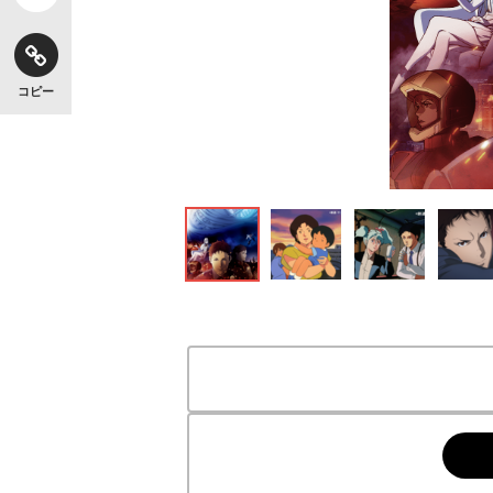
コピー
宇宙世紀を描く最新作となる映画『機動戦士ガンダム 閃光のハ
@gundam_hathaway