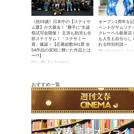
《祝59歳》日本中の【ステイサ
オープン1周年を
ム愛】が大暴走！ “勝手に”生誕
ベントがサムソナ
祭試写会開催！ 主演も助演も全
クレーベル銀座店
部ステイサム！「ステサミー
も人生も自分らし
賞」爆誕！【応募総数941票 全
れる特別対談～
54作品の栄冠に輝いた作品とは
PR（サムソナイト・ジャ
ー!?】
PR（（株）キノフィルムズ）
おすすめ一覧