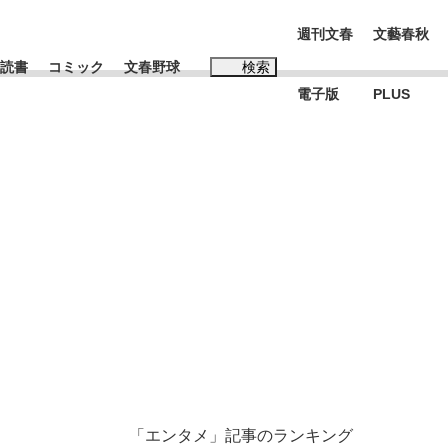
週刊文春
文藝春秋
読書
コミック
文春野球
検索
電子版
PLUS
インタビュー
読書
#松田聖子
む将棋
BC日本代表“敗戦”の真実 選手が明かす...
「エンタメ」記事のランキング