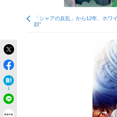
「シャアの反乱」から12年、ホワ
顔”
「敗因分析は一切聞かれなかった」侍ジャパン選
キングの誕生を、目撃せよ。
the Style
1
「目標達成できなかったからと言って…」サッ