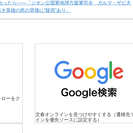
あったら――「ジオン公国軍地球方面軍司令 ガルマ・ザビ大
若き英雄の死の背後に“疑惑”あり」
ォローをク
文春オンラインを見つけやすくする
（遷移先
インを優先ソースに設定する）