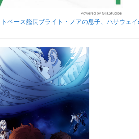
Powered by 
GliaStudios
イトベース艦長ブライト・ノアの息子、ハサウェイ
いまさら聞け
Mute
手が証言した“NPB聞...
「クマが悪者扱いされているの
もっと見る
カー日本代表・森保一監督...