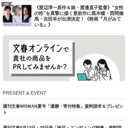
PR
《渡辺淳一原作＆娘・渡邉直子監督》“女性
の性”を真摯に描く意欲作に黒木瞳・西岡德
馬・吉田羊が出演決定！《映画『月がみて
いる』》
PRESENT & EVENT
週刊文春WOMAN夏号「遺贈・寄付特集」資料請求＆プレゼン
ト
週刊文春8月13日・20日号「終活・エンディング特集」資料請