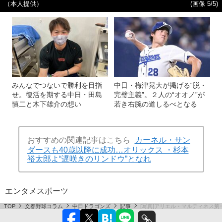
（本人提供）
(画像 5/5)
みんなでつないで勝利を目指
中日・梅津晃大が掲げる“脱・
せ。復活を期する中日・田島
完璧主義”。２人の“オオノ”が
慎二と木下雄介の想い
若き右腕の道しるべとなる
おすすめの関連記事はこちら
カーネル・サン
ダースも40歳以降に成功…オリックス ・杉本
裕太郎よ“遅咲きのリンドウ”となれ
エンタメ
スポーツ
TOP
文春野球コラム
中日ドラゴンズ
記事
[写真]アリエル・マルティネス