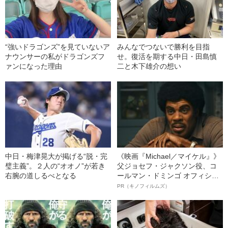
“強いドラゴンズ”を見ていないア
みんなでつないで勝利を目指
ナウンサーの私がドラゴンズフ
せ。復活を期する中日・田島慎
ァンになった理由
二と木下雄介の想い
中日・梅津晃大が掲げる“脱・完
《映画『Michael／マイケル』》
璧主義”。２人の“オオノ”が若き
父ジョセフ・ジャクソン役、コ
右腕の道しるべとなる
ールマン・ドミンゴ オフィシャ
ルインタビュー“観客を魅了した
PR（キノフィルムズ）
名優、複雑な父親像への想いを
語る”《日本興収70億円突破》