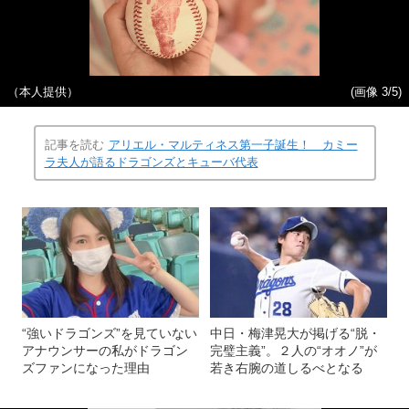
（本人提供）
(画像 3/5)
記事を読む
アリエル・マルティネス第一子誕生！ カミー
ラ夫人が語るドラゴンズとキューバ代表
“強いドラゴンズ”を見ていない
中日・梅津晃大が掲げる“脱・
アナウンサーの私がドラゴン
完璧主義”。２人の“オオノ”が
ズファンになった理由
若き右腕の道しるべとなる