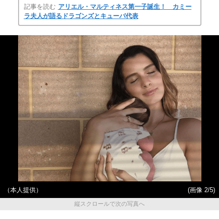
記事を読む
アリエル・マルティネス第一子誕生！ カミー
ラ夫人が語るドラゴンズとキューバ代表
（本人提供）
(画像 2/5)
縦スクロールで次の写真へ