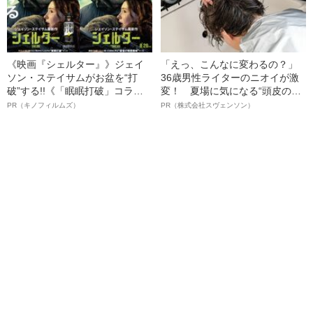
《映画『シェルター』》ジェイ
「えっ、こんなに変わるの？」
ソン・ステイサムがお盆を“打
36歳男性ライターのニオイが激
破”する!!《「眠眠打破」コラ
変！ 夏場に気になる“頭皮のニ
ボ》
オイ”や“ベタつき”を解消す
PR（キノフィルムズ）
PR（株式会社スヴェンソン）
る、“ウィッグのスペシャリス
ト”が生み出した徹底ケアとは