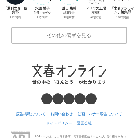
「週刊文春」編
水原 希子
成田 悠輔
ドリヤス工場
「文春オンライ
集部
ン」編集部
俳優・モデル
経済学者
漫画家
3時間前
10時間前
3時間前
3時間前
9時間前
その他の著者を見る
広告掲載について
お問い合わせ
動画・バナー広告について
サイトポリシー
運営会社
ABJマークは、この電子書店・電子書籍配信サービスが、著作権者からコ