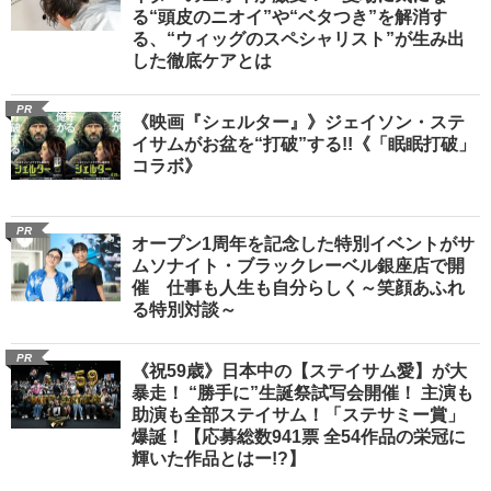
る“頭皮のニオイ”や“ベタつき”を解消す
る、“ウィッグのスペシャリスト”が生み出
した徹底ケアとは
PR
《映画『シェルター』》ジェイソン・ステ
イサムがお盆を“打破”する!!《「眠眠打破」
コラボ》
PR
オープン1周年を記念した特別イベントがサ
ムソナイト・ブラックレーベル銀座店で開
催 仕事も人生も自分らしく～笑顔あふれ
る特別対談～
PR
《祝59歳》日本中の【ステイサム愛】が大
暴走！ “勝手に”生誕祭試写会開催！ 主演も
助演も全部ステイサム！「ステサミー賞」
爆誕！【応募総数941票 全54作品の栄冠に
輝いた作品とはー!?】