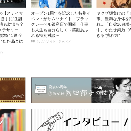
中の【ステイサ
オープン1周年を記念した特別イ
ヤクザ顔負けの「
“勝手に”生誕
ベントがサムソナイト・ブラッ
事」豊満な身体を
主演も助演も全
クレーベル銀座店で開催 仕事
れ…「自称16歳
ステサミー
も人生も自分らしく～笑顔あふ
中、かたせ梨乃（
数941票 全
れる特別対談～
ぎる“熟れ方”
輝いた作品とは
PR（サムソナイト・ジャパン）
ズ）