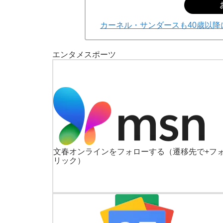
カーネル・サンダースも40歳以降
エンタメ
スポーツ
文春オンラインをフォローする
（遷移先で+フ
リック）