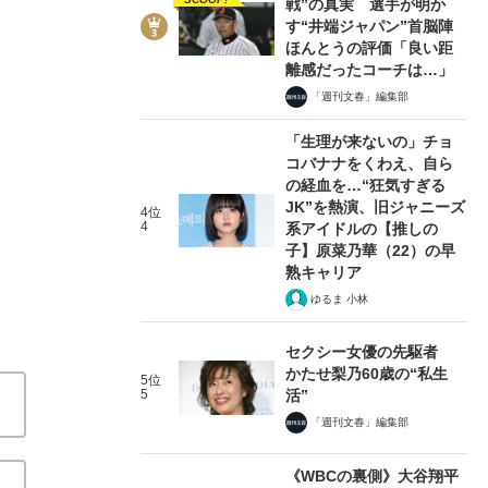
戦”の真実 選手が明か
す“井端ジャパン”首脳陣
ほんとうの評価「良い距
離感だったコーチは…」
「週刊文春」編集部
3/6
「生理が来ないの」チョ
コバナナをくわえ、自ら
の経血を…“狂気すぎる
JK”を熱演、旧ジャニーズ
4位
4
系アイドルの【推しの
子】原菜乃華（22）の早
熟キャリア
ゆるま 小林
セクシー女優の先駆者
かたせ梨乃60歳の“私生
5位
5
活”
「週刊文春」編集部
《WBCの裏側》大谷翔平