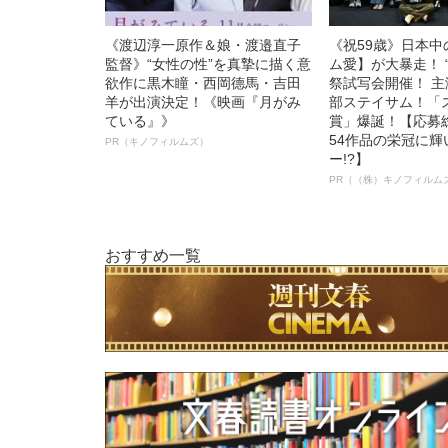
《渡辺淳一原作＆娘・渡邉直子
《祝59歳》日本
監督》“女性の性”を真摯に描く意
ム愛】が大暴走！ 
欲作に黒木瞳・西岡德馬・吉田
祭試写会開催！ 
羊が出演決定！《映画『月がみ
部ステイサム！「
ている』》
賞」爆誕！【応募総
54作品の栄冠に
PR（キノフィルムズ）
ー!?】
PR（（株）キノフィルム
おすすめ一覧