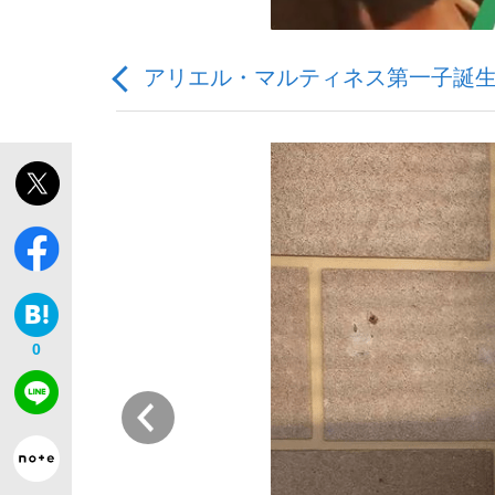
アリエル・マルティネス第一子誕
「敗因分析は一切聞かれなかった」侍ジャパン選
キングの誕生を、目撃せよ。
0
the Style
前
「目標達成できなかったからと言って…」サッ