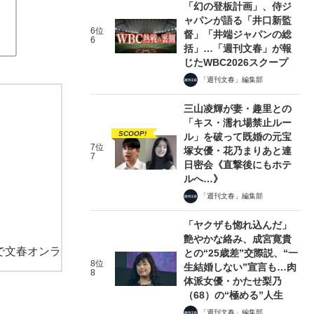
「幻の登板計画」、侍ジ
ャパンが語る「井口新監
6位
督」「井端ジャパンの総
6
括」…「週刊文春」が報
じたWBC2026スクープ
「週刊文春」編集部
三山凌輝が妻・趣里との
「キス・濡れ場禁止ルー
SCOOP!
ル」を破って既婚の元宝
7位
塚女優・花乃まりあと連
7
日密会《直撃後にもホテ
ルへ…》
「週刊文春」編集部
「ヤクザも惚れ込んだ」
艶やかな絡み、成宮寛貴
で文春オンラ
との“25歳差”交際説、“一
8位
生結婚しない”宣言も…肉
8
体派女優・かたせ梨乃
（68）の“極める”人生
「週刊文春」編集部