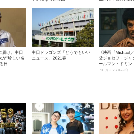
に届け。中日
中日ドラゴンズ「どうでもいい
《映画『Michae
太が“珍しい名
ニュース」2021春
父ジョセフ・ジャ
せる日
ールマン・ドミン
ルインタビュー“
PR（キノフィルムズ）
名優、複雑な父親
語る”《日本興収7