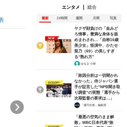
エンタメ
総合
最新
24時間
週間
月間
写真
表
ない資産運用のすべて
ヤクザ顔負けの「血みど
ろ情事」豊満な身体を舐
NEW
めまわされ…「自称16歳
美少女」怪演中、かたせ
が悲しい」『北の国から』倉本聰氏（91...
梨乃（69）の美しすぎ
る“熟れ方”
ゆるま 小林
「敗因分析は一切聞かれ
なかった」侍ジャパン選
SCOOP!
手が証言した“NPB聞き取
り調査”の実態「選手から
次期監督の要求は…」
次
「週刊文春」編集部
「最悪の空気のまま解
散」WBC日本代表“敗
SCOOP!