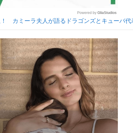
Powered by 
GliaStudios
生！ カミーラ夫人が語るドラゴンズとキューバ代
いまさら聞け
Mute
手が証言した“NPB聞...
「クマが悪者扱いされているの
もっと見る
カー日本代表・森保一監督...