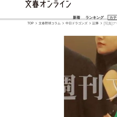
新着
ランキング
カテ
TOP
文春野球コラム
中日ドラゴンズ
記事
[写真]
スクープ
ニュー
おすすめのキ
#藤田晋
#三
#玉木雄一郎
「90%は失敗する。でも…」本田圭佑が初め
終戦から81年