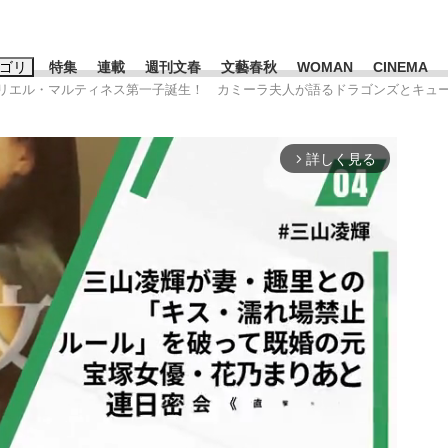
ゴリ
特集
連載
週刊文春
文藝春秋
WOMAN
CINEMA
アリエル・マルティネス第一子誕生！ カミーラ夫人が語るドラゴンズとキュ
キーワード入力
ス
エンタメ
ライフ
ビジネス
詳しく見る
arrow_forward_ios
ーワードタグ一覧
山凌輝
#高市早苗
#後藤真希
#森岡毅
#城彰二
#内田有紀
観る将棋、読
#亀和田武
て明かした日本代表監督に...
「最悪の空気のまま解散」W