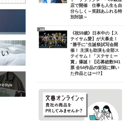
店で開催 仕事も人生も自
分らしく～笑顔あふれる特
別対談～
PR
《祝59歳》日本中の【ス
テイサム愛】が大暴走！
“勝手に”生誕祭試写会開
催！ 主演も助演も全部ス
テイサム！「ステサミー
賞」爆誕！【応募総数941
票 全54作品の栄冠に輝い
た作品とはー!?】