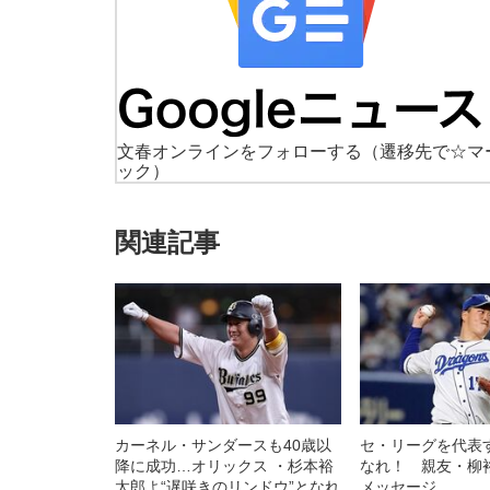
文春オンラインをフォローする
（遷移先で☆マ
ック）
関連記事
カーネル・サンダースも40歳以
セ・リーグを代表
降に成功…オリックス ・杉本裕
なれ！ 親友・柳
太郎よ“遅咲きのリンドウ”となれ
メッセージ