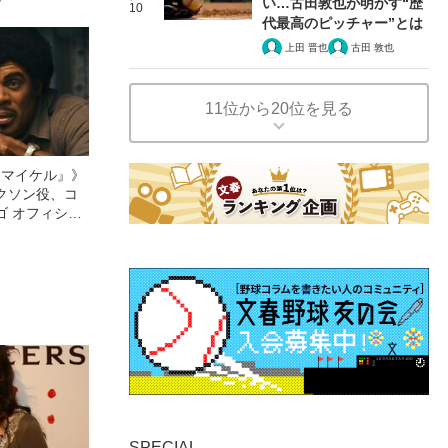
い…古田敦也が明かす“歴
10
代最高のピッチャー”とは
上田 晋也
古田 敦也
11位から20位を見る
l／マイケル』》
クソン役、コ
ゴ オフィシャ
観客を魅了した
像への想いを
0億円突破》
SPECIAL