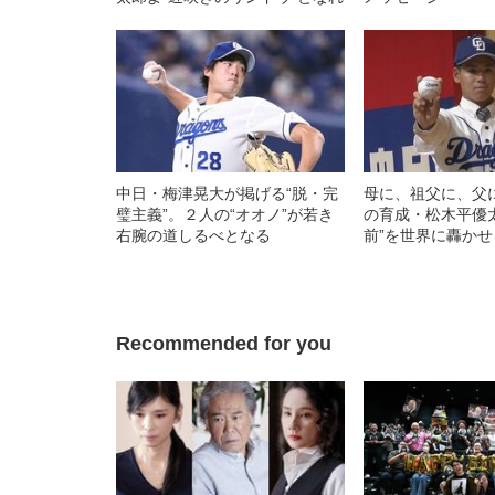
中日・梅津晃大が掲げる“脱・完
母に、祖父に、父
璧主義”。２人の“オオノ”が若き
の育成・松木平優
右腕の道しるべとなる
前”を世界に轟か
Recommended for you