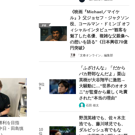
《映画『Michael／マイケ
ル』》父ジョセフ・ジャクソン
役、コールマン・ドミンゴ オフ
PR
ィシャルインタビュー“観客を
魅了した名優、複雑な父親像へ
の想いを語る”《日本興収70億
円突破》
「文春オンライン」編集部
「ふざけんな」「だから
バカ野郎なんだよ」栗山
英樹が大谷翔平に激怒→
9位
大騒動に…“世界のオオタ
9
ニ”が監督から厳しく𠮟責
された“本当の理由”
石田 雄太
野茂英雄でも、佐々木主
勝利を目指
浩でも、藤川球児でも、
中日・田島慎
10
ダルビッシュ有でもな
位
い