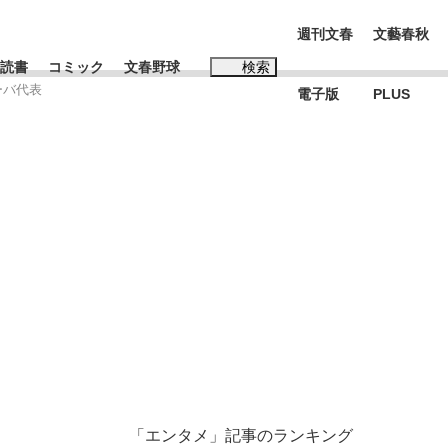
週刊文春
文藝春秋
読書
コミック
文春野球
検索
ーバ代表
電子版
PLUS
インタビュー
読書
#松田聖子
む将棋
BC日本代表“敗戦”の真実 選手が明かす...
「エンタメ」記事のランキング