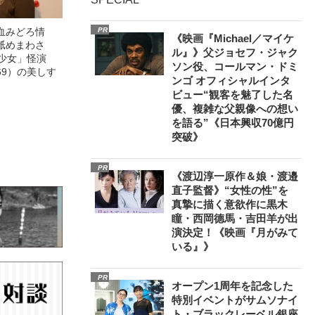
血みどろ情
PR
《映画『Michael／マイケ
舐めまわさ
ル』》父ジョセフ・ジャク
美少女」怪演
ソン役、コールマン・ドミ
69）の美しす
ンゴ オフィシャルインタ
ビュー“観客を魅了した名
優、複雑な父親像への想い
を語る”《日本興収70億円
突破》
PR
《渡辺淳一原作＆娘・渡邉
直子監督》“女性の性”を
真摯に描く意欲作に黒木
瞳・西岡德馬・吉田羊が出
演決定！《映画『月がみて
いる』》
PR
オープン1周年を記念した
特別イベントがサムソナイ
ト・ブラックレーベル銀座