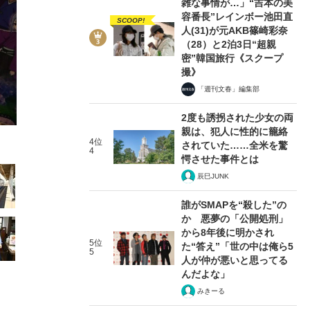
雑な事情が…」“吉本の美
容番長”レインボー池田直
SCOOP!
人(31)が元AKB篠崎彩奈
（28）と2泊3日“超親
密”韓国旅行《スクープ
撮》
3/27
「週刊文春」編集部
2度も誘拐された少女の両
親は、犯人に性的に籠絡
4位
されていた……全米を驚
4
愕させた事件とは
辰巳JUNK
誰がSMAPを“殺した”の
か 悪夢の「公開処刑」
から8年後に明かされ
5位
た“答え”「世の中は俺ら5
5
人が仲が悪いと思ってる
んだよな」
みきーる