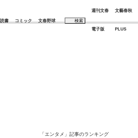
週刊文春
文藝春秋
読書
コミック
文春野球
検索
電子版
PLUS
インタビュー
読書
#松田聖子
む将棋
BC日本代表“敗戦”の真実 選手が明かす...
「エンタメ」記事のランキング