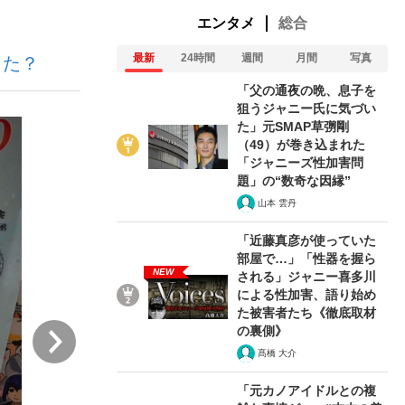
エンタメ
総合
最新
24時間
週間
月間
写真
きた？
ない資産運用のすべて
「父の通夜の晩、息子を
狙うジャニー氏に気づい
た」元SMAP草彅剛
（49）が巻き込まれた
が悲しい」『北の国から』倉本聰氏（91...
「ジャニーズ性加害問
題」の“数奇な因縁”
山本 雲丹
「近藤真彦が使っていた
部屋で…」「性器を握ら
NEW
される」ジャニー喜多川
による性加害、語り始め
た被害者たち《徹底取材
次
の裏側》
髙橋 大介
「元カノアイドルとの複