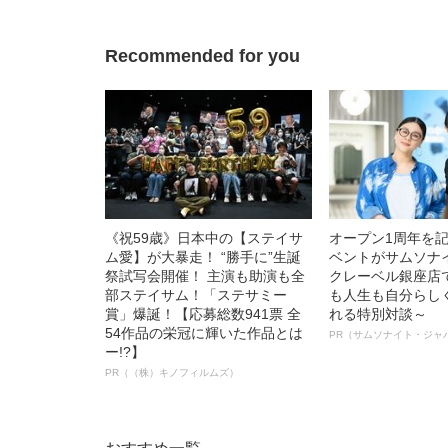
ト”が生み出した
Recommended for you
《祝59歳》日本中の【ステイサ
オープン1周年を
ム愛】が大暴走！ “勝手に”生誕
ベントがサムソナ
祭試写会開催！ 主演も助演も全
クレーベル銀座店
部ステイサム！「ステサミー
も人生も自分らし
賞」爆誕！【応募総数941票 全
れる特別対談～
54作品の栄冠に輝いた作品とは
PR（サムソナイト・ジャ
ー!?】
PR（（株）キノフィルムズ）