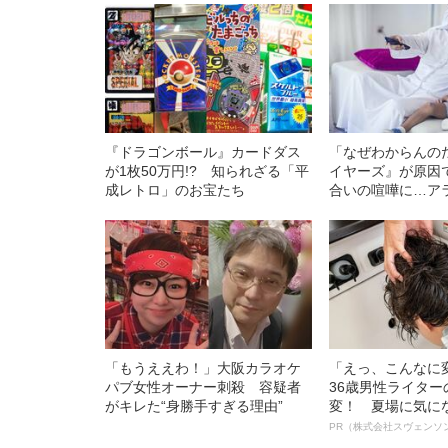
『ドラゴンボール』カードダス
「なぜわからんの
が1枚50万円!? 知られざる「平
イヤーズ』が原因
成レトロ」のお宝たち
合いの喧嘩に…ア
容される“日本文化
「もうええわ！」大阪カラオケ
「えっ、こんなに
パブ女性オーナー刺殺 容疑者
36歳男性ライタ
がキレた“身勝手すぎる理由”
変！ 夏場に気に
オイ”や“ベタつき
PR（株式会社スヴェンソ
る、“ウィッグの