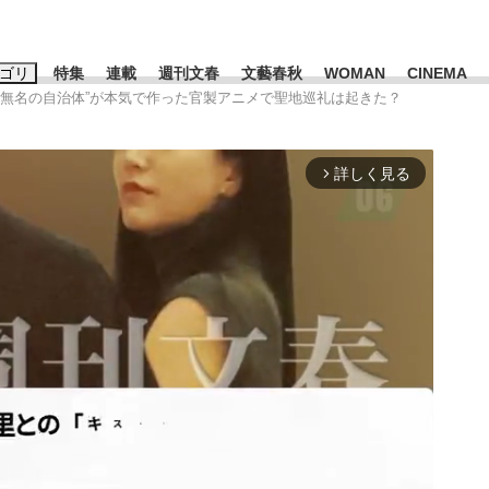
ゴリ
特集
連載
週刊文春
文藝春秋
WOMAN
CINEMA
円…“無名の自治体”が本気で作った官製アニメで聖地巡礼は起きた？
キーワード入力
ス
エンタメ
ライフ
ビジネス
詳しく見る
arrow_forward_ios
ーワードタグ一覧
山凌輝
#高市早苗
#後藤真希
#森岡毅
#城彰二
#内田有紀
観る将棋、読
#亀和田武
て明かした日本代表監督に...
「最悪の空気のまま解散」W