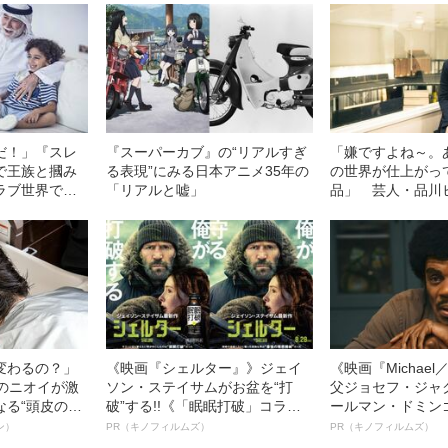
だ！」『スレ
『スーパーカブ』の“リアルすぎ
「嫌ですよね～。
で王族と摑み
る表現”にみる日本アニメ35年の
の世界が仕上がっ
ラブ世界で受
「リアルと嘘」
品」 芸人・品川
”の実情
袋ウエストゲート
の舞台演出に挑戦
変わるの？」
《映画『シェルター』》ジェイ
《映画『Michae
ーのニオイが激
ソン・ステイサムがお盆を“打
父ジョセフ・ジャ
なる“頭皮のニ
破”する!!《「眠眠打破」コラ
ールマン・ドミン
”を解消す
ボ》
ルインタビュー“
ン）
PR（キノフィルムズ）
PR（キノフィルムズ）
スペシャリス
名優、複雑な父親