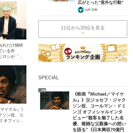
広がとった“意外な行動”
山内 宏泰
11位から20位を見る
あれだけ独特
ている作
ヒロシが「池
パーク」で初
したワケ
SPECIAL
PR
《映画『Michael／マイケ
ル』》父ジョセフ・ジャク
ソン役、コールマン・ドミ
l／マイケル』》
ンゴ オフィシャルインタ
クソン役、コ
ビュー“観客を魅了した名
ゴ オフィシャ
優、複雑な父親像への想い
観客を魅了した
を語る”《日本興収70億円
像への想いを