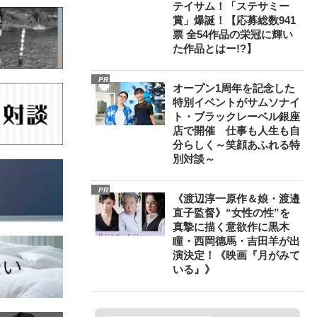
テイサム！「ステサミー
賞」爆誕！【応募総数941
票 全54作品の栄冠に輝い
た作品とはー!?】
PR
オープン1周年を記念した
特別イベントがサムソナイ
ト・ブラックレーベル銀座
店で開催 仕事も人生も自
分らしく～笑顔あふれる特
別対談～
PR
《渡辺淳一原作＆娘・渡邉
直子監督》“女性の性”を
真摯に描く意欲作に黒木
瞳・西岡德馬・吉田羊が出
演決定！《映画『月がみて
いる』》