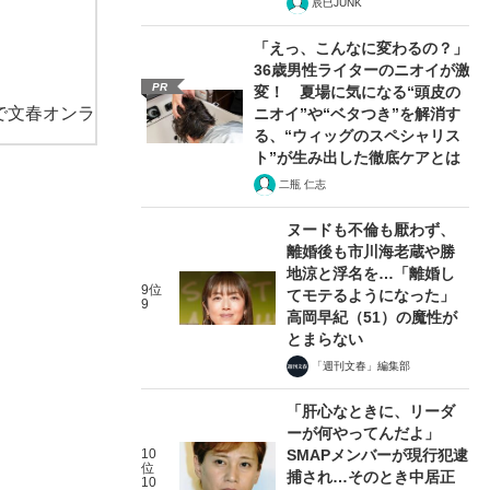
辰巳JUNK
「えっ、こんなに変わるの？」
36歳男性ライターのニオイが激
PR
変！ 夏場に気になる“頭皮の
で文春オンラ
ニオイ”や“ベタつき”を解消す
る、“ウィッグのスペシャリス
ト”が生み出した徹底ケアとは
二瓶 仁志
ヌードも不倫も厭わず、
離婚後も市川海老蔵や勝
地涼と浮名を…「離婚し
9位
てモテるようになった」
9
高岡早紀（51）の魔性が
とまらない
「週刊文春」編集部
「肝心なときに、リーダ
ーが何やってんだよ」
10
SMAPメンバーが現行犯逮
位
捕され…そのとき中居正
10