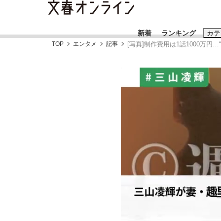
新着
ランキング
カテ
TOP
エンタメ
記事
[写真]制作費用は1話1000万
スクープ
ニュー
おすすめのキ
#藤田晋
#三
#玉木雄一郎
「90%は失敗する。でも…」本田圭佑が初め
終戦から81年