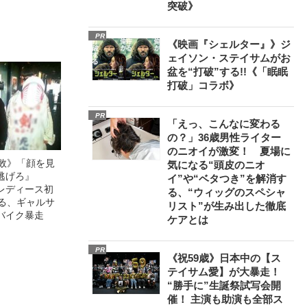
突破》
0億円突破》
PR
《映画『シェルター』》ジ
ェイソン・ステイサムがお
盆を“打破”する!!《「眠眠
打破」コラボ》
PR
「えっ、こんなに変わる
の？」36歳男性ライター
のニオイが激変！ 夏場に
無敗》「顔を見
気になる“頭皮のニオ
逃げろ』
イ”や“ベタつき”を解消す
レディース初
る、“ウィッグのスペシャ
語る、ギャルサ
リスト”が生み出した徹底
バイク暴走
ケアとは
PR
《祝59歳》日本中の【ス
テイサム愛】が大暴走！
“勝手に”生誕祭試写会開
催！ 主演も助演も全部ス