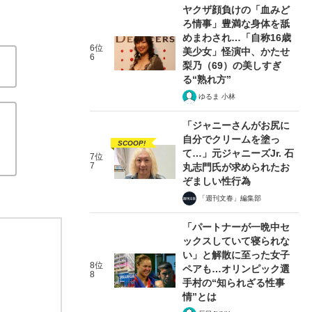
ヤクザ顔負けの「血みど
ろ情事」豊満な身体を舐
めまわされ…「自称16歳
6位
美少女」怪演中、かたせ
6
梨乃（69）の美しすぎ
る“熟れ方”
ゆるま 小林
「ジャニーさんがお尻に
自分でクリームを塗っ
SCOOP!
て…」元ジャニーズJr. 石
7位
7
丸志門氏が求められたお
ぞましい性行為
「週刊文春」編集部
「パートナーが一晩中セ
ックスしていて寝られな
い」と解散に至った女子
8位
ペアも…オリンピック選
8
手村の“知られざる性事
情”とは