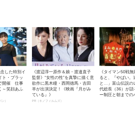
徹底ケアとは
語る”《日本興収7
記念した特別イ
《渡辺淳一原作＆娘・渡邉直子
《タイマン50戦
イト・ブラッ
監督》“女性の性”を真摯に描く意
ると、『やばい。
で開催 仕事
欲作に黒木瞳・西岡德馬・吉田
と…」富山伝説の
く～笑顔あふ
羊が出演決定！《映画『月がみ
代総長（36）が
ている』》
ー制圧と朝までの
パン）
PR（キノフィルムズ）