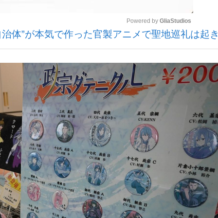
Powered by 
GliaStudios
の自治体”が本気で作った官製アニメで聖地巡礼は起
いまさら聞け
Mute
手が証言した“NPB聞...
「クマが悪者扱いされているの
もっと見る
カー日本代表・森保一監督...