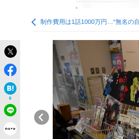
制作費用は1話1000万円…“無名
「敗因分析は一切聞かれなかった」侍ジャパン選
キングの誕生を、目撃せよ。
6
the Style
前
「目標達成できなかったからと言って…」サッ