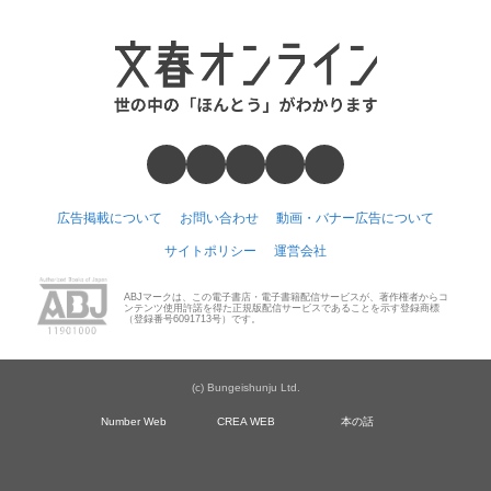
広告掲載について
お問い合わせ
動画・バナー広告について
サイトポリシー
運営会社
ABJマークは、この電子書店・電子書籍配信サービスが、著作権者からコ
ンテンツ使用許諾を得た正規版配信サービスであることを示す登録商標
（登録番号6091713号）です。
(c) Bungeishunju Ltd.
Number Web
CREA WEB
本の話