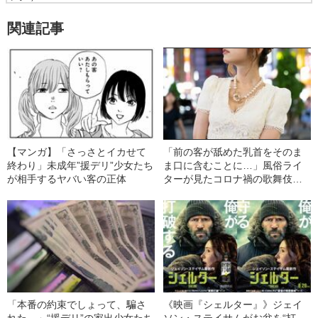
関連記事
【マンガ】「さっさとイカせて
「前の客が舐めた乳首をそのま
終わり」未成年”援デリ”少女たち
ま口に含むことに…」風俗ライ
が相手するヤバい客の正体
ターが見たコロナ禍の歌舞伎町
の“微妙”な変化
「本番の約束でしょって、騙さ
《映画『シェルター』》ジェイ
れた…」“援デリ”の家出少女たち
ソン・ステイサムがお盆を“打