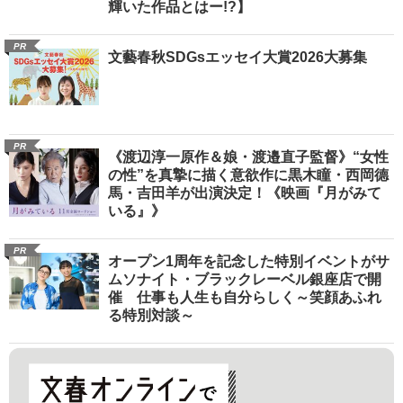
輝いた作品とはー!?】
PR
文藝春秋SDGsエッセイ大賞2026大募集
PR
《渡辺淳一原作＆娘・渡邉直子監督》“女性
の性”を真摯に描く意欲作に黒木瞳・西岡德
馬・吉田羊が出演決定！《映画『月がみて
いる』》
PR
オープン1周年を記念した特別イベントがサ
ムソナイト・ブラックレーベル銀座店で開
催 仕事も人生も自分らしく～笑顔あふれ
る特別対談～