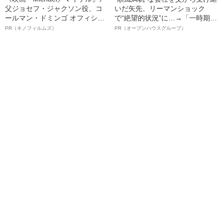
父ジョセフ・ジャクソン役、コ
いだ矢先、リーマンショック
ールマン・ドミンゴ オフィシャ
で“絶望的状況”に…→「一時期は
ルインタビュー“観客を魅了した
納品3年待ち」のヒット商品を生
PR（キノフィルムズ）
PR（オープンハウスグループ）
名優、複雑な父親像への想いを
んで危機を脱した四代目社長が
語る”《日本興収70億円突破》
明かす、“逆転の戦術”