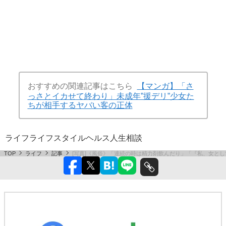
おすすめの関連記事はこちら
【マンガ】「さ
っさとイカせて終わり」未成年”援デリ”少女た
ちが相手するヤバい客の正体
ライフ
ライフスタイル
ヘルス
人生相談
TOP
ライフ
記事
[写真]《風俗》「連続の時は精力剤飲んだり」「『私、女として