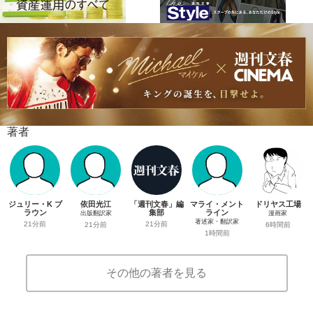
著者
ジュリー・K ブ
依田光江
「週刊文春」編
マライ・メント
ドリヤス工場
ラウン
集部
ライン
出版翻訳家
漫画家
著述家・翻訳家
21分前
21分前
21分前
6時間前
1時間前
その他の著者を見る