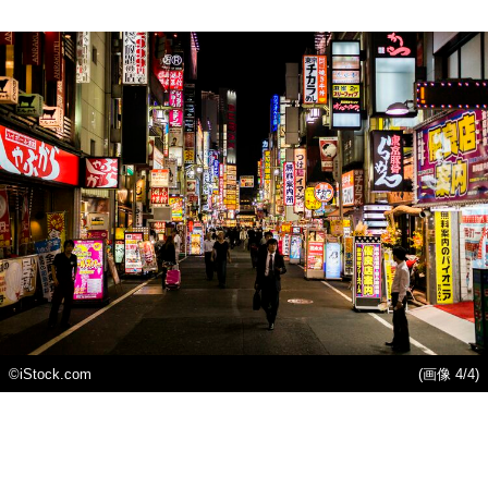
©iStock.com
(画像 4/4)