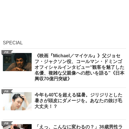
SPECIAL
PR
《映画『Michael／マイケル』》父ジョセ
フ・ジャクソン役、コールマン・ドミンゴ
オフィシャルインタビュー“観客を魅了した
名優、複雑な父親像への想いを語る”《日本
興収70億円突破》
PR
今年も40℃を超える猛暑。ジリジリとした
暑さが頭皮にダメージを。あなたの抜け毛
大丈夫！？
PR
「えっ、こんなに変わるの？」36歳男性ラ