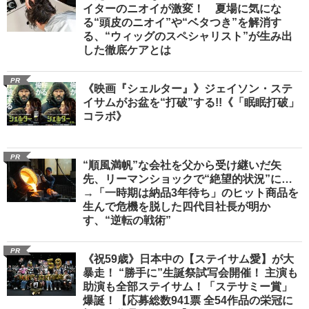
イターのニオイが激変！ 夏場に気にな
る“頭皮のニオイ”や“ベタつき”を解消す
る、“ウィッグのスペシャリスト”が生み出
した徹底ケアとは
PR
《映画『シェルター』》ジェイソン・ステ
イサムがお盆を“打破”する!!《「眠眠打破」
コラボ》
PR
“順風満帆”な会社を父から受け継いだ矢
先、リーマンショックで“絶望的状況”に…
→「一時期は納品3年待ち」のヒット商品を
生んで危機を脱した四代目社長が明か
す、“逆転の戦術”
PR
《祝59歳》日本中の【ステイサム愛】が大
暴走！ “勝手に”生誕祭試写会開催！ 主演も
助演も全部ステイサム！「ステサミー賞」
爆誕！【応募総数941票 全54作品の栄冠に