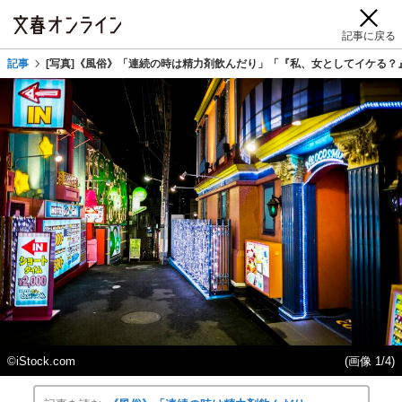
記事に戻る
記事
[写真]《風俗》「連続の時は精力剤飲んだり」「『私、女としてイケる？』
©iStock.com
(画像 1/4)