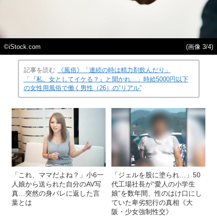
©iStock.com
(画像 3/4)
記事を読む
《風俗》「連続の時は精力剤飲んだり」
「『私、女としてイケる？』と聞かれ…」時給5000円以下
の女性用風俗で働く男性（26）の“リアル”
「これ、ママだよね？」小6一
「ジェルを股に塗られ…」50
人娘から送られた自分のAV写
代工場社長が“愛人の小学生
真…突然の身バレに返した言
娘”を数年間、性のはけ口にし
葉とは
ていた卑劣犯行の真相《大
阪・少女強制性交》