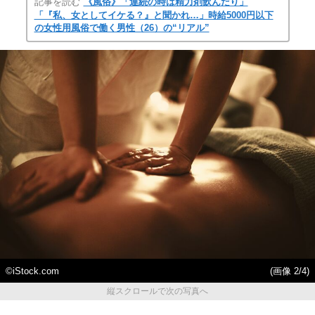
記事を読む
《風俗》「連続の時は精力剤飲んだり」
「『私、女としてイケる？』と聞かれ…」時給5000円以下
の女性用風俗で働く男性（26）の“リアル”
©iStock.com
(画像 2/4)
縦スクロールで次の写真へ