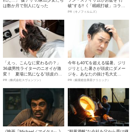
は数か月で別人になった
破”する!!《「眠眠打破」コラ
ボ》
PR（キノフィルムズ）
「えっ、こんなに変わるの？」
今年も40℃を超える猛暑。ジリ
36歳男性ライターのニオイが激
ジリとした暑さが頭皮にダメー
変！ 夏場に気になる“頭皮のニ
ジを。あなたの抜け毛大丈
オイ”や“ベタつき”を解消す
夫！？
PR（株式会社スヴェンソン）
PR（銀座総合美容クリニック）
る、“ウィッグのスペシャリス
ト”が生み出した徹底ケアとは
《映画『Michael／マイケル』》
“順風満帆”な会社を父から受け継