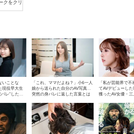
ークをクリ
ないことな
「これ、ママだよね？」小6一人
「私が芸能界で不
た現役早大生
娘から送られた自分のAV写真…
てAVデビューし
親バレ”した瞬
突然の身バレに返した言葉とは
獲ったAV女優・
の5年を赤裸々告