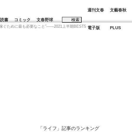
週刊文春
文藝春秋
読書
コミック
文春野球
検索
稼ぐために最も必要なこと”――2021上半期BEST5
電子版
PLUS
インタビュー
読書
#松田聖子
本田圭佑が初めて明かした日本代表監督に...
K-POPアイドルたち
「ライフ」記事のランキング