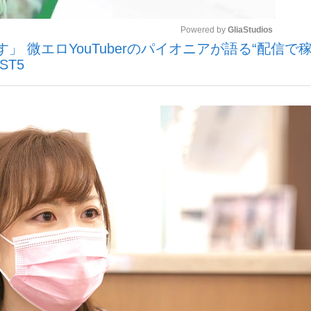
Powered by 
GliaStudios
 微エロYouTuberのパイオニアが語る“配信で
観る将棋、読
ST5
Mute
”の真実 選手が明かす...
「敗因分析は一切聞かれなか
の国から』倉本聰氏（91...