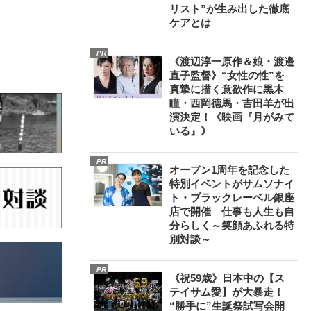
リスト”が生み出した徹底
ケアとは
PR
《渡辺淳一原作＆娘・渡邉
直子監督》“女性の性”を
真摯に描く意欲作に黒木
瞳・西岡德馬・吉田羊が出
演決定！《映画『月がみて
いる』》
PR
オープン1周年を記念した
特別イベントがサムソナイ
ト・ブラックレーベル銀座
店で開催 仕事も人生も自
分らしく～笑顔あふれる特
別対談～
PR
《祝59歳》日本中の【ス
テイサム愛】が大暴走！
“勝手に”生誕祭試写会開