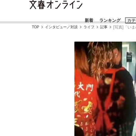
新着
ランキング
カテ
TOP
インタビュー／対談
ライフ
記事
[写真]「い
スクープ
ニュー
おすすめのキ
#藤田晋
#三
#玉木雄一郎
《BTS厳戒トーキョー滞在記》RM→渋谷で飲
終戦から81年