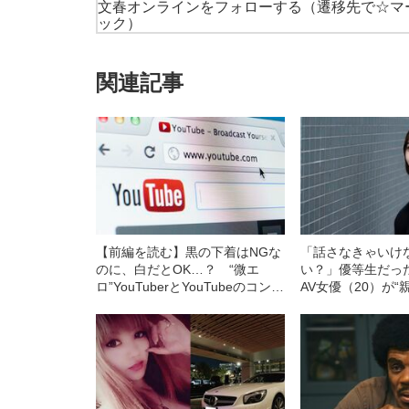
文春オンラインをフォローする
（遷移先で☆マ
ック）
関連記事
【前編を読む】黒の下着はNGな
「話さなきゃいけ
のに、白だとOK…？ “微エ
い？」優等生だっ
ロ”YouTuberとYouTubeのコンプ
AV女優（20）が“
ラいたちごっこ
間