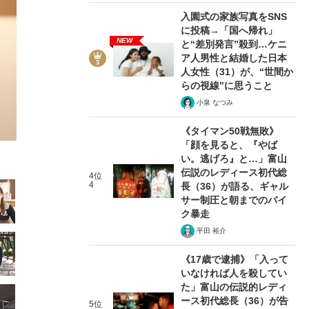
入園式の家族写真をSNS
に投稿→「国へ帰れ」
NEW
と“差別発言”殺到…ケニ
ア人男性と結婚した日本
人女性（31）が、“世間か
らの視線”に思うこと
2/33
小泉 なつみ
《タイマン50戦無敗》
「顔を見ると、『やば
い。逃げろ』と…」富山
伝説のレディース初代総
4位
4
長（36）が語る、ギャル
サー制圧と朝までのバイ
ク暴走
平田 裕介
《17歳で逮捕》「入って
いなければ人を殺してい
た」富山の伝説的レディ
ース初代総長（36）が告
5位