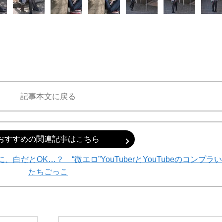
記事本文に戻る
おすすめの関連記事はこちら
だとOK…？ “微エロ”YouTuberとYouTubeのコンプラい
たちごっこ