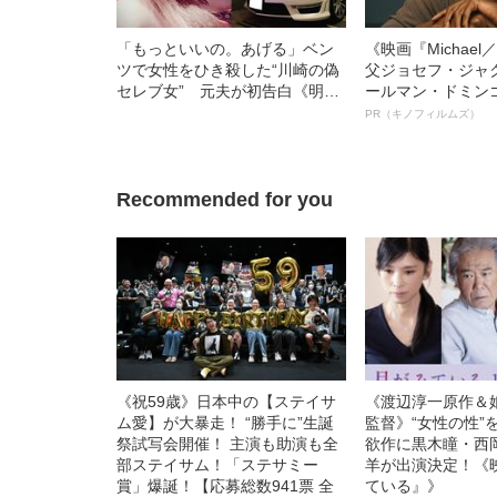
「もっといいの。あげる」ベン
《映画『Michae
ツで女性をひき殺した“川崎の偽
父ジョセフ・ジャ
セレブ女” 元夫が初告白《明大
ールマン・ドミン
生時代からの乱倫と薬物依存》
ルインタビュー“
PR（キノフィルムズ）
名優、複雑な父親
語る”《日本興収7
Recommended for you
《祝59歳》日本中の【ステイサ
《渡辺淳一原作＆
ム愛】が大暴走！ “勝手に”生誕
監督》“女性の性”
祭試写会開催！ 主演も助演も全
欲作に黒木瞳・西
部ステイサム！「ステサミー
羊が出演決定！《
賞」爆誕！【応募総数941票 全
ている』》