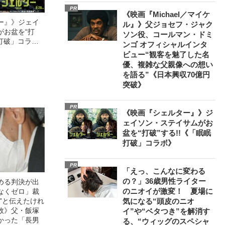
PR
《映画『Michael／マイケ
ー』》ジェイ
ル』》父ジョセフ・ジャク
がお盆を“打
ソン役、コールマン・ドミ
眠打破」コラ
ンゴ オフィシャルインタ
ビュー“観客を魅了した名
優、複雑な父親像への想い
を語る”《日本興収70億円
突破》
PR
《映画『シェルター』》ジ
ェイソン・ステイサムがお
盆を“打破”する!!《「眠眠
打破」コラボ》
PR
「えっ、こんなに変わる
の？」36歳男性ライター
める判決が出
のニオイが激変！ 夏場に
なくゼロ」裁
”と伝えたけれ
気になる“頭皮のニオ
故》父・飯塚
イ”や“ベタつき”を解消す
かった「長男
る、“ウィッグのスペシャ