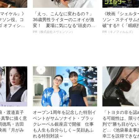
l／マイケル』》
「えっ、こんなに変わるの？」
《映画『シェルタ
クソン役、コ
36歳男性ライターのニオイが激
ソン・ステイサム
ゴ オフィシャ
変！ 夏場に気になる“頭皮のニ
破”する!!《「眠
観客を魅了した
オイ”や“ベタつき”を解消す
ボ》
PR（株式会社スヴェンソン）
PR（キノフィルムズ）
像への想いを
る、“ウィッグのスペシャリス
0億円突破》
ト”が生み出した徹底ケアとは
娘・渡邉直子
オープン1周年を記念した特別イ
「トヨタの非を認
を真摯に描く意
ベントがサムソナイト・ブラッ
る可能性は、限り
岡德馬・吉田
クレーベル銀座店で開催 仕事
判で“勝ち目がない
映画『月がみ
も人生も自分らしく～笑顔あふ
ど…《池袋暴走事
れる特別対談～
幸三を説得できな