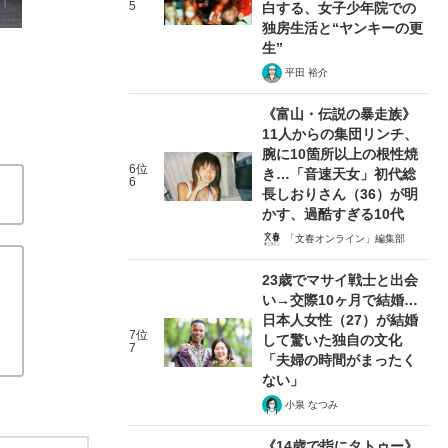
5
白する、女子少年院での
独房生活と“ヤンキーの更
生”
平田 裕介
《富山・伝説の暴走族》
11人からの集団リンチ、
腕に10箇所以上の根性焼
6位
き…「音速天女」初代総
6
長しおりさん（36）が明
かす、過酷すぎる10代
「文春オンライン」編集部
23歳でマサイ戦士と出会
い→交際10ヶ月で結婚…
日本人女性（27）が結婚
7位
して驚いた独自の文化
7
「夫婦の時間がまったく
ない」
小泉 なつみ
《14歳で指にタトゥー》