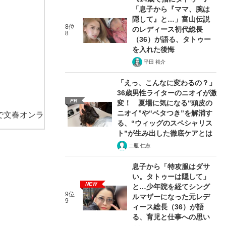
「息子から『ママ、腕は
隠して』と…」富山伝説
8位
のレディース初代総長
8
（36）が語る、タトゥー
を入れた後悔
平田 裕介
「えっ、こんなに変わるの？」
36歳男性ライターのニオイが激
PR
変！ 夏場に気になる“頭皮の
ニオイ”や“ベタつき”を解消す
で文春オンラ
る、“ウィッグのスペシャリス
ト”が生み出した徹底ケアとは
二瓶 仁志
息子から「特攻服はダサ
い。タトゥーは隠して」
NEW
と…少年院を経てシング
9位
ルマザーになった元レデ
9
ィース総長（36）が語
る、育児と仕事への思い