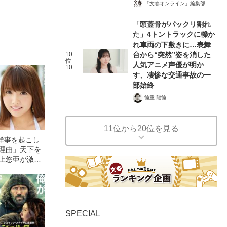
「文春オンライン」編集部
「頭蓋骨がパックリ割れ
た」4トントラックに轢か
れ車両の下敷きに…表舞
10
台から“突然”姿を消した
位
人気アニメ声優が明か
10
す、凄惨な交通事故の一
部始終
徳重 龍徳
11位から20位を見る
祥事を起こし
た理由」天下を
三上悠亜が激動
白
SPECIAL