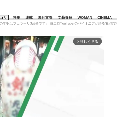
ゴリ
特集
連載
週刊文春
文藝春秋
WOMAN
CINEMA
まの年収はフェラーリ3台分です」 微エロYouTuberのパイオニアが語る“配信で
キーワード入力
ス
エンタメ
ライフ
ビジネス
詳しく見る
arrow_forward_ios
ーワードタグ一覧
山凌輝
#高市早苗
#後藤真希
#森岡毅
#城彰二
#内田有紀
#亀和田武
み会、JIN→伊豆の...
「90%は失敗する。でも…」
日本生まれの