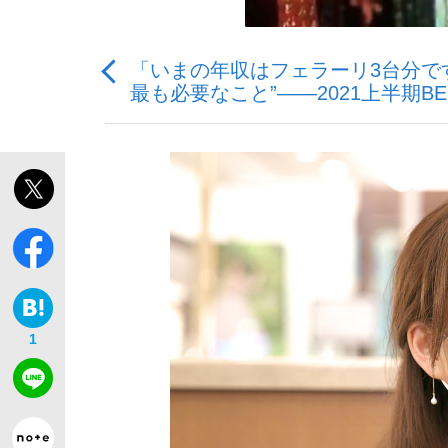
「いまの年収はフェラーリ3台分です」
最も必要なこと”――2021上半期BE
「最悪の空気のまま解散」WBC日本代表“敗戦
私のあのとき、私のいま
1
「クマが悪者扱いされているのが悲しい」『北
キングの誕生を、目撃せよ。