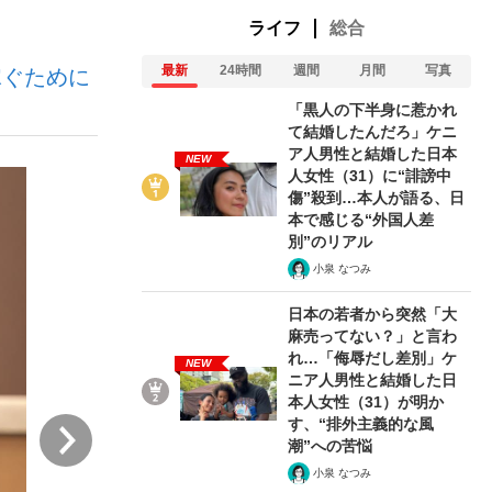
ライフ
総合
最新
24時間
週間
月間
写真
稼ぐために
む将棋
「黒人の下半身に惹かれ
て結婚したんだろ」ケニ
ア人男性と結婚した日本
NEW
人女性（31）に“誹謗中
った」侍ジャパン選手が証言した“NPB聞...
傷”殺到…本人が語る、日
本で感じる“外国人差
別”のリアル
小泉 なつみ
日本の若者から突然「大
麻売ってない？」と言わ
れ…「侮辱だし差別」ケ
NEW
ニア人男性と結婚した日
本人女性（31）が明か
す、“排外主義的な風
次
潮”への苦悩
小泉 なつみ