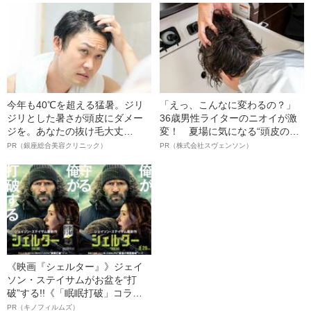
明かす、“逆転の戦術”
語る”《日本興収70億円突破》
今年も40℃を超える猛暑。ジリ
「えっ、こんなに変わるの？」
ジリとした暑さが頭皮にダメー
36歳男性ライターのニオイが激
ジを。あなたの抜け毛大丈
変！ 夏場に気になる“頭皮のニ
夫！？
オイ”や“ベタつき”を解消す
PR（銀座総合美容クリニック）
PR（株式会社スヴェンソン）
る、“ウィッグのスペシャリス
ト”が生み出した徹底ケアとは
《映画『シェルター』》ジェイ
ソン・ステイサムがお盆を“打
破”する!!《「眠眠打破」コラ
ボ》
PR（キノフィルムズ）