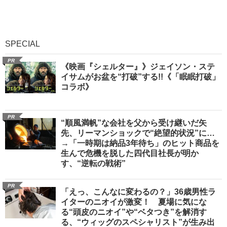
SPECIAL
PR
《映画『シェルター』》ジェイソン・ステ
イサムがお盆を“打破”する!!《「眠眠打破」
コラボ》
PR
“順風満帆”な会社を父から受け継いだ矢
先、リーマンショックで“絶望的状況”に…
→「一時期は納品3年待ち」のヒット商品を
生んで危機を脱した四代目社長が明か
す、“逆転の戦術”
PR
「えっ、こんなに変わるの？」36歳男性ラ
イターのニオイが激変！ 夏場に気にな
る“頭皮のニオイ”や“ベタつき”を解消す
る、“ウィッグのスペシャリスト”が生み出