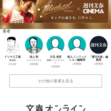
著者
ドリヤス工場
池上 彰
川北 省吾
鉄人ノンフィク
「週刊文春」編
ション編集部
集部
漫画家
ジャーナリスト
国際ジャーナリス
ト
1時間前
1時間前
25分前
1時間前
1時間前
その他の著者を見る