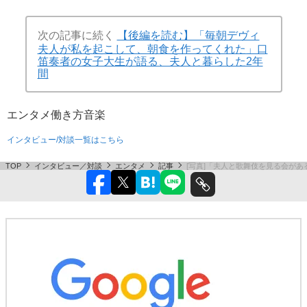
次の記事に続く
【後編を読む】「毎朝デヴィ
夫人が私を起こして、朝食を作ってくれた」口
笛奏者の女子大生が語る、夫人と暮らした2年
間
エンタメ
働き方
音楽
インタビュー/対談一覧はこちら
TOP
インタビュー／対談
エンタメ
記事
[写真]「夫人と歌舞伎を見る会が