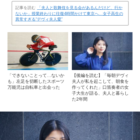
記事を読む
「夫人と歌舞伎を見る会があるんだけど、行か
ないか」授業終わりに往復4時間かけて東京へ…女子高生の
異常すぎる“デヴィ夫人愛”
「できないことって…ないか
【後編を読む】「毎朝デヴィ
も」左足を切断したスポーツ
夫人が私を起こして、朝食を
万能児は自転車と出会った
作ってくれた」口笛奏者の女
子大生が語る、夫人と暮らし
た2年間