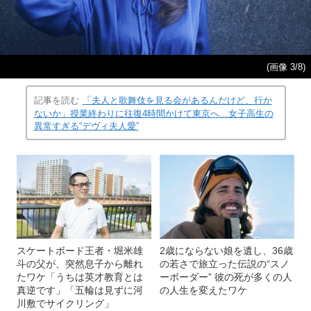
(画像 3/8)
記事を読む
「夫人と歌舞伎を見る会があるんだけど、行か
ないか」授業終わりに往復4時間かけて東京へ…女子高生の
異常すぎる“デヴィ夫人愛”
スケートボード王者・堀米雄
2歳にならない娘を遺し、36歳
斗の父が、突然息子から離れ
の若さで旅立った伝説の“スノ
たワケ「うちは英才教育とは
ーボーダー” 彼の死が多くの人
真逆です」「五輪は見ずに河
の人生を変えたワケ
川敷でサイクリング」