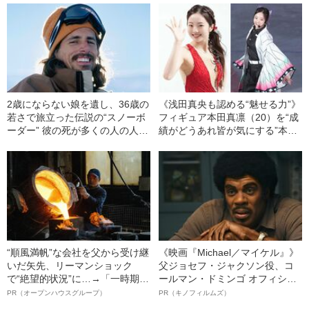
2歳にならない娘を遺し、36歳の
《浅田真央も認める“魅せる力”》
若さで旅立った伝説の“スノーボ
フィギュア本田真凛（20）を“成
ーダー” 彼の死が多くの人の人生
績がどうあれ皆が気にする”本当
を変えたワケ
のワケ「全日本選手権出場決
定」
“順風満帆”な会社を父から受け継
《映画『Michael／マイケル』》
いだ矢先、リーマンショック
父ジョセフ・ジャクソン役、コ
で“絶望的状況”に…→「一時期は
ールマン・ドミンゴ オフィシャ
納品3年待ち」のヒット商品を生
ルインタビュー“観客を魅了した
PR（オープンハウスグループ）
PR（キノフィルムズ）
んで危機を脱した四代目社長が
名優、複雑な父親像への想いを