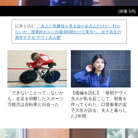
(画像 5/8)
記事を読む
「夫人と歌舞伎を見る会があるんだけど、行か
ないか」授業終わりに往復4時間かけて東京へ…女子高生の
異常すぎる“デヴィ夫人愛”
「できないことって…ないか
【後編を読む】「毎朝デヴィ
も」左足を切断したスポーツ
夫人が私を起こして、朝食を
万能児は自転車と出会った
作ってくれた」口笛奏者の女
子大生が語る、夫人と暮らし
た2年間