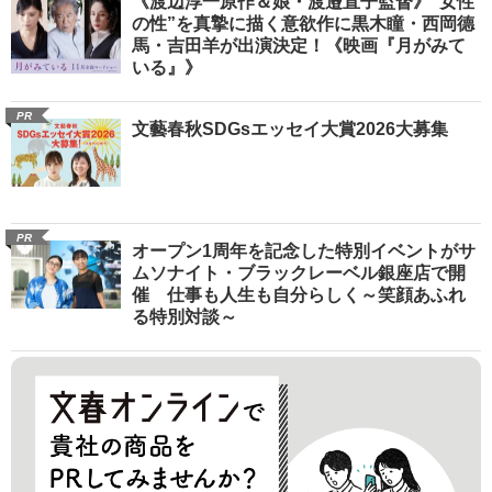
《渡辺淳一原作＆娘・渡邉直子監督》“女性
の性”を真摯に描く意欲作に黒木瞳・西岡德
馬・吉田羊が出演決定！《映画『月がみて
いる』》
PR
文藝春秋SDGsエッセイ大賞2026大募集
PR
オープン1周年を記念した特別イベントがサ
ムソナイト・ブラックレーベル銀座店で開
催 仕事も人生も自分らしく～笑顔あふれ
る特別対談～