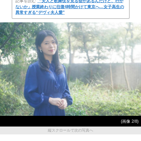
記事を読む
「夫人と歌舞伎を見る会があるんだけど、行か
ないか」授業終わりに往復4時間かけて東京へ…女子高生の
異常すぎる“デヴィ夫人愛”
(画像 2/8)
縦スクロールで次の写真へ