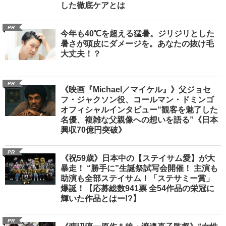
した徹底ケアとは
PR
今年も40℃を超える猛暑。ジリジリとした
暑さが頭皮にダメージを。あなたの抜け毛
大丈夫！？
PR
《映画『Michael／マイケル』》父ジョセ
フ・ジャクソン役、コールマン・ドミンゴ
オフィシャルインタビュー“観客を魅了した
名優、複雑な父親像への想いを語る”《日本
興収70億円突破》
PR
《祝59歳》日本中の【ステイサム愛】が大
暴走！ “勝手に”生誕祭試写会開催！ 主演も
助演も全部ステイサム！「ステサミー賞」
爆誕！【応募総数941票 全54作品の栄冠に
輝いた作品とはー!?】
PR