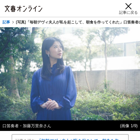
記事に戻る
記事
[写真]「毎朝デヴィ夫人が私を起こして、朝食を作ってくれた」口笛奏者
口笛奏者・加藤万里奈さん
(画像 1/9)