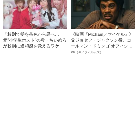
「校則で髪を茶色から黒へ…」
《映画『Michael／マイケル』》
元“小学生ホスト”の母・ちいめろ
父ジョセフ・ジャクソン役、コ
が校則に違和感を覚えるワケ
ールマン・ドミンゴ オフィシャ
ルインタビュー“観客を魅了した
PR（キノフィルムズ）
名優、複雑な父親像への想いを
語る”《日本興収70億円突破》