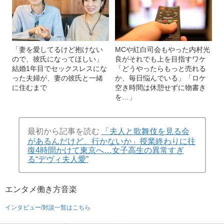
「妻を愛してるけど抱けない
MCや紅白司会もやった内村光
ので、彼氏になってほしい」
良がそれでも上を目指すワケ
結婚1年目でセックスレスにな
「どうやったらもっと売れる
った夫婦が、妻の彼氏と一緒
か、毎日悩んでいる」「ロケ
に住むまで
空き時間は休憩せずに物書き
を…」
最初から記事を読む
「夫人と歌舞伎を見る会
があるんだけど、行かないか」授業終わりに往
復4時間かけて東京へ…女子高生の異常すぎ
る“デヴィ夫人愛”
エンタメ
働き方
音楽
インタビュー/対談一覧はこちら