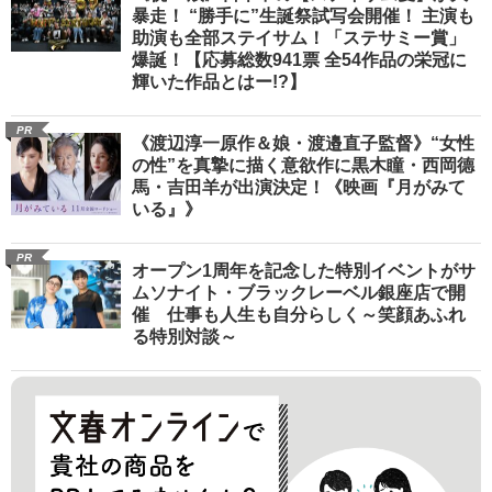
暴走！ “勝手に”生誕祭試写会開催！ 主演も
助演も全部ステイサム！「ステサミー賞」
爆誕！【応募総数941票 全54作品の栄冠に
輝いた作品とはー!?】
PR
《渡辺淳一原作＆娘・渡邉直子監督》“女性
の性”を真摯に描く意欲作に黒木瞳・西岡德
馬・吉田羊が出演決定！《映画『月がみて
いる』》
PR
オープン1周年を記念した特別イベントがサ
ムソナイト・ブラックレーベル銀座店で開
催 仕事も人生も自分らしく～笑顔あふれ
る特別対談～