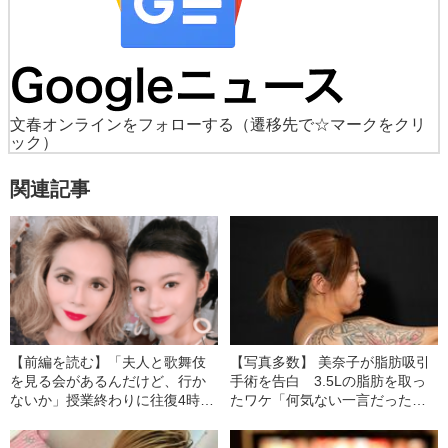
文春オンラインをフォローする
（遷移先で☆マークをクリ
ック）
関連記事
【前編を読む】「夫人と歌舞伎
【写真多数】 美奈子が脂肪吸引
を見る会があるんだけど、行か
手術を告白 3.5Lの脂肪を取っ
ないか」授業終わりに往復4時間
たワケ「何気ない一言だったん
かけて東京へ…女子高生の異常
ですけど…」
すぎる“デヴィ夫人愛”