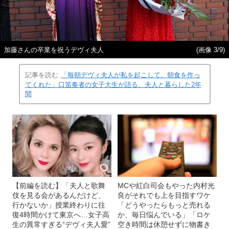
加藤さんの卒業を祝うデヴィ夫人
(画像 3/9)
記事を読む
「毎朝デヴィ夫人が私を起こして、朝食を作っ
てくれた」口笛奏者の女子大生が語る、夫人と暮らした2年
間
【前編を読む】「夫人と歌舞
MCや紅白司会もやった内村光
伎を見る会があるんだけど、
良がそれでも上を目指すワケ
行かないか」授業終わりに往
「どうやったらもっと売れる
復4時間かけて東京へ…女子高
か、毎日悩んでいる」「ロケ
生の異常すぎる“デヴィ夫人愛”
空き時間は休憩せずに物書き