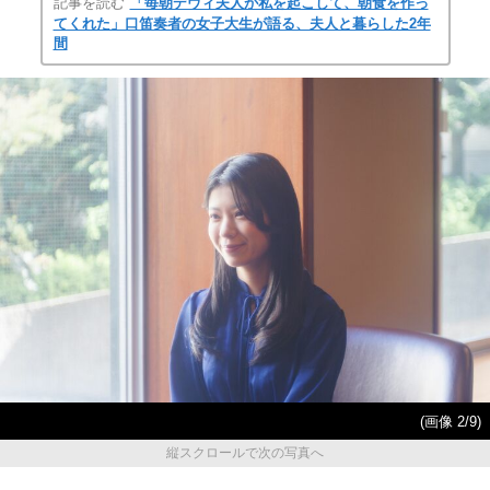
記事を読む
「毎朝デヴィ夫人が私を起こして、朝食を作っ
てくれた」口笛奏者の女子大生が語る、夫人と暮らした2年
間
(画像 2/9)
縦スクロールで次の写真へ