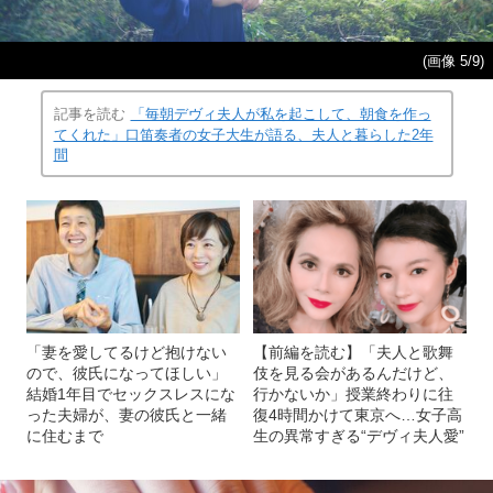
(画像 5/9)
記事を読む
「毎朝デヴィ夫人が私を起こして、朝食を作っ
てくれた」口笛奏者の女子大生が語る、夫人と暮らした2年
間
「妻を愛してるけど抱けない
【前編を読む】「夫人と歌舞
ので、彼氏になってほしい」
伎を見る会があるんだけど、
結婚1年目でセックスレスにな
行かないか」授業終わりに往
った夫婦が、妻の彼氏と一緒
復4時間かけて東京へ…女子高
に住むまで
生の異常すぎる“デヴィ夫人愛”