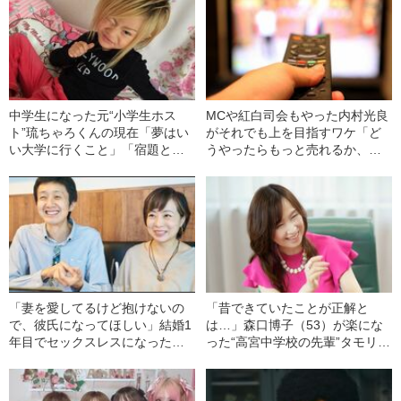
中学生になった元“小学生ホス
MCや紅白司会もやった内村光良
ト”琉ちゃろくんの現在「夢はい
がそれでも上を目指すワケ「ど
い大学に行くこと」「宿題とは
うやったらもっと売れるか、毎
別に毎日自習を…」――2021上
日悩んでいる」「ロケ空き時間
半期BEST5
は休憩せずに物書きを…」
「妻を愛してるけど抱けないの
「昔できていたことが正解と
で、彼氏になってほしい」結婚1
は…」森口博子（53）が楽にな
年目でセックスレスになった夫
った“高宮中学校の先輩”タモリの
婦が、妻の彼氏と一緒に住むま
一言
で