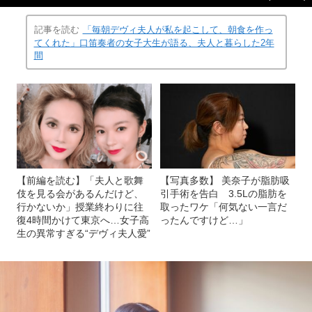
記事を読む
「毎朝デヴィ夫人が私を起こして、朝食を作っ
てくれた」口笛奏者の女子大生が語る、夫人と暮らした2年
間
【前編を読む】「夫人と歌舞
【写真多数】 美奈子が脂肪吸
伎を見る会があるんだけど、
引手術を告白 3.5Lの脂肪を
行かないか」授業終わりに往
取ったワケ「何気ない一言だ
復4時間かけて東京へ…女子高
ったんですけど…」
生の異常すぎる“デヴィ夫人愛”