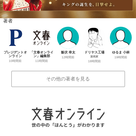
著者
プレジデントオ
「文春オンライ
飯伏 幸太
ドリヤス工場
ゆるま 小林
ンライン
ン」編集部
漫画家
12時間前
19時間前
10時間前
11時間前
18時間前
その他の著者を見る