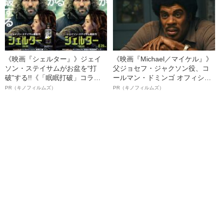
《映画『シェルター』》ジェイ
《映画『Michael／マイケル』》
ソン・ステイサムがお盆を“打
父ジョセフ・ジャクソン役、コ
破”する!!《「眠眠打破」コラ
ールマン・ドミンゴ オフィシャ
ボ》
ルインタビュー“観客を魅了した
PR（キノフィルムズ）
PR（キノフィルムズ）
名優、複雑な父親像への想いを
語る”《日本興収70億円突破》