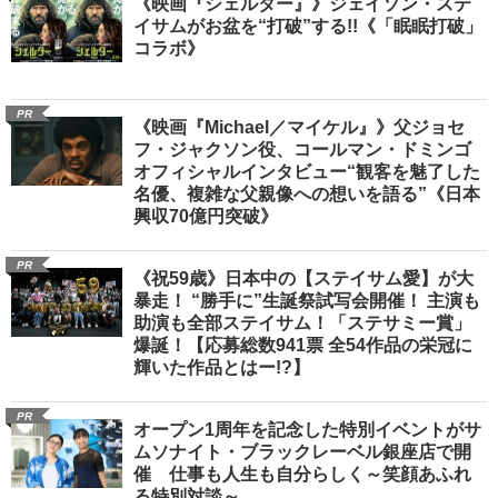
《映画『シェルター』》ジェイソン・ステ
イサムがお盆を“打破”する!!《「眠眠打破」
コラボ》
PR
《映画『Michael／マイケル』》父ジョセ
フ・ジャクソン役、コールマン・ドミンゴ
オフィシャルインタビュー“観客を魅了した
名優、複雑な父親像への想いを語る”《日本
興収70億円突破》
PR
《祝59歳》日本中の【ステイサム愛】が大
暴走！ “勝手に”生誕祭試写会開催！ 主演も
助演も全部ステイサム！「ステサミー賞」
爆誕！【応募総数941票 全54作品の栄冠に
輝いた作品とはー!?】
PR
オープン1周年を記念した特別イベントがサ
ムソナイト・ブラックレーベル銀座店で開
催 仕事も人生も自分らしく～笑顔あふれ
る特別対談～