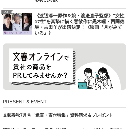
PR
《渡辺淳一原作＆娘・渡邉直子監督》“女性
の性”を真摯に描く意欲作に黒木瞳・西岡德
馬・吉田羊が出演決定！《映画『月がみて
いる』》
PRESENT & EVENT
文藝春秋7月号「遺言・寄付特集」資料請求＆プレゼント