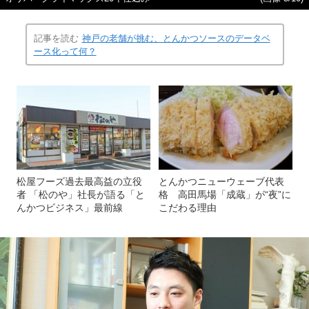
記事を読む
神戸の老舗が挑む、とんかつソースのデータベ
ース化って何？
松屋フーズ過去最高益の立役
とんかつニューウェーブ代表
者 「松のや」社長が語る「と
格 高田馬場「成蔵」が“夜”に
んかつビジネス」最前線
こだわる理由