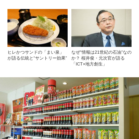
ヒレかつサンドの「まい泉」
なぜ“情報は21世紀の石油”なの
が語る伝統と“サントリー効果”
か？ 桜井俊・元次官が語る
「ICT×地方創生」