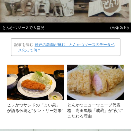
とんかつソースで大盛況
(画像 3/10)
記事を読む
神戸の老舗が挑む、とんかつソースのデータベ
ース化って何？
ヒレかつサンドの「まい泉」
とんかつニューウェーブ代表
が語る伝統と“サントリー効果”
格 高田馬場「成蔵」が“夜”に
こだわる理由