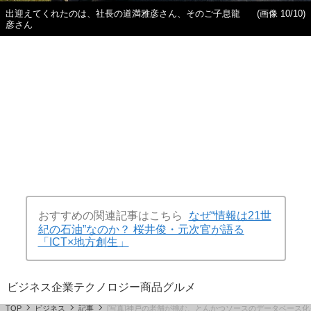
出迎えてくれたのは、社長の道満雅彦さん、そのご子息龍
(画像 10/10)
彦さん
おすすめの関連記事はこちら
なぜ“情報は21世
紀の石油”なのか？ 桜井俊・元次官が語る
「ICT×地方創生」
ビジネス
企業
テクノロジー
商品
グルメ
TOP
ビジネス
記事
[写真]神戸の老舗が挑む、とんかつソースのデータベース化