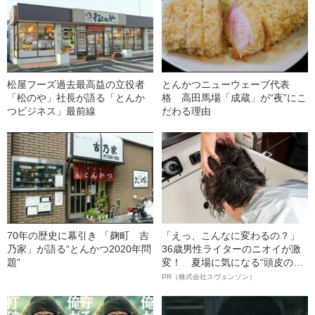
松屋フーズ過去最高益の立役者
とんかつニューウェーブ代表
「松のや」社長が語る「とんか
格 高田馬場「成蔵」が“夜”にこ
つビジネス」最前線
だわる理由
70年の歴史に幕引き 「麹町 吉
「えっ、こんなに変わるの？」
乃家」が語る“とんかつ2020年問
36歳男性ライターのニオイが激
題”
変！ 夏場に気になる“頭皮のニ
オイ”や“ベタつき”を解消す
PR（株式会社スヴェンソン）
る、“ウィッグのスペシャリス
ト”が生み出した徹底ケアとは