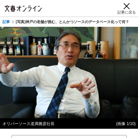
記事に戻る
記事
[写真]神戸の老舗が挑む、とんかつソースのデータベース化って何？
オリバーソース道満雅彦社長
(画像 1/10)