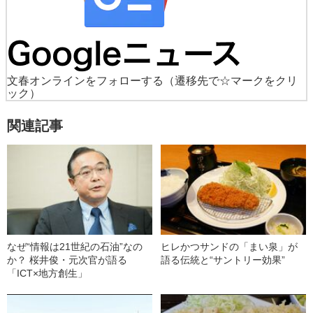
文春オンラインをフォローする
（遷移先で☆マークをクリ
ック）
関連記事
なぜ“情報は21世紀の石油”なの
ヒレかつサンドの「まい泉」が
か？ 桜井俊・元次官が語る
語る伝統と“サントリー効果”
「ICT×地方創生」