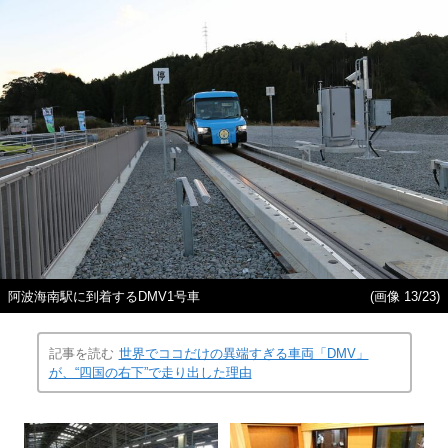
阿波海南駅に到着するDMV1号車
(画像 13/23)
記事を読む
世界でココだけの異端すぎる車両「DMV」
が、“四国の右下”で走り出した理由