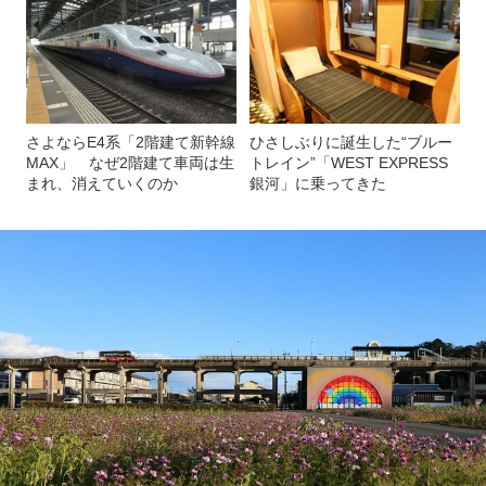
さよならE4系「2階建て新幹線
ひさしぶりに誕生した“ブルー
MAX」 なぜ2階建て車両は生
トレイン”「WEST EXPRESS
まれ、消えていくのか
銀河」に乗ってきた