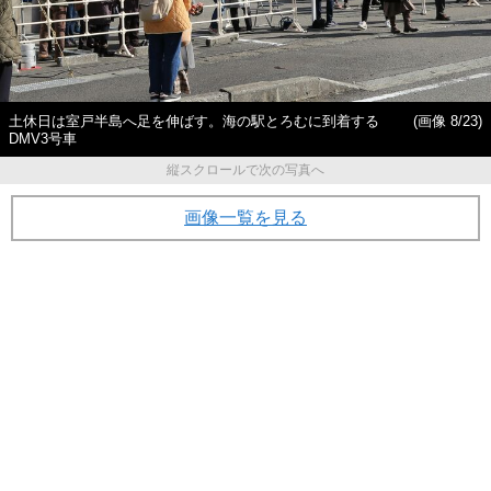
土休日は室戸半島へ足を伸ばす。海の駅とろむに到着する
(画像 8/23)
DMV3号車
縦スクロールで次の写真へ
画像一覧を見る