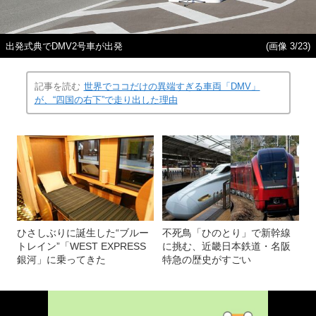
出発式典でDMV2号車が出発
(画像 3/23)
記事を読む
世界でココだけの異端すぎる車両「DMV」
が、“四国の右下”で走り出した理由
ひさしぶりに誕生した“ブルー
不死鳥「ひのとり」で新幹線
トレイン”「WEST EXPRESS
に挑む、近畿日本鉄道・名阪
銀河」に乗ってきた
特急の歴史がすごい