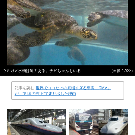
ウミガメ水槽は迫力ある。チビちゃんもいる
(画像 17/23)
記事を読む
世界でココだけの異端すぎる車両「DMV」
が、“四国の右下”で走り出した理由