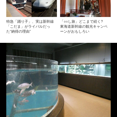
特急「踊り子」、実は新幹線
「○○し旅」どこまで続く?
「こだま」がライバルだっ
東海道新幹線の観光キャンペ
た“納得の理由”
ーンがおもしろい