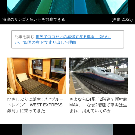
海底のサンゴと魚たちを観察できる
(画像 21/23)
記事を読む
世界でココだけの異端すぎる車両「DMV」
が、“四国の右下”で走り出した理由
ひさしぶりに誕生した“ブルー
さよならE4系「2階建て新幹線
トレイン”「WEST EXPRESS
MAX」 なぜ2階建て車両は生
銀河」に乗ってきた
まれ、消えていくのか