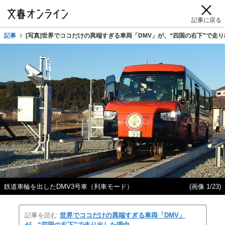
記事に戻る
記事
[写真]世界でココだけの異端すぎる車両「DMV」が、“四国の右下”で走
鉄道車輪を出したDMV3号車（列車モード）
(画像 1/23)
記事を読む
世界でココだけの異端すぎる車両「DMV」
が、“四国の右下”で走り出した理由