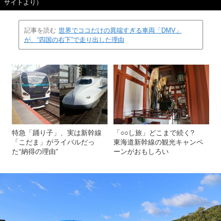
サイトより）
記事を読む
世界でココだけの異端すぎる車両「DMV」
が、“四国の右下”で走り出した理由
特急「踊り子」、実は新幹線
「○○し旅」どこまで続く?
「こだま」がライバルだっ
東海道新幹線の観光キャンペ
た“納得の理由”
ーンがおもしろい