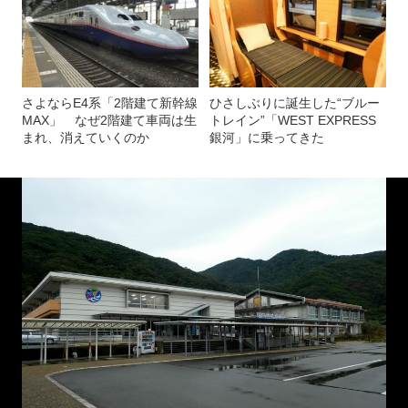
さよならE4系「2階建て新幹線
ひさしぶりに誕生した“ブルー
MAX」 なぜ2階建て車両は生
トレイン”「WEST EXPRESS
まれ、消えていくのか
銀河」に乗ってきた