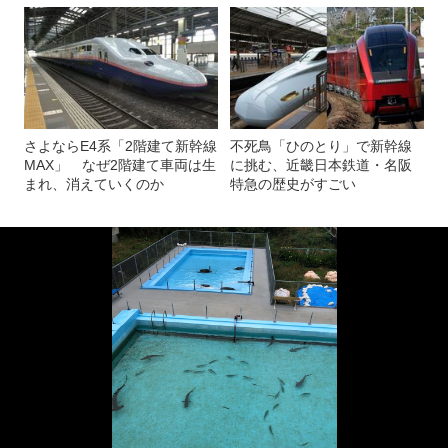
さよならE4系「2階建て新幹線
不死鳥「ひのとり」で新幹線
MAX」 なぜ2階建て車両は生
に挑む、近畿日本鉄道・名阪
まれ、消えていくのか
特急の歴史がすごい