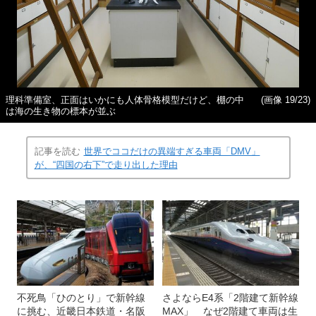
理科準備室、正面はいかにも人体骨格模型だけど、棚の中
(画像 19/23)
は海の生き物の標本が並ぶ
記事を読む
世界でココだけの異端すぎる車両「DMV」
が、“四国の右下”で走り出した理由
不死鳥「ひのとり」で新幹線
さよならE4系「2階建て新幹線
に挑む、近畿日本鉄道・名阪
MAX」 なぜ2階建て車両は生