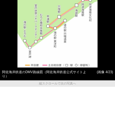
阿佐海岸鉄道のDMV路線図（阿佐海岸鉄道公式サイトよ
(画像 4/23)
り）
縦スクロールで次の写真へ