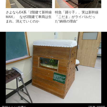
さよならE4系「2階建て新幹線
特急「踊り子」、実は新幹線
MAX」 なぜ2階建て車両は生
「こだま」がライバルだっ
まれ、消えていくのか
た“納得の理由”