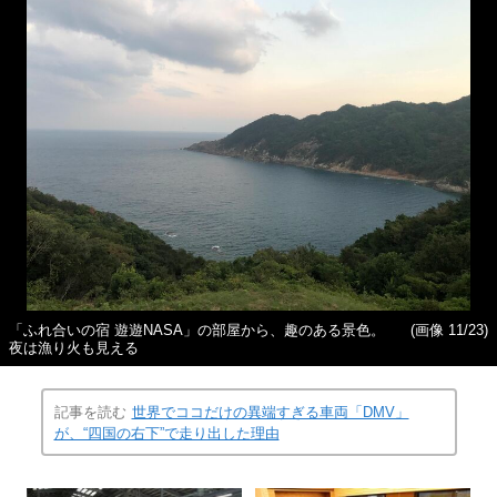
「ふれ合いの宿 遊遊NASA」の部屋から、趣のある景色。
(画像 11/23)
夜は漁り火も見える
記事を読む
世界でココだけの異端すぎる車両「DMV」
が、“四国の右下”で走り出した理由