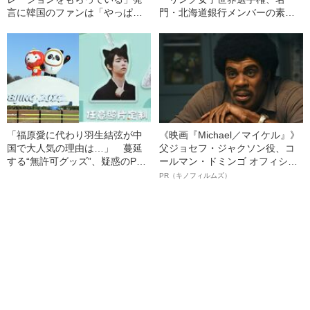
言に韓国のファンは「やっぱ
門・北海道銀行メンバーの素顔
り！」…韓国での“羽生人気”のリ
とは
アル
「福原愛に代わり羽生結弦が中
《映画『Michael／マイケル』》
国で大人気の理由は…」 蔓延
父ジョセフ・ジャクソン役、コ
する“無許可グッズ”、疑惑のPCR
ールマン・ドミンゴ オフィシャ
検査、地元民の冷淡…北京五輪
ルインタビュー“観客を魅了した
PR（キノフィルムズ）
の“ホントの話”
名優、複雑な父親像への想いを
語る”《日本興収70億円突破》