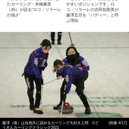
たカーリング・本橋麻里
やすいポジションです」ロ
（35）が語る“ロコ・ソラーレ
コ・ソラーレの吉田知那美が
の強さ”
藤澤五月を「バディー」と呼
ぶ理由
藤澤（後）は自他共に認めるカーリング大好き人間 ©ど
(画像 4/17)
うぎんカーリングクラシック2021