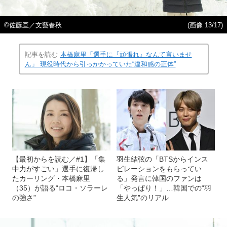
©佐藤亘／文藝春秋
(画像 13/17)
記事を読む
本橋麻里「選手に『頑張れ』なんて言いませ
ん」 現役時代から引っかかっていた“違和感の正体”
【最初からを読む／#1】「集
羽生結弦の「BTSからインス
中力がすごい」選手に復帰し
ピレーションをもらってい
たカーリング・本橋麻里
る」発言に韓国のファンは
（35）が語る“ロコ・ソラーレ
「やっぱり！」…韓国での“羽
の強さ”
生人気”のリアル