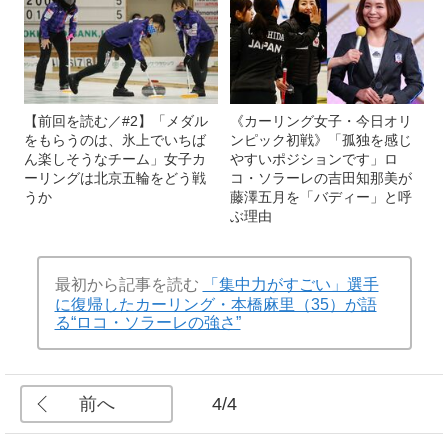
【前回を読む／#2】「メダル
《カーリング女子・今日オリ
をもらうのは、氷上でいちば
ンピック初戦》「孤独を感じ
ん楽しそうなチーム」女子カ
やすいポジションです」ロ
ーリングは北京五輪をどう戦
コ・ソラーレの吉田知那美が
うか
藤澤五月を「バディー」と呼
ぶ理由
最初から記事を読む
「集中力がすごい」選手
に復帰したカーリング・本橋麻里（35）が語
る“ロコ・ソラーレの強さ”
前へ
4/4