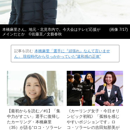
本橋麻里さん。地元・北見市内で。今大会はテレビ応援が
(画像 7/17)
メインだとか ©️佐藤亘／文藝春秋
記事を読む
本橋麻里「選手に『頑張れ』なんて言いませ
ん」 現役時代から引っかかっていた“違和感の正体”
【最初からを読む／#1】「集
《カーリング女子・今日オリ
中力がすごい」選手に復帰し
ンピック初戦》「孤独を感じ
たカーリング・本橋麻里
やすいポジションです」ロ
（35）が語る“ロコ・ソラーレ
コ・ソラーレの吉田知那美が