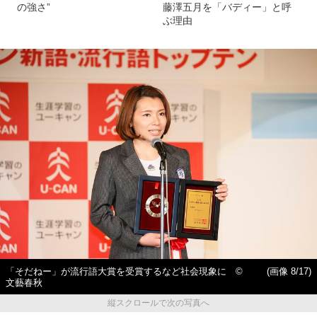
の強さ”
藤澤五月を「バディー」と呼
ぶ理由
「そだねー」が流行語大賞を受賞するなど社会現象に ©️
(画像 8/17)
文藝春秋
縦スクロールで次の写真へ