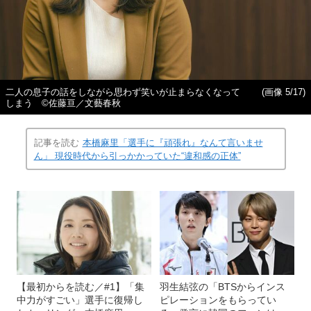
二人の息子の話をしながら思わず笑いが止まらなくなって
(画像 5/17)
しまう ©佐藤亘／文藝春秋
記事を読む
本橋麻里「選手に『頑張れ』なんて言いませ
ん」 現役時代から引っかかっていた“違和感の正体”
【最初からを読む／#1】「集
羽生結弦の「BTSからインス
中力がすごい」選手に復帰し
ピレーションをもらってい