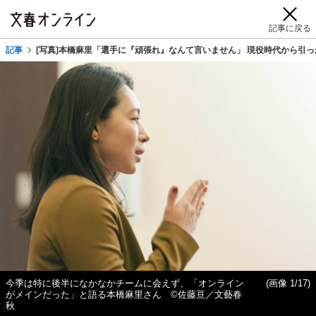
記事に戻る
記事
[写真]本橋麻里「選手に『頑張れ』なんて言いません」 現役時代から引っ
今季は特に後半になかなかチームに会えず、「オンライン
(画像 1/17)
がメインだった」と語る本橋麻里さん ©佐藤亘／文藝春
秋