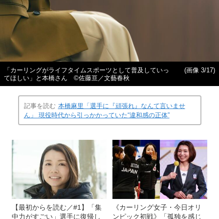
「カーリングがライフタイムスポーツとして普及していっ
(画像 3/17)
てほしい」と本橋さん ©佐藤亘／文藝春秋
記事を読む
本橋麻里「選手に『頑張れ』なんて言いませ
ん」 現役時代から引っかかっていた“違和感の正体”
【最初からを読む／#1】「集
《カーリング女子・今日オリ
中力がすごい」選手に復帰し
ンピック初戦》「孤独を感じ