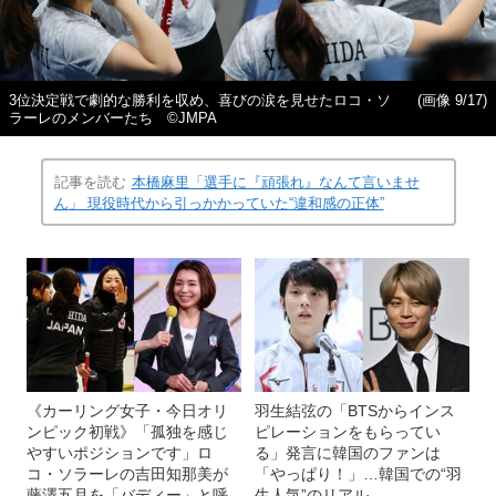
3位決定戦で劇的な勝利を収め、喜びの涙を見せたロコ・ソ
(画像 9/17)
ラーレのメンバーたち ©️JMPA
記事を読む
本橋麻里「選手に『頑張れ』なんて言いませ
ん」 現役時代から引っかかっていた“違和感の正体”
《カーリング女子・今日オリ
羽生結弦の「BTSからインス
ンピック初戦》「孤独を感じ
ピレーションをもらってい
やすいポジションです」ロ
る」発言に韓国のファンは
コ・ソラーレの吉田知那美が
「やっぱり！」…韓国での“羽
藤澤五月を「バディー」と呼
生人気”のリアル