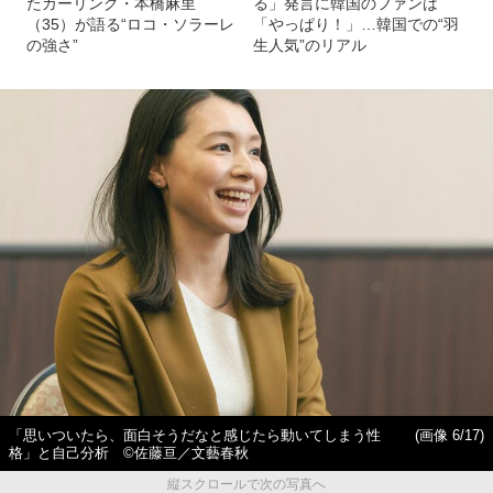
たカーリング・本橋麻里
る」発言に韓国のファンは
（35）が語る“ロコ・ソラーレ
「やっぱり！」…韓国での“羽
の強さ”
生人気”のリアル
「思いついたら、面白そうだなと感じたら動いてしまう性
(画像 6/17)
格」と自己分析 ©佐藤亘／文藝春秋
縦スクロールで次の写真へ