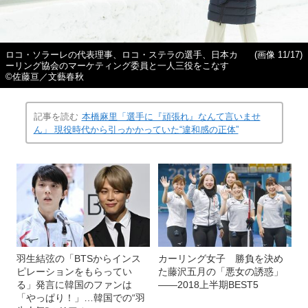
ロコ・ソラーレの代表理事、ロコ・ステラの選手、日本カ
(画像 11/17)
ーリング協会のマーケティング委員と一人三役をこなす
©️佐藤亘／文藝春秋
記事を読む
本橋麻里「選手に『頑張れ』なんて言いませ
ん」 現役時代から引っかかっていた“違和感の正体”
羽生結弦の「BTSからインス
カーリング女子 勝負を決め
ピレーションをもらってい
た藤沢五月の「悪女の誘惑」
る」発言に韓国のファンは
――2018上半期BEST5
「やっぱり！」…韓国での“羽