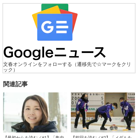
文春オンラインをフォローする
（遷移先で☆マークをクリ
ック）
関連記事
【最初からを読む／#1】「集中
【前回を読む／#2】「メダルを