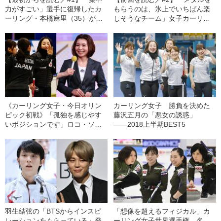
力がすごい」選手に復帰したカ
もらうのは、氷上でいちばん楽
ーリング・本橋麻里（35）が語
しそうなチーム」女子カーリン
る“ロコ・ソラーレの強さ”
グは北京五輪をどう戦うか
《カーリング女子・今日オリン
カーリング女子 勝負を決めた
ピック初戦》「孤独を感じやす
藤沢五月の「悪女の誘惑」
いポジションです」ロコ・ソラ
――2018上半期BEST5
ーレの吉田知那美が藤澤五月を
「バディー」と呼ぶ理由
羽生結弦の「BTSからインスピ
「想像を超えるフィジカル」カ
レーションをもらっている」発
ーリング女子世界選手権、名