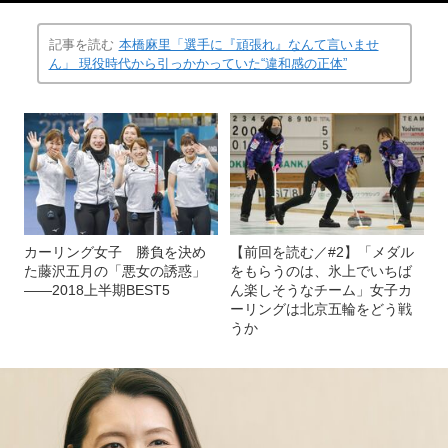
記事を読む
本橋麻里「選手に『頑張れ』なんて言いませ
ん」 現役時代から引っかかっていた“違和感の正体”
カーリング女子 勝負を決め
【前回を読む／#2】「メダル
た藤沢五月の「悪女の誘惑」
をもらうのは、氷上でいちば
――2018上半期BEST5
ん楽しそうなチーム」女子カ
ーリングは北京五輪をどう戦
うか