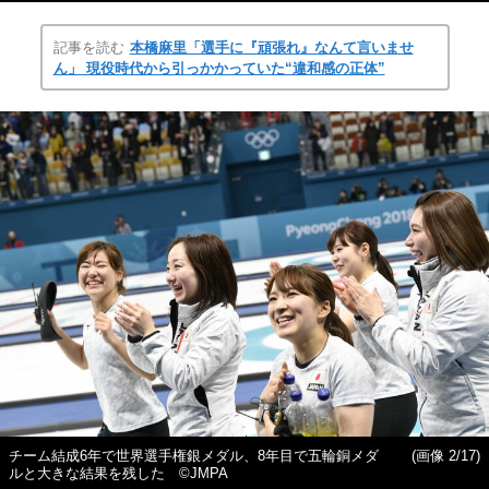
記事を読む
本橋麻里「選手に『頑張れ』なんて言いませ
ん」 現役時代から引っかかっていた“違和感の正体”
チーム結成6年で世界選手権銀メダル、8年目で五輪銅メダ
(画像 2/17)
ルと大きな結果を残した ©JMPA