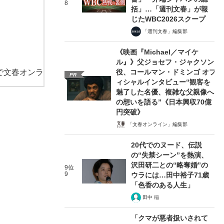
8
括」…「週刊文春」が報
じたWBC2026スクープ
「週刊文春」編集部
《映画『Michael／マイケ
ル』》父ジョセフ・ジャクソン
で文春オンラ
役、コールマン・ドミンゴ オフ
PR
ィシャルインタビュー“観客を
魅了した名優、複雑な父親像へ
の想いを語る”《日本興収70億
円突破》
「文春オンライン」編集部
20代でのヌード、伝説
の“失禁シーン”を熱演、
沢田研二との“略奪婚”の
9位
9
ウラには…田中裕子71歳
「色香のある人生」
田中 稲
「クマが悪者扱いされて