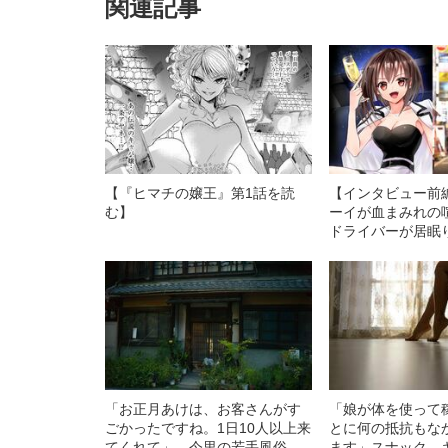
関連記事
【『ヒマチの嬢王』第1話を読
【インタビュー前
む】
ーイが血まみれの喧
ドライバーが居眠
死にかける…” 
まり」のキャバ嬢
取”で遭遇したト
「お正月あけは、お客さんがす
「娘が体を使って
ごかったですね。1日10人以上来
とに何の抵抗もな
てくれて」 今里の若手風俗
ます」スナック、