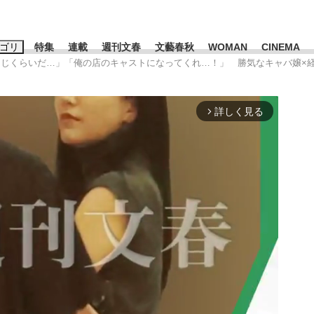
ゴリ
特集
連載
週刊文春
文藝春秋
WOMAN
CINEMA
と同じくらいだ…」「俺の店のキャストになってくれ…！」 勝気なキャバ嬢×
キーワード入力
ス
エンタメ
ライフ
ビジネス
詳しく見る
arrow_forward_ios
ーワードタグ一覧
山凌輝
#高市早苗
#後藤真希
#森岡毅
#城彰二
#内田有紀
観る将棋、読
#亀和田武
て明かした日本代表監督に...
「最悪の空気のまま解散」W