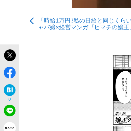
「時給1万円⁉私の日給と同じくら
ャバ嬢×経営マンガ『ヒマチの嬢王
「敗因分析は一切聞かれなかった」侍ジャパン選
キングの誕生を、目撃せよ。
the Style
0
「目標達成できなかったからと言って…」サッ