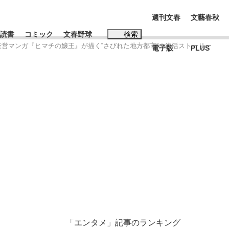
週刊文春
文藝春秋
読書
コミック
文春野球
検索
経営マンガ『ヒマチの嬢王』が描く‟さびれた地方都市”の復活ストーリー
電子版
PLUS
インタビュー
読書
#松田聖子
む将棋
BC日本代表“敗戦”の真実 選手が明かす...
「エンタメ」記事のランキング