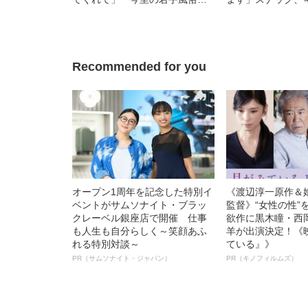
嬢・レイが語った“新地のリア
風俗、AV女優…
ル”《大阪の色街の現在》
きた女性が“引退”
得の理由”
Recommended for you
オープン1周年を記念した特別イ
《渡辺淳一原作＆
ベントがサムソナイト・ブラッ
監督》“女性の性”
クレーベル銀座店で開催 仕事
欲作に黒木瞳・西
も人生も自分らしく～笑顔あふ
羊が出演決定！《
れる特別対談～
ている』》
PR（サムソナイト・ジャパン）
PR（キノフィルムズ）