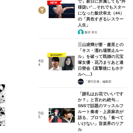
で」新日に所属しても“外
NEW
様扱い”…それでもスター
になった飯伏幸太（44）
の「異色すぎるレスラー
人生」
飯伏 幸太
2/27
三山凌輝が妻・趣里との
「キス・濡れ場禁止ルー
SCOOP!
ル」を破って既婚の元宝
4位
塚女優・花乃まりあと連
4
日密会《直撃後にもホテ
ルへ…》
「週刊文春」編集部
「謝礼はお花でいいです
か？」と言われ絶句…
SNSで話題のマッスルフ
ルート奏者・上原麻衣が
5位
5
語る、プロでも「食べて
いけない」音楽界のリア
ル