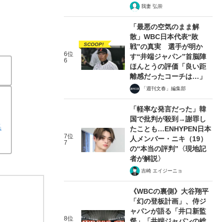
我妻 弘崇
「最悪の空気のまま解
散」WBC日本代表“敗
SCOOP!
戦”の真実 選手が明か
6位
す“井端ジャパン”首脳陣
6
ほんとうの評価「良い距
離感だったコーチは…」
「週刊文春」編集部
「軽率な発言だった」韓
国で批判が殺到→謝罪し
集
たことも…ENHYPEN日本
7位
人メンバー・ニキ（19）
7
の“本当の評判”〈現地記
者が解説〉
吉崎 エイジーニョ
《WBCの裏側》大谷翔平
「幻の登板計画」、侍ジ
ャパンが語る「井口新監
8位
督」「井端ジャパンの総