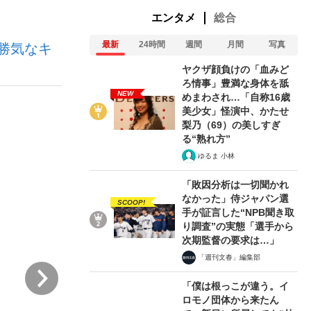
エンタメ
総合
最新
24時間
週間
月間
写真
勝気なキ
ない資産運用のすべて
ヤクザ顔負けの「血みど
ろ情事」豊満な身体を舐
NEW
めまわされ…「自称16歳
美少女」怪演中、かたせ
が悲しい」『北の国から』倉本聰氏（91...
梨乃（69）の美しすぎ
る“熟れ方”
ゆるま 小林
「敗因分析は一切聞かれ
なかった」侍ジャパン選
SCOOP!
手が証言した“NPB聞き取
り調査”の実態「選手から
次期監督の要求は…」
「週刊文春」編集部
次
「僕は根っこが違う。イ
ロモノ団体から来たん