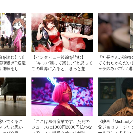
編を読む】“ボ
【インタビュー後編を読む】
「社長さんが追徴金
嘩騒ぎ”“送迎
「“キャバ嬢って楽しい”と思って
てくれたからだい
り運転をして
この世界に入ると、きっと想像
ャラ飲みバブル“港
「自営業者の集
とは違う」 元キャバ嬢のマン
のメス 本人たち
が“東京と鳥
ガ家が明かす“一流のキャバ嬢”の
と…《何も考えず1
ラブルのリアル
条件
富豪も》
稼いでくるこ
「ここは風俗産業です。ただの
《映画『Michae
かったと思い
ジュースに1000円2000円払わな
父ジョセフ・ジャ
キャバクラ、
いでしょ」現役女子大生が語
ールマン・ドミン