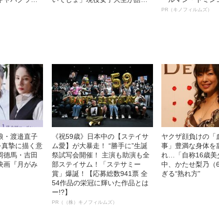
性産業で生きて
る、高校生も働ける“コンカフ
ルインタビュー“
PR（キノフィルムズ）
を決意した“納
ェ”のリアル
名優、複雑な父親
語る”《日本興収7
娘・渡邉直子
《祝59歳》日本中の【ステイサ
ヤクザ顔負けの「
を真摯に描く意
ム愛】が大暴走！ “勝手に”生誕
事」豊満な身体を
岡德馬・吉田
祭試写会開催！ 主演も助演も全
れ…「自称16歳
映画『月がみ
部ステイサム！「ステサミー
中、かたせ梨乃（
賞」爆誕！【応募総数941票 全
ぎる“熟れ方”
54作品の栄冠に輝いた作品とは
ー!?】
PR（（株）キノフィルムズ）