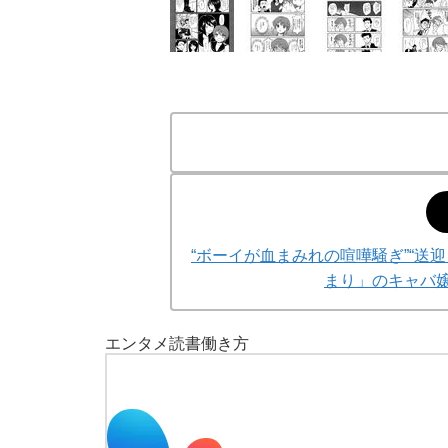
“ボーイが血まみれの喧嘩騒ぎ”“送
まり」のキャバ嬢
エンタメ
読書
働き方