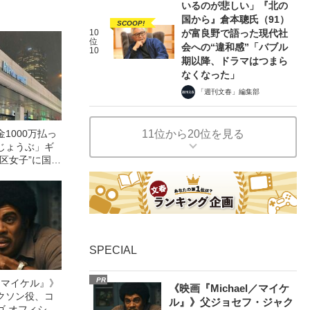
いるのが悲しい」『北の
国から』倉本聰氏（91）
SCOOP!
10
が富良野で語った現代社
位
会への“違和感”「バブル
10
期以降、ドラマはつまら
なくなった」
「週刊文春」編集部
1000万払っ
11位から20位を見る
じょうぶ」ギ
区女子”に国税
に直撃する
00万円くれる
SPECIAL
PR
l／マイケル』》
《映画『Michael／マイケ
クソン役、コ
ル』》父ジョセフ・ジャク
ゴ オフィシャ