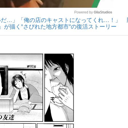
Powered by 
GliaStudios
いだ…」「俺の店のキャストになってくれ…！」 
いまさら聞け
』が描く‟さびれた地方都市”の復活ストーリー
Mute
手が証言した“NPB聞...
「クマが悪者扱いされているの
もっと見る
カー日本代表・森保一監督...