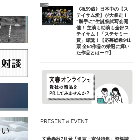
PR
《祝59歳》日本中の【ス
テイサム愛】が大暴走！
“勝手に”生誕祭試写会開
催！ 主演も助演も全部ス
テイサム！「ステサミー
賞」爆誕！【応募総数941
票 全54作品の栄冠に輝い
た作品とはー!?】
PRESENT & EVENT
文藝春秋7月号「遺言・寄付特集」資料請