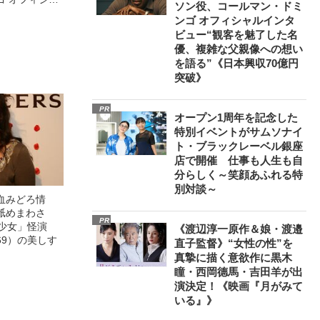
ソン役、コールマン・ドミ
観客を魅了した
ンゴ オフィシャルインタ
像への想いを
ビュー“観客を魅了した名
0億円突破》
優、複雑な父親像への想い
を語る”《日本興収70億円
突破》
PR
オープン1周年を記念した
特別イベントがサムソナイ
ト・ブラックレーベル銀座
店で開催 仕事も人生も自
分らしく～笑顔あふれる特
別対談～
血みどろ情
舐めまわさ
PR
美少女」怪演
《渡辺淳一原作＆娘・渡邉
69）の美しす
直子監督》“女性の性”を
真摯に描く意欲作に黒木
瞳・西岡德馬・吉田羊が出
演決定！《映画『月がみて
いる』》