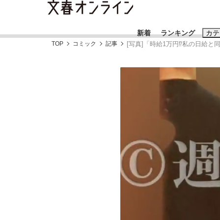
新着
ランキング
カテ
TOP
コミック
記事
[写真]「時給1万円⁉私の日給
スクープ
ニュー
おすすめのキ
#藤田晋
#三
#玉木雄一郎
「90%は失敗する。でも…」本田圭佑が初め
終戦から81年