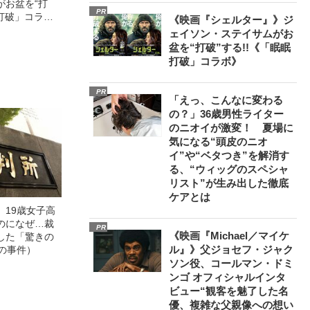
がお盆を“打
PR
眠打破」コラ
《映画『シェルター』》ジ
ェイソン・ステイサムがお
盆を“打破”する!!《「眠眠
打破」コラボ》
PR
「えっ、こんなに変わる
の？」36歳男性ライター
のニオイが激変！ 夏場に
気になる“頭皮のニオ
イ”や“ベタつき”を解消す
る、“ウィッグのスペシャ
リスト”が生み出した徹底
ケアとは
」19歳女子高
のになぜ…裁
PR
《映画『Michael／マイケ
した「驚きの
ル』》父ジョセフ・ジャク
の事件）
ソン役、コールマン・ドミ
ンゴ オフィシャルインタ
ビュー“観客を魅了した名
優、複雑な父親像への想い