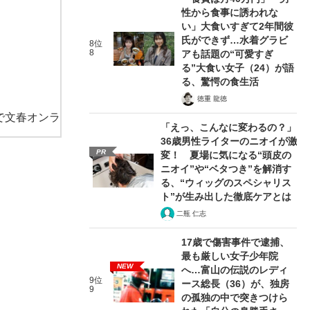
性から食事に誘われな
い」大食いすぎて2年間彼
氏ができず…水着グラビ
8位
8
アも話題の“可愛すぎ
る”大食い女子（24）が語
る、驚愕の食生活
徳重 龍徳
で文春オンラ
「えっ、こんなに変わるの？」
36歳男性ライターのニオイが激
PR
変！ 夏場に気になる“頭皮の
ニオイ”や“ベタつき”を解消す
る、“ウィッグのスペシャリス
ト”が生み出した徹底ケアとは
二瓶 仁志
17歳で傷害事件で逮捕、
最も厳しい女子少年院
NEW
へ…富山の伝説のレディ
9位
ース総長（36）が、独房
9
の孤独の中で突きつけら