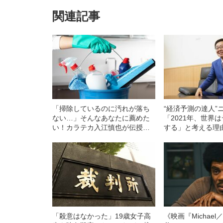
関連記事
「掃除しているのに汚れが落ち
“経済予測の達人”
ない…」そんなあなたに薦めた
「2021年、世界
い！カラテカ入江慎也が伝授す
する」と考える理
る 目からウロコの簡単“家そう
じ”術《洗剤選び・便利グッズ・
正しいやり方》
「殺意はなかった」19歳女子高
《映画『Michae