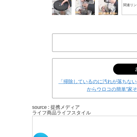
関連リン
「掃除しているのに汚れが落ちない
からウロコの簡単“家
source : 提携メディア
ライフ
商品
ライフスタイル