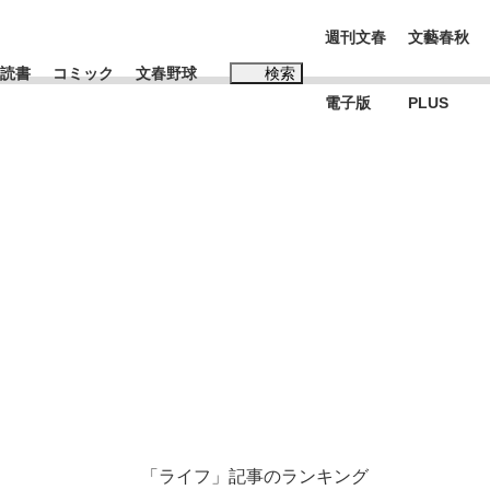
週刊文春
文藝春秋
読書
コミック
文春野球
検索
電子版
PLUS
インタビュー
読書
#松田聖子
む将棋
BC日本代表“敗戦”の真実 選手が明かす...
「ライフ」記事のランキング