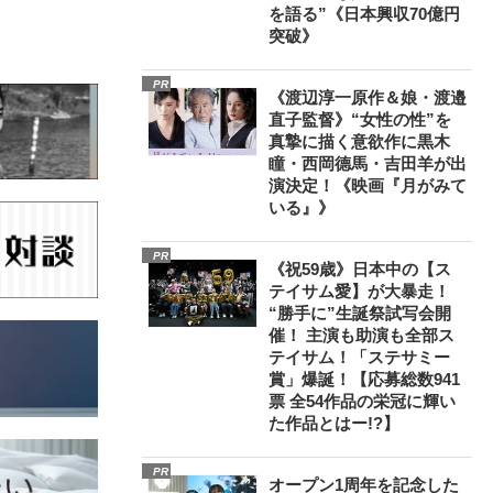
を語る”《日本興収70億円
突破》
PR
《渡辺淳一原作＆娘・渡邉
直子監督》“女性の性”を
真摯に描く意欲作に黒木
瞳・西岡德馬・吉田羊が出
演決定！《映画『月がみて
いる』》
PR
《祝59歳》日本中の【ス
テイサム愛】が大暴走！
“勝手に”生誕祭試写会開
催！ 主演も助演も全部ス
テイサム！「ステサミー
賞」爆誕！【応募総数941
票 全54作品の栄冠に輝い
た作品とはー!?】
PR
オープン1周年を記念した