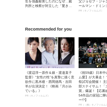
生を強姦殺害したのになぜ…裁
父ジョセフ・ジャ
判所と検察が対立した「驚きの
ールマン・ドミン
判決」（昭和42年の事件）
ルインタビュー“
PR（キノフィルムズ）
名優、複雑な父親
語る”《日本興収7
Recommended for you
《渡辺淳一原作＆娘・渡邉直子
《祝59歳》日本
監督》“女性の性”を真摯に描く意
ム愛】が大暴走！ 
欲作に黒木瞳・西岡德馬・吉田
祭試写会開催！ 
羊が出演決定！《映画『月がみ
部ステイサム！「
ている』》
賞」爆誕！【応募総
54作品の栄冠に
PR（キノフィルムズ）
ー!?】
PR（（株）キノフィルム