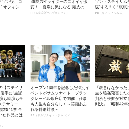
クソン役、コ
36歳男性ライターのニオイが激
ソン・ステイサム
ゴ オフィシャ
変！ 夏場に気になる“頭皮のニ
破”する!!《「眠
観客を魅了した
オイ”や“ベタつき”を解消す
ボ》
PR（株式会社スヴェンソン）
PR（キノフィルムズ）
像への想いを
る、“ウィッグのスペシャリス
0億円突破》
ト”が生み出した徹底ケアとは
中の【ステイサ
オープン1周年を記念した特別イ
「殺意はなかった
“勝手に”生誕
ベントがサムソナイト・ブラッ
生を強姦殺害した
主演も助演も全
クレーベル銀座店で開催 仕事
判所と検察が対立
ステサミー
も人生も自分らしく～笑顔あふ
判決」（昭和42年
数941票 全
れる特別対談～
輝いた作品とは
PR（サムソナイト・ジャパン）
ズ）