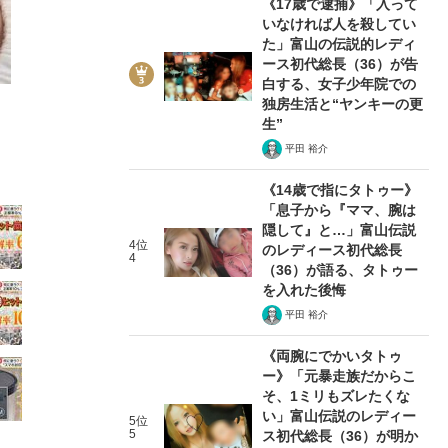
《17歳で逮捕》「入って
いなければ人を殺してい
た」富山の伝説的レディ
ース初代総長（36）が告
白する、女子少年院での
独房生活と“ヤンキーの更
10/34
生”
平田 裕介
《14歳で指にタトゥー》
「息子から『ママ、腕は
隠して』と…」富山伝説
4位
のレディース初代総長
4
（36）が語る、タトゥー
を入れた後悔
平田 裕介
《両腕にでかいタトゥ
ー》「元暴走族だからこ
そ、1ミリもズレたくな
い」富山伝説のレディー
5位
5
ス初代総長（36）が明か