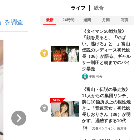
ライフ
総合
最新
24時間
週間
月間
写真
」を調査
ない資産運用のすべて
《タイマン50戦無敗》
「顔を見ると、『やば
い。逃げろ』と…」富山
伝説のレディース初代総
が悲しい」『北の国から』倉本聰氏（91...
長（36）が語る、ギャル
サー制圧と朝までのバイ
ク暴走
平田 裕介
《富山・伝説の暴走族》
11人からの集団リンチ、
NEW
腕に10箇所以上の根性焼
き…「音速天女」初代総
次
長しおりさん（36）が明
かす、過酷すぎる10代
「文春オンライン」編集部