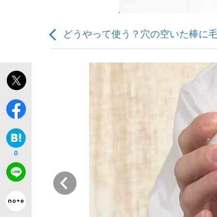
どうやって使う？穴の空いた棒に
「敗因分析は一切聞かれなかった」侍ジャパン選
キングの誕生を、目撃せよ。
0
the Style
前
「目標達成できなかったからと言って…」サッ