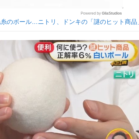
Powered by 
GliaStudios
毛糸のボール…ニトリ、ドンキの「謎のヒット商品
いまさら聞け
Mute
手が証言した“NPB聞...
「クマが悪者扱いされているの
もっと見る
カー日本代表・森保一監督...