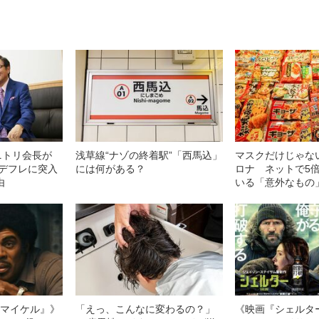
ニトリ会長が
浅草線“ナゾの終着駅”「西馬込」
マスクだけじゃな
はデフレに突入
には何がある？
ロナ ネットで5倍
由
いる「意外なもの
l／マイケル』》
「えっ、こんなに変わるの？」
《映画『シェルタ