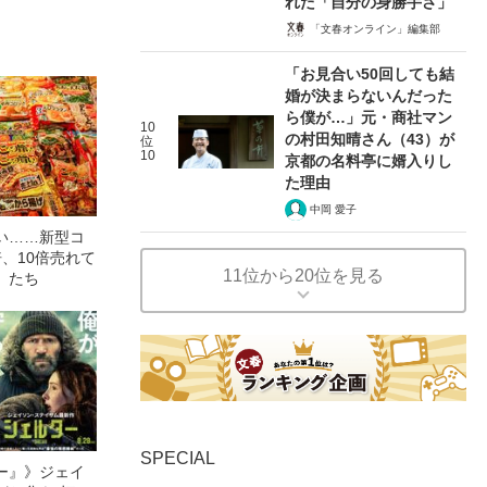
れた「自分の身勝手さ」
「文春オンライン」編集部
「お見合い50回しても結
婚が決まらないんだった
ら僕が…」元・商社マン
10
の村田知晴さん（43）が
位
10
京都の名料亭に婿入りし
た理由
中岡 愛子
い……新型コ
、10倍売れて
11位から20位を見る
」たち
SPECIAL
ー』》ジェイ