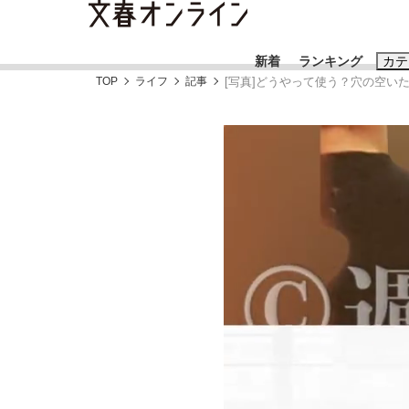
新着
ランキング
カテ
TOP
ライフ
記事
[写真]どうやって使う？穴の空い
スクープ
ニュー
おすすめのキ
#藤田晋
#三
#玉木雄一郎
「90%は失敗する。でも…」本田圭佑が初め
終戦から81年