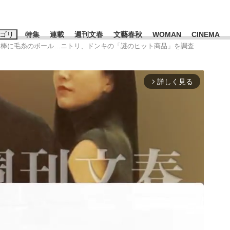
ゴリ
特集
連載
週刊文春
文藝春秋
WOMAN
CINEMA
た棒に毛糸のボール…ニトリ、ドンキの「謎のヒット商品」を調査
キーワード入力
ス
エンタメ
ライフ
ビジネス
詳しく見る
arrow_forward_ios
ーワードタグ一覧
山凌輝
#高市早苗
#後藤真希
#森岡毅
#城彰二
#内田有紀
観る将棋、読
#亀和田武
て明かした日本代表監督に...
「最悪の空気のまま解散」W