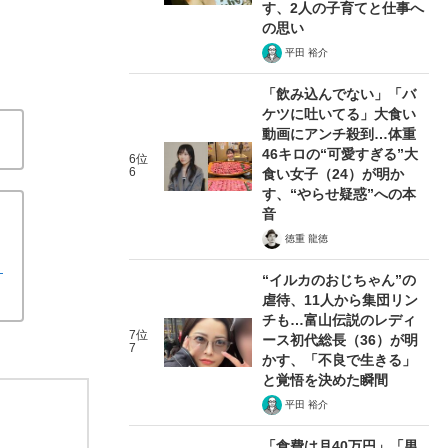
す、2人の子育てと仕事へ
の思い
平田 裕介
「飲み込んでない」「バ
ケツに吐いてる」大食い
動画にアンチ殺到…体重
46キロの“可愛すぎる”大
6位
6
食い女子（24）が明か
す、“やらせ疑惑”への本
音
徳重 龍徳
目
“イルカのおじちゃん”の
虐待、11人から集団リン
チも…富山伝説のレディ
7位
ース初代総長（36）が明
7
かす、「不良で生きる」
と覚悟を決めた瞬間
平田 裕介
「食費は月40万円」「男