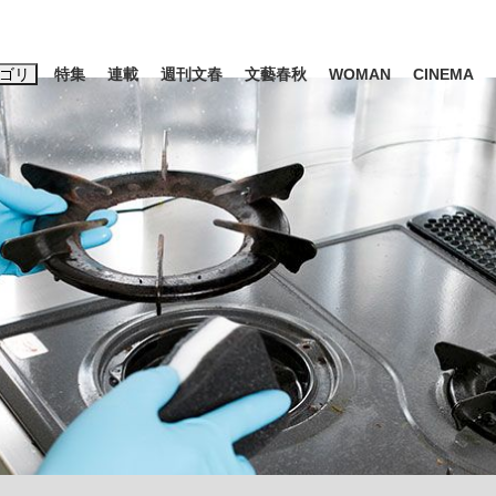
ゴリ
特集
連載
週刊文春
文藝春秋
WOMAN
CINEMA
キーワード入力
ス
エンタメ
ライフ
ビジネス
ーワードタグ一覧
藤田晋
#三山凌輝
#後藤真希
#森岡毅
#城彰二
#内田有紀
#亀和田武
」は消費税不正還付の道...
皇室典範改正は「だまし討ち」
日本生まれの