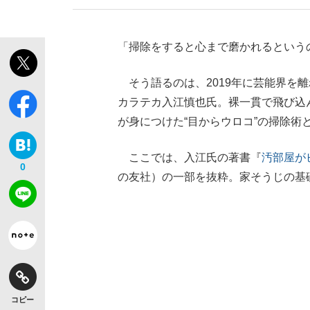
「掃除をすると心まで磨かれるという
そう語るのは、2019年に芸能界を
カラテカ入江慎也氏。裸一貫で飛び込
が身につけた“目からウロコ”の掃除術
ここでは、入江氏の著書『
汚部屋が
0
の友社）の一部を抜粋。家そうじの基
【独自】昭和の大女優・小川真由美（享年86）
コピー