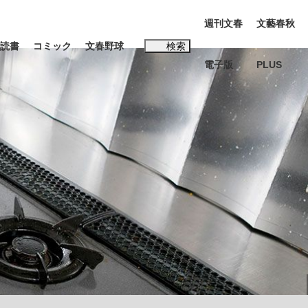
週刊文春
文藝春秋
読書
コミック
文春野球
検索
電子版
PLUS
インタビュー
読書
#松田聖子
…五摂家筆頭・近衛家の血を引く元首相・...
K-POPアイドルたち