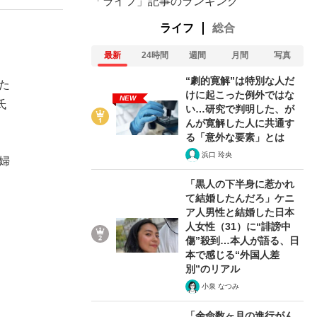
「ライフ」記事のランキング
ライフ
総合
最新
24時間
週間
月間
写真
“劇的寛解”は特別な人だ
た
けに起こった例外ではな
NEW
氏
い…研究で判明した、が
んが寛解した人に共通す
る「意外な要素」とは
浜口 玲央
婦
「黒人の下半身に惹かれ
て結婚したんだろ」ケニ
ア人男性と結婚した日本
人女性（31）に“誹謗中
傷”殺到…本人が語る、日
本で感じる“外国人差
別”のリアル
小泉 なつみ
「余命数ヶ月の進行がん