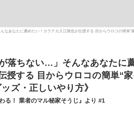
観る将棋、読
んなあなたに薦めたい！カラテカ入江慎也が伝授する 目からウロコの簡単“
大罪』弁護士が明かすトク...
「キオクシアの投資の桁は一つ
が落ちない…」そんなあなたに
伝授する 目からウロコの簡単“家
グッズ・正しいやり方》
る！ 業者のマル秘家そうじ』より #1