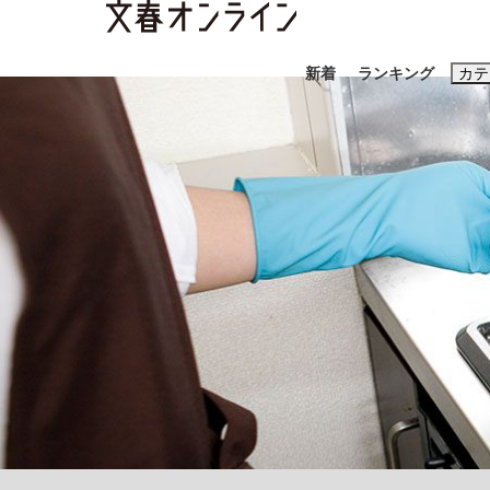
新着
ランキング
カテ
スクープ
ニュー
おすすめのキ
#高市早苗
#
#玉木雄一郎
大阪税関が見つけた中国向け「ニセiPhone
終戦から81年