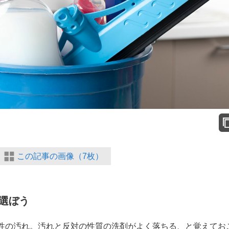
この記事の画像（7枚）
選ぼう
性の汚れ。汚れと反対の性質の洗剤がよく落ちる、と覚えてお