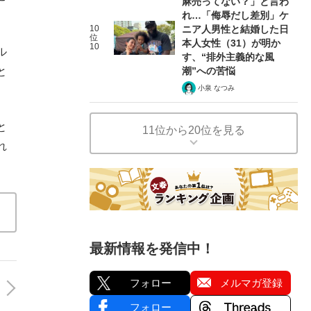
麻売ってない？」と言わ
れ…「侮辱だし差別」ケ
10
ニア人男性と結婚した日
位
本人女性（31）が明か
10
ル
す、“排外主義的な風
潮”への苦悩
と
小泉 なつみ
と
11位から20位を見る
れ
最新情報を発信中！
フォロー
メルマガ登録
フォロー