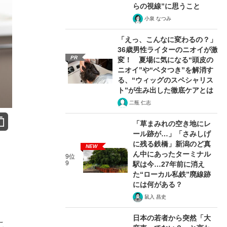
らの視線”に思うこと
小泉 なつみ
「えっ、こんなに変わるの？」
36歳男性ライターのニオイが激
PR
変！ 夏場に気になる“頭皮の
ニオイ”や“ベタつき”を解消す
る、“ウィッグのスペシャリス
ト”が生み出した徹底ケアとは
二瓶 仁志
「草まみれの空き地にレ
ール跡が…」「さみしげ
に残る鉄橋」新潟のど真
NEW
ん中にあったターミナル
9位
9
駅は今…27年前に消え
た“ローカル私鉄”廃線跡
には何がある？
鼠入 昌史
日本の若者から突然「大
こ