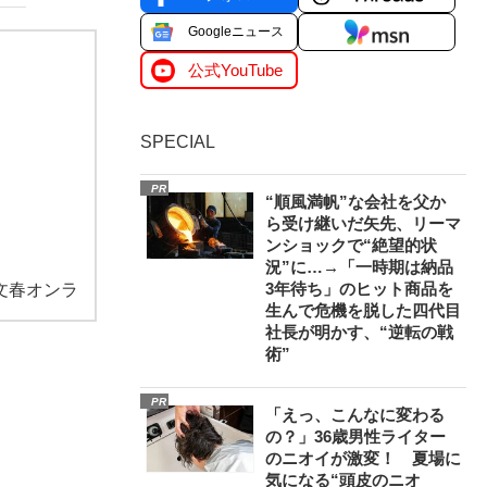
Googleニュース
公式YouTube
SPECIAL
PR
“順風満帆”な会社を父か
ら受け継いだ矢先、リーマ
ンショックで“絶望的状
況”に…→「一時期は納品
3年待ち」のヒット商品を
文春オンラ
生んで危機を脱した四代目
社長が明かす、“逆転の戦
術”
PR
「えっ、こんなに変わる
の？」36歳男性ライター
のニオイが激変！ 夏場に
気になる“頭皮のニオ