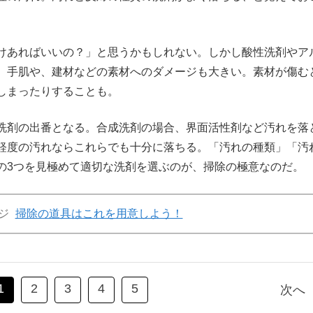
けあればいいの？」と思うかもしれない。しかし酸性洗剤やア
、手肌や、建材などの素材へのダメージも大きい。素材が傷む
しまったりすることも。
洗剤の出番となる。合成洗剤の場合、界面活性剤など汚れを落
軽度の汚れならこれらでも十分に落ちる。「汚れの種類」「汚
の3つを見極めて適切な洗剤を選ぶのが、掃除の極意なのだ。
ジ
掃除の道具はこれを用意しよう！
1
2
3
4
5
次へ