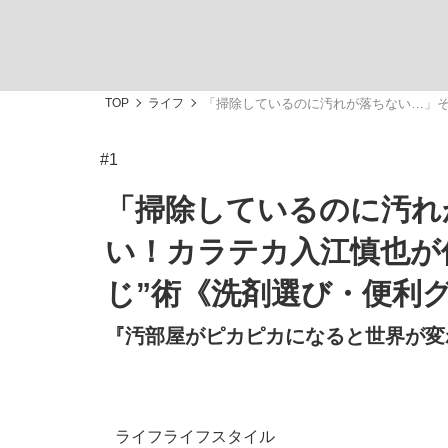
TOP
ライフ
「掃除しているのに汚れが落ちない…」そ
#1
「善か悪かはどちらでもいい」リアル『九条の
私のあのとき、私のいま
「掃除しているのに汚れ
い！カラテカ入江慎也が
じ”術《洗剤選び・便利
『汚部屋がピカピカになると世界が変わ
キングの誕生を、目撃せよ。
ライフ
ライフスタイル