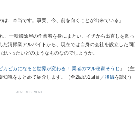
もっと見る
のは、本当です。事実、今、前を向くことが出来ている」
離れ、一転掃除屋の作業着を身にまとい、イチから出直しを図っ
んだ清掃業アルバイトから、現在では自身の会社を設立した同
とはいったいどのようなものなのでしょうか。
ピカピカになると世界が変わる！ 業者のマル秘家そうじ
』（主
礎知識をまとめて紹介します。（全2回の1回目／
後編
を読む）
ADVERTISEMENT
が鹿児島で3月に死去し...
もっと見る