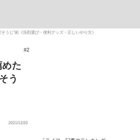
む将棋
家そうじ”術《洗剤選び・便利グッズ・正しいやり方》
#2
多くてもいい」時価総額が一時トヨタ超え...
薦めた
そう
2021/12/20