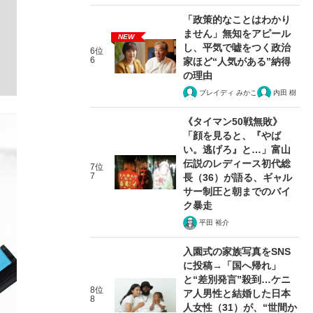
「政策的なことはわかり
ません」無知をアピール
NEW
し、平気で嘘をつく政治
6位
6
家ほど“人気がある”納得
の理由
ブレイディ みかこ
内田 樹
《タイマン50戦無敗》
「顔を見ると、『やば
い。逃げろ』と…」富山
伝説のレディース初代総
7位
7
長（36）が語る、ギャル
サー制圧と朝までのバイ
ク暴走
平田 裕介
入園式の家族写真をSNS
に投稿→「国へ帰れ」
と“差別発言”殺到…ケニ
8位
ア人男性と結婚した日本
8
人女性（31）が、“世間か