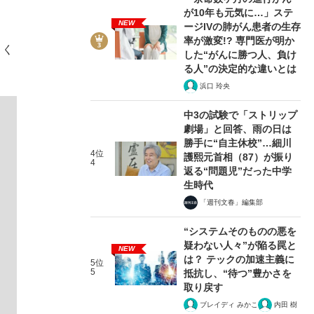
が10年も元気に…」ステ
NEW
ージIVの肺がん患者の生存
率が激変!? 専門医が明か
よく
した“がんに勝つ人、負け
る人”の決定的な違いとは
浜口 玲央
中3の試験で「ストリップ
劇場」と回答、雨の日は
勝手に“自主休校”…細川
4位
護熙元首相（87）が振り
4
返る“問題児”だった中学
生時代
「週刊文春」編集部
“システムそのものの悪を
疑わない人々”が陥る罠と
NEW
は？ テックの加速主義に
5位
5
抵抗し、“待つ”豊かさを
取り戻す
ブレイディ みかこ
内田 樹