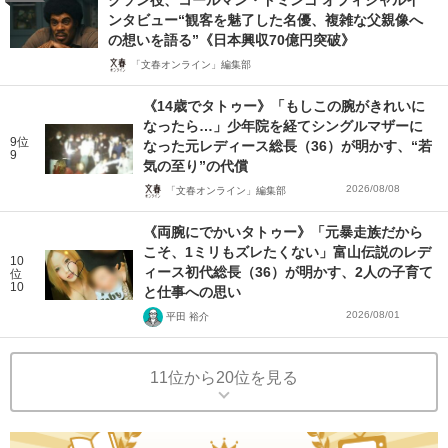
クソン役、コールマン・ドミンゴ オフィシャルイ
ンタビュー“観客を魅了した名優、複雑な父親像へ
の想いを語る”《日本興収70億円突破》
「文春オンライン」編集部
《14歳でタトゥー》「もしこの腕がきれいに
なったら…」少年院を経てシングルマザーに
9位
なった元レディース総長（36）が明かす、“若
9
気の至り”の代償
2026/08/08
「文春オンライン」編集部
《両腕にでかいタトゥー》「元暴走族だから
こそ、1ミリもズレたくない」富山伝説のレデ
10
ィース初代総長（36）が明かす、2人の子育て
位
10
と仕事への思い
2026/08/01
平田 裕介
11位から20位を見る