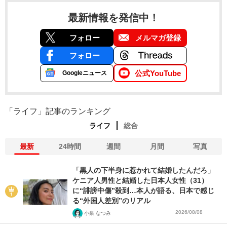
最新情報を発信中！
フォロー
メルマガ登録
フォロー
公式YouTube
Googleニュース
「ライフ」記事のランキング
ライフ
総合
最新
24時間
週間
月間
写真
「黒人の下半身に惹かれて結婚したんだろ」
ケニア人男性と結婚した日本人女性（31）
に“誹謗中傷”殺到…本人が語る、日本で感じ
る“外国人差別”のリアル
2026/08/08
小泉 なつみ