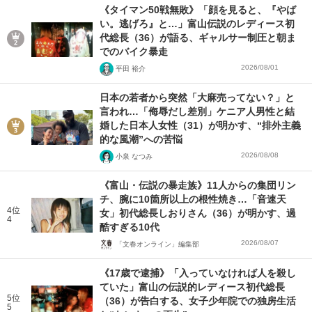
《タイマン50戦無敗》「顔を見ると、『やば
い。逃げろ』と…」富山伝説のレディース初
代総長（36）が語る、ギャルサー制圧と朝ま
でのバイク暴走
2026/08/01
平田 裕介
日本の若者から突然「大麻売ってない？」と
言われ…「侮辱だし差別」ケニア人男性と結
婚した日本人女性（31）が明かす、“排外主義
的な風潮”への苦悩
2026/08/08
小泉 なつみ
《富山・伝説の暴走族》11人からの集団リン
チ、腕に10箇所以上の根性焼き…「音速天
4位
女」初代総長しおりさん（36）が明かす、過
4
酷すぎる10代
2026/08/07
「文春オンライン」編集部
《17歳で逮捕》「入っていなければ人を殺し
ていた」富山の伝説的レディース初代総長
5位
（36）が告白する、女子少年院での独房生活
5