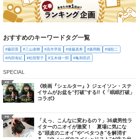
おすすめのキーワードタグ一覧
#藤田晋
#三山凌輝
#高市早苗
#後藤真希
#森岡毅
#城彰二
#内田有紀
#松田聖子
#玉木雄一郎
#亀和田武
SPECIAL
PR
《映画『シェルター』》ジェイソン・ステ
イサムがお盆を“打破”する!!《「眠眠打破」
コラボ》
PR
「えっ、こんなに変わるの？」36歳男性ラ
イターのニオイが激変！ 夏場に気にな
る“頭皮のニオイ”や“ベタつき”を解消す