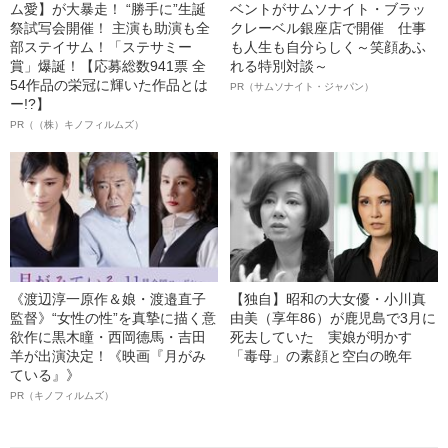
ム愛】が大暴走！ “勝手に”生誕
ベントがサムソナイト・ブラッ
祭試写会開催！ 主演も助演も全
クレーベル銀座店で開催 仕事
部ステイサム！「ステサミー
も人生も自分らしく～笑顔あふ
賞」爆誕！【応募総数941票 全
れる特別対談～
54作品の栄冠に輝いた作品とは
PR（サムソナイト・ジャパン）
ー!?】
PR（（株）キノフィルムズ）
《渡辺淳一原作＆娘・渡邉直子
【独自】昭和の大女優・小川真
監督》“女性の性”を真摯に描く意
由美（享年86）が鹿児島で3月に
欲作に黒木瞳・西岡德馬・吉田
死去していた 実娘が明かす
羊が出演決定！《映画『月がみ
「毒母」の素顔と空白の晩年
ている』》
PR（キノフィルムズ）