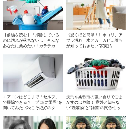
【前編を読む】「掃除している
《驚くほど簡単！》ホコリ、ア
のに汚れが落ちない…」そんな
ブラ汚れ、水アカ、カビ…誰も
あなたに薦めたい！カラテカ入
が知っておきたい“家庭汚
江慎也が伝授する 目からウロコ
れ”の“ラク”な落とし方
の簡単“家そうじ”術《洗剤選び・
便利グッズ・正しいやり方》
エアコンはどこまで「セルフ」
洗剤や柔軟剤の強い香りでごま
で掃除できる？ プロに“限界”を
かすのは危険！ 意外と知らな
聞いてみた《秋こそ絶好のタイ
い“洗濯物”と“雑菌”の関係性っ
ミング》
て？