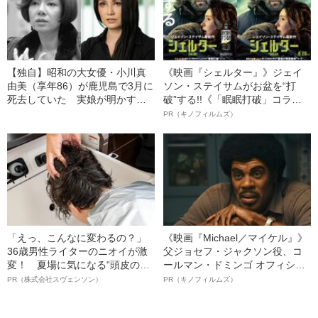
【独自】昭和の大女優・小川真
《映画『シェルター』》ジェイ
由美（享年86）が鹿児島で3月に
ソン・ステイサムがお盆を“打
死去していた 実娘が明かす
破”する!!《「眠眠打破」コラ
「毒母」の素顔と空白の晩年
ボ》
PR（キノフィルムズ）
「えっ、こんなに変わるの？」
《映画『Michael／マイケル』》
36歳男性ライターのニオイが激
父ジョセフ・ジャクソン役、コ
変！ 夏場に気になる“頭皮のニ
ールマン・ドミンゴ オフィシャ
オイ”や“ベタつき”を解消す
ルインタビュー“観客を魅了した
PR（株式会社スヴェンソン）
PR（キノフィルムズ）
る、“ウィッグのスペシャリス
名優、複雑な父親像への想いを
ト”が生み出した徹底ケアとは
語る”《日本興収70億円突破》