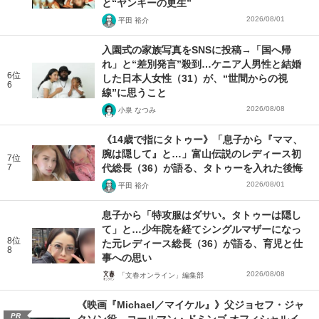
と“ヤンキーの更生”
2026/08/01
平田 裕介
入園式の家族写真をSNSに投稿→「国へ帰
れ」と“差別発言”殺到…ケニア人男性と結婚
6位
した日本人女性（31）が、“世間からの視
6
線”に思うこと
2026/08/08
小泉 なつみ
《14歳で指にタトゥー》「息子から『ママ、
腕は隠して』と…」富山伝説のレディース初
7位
7
代総長（36）が語る、タトゥーを入れた後悔
2026/08/01
平田 裕介
息子から「特攻服はダサい。タトゥーは隠し
て」と…少年院を経てシングルマザーになっ
8位
た元レディース総長（36）が語る、育児と仕
8
事への思い
2026/08/08
「文春オンライン」編集部
《映画『Michael／マイケル』》父ジョセフ・ジャ
PR