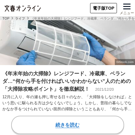
電子版TOP
メニュー
TOP
ライフ
《年末年始の大掃除》レンジフード、冷蔵庫、ベランダ…“何から手を
《年末年始の大掃除》レンジフード、冷蔵庫、ベラン
ダ…“何から手を付ければいいかわからない”人のための
「大掃除攻略ポイント」を徹底解説！
2021/12/20
12月に入り、年の瀬も押し寄せる日々のなか、「大掃除をしなければ」と
いう思いに駆られる方は少なくないでしょう。しかし、普段の暮らしでな
かなか手をつけられていない箇所の掃除ということもあり、「何から手を
つけていいかわ…
続きを読む