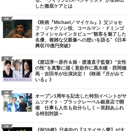
る、“ウィッグのスペシャリスト”が生み出
した徹底ケアとは
PR
《映画『Michael／マイケル』》父ジョセ
フ・ジャクソン役、コールマン・ドミンゴ
オフィシャルインタビュー“観客を魅了した
名優、複雑な父親像への想いを語る”《日本
興収70億円突破》
PR
《渡辺淳一原作＆娘・渡邉直子監督》“女性
の性”を真摯に描く意欲作に黒木瞳・西岡德
馬・吉田羊が出演決定！《映画『月がみて
いる』》
PR
オープン1周年を記念した特別イベントがサ
ムソナイト・ブラックレーベル銀座店で開
催 仕事も人生も自分らしく～笑顔あふれ
る特別対談～
PR
《祝59歳》日本中の【ステイサム愛】が大