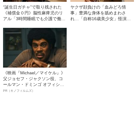
“誕生日ガチャ”で取り残された
ヤクザ顔負けの「血みどろ情
《補償金０円》脳性麻痺児のリ
事」豊満な身体を舐めまわさ
アル「3時間睡眠でも介護で働け
れ…「自称16歳美少女」怪演
ず年収は半分」「上の子はヤン
中、かたせ梨乃（69）の美しす
グケアラー」
ぎる“熟れ方”
《映画『Michael／マイケル』》
父ジョセフ・ジャクソン役、コ
ールマン・ドミンゴ オフィシャ
ルインタビュー“観客を魅了した
PR（キノフィルムズ）
名優、複雑な父親像への想いを
語る”《日本興収70億円突破》