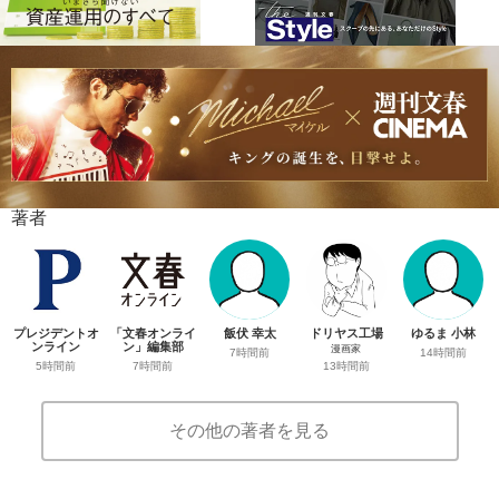
著者
プレジデントオ
「文春オンライ
飯伏 幸太
ドリヤス工場
ゆるま 小林
ンライン
ン」編集部
漫画家
7時間前
14時間前
5時間前
7時間前
13時間前
その他の著者を見る