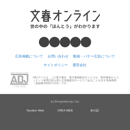
広告掲載について
お問い合わせ
動画・バナー広告について
サイトポリシー
運営会社
ABJマークは、この電子書店・電子書籍配信サービスが、著作権者からコ
ンテンツ使用許諾を得た正規版配信サービスであることを示す登録商標
（登録番号6091713号）です。
(c) Bungeishunju Ltd.
Number Web
CREA WEB
本の話