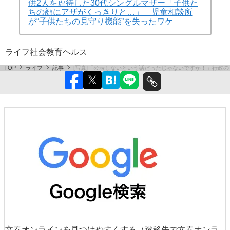
供2人を虐待した30代シングルマザー「子供た
ちの顔にアザがくっきりと…」 児童相談所
が“子供たちの見守り機能”を失ったワケ
ライフ
社会
教育
ヘルス
TOP
ライフ
記事
[写真]「公表しないという話だったじゃないですか！」行政
文春オンラインを見つけやすくする
（遷移先で文春オンラ