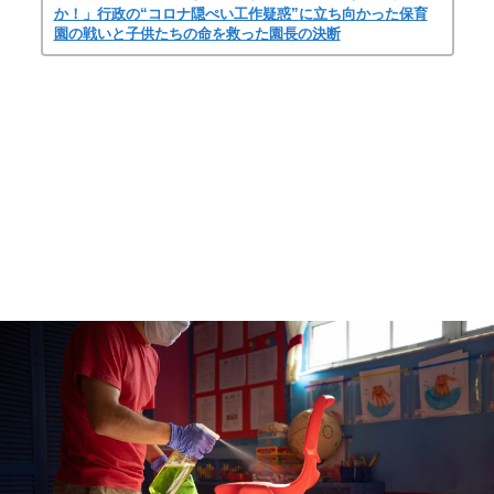
か！」行政の“コロナ隠ぺい工作疑惑”に立ち向かった保育
園の戦いと子供たちの命を救った園長の決断