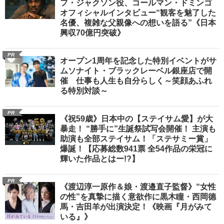
フ・ジャクソン役、コールマン・ドミンゴ
オフィシャルインタビュー“観客を魅了した
名優、複雑な父親像への想いを語る”《日本
興収70億円突破》
PR
オープン1周年を記念した特別イベントがサ
ムソナイト・ブラックレーベル銀座店で開
催 仕事も人生も自分らしく～笑顔あふれ
る特別対談～
PR
《祝59歳》日本中の【ステイサム愛】が大
暴走！ “勝手に”生誕祭試写会開催！ 主演も
助演も全部ステイサム！「ステサミー賞」
爆誕！【応募総数941票 全54作品の栄冠に
輝いた作品とはー!?】
PR
《渡辺淳一原作＆娘・渡邉直子監督》“女性
の性”を真摯に描く意欲作に黒木瞳・西岡德
馬・吉田羊が出演決定！《映画『月がみて
いる』》