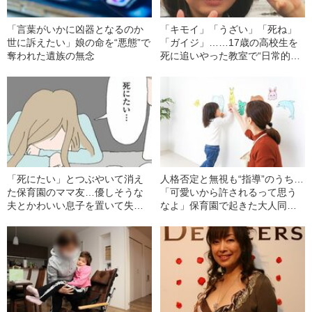
「言葉がいかに凶器となるのか
「キモイ」「うざい」「死ね」
世に訴えたい」娘の命を“悪態”で
「ガイジ」……17歳の高校生を
奪われた遺族の無念
死に追いやった教室で“日常的に
飛び交っていた言葉”とは
「死にたい」とつぶやいて消え
人格否定と無視も“指導”のうち…
た保育園のママ友…優しそうな
「可愛いから許されるって思う
夫とかわいい息子を置いて失踪
なよ」保育園で起きた大人同士
した「妻の本音」とは
の“残酷ないじめ”の実態に迫る