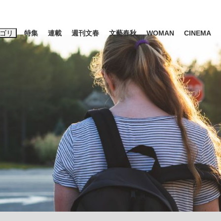
ゴリ
特集
連載
週刊文春
文藝春秋
WOMAN
CINEMA
キーワード入力
ス
エンタメ
ライフ
ビジネス
ーワードタグ一覧
山凌輝
#高市早苗
#後藤真希
#森岡毅
#城彰二
#内田有紀
観る将棋、読
#亀和田武
て明かした日本代表監督に...
「最悪の空気のまま解散」W