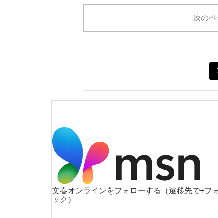
次のペ
文春オンラインをフォローする
（遷移先で+フ
ック）