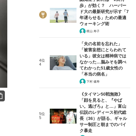
歩」が効く？ ハーバー
ド大の最新研究が示す「7
年遅らせる」ための最適
ウォーキング術
梶山 寿子
「夫の名前を忘れた」
「被害妄想にとらわれて
いる」彼女は精神病では
4位
なかった…脳みそを調べ
4
てわかった51歳女性の
「本当の病名」
下村 健寿
《タイマン50戦無敗》
「顔を見ると、『やば
い。逃げろ』と…」富山
伝説のレディース初代総
5位
5
長（36）が語る、ギャル
サー制圧と朝までのバイ
ク暴走