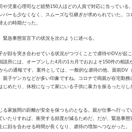
や児童心理司など総勢150人ほどの人員で対応に当っている
ンバーも少なくなく、スムーズな引継ぎが求められていた。コ
替えの時期だった。
、緊急事態宣言下の状況を次のように述べる。
子が顔を突き合わせている状況がつづくことで虐待やDVが起
談所には、オープンした4月の1カ月でおおよそ150件の相談
察からの通報です。案件としては、一般的な虐待の他、面前DV
、親子ゲンカなどが多い印象ですね。コロナで両親が在宅勤務
はじめたり、休校になって家にいる子供に暴力を振るったりし
じる家族間の距離が安全を保つものとなる。親が仕事へ行って
ていたりすれば、衝突する頻度が減るためだ。だが、緊急事態
上に顔を合わせる時間が長くなり、虐待の増加へつながった。