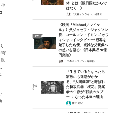
8
体”とは《親日国だからで
。他
はなく…》
ロ
「文春オンライン」編集部
《映画『Michael／マイケ
ル』》父ジョセフ・ジャクソン
役、コールマン・ドミンゴ オフ
PR
ィシャルインタビュー“観客を
魅了した名優、複雑な父親像へ
こり
の想いを語る”《日本興収70億
が寄
円突破》
（親
「文春オンライン」編集部
に
「生きているとなったら
た
家族にも迷惑がかか
る」“人間爆弾”と呼ばれ
9位
た特攻兵器「桜花」発案
9
者の生存が“戦後のタブ
い
ー”になった本当の理由
宣
神立 尚紀