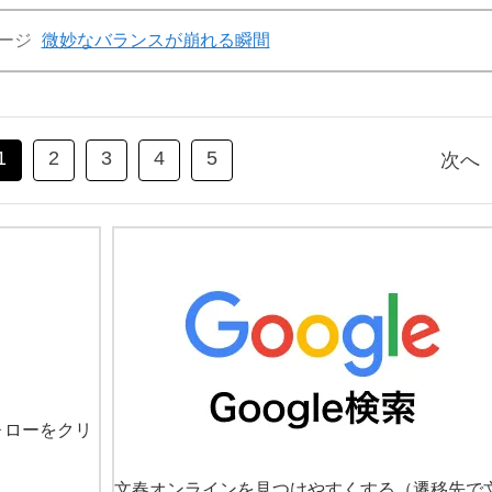
ージ
微妙なバランスが崩れる瞬間
1
2
3
4
5
次へ
ォローをクリ
文春オンラインを見つけやすくする
（遷移先で