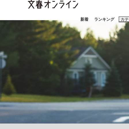
新着
ランキング
カテ
スクープ
ニュー
おすすめのキ
#藤田晋
#三
#玉木雄一郎
「90%は失敗する。でも…」本田圭佑が初め
終戦から81年