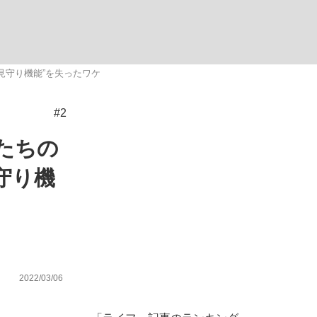
ない資産運用のすべて
見守り機能”を失ったワケ
#2
が悲しい」『北の国から』倉本聰氏（91...
たちの
守り機
2022/03/06