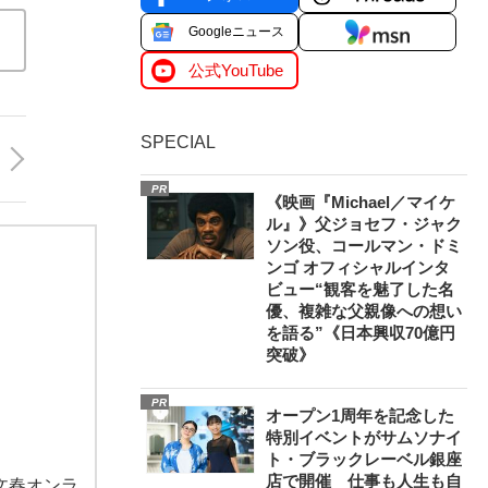
Googleニュース
公式YouTube
SPECIAL
PR
《映画『Michael／マイケ
ル』》父ジョセフ・ジャク
ソン役、コールマン・ドミ
ンゴ オフィシャルインタ
ビュー“観客を魅了した名
優、複雑な父親像への想い
を語る”《日本興収70億円
突破》
PR
オープン1周年を記念した
特別イベントがサムソナイ
ト・ブラックレーベル銀座
店で開催 仕事も人生も自
文春オンラ