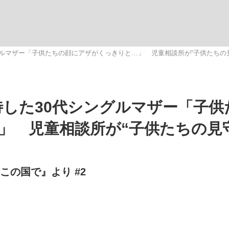
いまさら聞け
グルマザー「子供たちの顔にアザがくっきりと…」 児童相談所が“子供たちの
手が証言した“NPB聞...
「クマが悪者扱いされているの
待した30代シングルマザー「子供
」 児童相談所が“子供たちの見
いこの国で』より #2
もっと見る
カー日本代表・森保一監督...