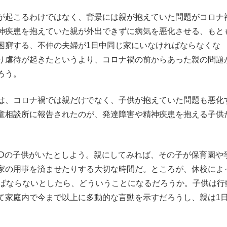
が起こるわけではなく、背景には親が抱えていた問題がコロナ
神疾患を抱えていた親が外出できずに病気を悪化させる、もと
困窮する、不仲の夫婦が1日中同じ家にいなければならなくな
り虐待が起きたというより、コロナ禍の前からあった親の問題
ろう。
は、コロナ禍では親だけでなく、子供が抱えていた問題も悪化
童相談所に報告されたのが、発達障害や精神疾患を抱える子供
Dの子供がいたとしよう。親にしてみれば、その子が保育園や
家の用事を済ませたりする大切な時間だ。ところが、休校によ
ればならないとしたら、どういうことになるだろうか。子供は行
て家庭内で今まで以上に多動的な言動を示すだろうし、親は1