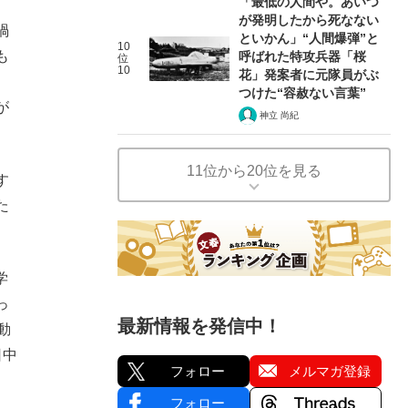
「最低の人間や。あいつ
が発明したから死なない
禍
といかん」“人間爆弾”と
10
も
呼ばれた特攻兵器「桜
位
10
花」発案者に元隊員がぶ
つけた“容赦ない言葉”
が
神立 尚紀
11位から20位を見る
す
た
学
っ
最新情報を発信中！
動
日中
フォロー
メルマガ登録
フォロー