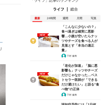
「ライフ」記事のランキング
ライフ
総合
最新
24時間
週間
月間
写真
「こんなに少ないの？」
食べ過ぎは確実に悪影
NEW
響…小腹が空いたらナッ
ツやチーズを食べる人が
 ―
見落とす「本当の適正
り
量」
下村 健寿
「老化が加速」「脳に悪
影響も」ナッツやチーズ
NEW
だけじゃなかった…ベス
トセラー医師が「できる
だけ避けたい」と語る“食
べ物”の正体
下村 健寿
認知症予防には「1日何