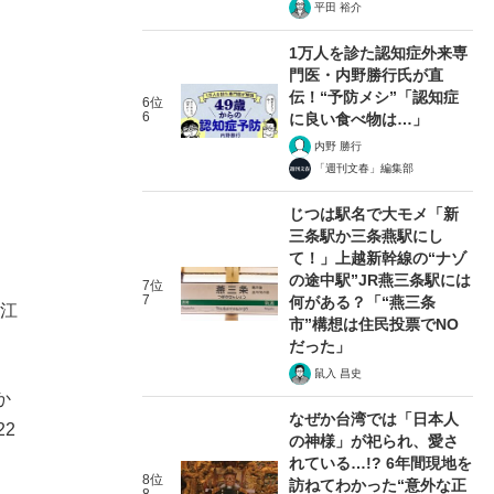
平田 裕介
1万人を診た認知症外来専
門医・内野勝行氏が直
伝！“予防メシ”「認知症
6位
6
に良い食べ物は…」
内野 勝行
「週刊文春」編集部
じつは駅名で大モメ「新
三条駅か三条燕駅にし
て！」上越新幹線の“ナゾ
の途中駅”JR燕三条駅には
7位
7
何がある？「“燕三条
。江
市”構想は住民投票でNO
だった」
鼠入 昌史
か
なぜか台湾では「日本人
2
の神様」が祀られ、愛さ
れている…!? 6年間現地を
8位
訪ねてわかった“意外な正