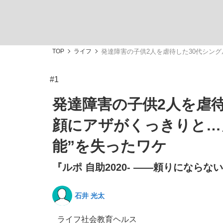
TOP
ライフ
発達障害の子供2人を虐待した30代シン
#1
「敗因分析は一切聞かれなかった」侍ジャパン選
キングの誕生を、目撃せよ。
発達障害の子供2人を虐
顔にアザがくっきりと…
能”を失ったワケ
『ルポ 自助2020- ――頼りにならな
the Style
石井 光太
「目標達成できなかったからと言って…」サッ
ライフ
社会
教育
ヘルス