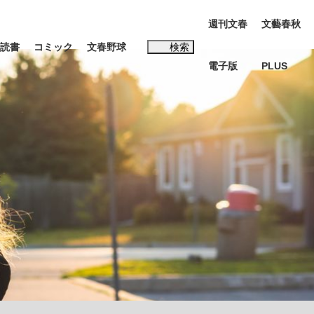
週刊文春
文藝春秋
読書
コミック
文春野球
検索
電子版
PLUS
インタビュー
読書
#松田聖子
む将棋
BC日本代表“敗戦”の真実 選手が明かす...