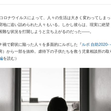
もっと見る
型コロナウイルスによって、人々の生活は大きく変わってしまっ
窮地に追い詰められた人々もいる。しかし彼らは、現実に絶望
困難な状況を打開しようと立ち上がるのだった――。
ナ禍で窮状に陥った人々を多面的にルポした『
ルポ 自助2020-
房）から一部を抜粋。虐待下の子供たちを救う児童相談所の取
編
を読む）