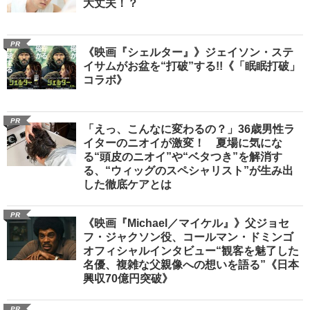
大丈夫！？
PR
《映画『シェルター』》ジェイソン・ステ
イサムがお盆を“打破”する!!《「眠眠打破」
コラボ》
PR
「えっ、こんなに変わるの？」36歳男性ラ
イターのニオイが激変！ 夏場に気にな
る“頭皮のニオイ”や“ベタつき”を解消す
る、“ウィッグのスペシャリスト”が生み出
した徹底ケアとは
PR
《映画『Michael／マイケル』》父ジョセ
フ・ジャクソン役、コールマン・ドミンゴ
オフィシャルインタビュー“観客を魅了した
名優、複雑な父親像への想いを語る”《日本
興収70億円突破》
PR