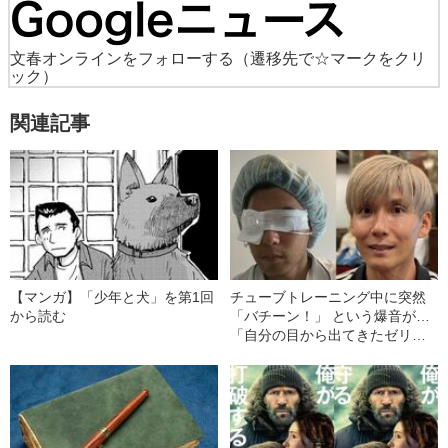
文春オンラインをフォローする
（遷移先で☆マークをクリ
ック）
関連記事
【マンガ】「少年と犬」を第1回
チューブトレーニング中に突然
から読む
「バチーン！」 という爆音が…
「自分の目から出てきたゼリー
状の白っぽいものを握りしめて
いました」柿谷や宇佐美ともプ
レーした“サッカー選手”が視覚障
害を負った“恐怖の瞬間”を明かす