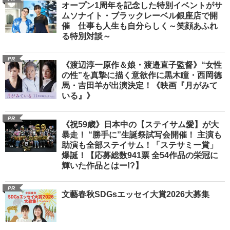
オープン1周年を記念した特別イベントがサ
ムソナイト・ブラックレーベル銀座店で開
催 仕事も人生も自分らしく～笑顔あふれ
る特別対談～
PR
《渡辺淳一原作＆娘・渡邉直子監督》“女性
の性”を真摯に描く意欲作に黒木瞳・西岡德
馬・吉田羊が出演決定！《映画『月がみて
いる』》
PR
《祝59歳》日本中の【ステイサム愛】が大
暴走！ “勝手に”生誕祭試写会開催！ 主演も
助演も全部ステイサム！「ステサミー賞」
爆誕！【応募総数941票 全54作品の栄冠に
輝いた作品とはー!?】
PR
文藝春秋SDGsエッセイ大賞2026大募集