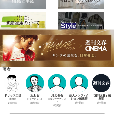
著者
ドリヤス工場
池上 彰
川北 省吾
鉄人ノンフィク
「週刊文春」編
ション編集部
集部
漫画家
ジャーナリスト
国際ジャーナリス
ト
3時間前
3時間前
2時間前
3時間前
3時間前