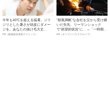
今年も40℃を超える猛暑。ジリ
“順風満帆”な会社を父から受け継
ジリとした暑さが頭皮にダメー
いだ矢先、リーマンショック
ジを。あなたの抜け毛大丈
で“絶望的状況”に…→「一時期は
夫！？
納品3年待ち」のヒット商品を生
PR（銀座総合美容クリニック）
PR（オープンハウスグループ）
んで危機を脱した四代目社長が
明かす、“逆転の戦術”