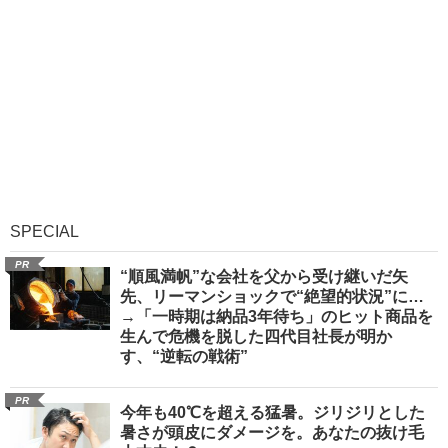
SPECIAL
PR
“順風満帆”な会社を父から受け継いだ矢
先、リーマンショックで“絶望的状況”に…
→「一時期は納品3年待ち」のヒット商品を
生んで危機を脱した四代目社長が明か
す、“逆転の戦術”
PR
今年も40℃を超える猛暑。ジリジリとした
暑さが頭皮にダメージを。あなたの抜け毛