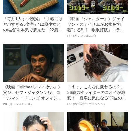
「毎月1人ずつ誘拐」「手帳には
《映画『シェルター』》ジェイ
ヤバすぎる5文字」“12歳少女と
ソン・ステイサムがお盆を“打
の結婚”を本気で夢見た「22歳男
破”する!!《「眠眠打破」コラ
の末路」（昭和21年の事件）
ボ》
PR（キノフィルムズ）
《映画『Michael／マイケル』》
「えっ、こんなに変わるの？」
父ジョセフ・ジャクソン役、コ
36歳男性ライターのニオイが激
ールマン・ドミンゴ オフィシャ
変！ 夏場に気になる“頭皮のニ
ルインタビュー“観客を魅了した
オイ”や“ベタつき”を解消す
PR（キノフィルムズ）
PR（株式会社スヴェンソン）
名優、複雑な父親像への想いを
る、“ウィッグのスペシャリス
語る”《日本興収70億円突破》
ト”が生み出した徹底ケアとは