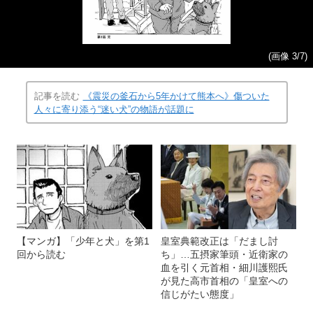
(画像 3/7)
記事を読む
《震災の釜石から5年かけて熊本へ》傷ついた
人々に寄り添う“迷い犬”の物語が話題に
【マンガ】「少年と犬」を第1
皇室典範改正は「だまし討
回から読む
ち」…五摂家筆頭・近衛家の
血を引く元首相・細川護熙氏
が見た高市首相の「皇室への
信じがたい態度」