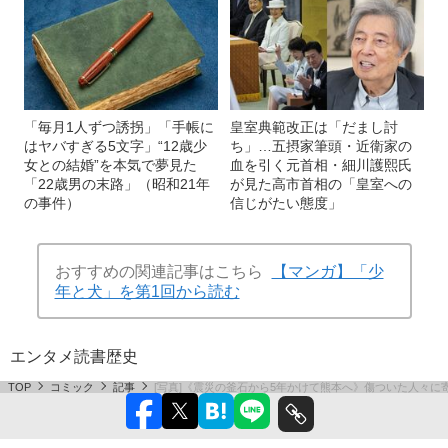
「毎月1人ずつ誘拐」「手帳に
皇室典範改正は「だまし討
はヤバすぎる5文字」“12歳少
ち」…五摂家筆頭・近衛家の
女との結婚”を本気で夢見た
血を引く元首相・細川護熙氏
「22歳男の末路」（昭和21年
が見た高市首相の「皇室への
の事件）
信じがたい態度」
おすすめの関連記事はこちら
【マンガ】「少
年と犬」を第1回から読む
エンタメ
読書
歴史
TOP
コミック
記事
[写真]《震災の釜石から5年かけて熊本へ》傷ついた人々に