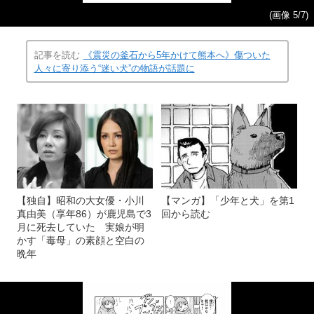
(画像 5/7)
記事を読む
《震災の釜石から5年かけて熊本へ》傷ついた
人々に寄り添う“迷い犬”の物語が話題に
【独自】昭和の大女優・小川
【マンガ】「少年と犬」を第1
真由美（享年86）が鹿児島で3
回から読む
月に死去していた 実娘が明
かす「毒母」の素顔と空白の
晩年