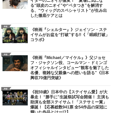
イターのニオイが激変！ 夏場に気にな
る“頭皮のニオイ”や“ベタつき”を解消す
る、“ウィッグのスペシャリスト”が生み出
した徹底ケアとは
PR
《映画『シェルター』》ジェイソン・ステ
イサムがお盆を“打破”する!!《「眠眠打破」
コラボ》
PR
《映画『Michael／マイケル』》父ジョセ
フ・ジャクソン役、コールマン・ドミンゴ
オフィシャルインタビュー“観客を魅了した
名優、複雑な父親像への想いを語る”《日本
興収70億円突破》
PR
《祝59歳》日本中の【ステイサム愛】が大
暴走！ “勝手に”生誕祭試写会開催！ 主演も
助演も全部ステイサム！「ステサミー賞」
爆誕！【応募総数941票 全54作品の栄冠に
輝いた作品とはー!?】