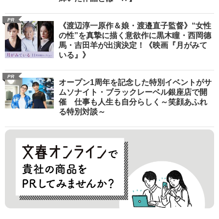
PR
《渡辺淳一原作＆娘・渡邉直子監督》“女性
の性”を真摯に描く意欲作に黒木瞳・西岡德
馬・吉田羊が出演決定！《映画『月がみて
いる』》
PR
オープン1周年を記念した特別イベントがサ
ムソナイト・ブラックレーベル銀座店で開
催 仕事も人生も自分らしく～笑顔あふれ
る特別対談～