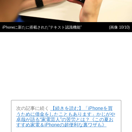
iPhoneに新たに搭載された“テキスト認識機能”
(画像 10/10)
次の記事に続く
【続きを読む】「iPhoneを買
うために借金をしたこともあります」かじがや
卓哉が語る“家電芸人”の苦労とは？《この夏お
すすめ家電＆iPhoneの超便利な裏ワザも》