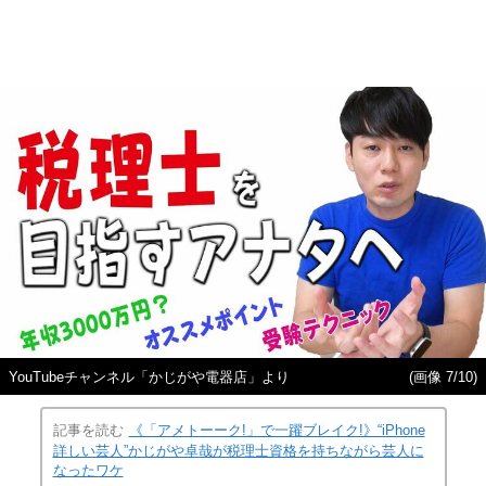
YouTubeチャンネル「かじがや電器店」より
(画像 7/10)
記事を読む
《「アメトーーク!」で一躍ブレイク!》“iPhone
詳しい芸人”かじがや卓哉が税理士資格を持ちながら芸人に
なったワケ