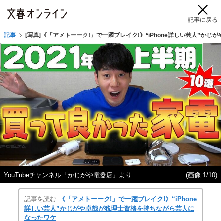
記事に戻る
記事
[写真]《「アメトーーク!」で一躍ブレイク!》“iPhone詳しい芸人”
YouTubeチャンネル「かじがや電器店」より
(画像 1/10)
記事を読む
《「アメトーーク!」で一躍ブレイク!》“iPhone
詳しい芸人”かじがや卓哉が税理士資格を持ちながら芸人に
なったワケ