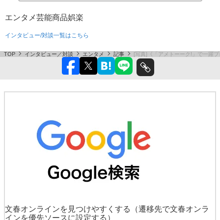
エンタメ
芸能
商品
娯楽
インタビュー/対談一覧はこちら
TOP
インタビュー／対談
エンタメ
記事
[写真]《「アメトーーク!」で一躍ブ
文春オンラインを見つけやすくする
（遷移先で文春オンラ
インを優先ソースに設定する）