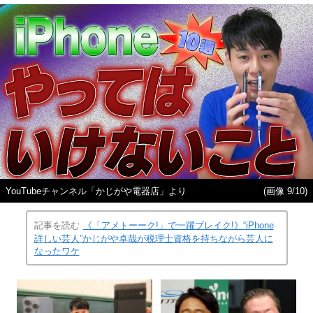
YouTubeチャンネル「かじがや電器店」より
(画像 9/10)
記事を読む
《「アメトーーク!」で一躍ブレイク!》“iPhone
詳しい芸人”かじがや卓哉が税理士資格を持ちながら芸人に
なったワケ