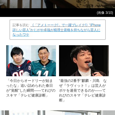
(画像 3/10)
記事を読む
《「アメトーーク!」で一躍ブレイク!》“iPhone
詳しい芸人”かじがや卓哉が税理士資格を持ちながら芸人に
なったワケ
「今日からオードリーが始ま
“最強の2番手”麒麟・川島 な
ったな」追い詰められた春日
ぜ『ラヴィット！』は芸人が
が“覚醒”した瞬間――てれびの
ボケを連発できるのか――て
スキマ「テレビ健康診断」
れびのスキマ「テレビ健康診
断」