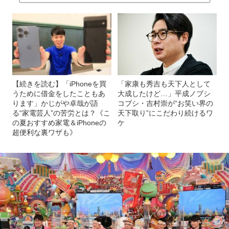
【続きを読む】「iPhoneを買
「家康も秀吉も天下人として
うために借金をしたこともあ
大成したけど…」平成ノブシ
ります」かじがや卓哉が語
コブシ・吉村崇が“お笑い界の
る“家電芸人”の苦労とは？《こ
天下取り”にこだわり続けるワ
の夏おすすめ家電＆iPhoneの
ケ
超便利な裏ワザも》