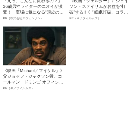
「えっ、こんなに変わるの？」
《映画『シェルター』》ジェイ
36歳男性ライターのニオイが激
ソン・ステイサムがお盆を“打
変！ 夏場に気になる“頭皮のニ
破”する!!《「眠眠打破」コラ
オイ”や“ベタつき”を解消す
ボ》
PR（株式会社スヴェンソン）
PR（キノフィルムズ）
る、“ウィッグのスペシャリス
ト”が生み出した徹底ケアとは
《映画『Michael／マイケル』》
父ジョセフ・ジャクソン役、コ
ールマン・ドミンゴ オフィシャ
ルインタビュー“観客を魅了した
PR（キノフィルムズ）
名優、複雑な父親像への想いを
語る”《日本興収70億円突破》