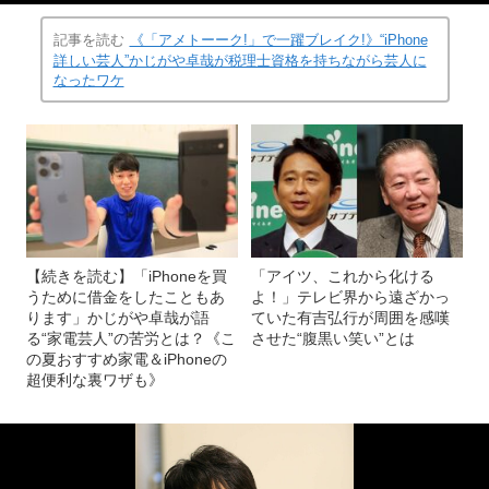
記事を読む
《「アメトーーク!」で一躍ブレイク!》“iPhone
詳しい芸人”かじがや卓哉が税理士資格を持ちながら芸人に
なったワケ
【続きを読む】「iPhoneを買
「アイツ、これから化ける
うために借金をしたこともあ
よ！」テレビ界から遠ざかっ
ります」かじがや卓哉が語
ていた有吉弘行が周囲を感嘆
る“家電芸人”の苦労とは？《こ
させた“腹黒い笑い”とは
の夏おすすめ家電＆iPhoneの
超便利な裏ワザも》