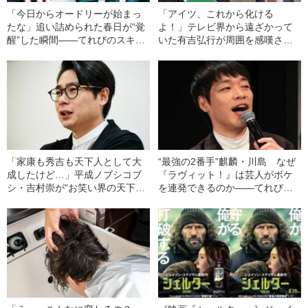
「今日からオードリーが始まっ
「アイツ、これから化ける
たな」追い詰められた春日が“覚
よ！」テレビ界から遠ざかって
醒”した瞬間――てれびのスキマ
いた有吉弘行が周囲を感嘆させ
「テレビ健康診断」
た“腹黒い笑い”とは
「家康も秀吉も天下人として大
“最強の2番手”麒麟・川島 なぜ
成したけど…」平成ノブシコブ
『ラヴィット！』は芸人がボケ
シ・吉村崇が“お笑い界の天下取
を連発できるのか――てれびの
り”にこだわり続けるワケ
スキマ「テレビ健康診断」