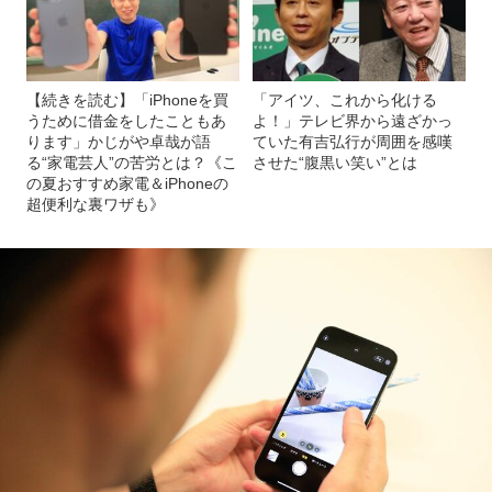
【続きを読む】「iPhoneを買
「アイツ、これから化ける
うために借金をしたこともあ
よ！」テレビ界から遠ざかっ
ります」かじがや卓哉が語
ていた有吉弘行が周囲を感嘆
る“家電芸人”の苦労とは？《こ
させた“腹黒い笑い”とは
の夏おすすめ家電＆iPhoneの
超便利な裏ワザも》