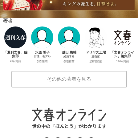
著者
「週刊文春」編
水原 希子
成田 悠輔
ドリヤス工場
「文春オンライ
集部
ン」編集部
俳優・モデル
経済学者
漫画家
9時間前
16時間前
9時間前
9時間前
15時間前
その他の著者を見る