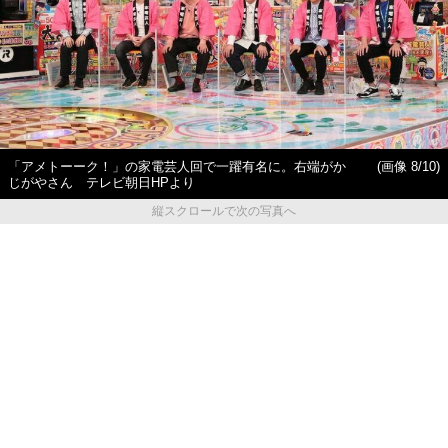
「アメトーーク！」の家電芸人回で一躍有名に。右端がか
(画像 8/10)
じがやさん テレビ朝日HPより
縦スクロールで次の写真へ