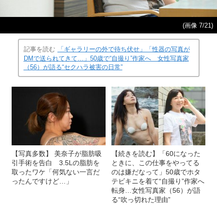
(画像 7/21)
記事を読む
「ギャラリーの外で待ち伏せ」「性器の写真が
DMで送られてきて…」50歳で“自撮り”作家へ 女性写真家
（56）が語る“セクハラ被害の日常”
【写真多数】 美奈子が脂肪吸
【続きを読む】「60になった
引手術を告白 3.5Lの脂肪を
ときに、この仕事をやってる
取ったワケ「何気ない一言だ
のは嫌だなって」50歳でホタ
ったんですけど…」
テビキニを着て“自撮り”作家へ
転身…女性写真家（56）が語
る“吹っ切れた理由”