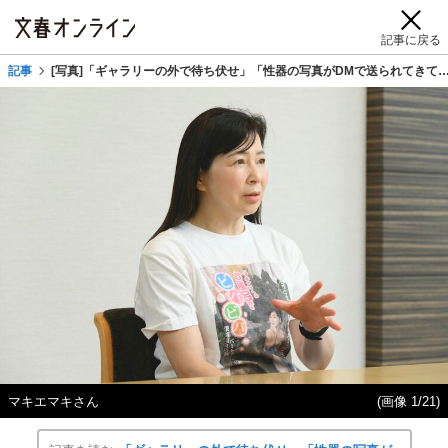
記事に戻る
記事
[写真]「ギャラリーの外で待ち伏せ」「性器の写真がDMで送られてきて…
マキエマキさん
(画像 1/21)