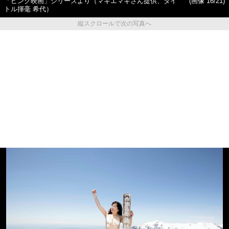
「ピンク映画」シリーズより（マキエマキさん提供、タイ
(画像 16/21)
トル揮毫 希代）
縦スクロールで次の写真へ