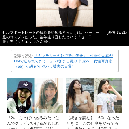
セルフポートレートの撮影を始めるきっかけは、セーラー
(画像 13/21)
服のコスプレだった。後年撮り直したという「セーラー
服」姿（マキエマキさん提供）
記事を読む
「ギャラリーの外で待ち伏せ」「性器の写真が
DMで送られてきて…」50歳で“自撮り”作家へ 女性写真家
（56）が語る“セクハラ被害の日常”
「私、おっぱいあるみたいな
【続きを読む】「60になった
んでグラビアいけるかもしれ
ときに、この仕事をやってる
ません！」小野真弓（41）
のは嫌だなって」50歳でホタ