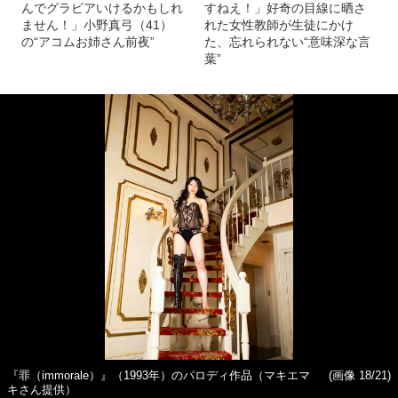
んでグラビアいけるかもしれ
すねえ！」好奇の目線に晒さ
ません！」小野真弓（41）
れた女性教師が生徒にかけ
の“アコムお姉さん前夜”
た、忘れられない“意味深な言
葉”
『罪（immorale）』（1993年）のパロディ作品（マキエマ
(画像 18/21)
キさん提供）