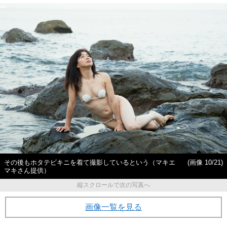
その後もホタテビキニを着て撮影しているという（マキエ
(画像 10/21)
マキさん提供）
縦スクロールで次の写真へ
画像一覧を見る