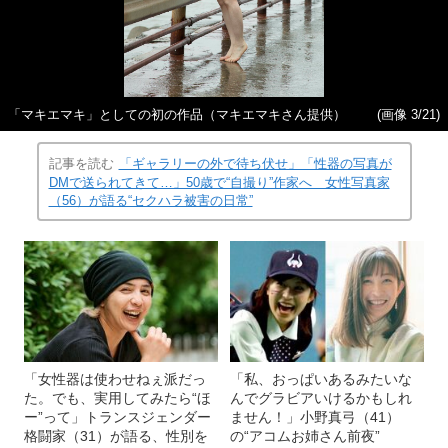
「マキエマキ」としての初の作品（マキエマキさん提供）
(画像 3/21)
記事を読む
「ギャラリーの外で待ち伏せ」「性器の写真が
DMで送られてきて…」50歳で“自撮り”作家へ 女性写真家
（56）が語る“セクハラ被害の日常”
「女性器は使わせねぇ派だっ
「私、おっぱいあるみたいな
た。でも、実用してみたら“ほ
んでグラビアいけるかもしれ
ー”って」トランスジェンダー
ません！」小野真弓（41）
格闘家（31）が語る、性別を
の“アコムお姉さん前夜”