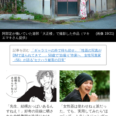
阿部定が働いていた遊郭「大正楼」で撮影した作品（マキ
(画像 19/21)
エマキさん提供）
記事を読む
「ギャラリーの外で待ち伏せ」「性器の写真が
DMで送られてきて…」50歳で“自撮り”作家へ 女性写真家
（56）が語る“セクハラ被害の日常”
「先生、結構おっぱいあるん
「女性器は使わせねぇ派だっ
すねえ！」好奇の目線に晒さ
た。でも、実用してみたら“ほ