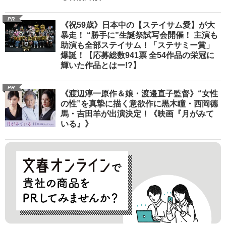
PR
《祝59歳》日本中の【ステイサム愛】が大
暴走！ “勝手に”生誕祭試写会開催！ 主演も
助演も全部ステイサム！「ステサミー賞」
爆誕！【応募総数941票 全54作品の栄冠に
輝いた作品とはー!?】
PR
《渡辺淳一原作＆娘・渡邉直子監督》“女性
の性”を真摯に描く意欲作に黒木瞳・西岡德
馬・吉田羊が出演決定！《映画『月がみて
いる』》