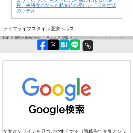
よう」気づいたら大宮に…左脳の4分の1が壊
死、失語症になった私を待ち受けた「日常生活
のツラさ」
ライフ
ライフスタイル
医療
ヘルス
TOP
週刊文春WOMAN
ライフ
記事
[写真]カレーライスを作るつもりが、
文春オンラインを見つけやすくする
（遷移先で文春オンラ