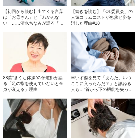
【初回から読む】出てくる言葉
【続きを読む】「OL委員会」の
は「お母さん」と「わかんな
人気コラムニストが忽然と姿を
い」……清水ちなみが語る「左
消した理由#18
脳の4分の1が壊死した私」
88歳“きくち体操”の伝道師が語
車いす姿を見て「あんた、いつ
る「足の指を使えていないと全
ここに入ったんだ？」と訊ねる
身が衰える」理由
人も…“首から下の機能を失っ
た”内科医の“入居者に寄り添っ
た”回診スタイル