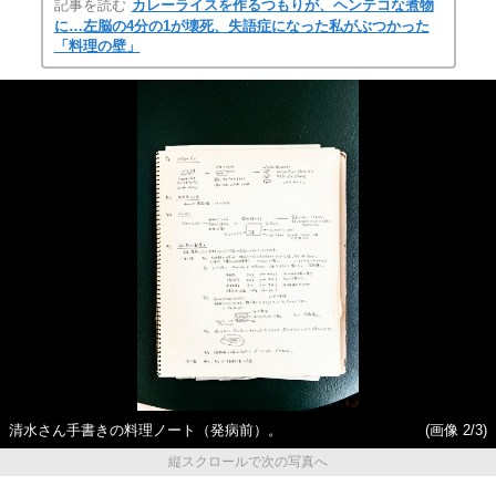
記事を読む
カレーライスを作るつもりが、ヘンテコな煮物
に…左脳の4分の1が壊死、失語症になった私がぶつかった
「料理の壁」
清水さん手書きの料理ノート（発病前）。
(画像 2/3)
縦スクロールで次の写真へ