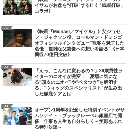
イサムがお盆を“打破”する!!《「眠眠打破」
コラボ》
PR
《映画『Michael／マイケル』》父ジョセ
フ・ジャクソン役、コールマン・ドミンゴ
オフィシャルインタビュー“観客を魅了した
名優、複雑な父親像への想いを語る”《日本
興収70億円突破》
PR
「えっ、こんなに変わるの？」36歳男性ラ
イターのニオイが激変！ 夏場に気にな
る“頭皮のニオイ”や“ベタつき”を解消す
る、“ウィッグのスペシャリスト”が生み出
した徹底ケアとは
PR
オープン1周年を記念した特別イベントがサ
ムソナイト・ブラックレーベル銀座店で開
催 仕事も人生も自分らしく～笑顔あふれ
る特別対談～