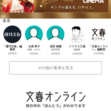
著者
「週刊文春」編
水原 希子
成田 悠輔
ドリヤス工場
「文春オンライ
集部
ン」編集部
俳優・モデル
経済学者
漫画家
8時間前
15時間前
9時間前
9時間前
15時間前
その他の著者を見る