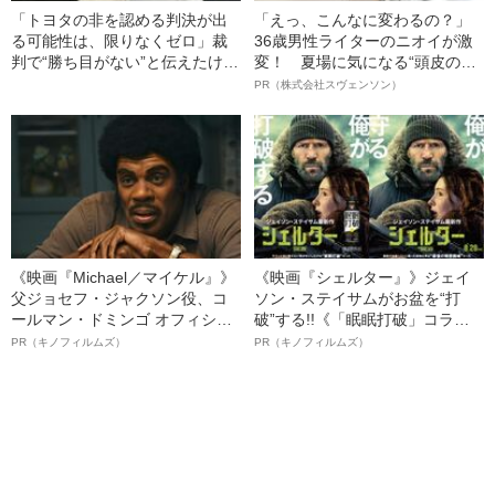
「トヨタの非を認める判決が出
「えっ、こんなに変わるの？」
る可能性は、限りなくゼロ」裁
36歳男性ライターのニオイが激
判で“勝ち目がない”と伝えたけれ
変！ 夏場に気になる“頭皮のニ
ど…《池袋暴走事故》父・飯塚
オイ”や“ベタつき”を解消す
PR（株式会社スヴェンソン）
幸三を説得できなかった「長男
る、“ウィッグのスペシャリス
の葛藤」
ト”が生み出した徹底ケアとは
《映画『Michael／マイケル』》
《映画『シェルター』》ジェイ
父ジョセフ・ジャクソン役、コ
ソン・ステイサムがお盆を“打
ールマン・ドミンゴ オフィシャ
破”する!!《「眠眠打破」コラ
ルインタビュー“観客を魅了した
ボ》
PR（キノフィルムズ）
PR（キノフィルムズ）
名優、複雑な父親像への想いを
語る”《日本興収70億円突破》