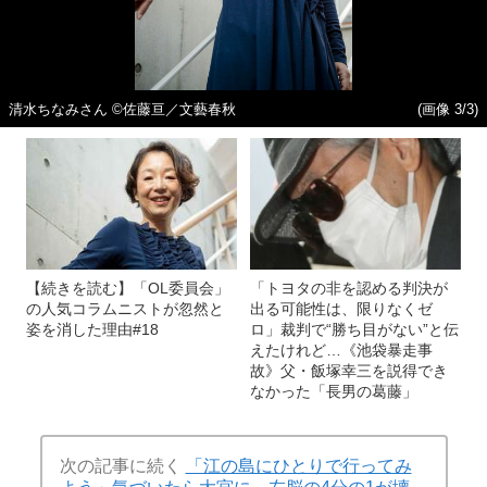
清水ちなみさん ©佐藤亘／文藝春秋
(画像 3/3)
【続きを読む】「OL委員会」
「トヨタの非を認める判決が
の人気コラムニストが忽然と
出る可能性は、限りなくゼ
姿を消した理由#18
ロ」裁判で“勝ち目がない”と伝
えたけれど…《池袋暴走事
故》父・飯塚幸三を説得でき
なかった「長男の葛藤」
次の記事に続く
「江の島にひとりで行ってみ