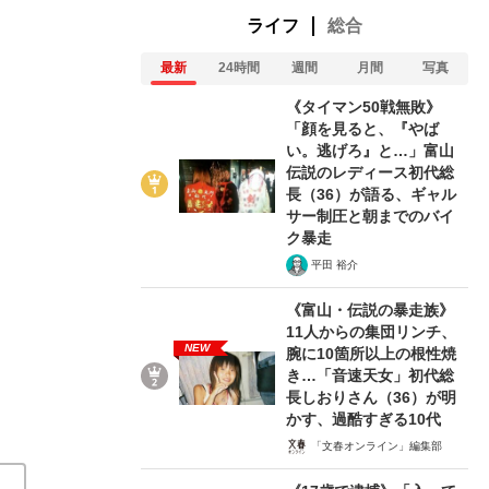
ライフ
総合
最新
24時間
週間
月間
写真
《タイマン50戦無敗》
「顔を見ると、『やば
3/6
い。逃げろ』と…」富山
伝説のレディース初代総
長（36）が語る、ギャル
サー制圧と朝までのバイ
ク暴走
平田 裕介
《富山・伝説の暴走族》
11人からの集団リンチ、
NEW
腕に10箇所以上の根性焼
き…「音速天女」初代総
長しおりさん（36）が明
かす、過酷すぎる10代
「文春オンライン」編集部