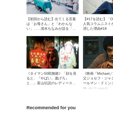
【初回から読む】出てくる言葉
【#17を読む】「
は「お母さん」と「わかんな
人気コラムニスト
い」……清水ちなみが語る「左
消した理由#18
脳の4分の1が壊死した私」
《タイマン50戦無敗》「顔を見
《映画『Michae
ると、『やばい。逃げろ』
父ジョセフ・ジャ
と…」富山伝説のレディース初
ールマン・ドミン
代総長（36）が語る、ギャルサ
ルインタビュー“
PR（キノフィルムズ）
ー制圧と朝までのバイク暴走
名優、複雑な父親
語る”《日本興収7
Recommended for you