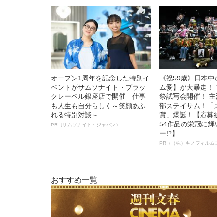
オープン1周年を記念した特別イ
《祝59歳》日本
ベントがサムソナイト・ブラッ
ム愛】が大暴走！ 
クレーベル銀座店で開催 仕事
祭試写会開催！ 
も人生も自分らしく～笑顔あふ
部ステイサム！「
れる特別対談～
賞」爆誕！【応募総
54作品の栄冠に
PR（サムソナイト・ジャパン）
ー!?】
PR（（株）キノフィルム
おすすめ一覧