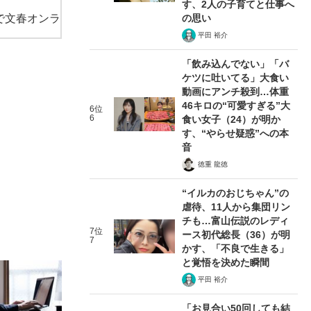
す、2人の子育てと仕事へ
で文春オンラ
の思い
平田 裕介
「飲み込んでない」「バ
ケツに吐いてる」大食い
動画にアンチ殺到…体重
46キロの“可愛すぎる”大
6位
6
食い女子（24）が明か
す、“やらせ疑惑”への本
音
徳重 龍徳
“イルカのおじちゃん”の
虐待、11人から集団リン
チも…富山伝説のレディ
7位
ース初代総長（36）が明
7
かす、「不良で生きる」
と覚悟を決めた瞬間
平田 裕介
「お見合い50回しても結