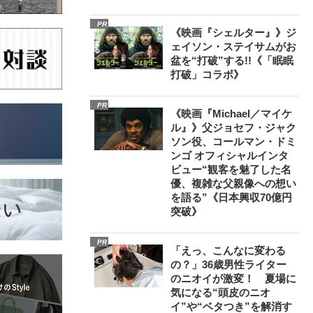
PR
《映画『シェルター』》ジ
ェイソン・ステイサムがお
盆を“打破”する!!《「眠眠
打破」コラボ》
PR
《映画『Michael／マイケ
ル』》父ジョセフ・ジャク
ソン役、コールマン・ドミ
ンゴ オフィシャルインタ
ビュー“観客を魅了した名
優、複雑な父親像への想い
を語る”《日本興収70億円
突破》
PR
「えっ、こんなに変わる
の？」36歳男性ライター
のニオイが激変！ 夏場に
気になる“頭皮のニオ
イ”や“ベタつき”を解消す