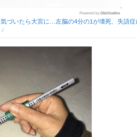
Powered by 
GliaStudios
気づいたら大宮に…左脳の4分の1が壊死、失語症
いまさら聞け
さ」
Mute
手が証言した“NPB聞...
「クマが悪者扱いされているの
もっと見る
カー日本代表・森保一監督...