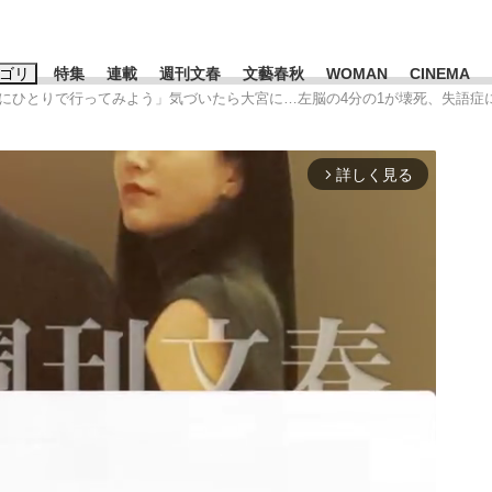
ゴリ
特集
連載
週刊文春
文藝春秋
WOMAN
CINEMA
島にひとりで行ってみよう」気づいたら大宮に…左脳の4分の1が壊死、失語
キーワード入力
ス
エンタメ
ライフ
ビジネス
詳しく見る
arrow_forward_ios
ーワードタグ一覧
山凌輝
#高市早苗
#後藤真希
#森岡毅
#城彰二
#内田有紀
観る将棋、読
#亀和田武
て明かした日本代表監督に...
「最悪の空気のまま解散」W