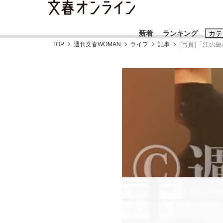
新着
ランキング
カテ
TOP
週刊文春WOMAN
ライフ
記事
[写真]「江の
スクープ
ニュー
おすすめのキ
#藤田晋
#三
#玉木雄一郎
「90%は失敗する。でも…」本田圭佑が初め
終戦から81年