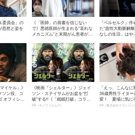
OL委員会」の
《「医師」の肩書を信じない
『ベルセルク』作
が忽然と姿を
で》悪徳医師が生まれる“哀れな
た“急性大動脈解離
メカニズム”と末期がん患者が
なしの生活」はや
「命を落とした時の言い訳」と
い？
は
l／マイケル』》
《映画『シェルター』》ジェイ
「えっ、こんなに
クソン役、コ
ソン・ステイサムがお盆を“打
36歳男性ライタ
ゴ オフィシャ
破”する!!《「眠眠打破」コラ
変！ 夏場に気に
観客を魅了した
ボ》
オイ”や“ベタつき
PR（キノフィルムズ）
PR（株式会社スヴェンソ
像への想いを
る、“ウィッグの
0億円突破》
ト”が生み出した