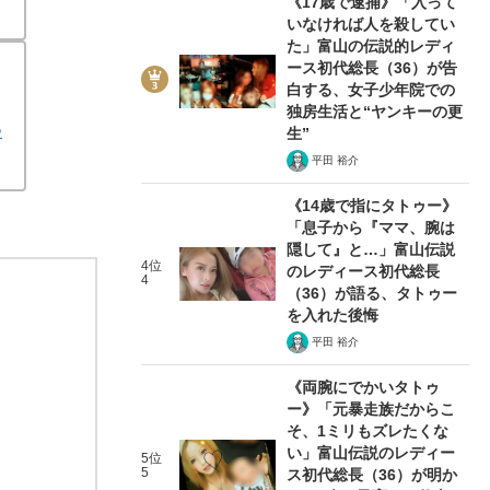
《17歳で逮捕》「入って
いなければ人を殺してい
た」富山の伝説的レディ
ース初代総長（36）が告
白する、女子少年院での
独房生活と“ヤンキーの更
つ
生”
平田 裕介
《14歳で指にタトゥー》
「息子から『ママ、腕は
隠して』と…」富山伝説
4位
のレディース初代総長
4
（36）が語る、タトゥー
を入れた後悔
平田 裕介
《両腕にでかいタトゥ
ー》「元暴走族だからこ
そ、1ミリもズレたくな
い」富山伝説のレディー
5位
5
ス初代総長（36）が明か