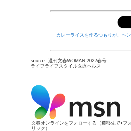
カレーライスを作るつもりが、ヘン
source :
週刊文春WOMAN 2022春号
ライフ
ライフスタイル
医療
ヘルス
文春オンラインをフォローする
（遷移先で+フ
リック）