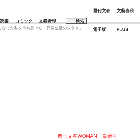
週刊文春
文藝春秋
読書
コミック
文春野球
検索
症になった私を待ち受けた「日常生活のツラさ」
電子版
PLUS
インタビュー
読書
#松田聖子
む将棋
BC日本代表“敗戦”の真実 選手が明かす...
週刊文春WOMAN 最新号