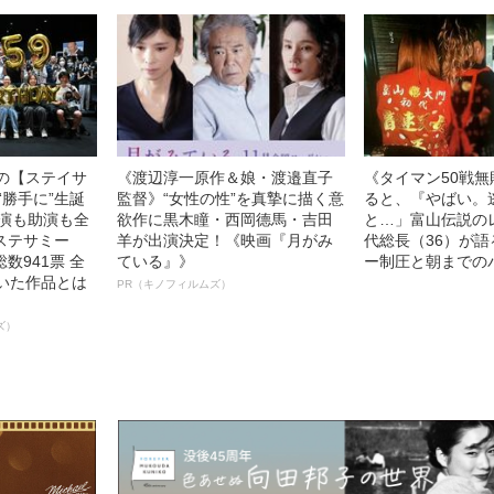
中の【ステイサ
《渡辺淳一原作＆娘・渡邉直子
《タイマン50戦
“勝手に”生誕
監督》“女性の性”を真摯に描く意
ると、『やばい。
主演も助演も全
欲作に黒木瞳・西岡德馬・吉田
と…」富山伝説の
ステサミー
羊が出演決定！《映画『月がみ
代総長（36）が
数941票 全
ている』》
ー制圧と朝までの
輝いた作品とは
PR（キノフィルムズ）
ズ）