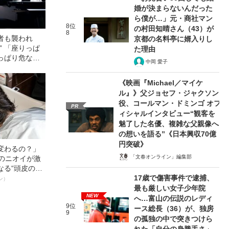
婚が決まらないんだった
ら僕が…」元・商社マン
8位
の村田知晴さん（43）が
8
者も襲われ
京都の名料亭に婿入りし
” 「座りっぱ
た理由
っぱり危な
中岡 愛子
《映画『Michael／マイケ
ル』》父ジョセフ・ジャクソン
役、コールマン・ドミンゴ オフ
PR
ィシャルインタビュー“観客を
魅了した名優、複雑な父親像へ
の想いを語る”《日本興収70億
円突破》
変わるの？」
「文春オンライン」編集部
ーのニオイが激
なる“頭皮のニ
17歳で傷害事件で逮捕、
”を解消す
ン）
スペシャリス
最も厳しい女子少年院
NEW
徹底ケアとは
へ…富山の伝説のレディ
9位
ース総長（36）が、独房
9
の孤独の中で突きつけら
れた「自分の身勝手さ」