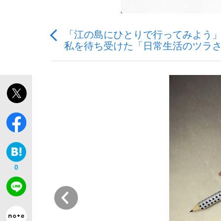
「江の島にひとりで行ってみよう」
私を待ち受けた「日常生活のツラ
「敗因分析は一切聞かれなかった」侍ジャパン選
キングの誕生を、目撃せよ。
the Style
0
前
「目標達成できなかったからと言って…」サッ