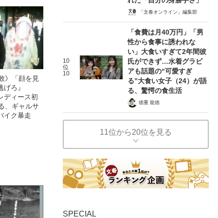
「文春オンライン」編集部
「食費は月40万円」「男
性から食事に誘われな
い」大食いすぎて2年間彼
10
氏ができず…水着グラビ
位
アも話題の“可愛すぎ
10
無敗》「顔を見
る”大食い女子（24）が語
逃げろ』
る、驚愕の食生活
レディース初
徳重 龍徳
語る、ギャルサ
バイク暴走
11位から20位を見る
SPECIAL