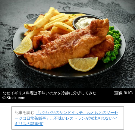
なぜイギリス料理は不味いのかを冷静に分析してみた
(画像 9/10)
©iStock.com
記事を読む
「パサパサのサンドイッチ、ねとねとのソーセ
ージは日常茶飯事」…不味いレストランが淘汰されない“イ
ギリスの謎事情”