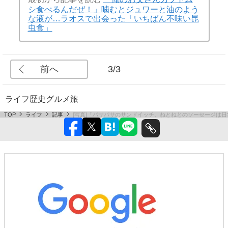
シ食べるんだぜ！」噛むとジュワーと油のよう
な液が…ラオスで出会った「いちばん不味い昆
虫食」
前へ
3/3
ライフ
歴史
グルメ
旅
TOP
ライフ
記事
[写真]「パサパサのサンドイッチ、ねとねとのソーセージは日