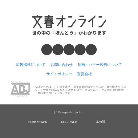
広告掲載について
お問い合わせ
動画・バナー広告について
サイトポリシー
運営会社
ABJマークは、この電子書店・電子書籍配信サービスが、著作権者からコ
ンテンツ使用許諾を得た正規版配信サービスであることを示す登録商標
（登録番号6091713号）です。
(c) Bungeishunju Ltd.
Number Web
CREA WEB
本の話