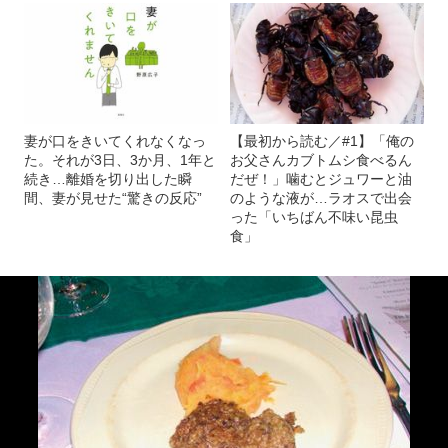
妻が口をきいてくれなくなっ
【最初から読む／#1】「俺の
た。それが3日、3か月、1年と
お父さんカブトムシ食べるん
続き…離婚を切り出した瞬
だぜ！」噛むとジュワーと油
間、妻が見せた“驚きの反応”
のような液が…ラオスで出会
った「いちばん不味い昆虫
食」