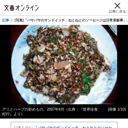
記事に戻る
記事
[写真]「パサパサのサンドイッチ、ねとねとのソーセージは日常茶飯事」
アリとハーブの炒めもの。2007年8月（出典：『世界珍食
(画像 1/10)
紀行』より）
記事を読む
「パサパサのサンドイッチ、ねとねとのソーセ