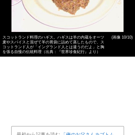
スコットランド料理のハギス。ハギスは羊の内蔵をオーツ
(画像 10/10)
麦やスパイスと混ぜて羊の胃袋に詰めて蒸したもので、ス
コットランド人が「イングランド人とは違うのだよ」と胸
を張る自慢の伝統料理（出典：『世界珍食紀行』より）
最初から記事を読む
「俺のお父さんカブトム