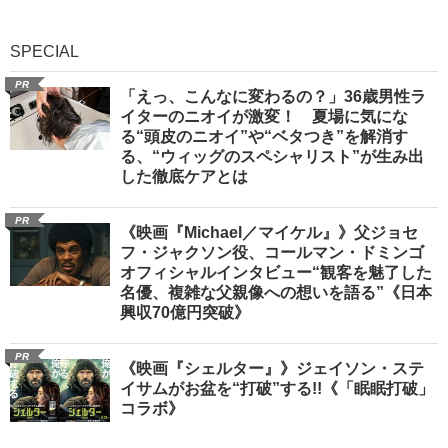
SPECIAL
PR
「えっ、こんなに変わるの？」36歳男性ラ
イターのニオイが激変！ 夏場に気にな
る“頭皮のニオイ”や“ベタつき”を解消す
る、“ウィッグのスペシャリスト”が生み出
した徹底ケアとは
PR
《映画『Michael／マイケル』》父ジョセ
フ・ジャクソン役、コールマン・ドミンゴ
オフィシャルインタビュー“観客を魅了した
名優、複雑な父親像への想いを語る”《日本
興収70億円突破》
PR
《映画『シェルター』》ジェイソン・ステ
イサムがお盆を“打破”する!!《「眠眠打破」
コラボ》