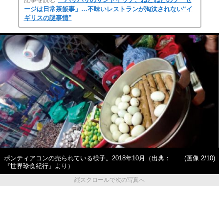
ージは日常茶飯事」…不味いレストランが淘汰されない“イ
ギリスの謎事情”
ポンティアコンの売られている様子。2018年10月（出典：
(画像 2/10)
『世界珍食紀行』より）
縦スクロールで次の写真へ