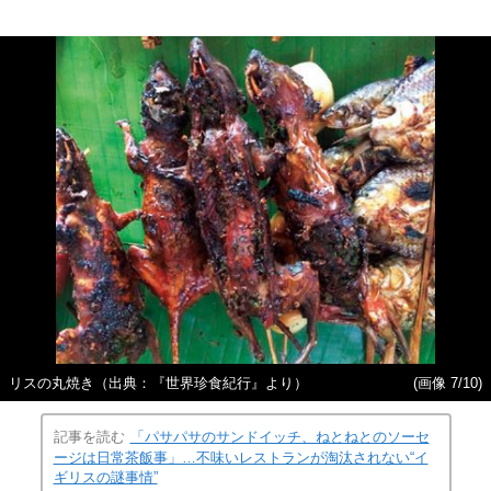
リスの丸焼き（出典：『世界珍食紀行』より）
(画像 7/10)
記事を読む
「パサパサのサンドイッチ、ねとねとのソーセ
ージは日常茶飯事」…不味いレストランが淘汰されない“イ
ギリスの謎事情”