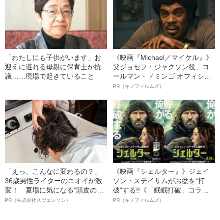
「わたしにも子供がいます」お
《映画『Michael／マイケル』》
迎えに遅れる母親に保育士が抗
父ジョセフ・ジャクソン役、コ
議……現場で起きていること
ールマン・ドミンゴ オフィシャ
ルインタビュー“観客を魅了した
PR（キノフィルムズ）
名優、複雑な父親像への想いを
語る”《日本興収70億円突破》
「えっ、こんなに変わるの？」
《映画『シェルター』》ジェイ
36歳男性ライターのニオイが激
ソン・ステイサムがお盆を“打
変！ 夏場に気になる“頭皮のニ
破”する!!《「眠眠打破」コラ
オイ”や“ベタつき”を解消す
ボ》
PR（株式会社スヴェンソン）
PR（キノフィルムズ）
る、“ウィッグのスペシャリス
ト”が生み出した徹底ケアとは