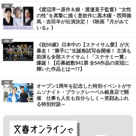
PR
《渡辺淳一原作＆娘・渡邉直子監督》“女性
の性”を真摯に描く意欲作に黒木瞳・西岡德
馬・吉田羊が出演決定！《映画『月がみて
いる』》
PR
《祝59歳》日本中の【ステイサム愛】が大
暴走！ “勝手に”生誕祭試写会開催！ 主演も
助演も全部ステイサム！「ステサミー賞」
爆誕！【応募総数941票 全54作品の栄冠に
輝いた作品とはー!?】
PR
オープン1周年を記念した特別イベントがサ
ムソナイト・ブラックレーベル銀座店で開
催 仕事も人生も自分らしく～笑顔あふれ
る特別対談～