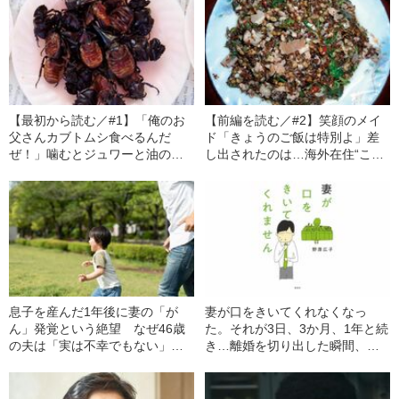
【最初から読む／#1】「俺のお
【前編を読む／#2】笑顔のメイ
父さんカブトムシ食べるんだ
ド「きょうのご飯は特別よ」差
ぜ！」噛むとジュワーと油のよ
し出されたのは…海外在住“こじ
うな液が…ラオスで出会った
らせ女子”も驚いた「アリ料理」
「いちばん不味い昆虫食」
の味〈写真あり〉
息子を産んだ1年後に妻の「が
妻が口をきいてくれなくなっ
ん」発覚という絶望 なぜ46歳
た。それが3日、3か月、1年と続
の夫は「実は不幸でもない」と
き…離婚を切り出した瞬間、妻
思えたのか？
が見せた“驚きの反応”