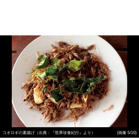
コオロギの素揚げ（出典：『世界珍食紀行』より）
(画像 5/10)