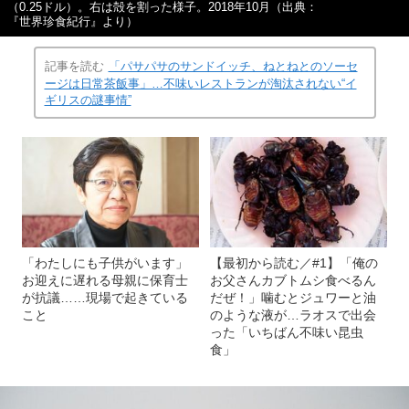
（0.25ドル）。右は殻を割った様子。2018年10月（出典：
『世界珍食紀行』より）
記事を読む
「パサパサのサンドイッチ、ねとねとのソーセ
ージは日常茶飯事」…不味いレストランが淘汰されない“イ
ギリスの謎事情”
「わたしにも子供がいます」
【最初から読む／#1】「俺の
お迎えに遅れる母親に保育士
お父さんカブトムシ食べるん
が抗議……現場で起きている
だぜ！」噛むとジュワーと油
こと
のような液が…ラオスで出会
った「いちばん不味い昆虫
食」