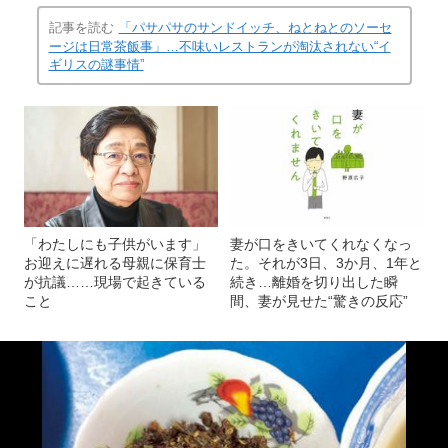
記事を読む
「パサパサのサンドイッチ、ねとねとのソーセ
ージは日常茶飯事」…不味いレストランが淘汰されない“イ
ギリスの謎事情”
「わたしにも子供がいます」
妻が口をきいてくれなくなっ
お迎えに遅れる母親に保育士
た。それが3日、3か月、1年と
が抗議……現場で起きている
続き…離婚を切り出した瞬
こと
間、妻が見せた“驚きの反応”