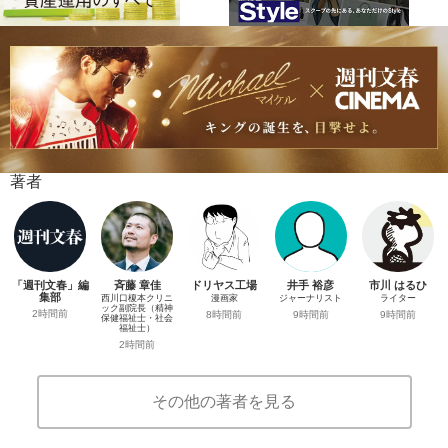
著者
「週刊文春」編
斉藤 章佳
ドリヤス工場
井手 裕彦
市川 はるひ
集部
西川口榎本クリニ
漫画家
ジャーナリスト
ライター
ック副院長（精神
2時間前
8時間前
9時間前
9時間前
保健福祉士・社会
福祉士）
2時間前
その他の著者を見る