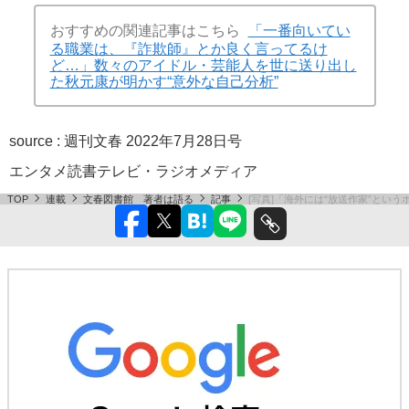
おすすめの関連記事はこちら
「一番向いてい
る職業は、『詐欺師』とか良く言ってるけ
ど…」数々のアイドル・芸能人を世に送り出し
た秋元康が明かす“意外な自己分析”
source :
週刊文春 2022年7月28日号
エンタメ
読書
テレビ・ラジオ
メディア
TOP
連載
文春図書館 著者は語る
記事
[写真]「海外には“放送作家”とい