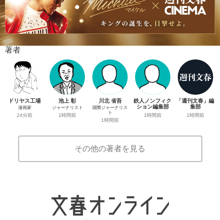
著者
ドリヤス工場
池上 彰
川北 省吾
鉄人ノンフィク
「週刊文春」編
ション編集部
集部
漫画家
ジャーナリスト
国際ジャーナリス
ト
1時間前
1時間前
24分前
1時間前
1時間前
その他の著者を見る