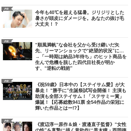
PR
今年も40℃を超える猛暑。ジリジリとした
暑さが頭皮にダメージを。あなたの抜け毛
大丈夫！？
PR
“順風満帆”な会社を父から受け継いだ矢
先、リーマンショックで“絶望的状況”に…
→「一時期は納品3年待ち」のヒット商品を
生んで危機を脱した四代目社長が明か
す、“逆転の戦術”
PR
《祝59歳》日本中の【ステイサム愛】が大
暴走！ “勝手に”生誕祭試写会開催！ 主演も
助演も全部ステイサム！「ステサミー賞」
爆誕！【応募総数941票 全54作品の栄冠に
輝いた作品とはー!?】
PR
《渡辺淳一原作＆娘・渡邉直子監督》“女性
の性”を真摯に描く意欲作に黒木瞳・西岡德