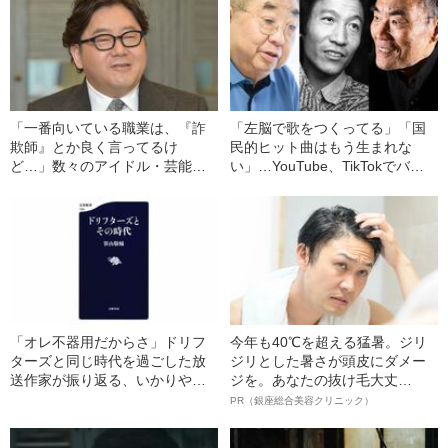
「一番向いている職業は、『詐
「左脳で歌をつくってる」「国
欺師』とか良く言ってるけ
民的ヒット曲はもう生まれな
ど…」数々のアイドル・芸能人
い」…YouTube、TikTokでバズ
を世に送り出した秋元康が明か
る「昭和歌謡」、立役者たちが
す“意外な自己分析”
呈していた“苦言”
「オレ不器用だからさ」ドリフ
今年も40℃を超える猛暑。ジリ
ターズと同じ時代を過ごした放
ジリとした暑さが頭皮にダメー
送作家が振り返る、いかりや長
ジを。あなたの抜け毛大丈
介の“最後の言葉”
夫！？
PR（銀座総合美容クリニック）