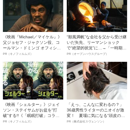
《映画『Michael／マイケル』》
“順風満帆”な会社を父から受け継
父ジョセフ・ジャクソン役、コ
いだ矢先、リーマンショック
ールマン・ドミンゴ オフィシャ
で“絶望的状況”に…→「一時期は
ルインタビュー“観客を魅了した
納品3年待ち」のヒット商品を生
PR（キノフィルムズ）
PR（オープンハウスグループ）
名優、複雑な父親像への想いを
んで危機を脱した四代目社長が
語る”《日本興収70億円突破》
明かす、“逆転の戦術”
《映画『シェルター』》ジェイ
「えっ、こんなに変わるの？」
ソン・ステイサムがお盆を“打
36歳男性ライターのニオイが激
破”する!!《「眠眠打破」コラ
変！ 夏場に気になる“頭皮のニ
ボ》
オイ”や“ベタつき”を解消す
PR（キノフィルムズ）
PR（株式会社スヴェンソン）
る、“ウィッグのスペシャリス