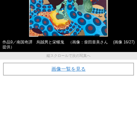
作品9／南国奇譚 烏賊男と栄螺鬼 （画像：柴田亜美さん
(画像 16/27)
提供）
縦スクロールで次の写真へ
画像一覧を見る