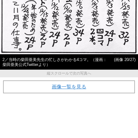
2／当時の柴田亜美先生の忙しさがわかる4コマ。（漫画：
(画像 20/27)
柴田亜美公式Twitterより）
縦スクロールで次の写真へ
画像一覧を見る