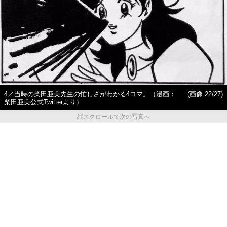
4／当時の柴田亜美先生の忙しさがわかる4コマ。（漫画：
(画像 22/27)
柴田亜美公式Twitterより）
縦スクロールで次の写真へ