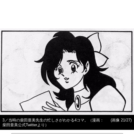
3／当時の柴田亜美先生の忙しさがわかる4コマ。（漫画：
(画像 21/27)
柴田亜美公式Twitterより）