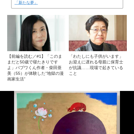
「新たな夢」
【前編を読む／#1】「このま
「わたしにも子供がいます」
まだと50歳で寝たきりです
お迎えに遅れる母親に保育士
よ」パプワくん作者・柴田亜
が抗議……現場で起きている
美（55）が体験した“地獄の漫
こと
画家生活”