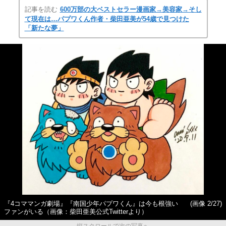
記事を読む
600万部の大ベストセラー漫画家→美容家→そし
て現在は…パプワくん作者・柴田亜美が54歳で見つけた
「新たな夢」
『4コママンガ劇場』『南国少年パプワくん』は今も根強い
(画像 2/27)
ファンがいる（画像：柴田亜美公式Twitterより）
縦スクロールで次の写真へ