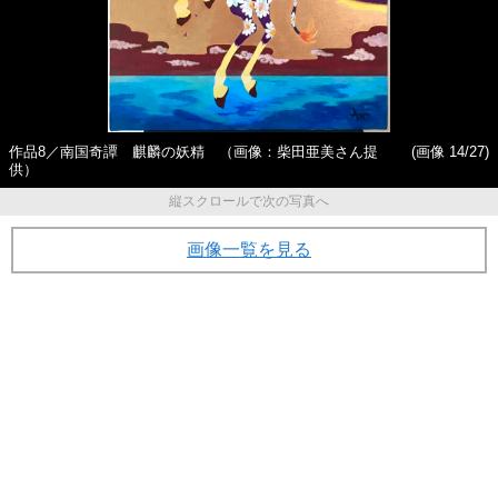
作品8／南国奇譚 麒麟の妖精 （画像：柴田亜美さん提
(画像 14/27)
供）
縦スクロールで次の写真へ
画像一覧を見る