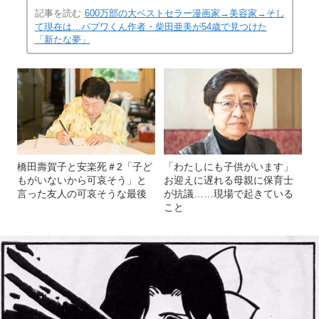
記事を読む
600万部の大ベストセラー漫画家→美容家→そし
て現在は…パプワくん作者・柴田亜美が54歳で見つけた
「新たな夢」
橋田壽賀子と安楽死＃2「子ど
「わたしにも子供がいます」
もがいないから可哀そう」と
お迎えに遅れる母親に保育士
言った友人の可哀そうな最後
が抗議……現場で起きている
こと