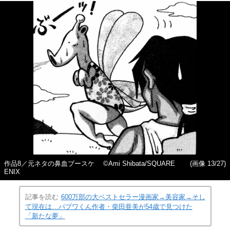
作品8／元ネタの鼻血ブースケ ©Ami Shibata/SQUARE
(画像 13/27)
ENIX
記事を読む
600万部の大ベストセラー漫画家→美容家→そし
て現在は…パプワくん作者・柴田亜美が54歳で見つけた
「新たな夢」