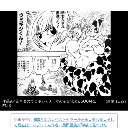
作品9／元ネタのウミギシくん ©Ami Shibata/SQUARE
(画像 15/27)
ENIX
記事を読む
600万部の大ベストセラー漫画家→美容家→そし
て現在は…パプワくん作者・柴田亜美が54歳で見つけた