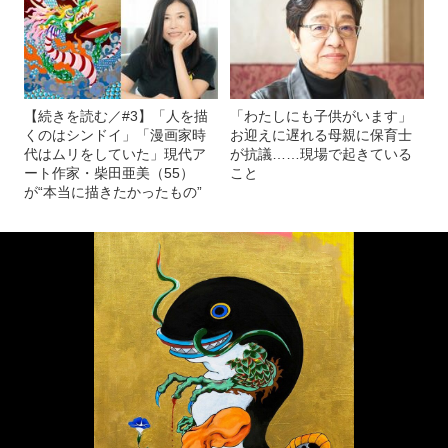
【続きを読む／#3】「人を描
「わたしにも子供がいます」
くのはシンドイ」「漫画家時
お迎えに遅れる母親に保育士
代はムリをしていた」現代ア
が抗議……現場で起きている
ート作家・柴田亜美（55）
こと
が“本当に描きたかったもの”