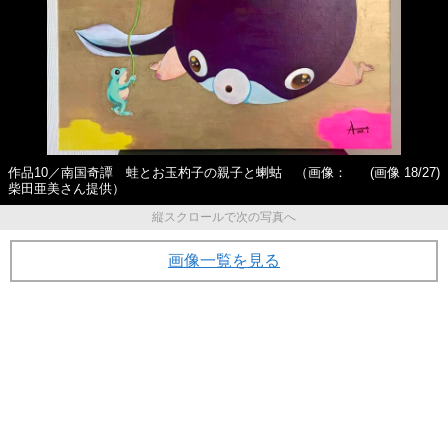
作品10／南国奇譚 蛙とお玉杓子の親子と蝲蛄 （画像：
(画像 18/27)
柴田亜美さん提供）
縦スクロールで次の写真へ
画像一覧を見る