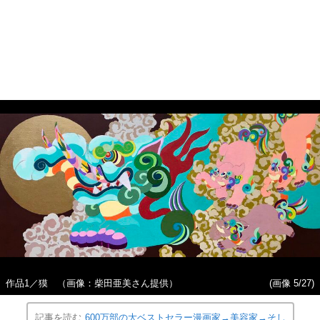
作品1／獏 （画像：柴田亜美さん提供）
(画像 5/27)
記事を読む
600万部の大ベストセラー漫画家→美容家→そし