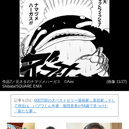
作品7／元ネタのナマヅメハーガス ©Ami
(画像 11/27)
Shibata/SQUARE ENIX
記事を読む
600万部の大ベストセラー漫画家→美容家→そし
て現在は…パプワくん作者・柴田亜美が54歳で見つけた
「新たな夢」