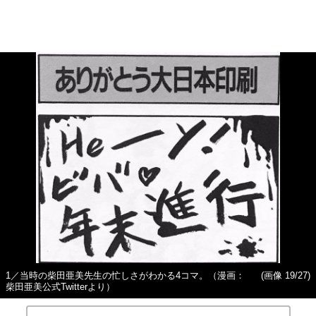
1／当時の柴田亜美先生の忙しさがわかる4コマ。（漫画：
(画像 19/27)
柴田亜美公式Twitterより）