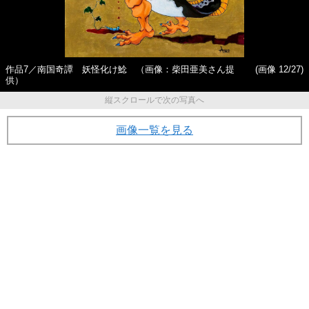
作品7／南国奇譚 妖怪化け鯰 （画像：柴田亜美さん提
(画像 12/27)
供）
縦スクロールで次の写真へ
画像一覧を見る