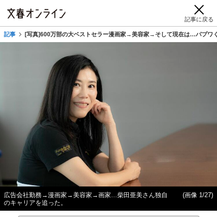
記事に戻る
記事
[写真]600万部の大ベストセラー漫画家→美容家→そして現在は…パプワ
広告会社勤務→漫画家→美容家→画家…柴田亜美さん独自
(画像 1/27)
のキャリアを追った。