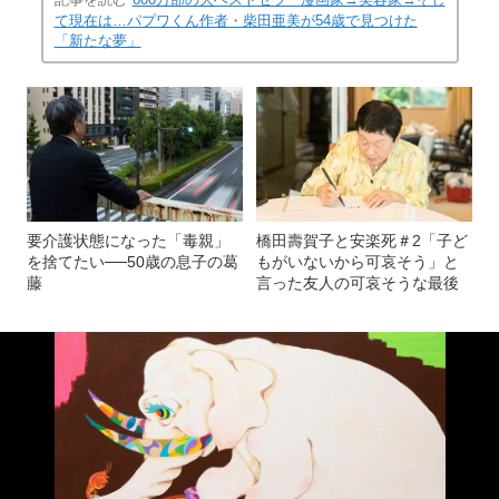
て現在は…パプワくん作者・柴田亜美が54歳で見つけた
「新たな夢」
要介護状態になった「毒親」
橋田壽賀子と安楽死＃2「子ど
を捨てたい──50歳の息子の葛
もがいないから可哀そう」と
藤
言った友人の可哀そうな最後