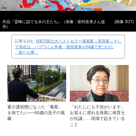
作品『霊峰に詣でる水の王たち』（画像：柴田亜美さん提
(画像 3/27)
供）
記事を読む
600万部の大ベストセラー漫画家→美容家→そし
て現在は…パプワくん作者・柴田亜美が54歳で見つけた
「新たな夢」
要介護状態になった「毒親」
「わたしにも子供がいます」
を捨てたい──50歳の息子の葛
お迎えに遅れる母親に保育士
藤
が抗議……現場で起きている
こと