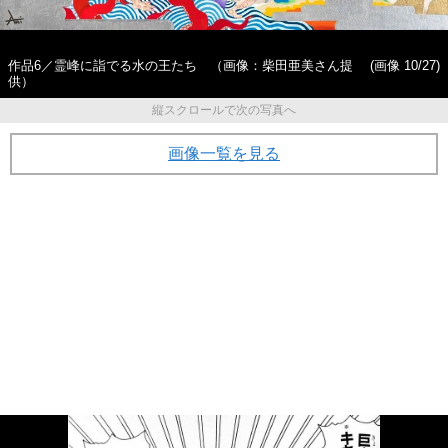
作品6／霊峰に詣でる水の王たち （画像：柴田亜美さん提
(画像 10/27)
供）
縦スクロールで次の写真へ
画像一覧を見る