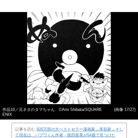
作品10／元ネタのタマちゃん ©Ami Shibata/SQUARE
(画像 17/27)
ENIX
記事を読む
600万部の大ベストセラー漫画家→美容家→そし
て現在は…パプワくん作者・柴田亜美が54歳で見つけた