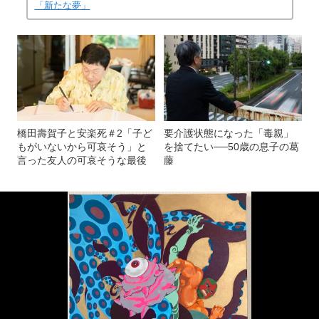
「新たな夢」
橋田壽賀子と安楽死＃2「子ど
要介護状態になった「毒親」
もがいないから可哀そう」と
を捨てたい──50歳の息子の葛
言った友人の可哀そうな最後
藤