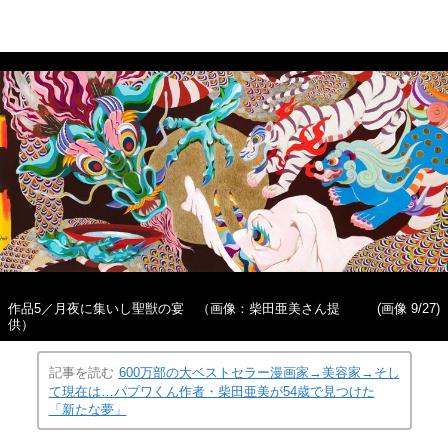
作品5／月夜に集いし聖獣の宴 （画像：柴田亜美さん提
(画像 9/27)
供）
記事を読む
600万部の大ベストセラー漫画家→美容家→そし
て現在は…パプワくん作者・柴田亜美が54歳で見つけた
「新たな夢」