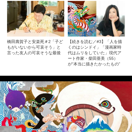
橋田壽賀子と安楽死＃2「子ど
【続きを読む／#3】「人を描
もがいないから可哀そう」と
くのはシンドイ」「漫画家時
言った友人の可哀そうな最後
代はムリをしていた」現代ア
ート作家・柴田亜美（55）
が“本当に描きたかったもの”