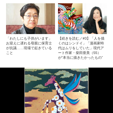
「わたしにも子供がいます」
【続きを読む／#3】「人を描
お迎えに遅れる母親に保育士
くのはシンドイ」「漫画家時
が抗議……現場で起きている
代はムリをしていた」現代ア
こと
ート作家・柴田亜美（55）
が“本当に描きたかったもの”