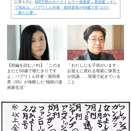
記事を読む
600万部の大ベストセラー漫画家→美容家→そし
て現在は…パプワくん作者・柴田亜美が54歳で見つけた
「新たな夢」
【前編を読む／#1】「このま
「わたしにも子供がいます」
まだと50歳で寝たきりです
お迎えに遅れる母親に保育士
よ」パプワくん作者・柴田亜
が抗議……現場で起きている
美（55）が体験した“地獄の漫
こと
画家生活”