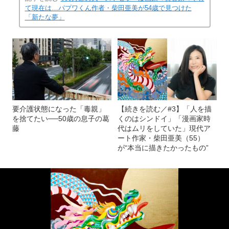
て現在は…パプワくん作者・柴田亜美が54歳で見つけた
「新たな夢」
要介護状態になった「毒親」
【続きを読む／#3】「人を描
を捨てたい──50歳の息子の葛
くのはシンドイ」「漫画家時
藤
代はムリをしていた」現代ア
ート作家・柴田亜美（55）
が“本当に描きたかったもの”