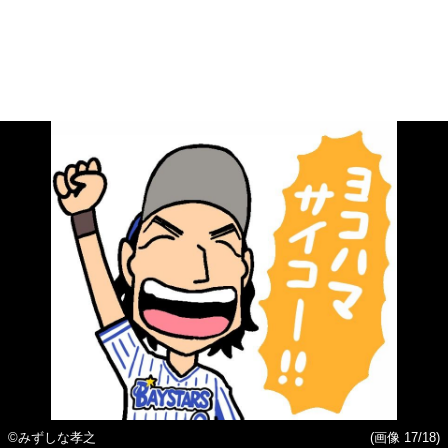
©みずしな孝之
(画像 17/18)