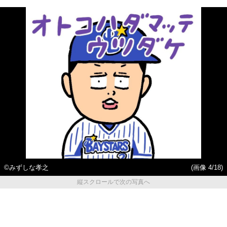
©みずしな孝之
(画像 4/18)
縦スクロールで次の写真へ