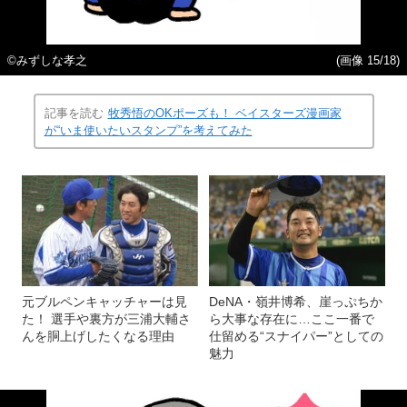
©みずしな孝之
(画像 15/18)
記事を読む
牧秀悟のOKポーズも！ ベイスターズ漫画家
が“いま使いたいスタンプ”を考えてみた
元ブルペンキャッチャーは見
DeNA・嶺井博希、崖っぷちか
た！ 選手や裏方が三浦大輔さ
ら大事な存在に…ここ一番で
んを胴上げしたくなる理由
仕留める“スナイパー”としての
魅力