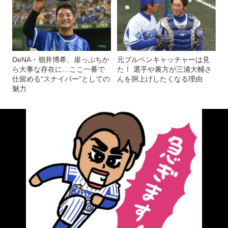
DeNA・嶺井博希、崖っぷちか
元ブルペンキャッチャーは見
ら大事な存在に…ここ一番で
た！ 選手や裏方が三浦大輔さ
仕留める“スナイパー”としての
んを胴上げしたくなる理由
魅力