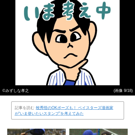
©みずしな孝之
(画像 9/18)
記事を読む
牧秀悟のOKポーズも！ ベイスターズ漫画家
が“いま使いたいスタンプ”を考えてみた