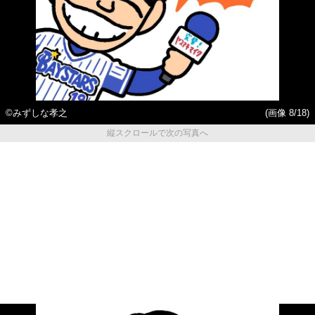
©みずしな孝之
(画像 8/18)
縦スクロールで次の写真へ