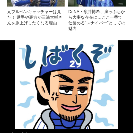
元ブルペンキャッチャーは見
DeNA・嶺井博希、崖っぷちか
た！ 選手や裏方が三浦大輔さ
ら大事な存在に…ここ一番で
んを胴上げしたくなる理由
仕留める“スナイパー”としての
魅力