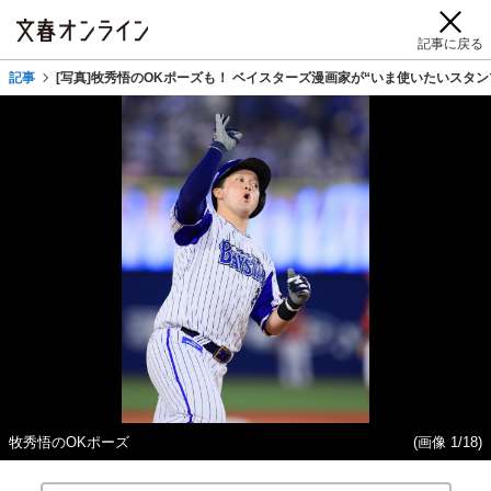
記事に戻る
記事
[写真]牧秀悟のOKポーズも！ ベイスターズ漫画家が“いま使いたいスタン
牧秀悟のOKポーズ
(画像 1/18)