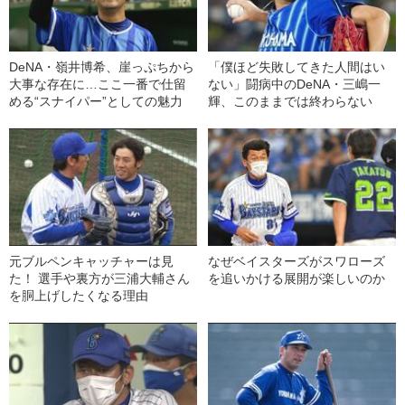
DeNA・嶺井博希、崖っぷちから
「僕ほど失敗してきた人間はい
大事な存在に…ここ一番で仕留
ない」闘病中のDeNA・三嶋一
める“スナイパー”としての魅力
輝、このままでは終わらない
元ブルペンキャッチャーは見
なぜベイスターズがスワローズ
た！ 選手や裏方が三浦大輔さん
を追いかける展開が楽しいのか
を胴上げしたくなる理由