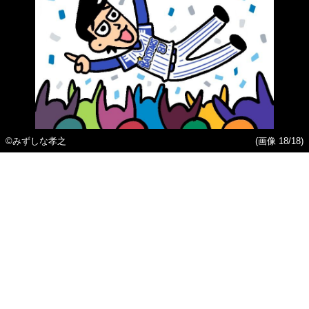
©みずしな孝之
(画像 18/18)