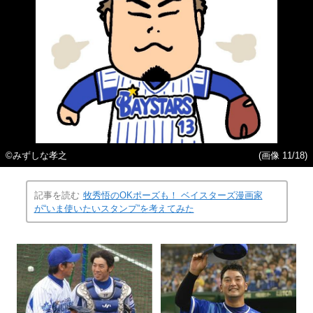
©みずしな孝之
(画像 11/18)
記事を読む
牧秀悟のOKポーズも！ ベイスターズ漫画家
が“いま使いたいスタンプ”を考えてみた