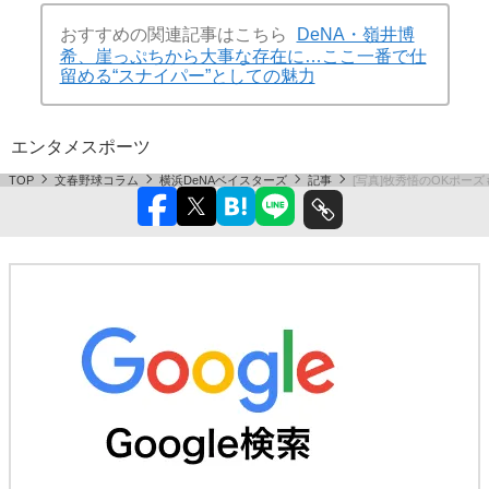
おすすめの関連記事はこちら
DeNA・嶺井博
希、崖っぷちから大事な存在に…ここ一番で仕
留める“スナイパー”としての魅力
エンタメ
スポーツ
TOP
文春野球コラム
横浜DeNAベイスターズ
記事
[写真]牧秀悟のOKポー