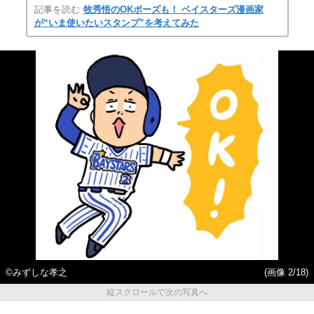
記事を読む
牧秀悟のOKポーズも！ ベイスターズ漫画家
が“いま使いたいスタンプ”を考えてみた
©みずしな孝之
(画像 2/18)
縦スクロールで次の写真へ