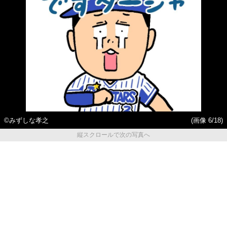
©みずしな孝之
(画像 6/18)
縦スクロールで次の写真へ