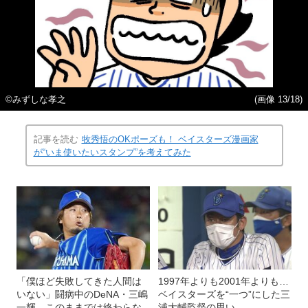
©みずしな孝之
(画像 13/18)
記事を読む
牧秀悟のOKポーズも！ ベイスターズ漫画家
が“いま使いたいスタンプ”を考えてみた
「僕ほど失敗してきた人間は
1997年よりも2001年よりも…
いない」闘病中のDeNA・三嶋
ベイスターズを“一つ”にした三
一輝、このままでは終わらな
浦大輔監督の思い