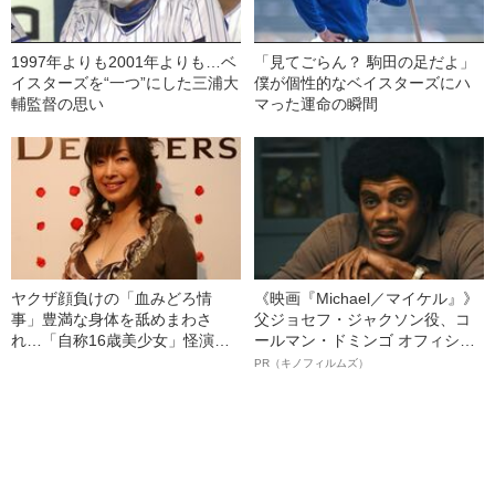
1997年よりも2001年よりも…ベ
「見てごらん？ 駒田の足だよ」
イスターズを“一つ”にした三浦大
僕が個性的なベイスターズにハ
輔監督の思い
マった運命の瞬間
ヤクザ顔負けの「血みどろ情
《映画『Michael／マイケル』》
事」豊満な身体を舐めまわさ
父ジョセフ・ジャクソン役、コ
れ…「自称16歳美少女」怪演
ールマン・ドミンゴ オフィシャ
中、かたせ梨乃（69）の美しす
ルインタビュー“観客を魅了した
PR（キノフィルムズ）
ぎる“熟れ方”
名優、複雑な父親像への想いを
語る”《日本興収70億円突破》