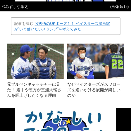
©みずしな孝之
(画像 5/18)
記事を読む
牧秀悟のOKポーズも！ ベイスターズ漫画家
が“いま使いたいスタンプ”を考えてみた
元ブルペンキャッチャーは見
なぜベイスターズがスワロー
た！ 選手や裏方が三浦大輔さ
ズを追いかける展開が楽しい
んを胴上げしたくなる理由
のか