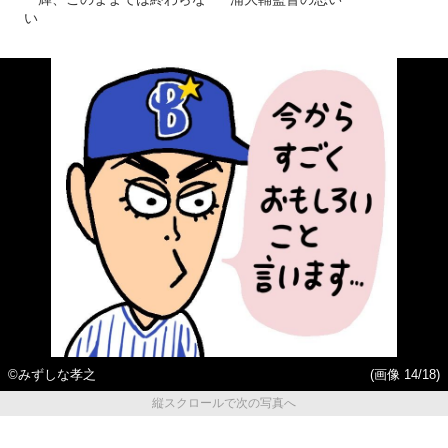
い
©みずしな孝之
(画像 14/18)
縦スクロールで次の写真へ