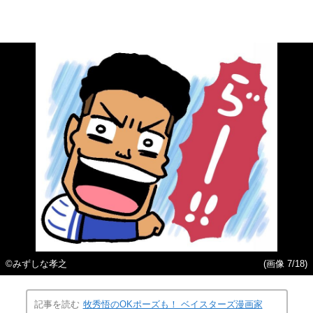
©みずしな孝之
(画像 7/18)
記事を読む
牧秀悟のOKポーズも！ ベイスターズ漫画家