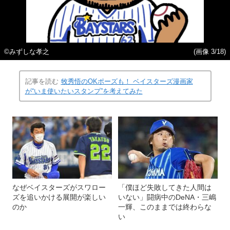
©みずしな孝之
(画像 3/18)
記事を読む
牧秀悟のOKポーズも！ ベイスターズ漫画家
が“いま使いたいスタンプ”を考えてみた
なぜベイスターズがスワロー
「僕ほど失敗してきた人間は
ズを追いかける展開が楽しい
いない」闘病中のDeNA・三嶋
のか
一輝、このままでは終わらな
い