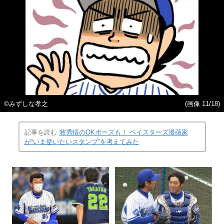
©みずしな孝之
(画像 11/18)
記事を読む
牧秀悟のOKポーズも！ ベイスターズ漫画家
が“いま使いたいスタンプ”を考えてみた