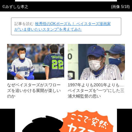
©みずしな孝之
(画像 5/18)
記事を読む
牧秀悟のOKポーズも！ ベイスターズ漫画家
が“いま使いたいスタンプ”を考えてみた
なぜベイスターズがスワロー
1997年よりも2001年よりも…
ズを追いかける展開が楽しい
ベイスターズを“一つ”にした三
のか
浦大輔監督の思い