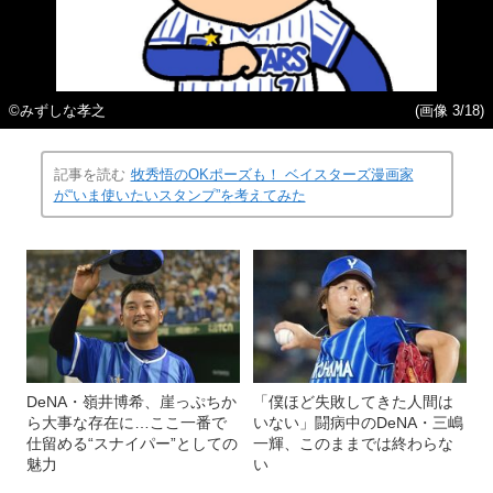
©みずしな孝之
(画像 3/18)
記事を読む
牧秀悟のOKポーズも！ ベイスターズ漫画家
が“いま使いたいスタンプ”を考えてみた
DeNA・嶺井博希、崖っぷちか
「僕ほど失敗してきた人間は
ら大事な存在に…ここ一番で
いない」闘病中のDeNA・三嶋
仕留める“スナイパー”としての
一輝、このままでは終わらな
魅力
い