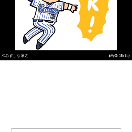
©みずしな孝之
(画像 18/18)