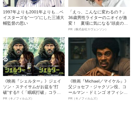
1997年よりも2001年よりも…ベ
「えっ、こんなに変わるの？」
イスターズを“一つ”にした三浦大
36歳男性ライターのニオイが激
輔監督の思い
変！ 夏場に気になる“頭皮のニ
オイ”や“ベタつき”を解消す
PR（株式会社スヴェンソン）
る、“ウィッグのスペシャリス
ト”が生み出した徹底ケアとは
《映画『シェルター』》ジェイ
《映画『Michael／マイケル』》
ソン・ステイサムがお盆を“打
父ジョセフ・ジャクソン役、コ
破”する!!《「眠眠打破」コラ
ールマン・ドミンゴ オフィシャ
ボ》
ルインタビュー“観客を魅了した
PR（キノフィルムズ）
PR（キノフィルムズ）
名優、複雑な父親像への想いを
語る”《日本興収70億円突破》