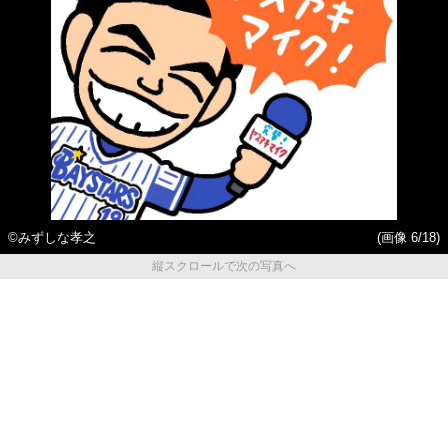
©みずしな孝之
(画像 6/18)
縦スクロールで次の写真へ