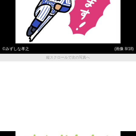
©みずしな孝之
(画像 8/18)
縦スクロールで次の写真へ