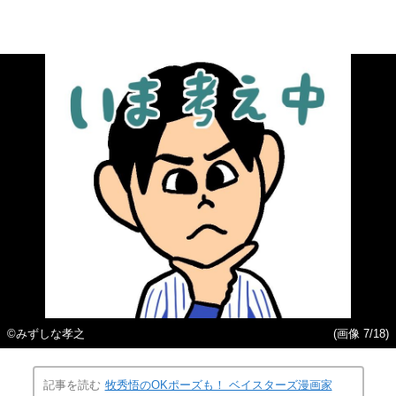
©みずしな孝之
(画像 7/18)
記事を読む
牧秀悟のOKポーズも！ ベイスターズ漫画家