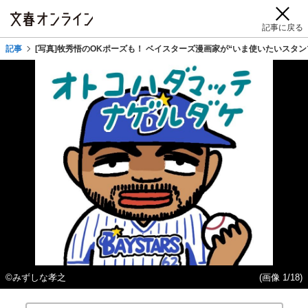
記事に戻る
記事
[写真]牧秀悟のOKポーズも！ ベイスターズ漫画家が“いま使いたいスタン
©みずしな孝之
(画像 1/18)