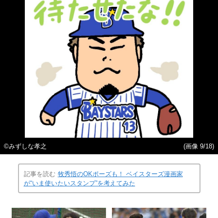
©みずしな孝之
(画像 9/18)
記事を読む
牧秀悟のOKポーズも！ ベイスターズ漫画家
が“いま使いたいスタンプ”を考えてみた