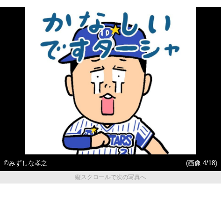
©みずしな孝之
(画像 4/18)
縦スクロールで次の写真へ