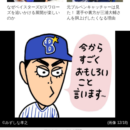
なぜベイスターズがスワロー
元ブルペンキャッチャーは見
ズを追いかける展開が楽しい
た！ 選手や裏方が三浦大輔さ
のか
んを胴上げしたくなる理由
©みずしな孝之
(画像 12/18)