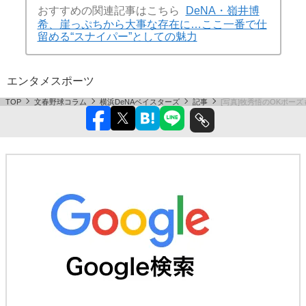
おすすめの関連記事はこちら
DeNA・嶺井博
希、崖っぷちから大事な存在に…ここ一番で仕
留める“スナイパー”としての魅力
エンタメ
スポーツ
TOP
文春野球コラム
横浜DeNAベイスターズ
記事
[写真]牧秀悟のOKポー