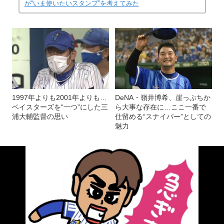
が“いま使いたいスタンプ”を考えてみた
1997年よりも2001年よりも…
DeNA・嶺井博希、崖っぷちか
ベイスターズを“一つ”にした三
ら大事な存在に…ここ一番で
浦大輔監督の思い
仕留める“スナイパー”としての
魅力