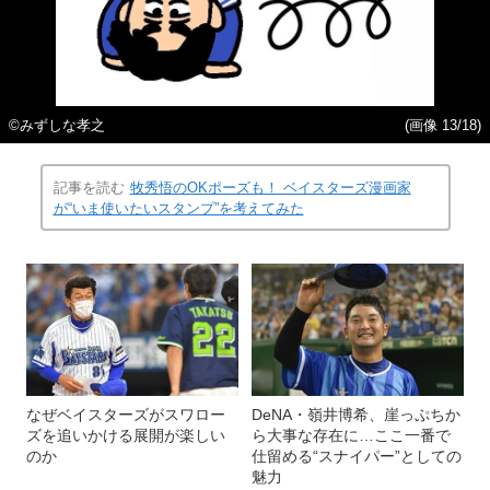
©みずしな孝之
(画像 13/18)
記事を読む
牧秀悟のOKポーズも！ ベイスターズ漫画家
が“いま使いたいスタンプ”を考えてみた
なぜベイスターズがスワロー
DeNA・嶺井博希、崖っぷちか
ズを追いかける展開が楽しい
ら大事な存在に…ここ一番で
のか
仕留める“スナイパー”としての
魅力