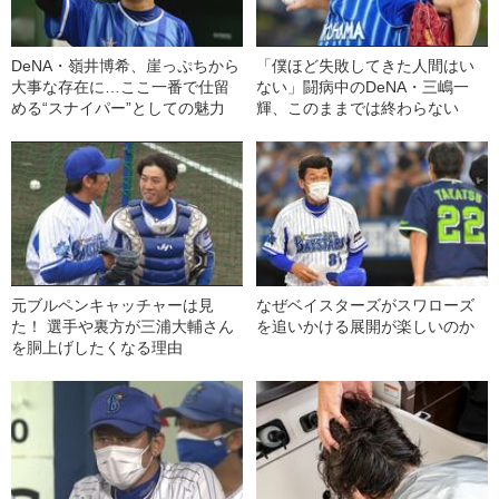
DeNA・嶺井博希、崖っぷちから
「僕ほど失敗してきた人間はい
大事な存在に…ここ一番で仕留
ない」闘病中のDeNA・三嶋一
める“スナイパー”としての魅力
輝、このままでは終わらない
元ブルペンキャッチャーは見
なぜベイスターズがスワローズ
た！ 選手や裏方が三浦大輔さん
を追いかける展開が楽しいのか
を胴上げしたくなる理由