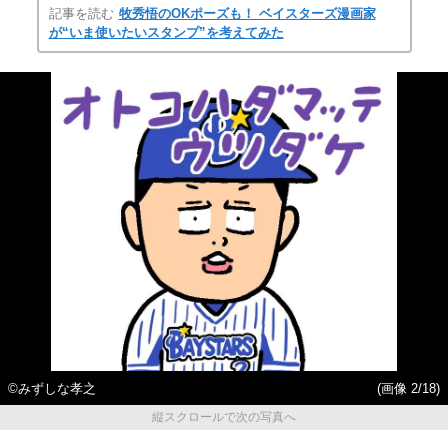
記事を読む
牧秀悟のOKポーズも！ ベイスターズ漫画家
が“いま使いたいスタンプ”を考えてみた
©みずしな孝之
(画像 2/18)
縦スクロールで次の写真へ