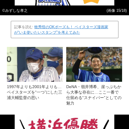
©みずしな孝之
(画像 15/18)
記事を読む
牧秀悟のOKポーズも！ ベイスターズ漫画家
が“いま使いたいスタンプ”を考えてみた
1997年よりも2001年よりも…
DeNA・嶺井博希、崖っぷちか
ベイスターズを“一つ”にした三
ら大事な存在に…ここ一番で
浦大輔監督の思い
仕留める“スナイパー”としての
魅力