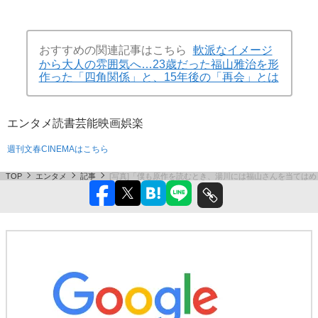
おすすめの関連記事はこちら
軟派なイメージ
から大人の雰囲気へ…23歳だった福山雅治を形
作った「四角関係」と、15年後の「再会」とは
エンタメ
読書
芸能
映画
娯楽
週刊文春CINEMAはこちら
TOP
エンタメ
記事
[写真]「僕も原作を読むとき、湯川には福山さんを当ては