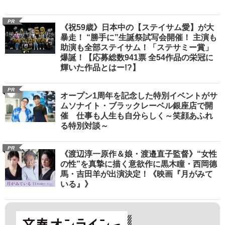
PR
《祝59歳》日本中の【ステイサム愛】が大
暴走！ “勝手に”生誕祭試写会開催！ 主演も
助演も全部ステイサム！「ステサミー賞」
爆誕！【応募総数941票 全54作品の栄冠に
輝いた作品とはー!?】
PR
オープン1周年を記念した特別イベントがサ
ムソナイト・ブラックレーベル銀座店で開
催 仕事も人生も自分らしく～笑顔あふれ
る特別対談～
PR
《渡辺淳一原作＆娘・渡邉直子監督》“女性
の性”を真摯に描く意欲作に黒木瞳・西岡德
馬・吉田羊が出演決定！《映画『月がみて
いる』》