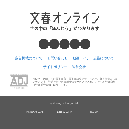
広告掲載について
お問い合わせ
動画・バナー広告について
サイトポリシー
運営会社
ABJマークは、この電子書店・電子書籍配信サービスが、著作権者からコ
ンテンツ使用許諾を得た正規版配信サービスであることを示す登録商標
（登録番号6091713号）です。
(c) Bungeishunju Ltd.
Number Web
CREA WEB
本の話