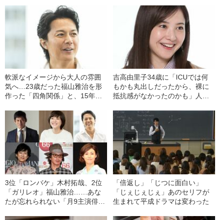
軟派なイメージから大人の雰囲
吉高由里子34歳に「ICUでは何
気へ…23歳だった福山雅治を形
もかも丸出しだったから、裸に
作った「四角関係」と、15年後
抵抗感がなかったのかも」人生
の「再会」とは
観が激変した“出来事”とは
3位「ロンバケ」木村拓哉、2位
「倍返し」「じつに面白い」
「ガリレオ」福山雅治……あな
「じぇじぇじぇ」あのセリフが
たが忘れられない「月9主演俳
生まれて平成ドラマは変わった
優」は誰ですか？