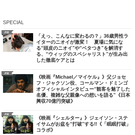
SPECIAL
PR
「えっ、こんなに変わるの？」36歳男性ラ
イターのニオイが激変！ 夏場に気にな
る“頭皮のニオイ”や“ベタつき”を解消す
る、“ウィッグのスペシャリスト”が生み出
した徹底ケアとは
PR
《映画『Michael／マイケル』》父ジョセ
フ・ジャクソン役、コールマン・ドミンゴ
オフィシャルインタビュー“観客を魅了した
名優、複雑な父親像への想いを語る”《日本
興収70億円突破》
PR
《映画『シェルター』》ジェイソン・ステ
イサムがお盆を“打破”する!!《「眠眠打破」
コラボ》