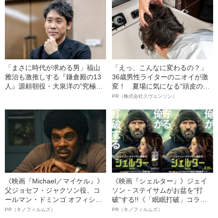
「まさに時代が求める男」福山
「えっ、こんなに変わるの？」
雅治も激推しする『鎌倉殿の13
36歳男性ライターのニオイが激
人』源頼朝役・大泉洋の“究極の
変！ 夏場に気になる“頭皮のニ
素人芸”
オイ”や“ベタつき”を解消す
PR（株式会社スヴェンソン）
る、“ウィッグのスペシャリス
ト”が生み出した徹底ケアとは
《映画『Michael／マイケル』》
《映画『シェルター』》ジェイ
父ジョセフ・ジャクソン役、コ
ソン・ステイサムがお盆を“打
ールマン・ドミンゴ オフィシャ
破”する!!《「眠眠打破」コラ
ルインタビュー“観客を魅了した
ボ》
PR（キノフィルムズ）
PR（キノフィルムズ）
名優、複雑な父親像への想いを