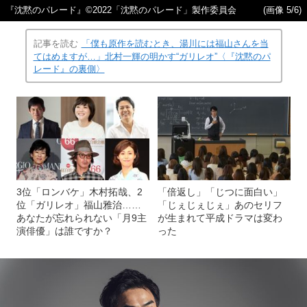
『沈黙のパレード』©2022「沈黙のパレード」製作委員会
(画像 5/6)
記事を読む
「僕も原作を読むとき、湯川には福山さんを当
てはめますが…」北村一輝の明かす“ガリレオ”〈『沈黙のパ
レード』の裏側〉
3位「ロンバケ」木村拓哉、2
「倍返し」「じつに面白い」
位「ガリレオ」福山雅治……
「じぇじぇじぇ」あのセリフ
あなたが忘れられない「月9主
が生まれて平成ドラマは変わ
演俳優」は誰ですか？
った