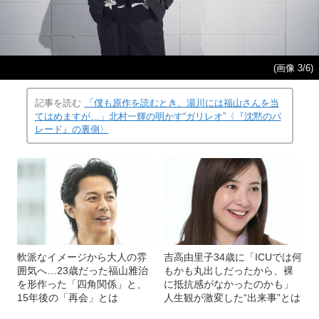
(画像 3/6)
記事を読む
「僕も原作を読むとき、湯川には福山さんを当
てはめますが…」北村一輝の明かす“ガリレオ”〈『沈黙のパ
レード』の裏側〉
軟派なイメージから大人の雰
吉高由里子34歳に「ICUでは何
囲気へ…23歳だった福山雅治
もかも丸出しだったから、裸
を形作った「四角関係」と、
に抵抗感がなかったのかも」
15年後の「再会」とは
人生観が激変した“出来事”とは