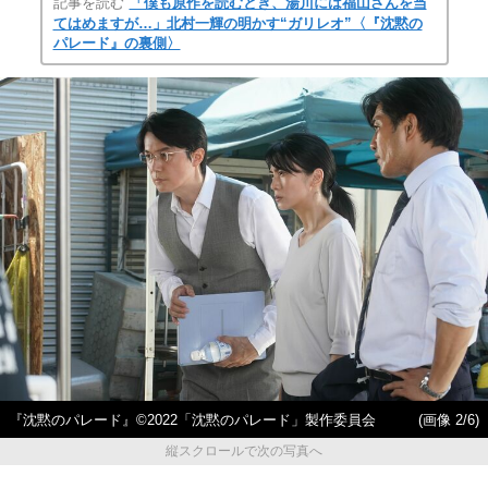
記事を読む
「僕も原作を読むとき、湯川には福山さんを当
てはめますが…」北村一輝の明かす“ガリレオ”〈『沈黙の
パレード』の裏側〉
『沈黙のパレード』©2022「沈黙のパレード」製作委員会
(画像 2/6)
縦スクロールで次の写真へ