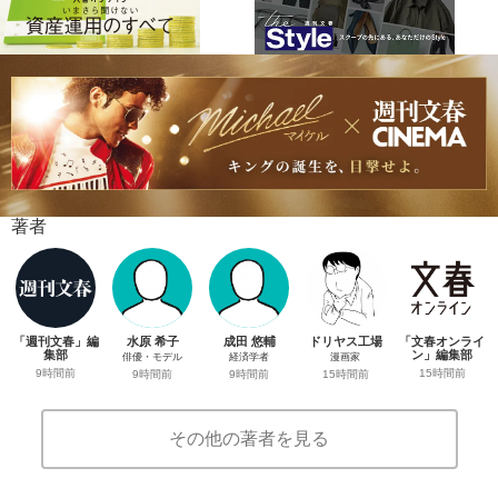
著者
「週刊文春」編
水原 希子
成田 悠輔
ドリヤス工場
「文春オンライ
集部
ン」編集部
俳優・モデル
経済学者
漫画家
9時間前
15時間前
9時間前
9時間前
15時間前
その他の著者を見る