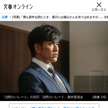
記事に戻る
記事
[写真]「僕も原作を読むとき、湯川には福山さんを当てはめますが…」北
『沈黙のパレード』©2022「沈黙のパレード」製作委員会
(画像 1/6)