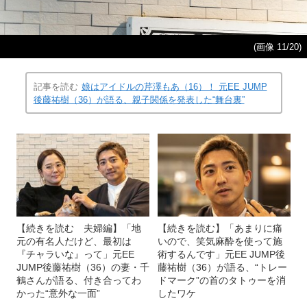
(画像 11/20)
記事を読む
娘はアイドルの芹澤もあ（16）！ 元EE JUMP
後藤祐樹（36）が語る、親子関係を発表した“舞台裏”
【続きを読む 夫婦編】「地
【続きを読む】「あまりに痛
元の有名人だけど、最初は
いので、笑気麻酔を使って施
『チャラいな』って」元EE
術するんです」元EE JUMP後
JUMP後藤祐樹（36）の妻・千
藤祐樹（36）が語る、“トレー
鶴さんが語る、付き合ってわ
ドマーク”の首のタトゥーを消
かった“意外な一面”
したワケ