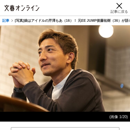
記事に戻る
記事
[写真]娘はアイドルの芹澤もあ（16）！ 元EE JUMP後藤祐樹（36）が
(画像 1/20)