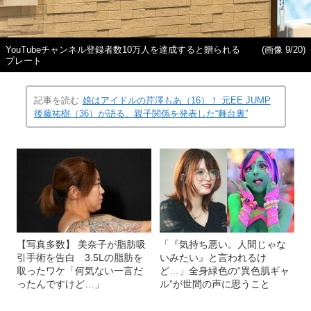
YouTubeチャンネル登録者数10万人を達成すると贈られる
(画像 9/20)
プレート
記事を読む
娘はアイドルの芹澤もあ（16）！ 元EE JUMP
後藤祐樹（36）が語る、親子関係を発表した“舞台裏”
【写真多数】 美奈子が脂肪吸
「『気持ち悪い。人間じゃな
引手術を告白 3.5Lの脂肪を
いみたい』と言われるけ
取ったワケ「何気ない一言だ
ど…」全身緑色の“異色肌ギャ
ったんですけど…」
ル”が世間の声に思うこと