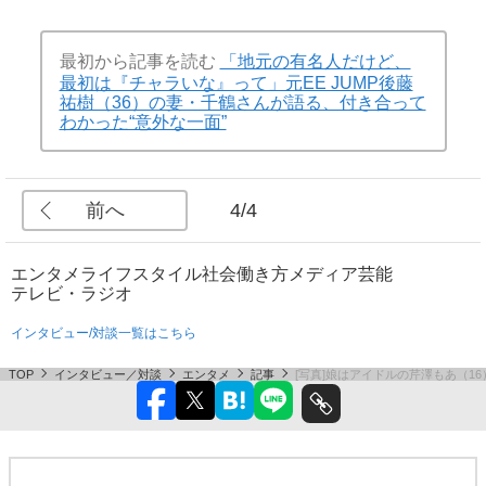
最初から記事を読む
「地元の有名人だけど、
最初は『チャラいな』って」元EE JUMP後藤
祐樹（36）の妻・千鶴さんが語る、付き合って
わかった“意外な一面”
前へ
4/4
エンタメ
ライフスタイル
社会
働き方
メディア
芸能
テレビ・ラジオ
インタビュー/対談一覧はこちら
TOP
インタビュー／対談
エンタメ
記事
[写真]娘はアイドルの芹澤もあ（16