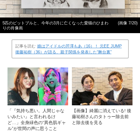
5匹のピットブルと、今年の3月に亡くなった愛猫のひまわ
(画像 7/20)
りの肖像画
記事を読む
娘はアイドルの芹澤もあ（16）！ 元EE JUMP
後藤祐樹（36）が語る、親子関係を発表した“舞台裏”
「『気持ち悪い。人間じゃな
【画像】綺麗に消えている! 後
いみたい』と言われるけ
藤祐樹さんのタトゥー除去前
ど…」全身緑色の“異色肌ギャ
と除去後を見る
ル”が世間の声に思うこと