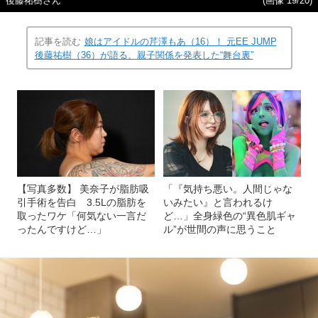
後藤祐樹さん
(画像 19/20)
記事を読む
娘はアイドルの芹澤もあ（16）！ 元EE JUMP
後藤祐樹（36）が語る、親子関係を発表した“舞台裏”
【写真多数】 美奈子が脂肪吸
「『気持ち悪い。人間じゃな
引手術を告白 3.5Lの脂肪を
いみたい』と言われるけ
取ったワケ「何気ない一言だ
ど…」全身緑色の“異色肌ギャ
ったんですけど…」
ル”が世間の声に思うこと