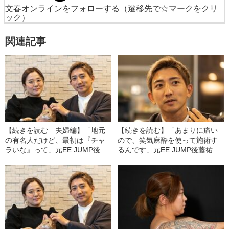
文春オンラインをフォローする
（遷移先で☆マークをクリ
ック）
関連記事
【続きを読む 夫婦編】「地元
【続きを読む】「あまりに痛い
の有名人だけど、最初は『チャ
ので、笑気麻酔を使って施術す
ラいな』って」元EE JUMP後藤
るんです」元EE JUMP後藤祐樹
祐樹（36）の妻・千鶴さんが語
（36）が語る、“トレードマー
る、付き合ってわかった“意外な
ク”の首のタトゥーを消したワケ
一面”