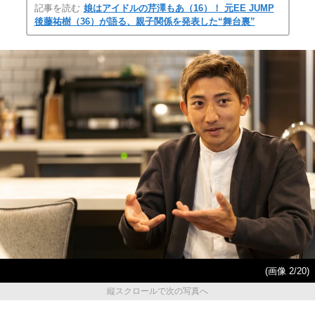
記事を読む
娘はアイドルの芹澤もあ（16）！ 元EE JUMP
後藤祐樹（36）が語る、親子関係を発表した“舞台裏”
(画像 2/20)
縦スクロールで次の写真へ