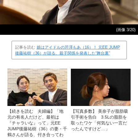
(画像 3/20)
記事を読む
娘はアイドルの芹澤もあ（16）！ 元EE JUMP
後藤祐樹（36）が語る、親子関係を発表した“舞台裏”
【続きを読む 夫婦編】「地
【写真多数】 美奈子が脂肪吸
元の有名人だけど、最初は
引手術を告白 3.5Lの脂肪を
『チャラいな』って」元EE
取ったワケ「何気ない一言だ
JUMP後藤祐樹（36）の妻・千
ったんですけど…」
鶴さんが語る、付き合ってわ