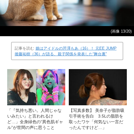
(画像 13/20)
記事を読む
娘はアイドルの芹澤もあ（16）！ 元EE JUMP
後藤祐樹（36）が語る、親子関係を発表した“舞台裏”
「『気持ち悪い。人間じゃな
【写真多数】 美奈子が脂肪吸
いみたい』と言われるけ
引手術を告白 3.5Lの脂肪を
ど…」全身緑色の“異色肌ギャ
取ったワケ「何気ない一言だ
ル”が世間の声に思うこと
ったんですけど…」