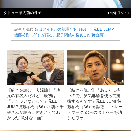
タトゥー除去前の様子
(画像 17/20)
記事を読む
娘はアイドルの芹澤もあ（16）！ 元EE JUMP
後藤祐樹（36）が語る、親子関係を発表した“舞台裏”
【続きを読む 夫婦編】「地
【続きを読む】「あまりに痛
元の有名人だけど、最初は
いので、笑気麻酔を使って施
『チャラいな』って」元EE
術するんです」元EE JUMP後
JUMP後藤祐樹（36）の妻・千
藤祐樹（36）が語る、“トレー
鶴さんが語る、付き合ってわ
ドマーク”の首のタトゥーを消
かった“意外な一面”
したワケ