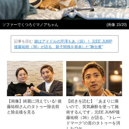
ソファーでくつろぐマノアちゃん
(画像 15/20)
記事を読む
娘はアイドルの芹澤もあ（16）！ 元EE JUMP
後藤祐樹（36）が語る、親子関係を発表した“舞台裏”
【画像】綺麗に消えている! 後
【続きを読む】「あまりに痛
藤祐樹さんのタトゥー除去前
いので、笑気麻酔を使って施
と除去後を見る
術するんです」元EE JUMP後
藤祐樹（36）が語る、“トレー
ドマーク”の首のタトゥーを消
したワケ