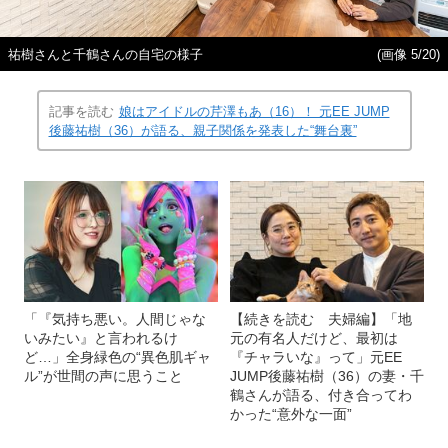
祐樹さんと千鶴さんの自宅の様子
(画像 5/20)
記事を読む
娘はアイドルの芹澤もあ（16）！ 元EE JUMP
後藤祐樹（36）が語る、親子関係を発表した“舞台裏”
「『気持ち悪い。人間じゃな
【続きを読む 夫婦編】「地
いみたい』と言われるけ
元の有名人だけど、最初は
ど…」全身緑色の“異色肌ギャ
『チャラいな』って」元EE
ル”が世間の声に思うこと
JUMP後藤祐樹（36）の妻・千
鶴さんが語る、付き合ってわ
かった“意外な一面”