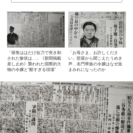
「寝巻ははだけ短刀で突き刺
「お母さま、お許しくださ
された惨状は…」《新聞掲載
い」部屋から聞こえたうめき
差し止め》襲われた国際的大
声…名門華族の令嬢はなぜ血
物の令嬢と“酷すぎる現場”
まみれになったのか