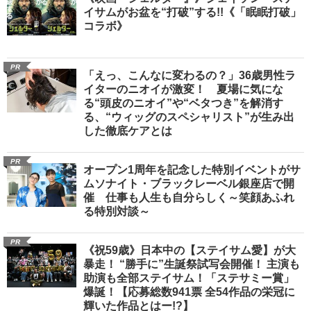
イサムがお盆を“打破”する!!《「眠眠打破」
コラボ》
PR
「えっ、こんなに変わるの？」36歳男性ラ
イターのニオイが激変！ 夏場に気にな
る“頭皮のニオイ”や“ベタつき”を解消す
る、“ウィッグのスペシャリスト”が生み出
した徹底ケアとは
PR
オープン1周年を記念した特別イベントがサ
ムソナイト・ブラックレーベル銀座店で開
催 仕事も人生も自分らしく～笑顔あふれ
る特別対談～
PR
《祝59歳》日本中の【ステイサム愛】が大
暴走！ “勝手に”生誕祭試写会開催！ 主演も
助演も全部ステイサム！「ステサミー賞」
爆誕！【応募総数941票 全54作品の栄冠に
輝いた作品とはー!?】