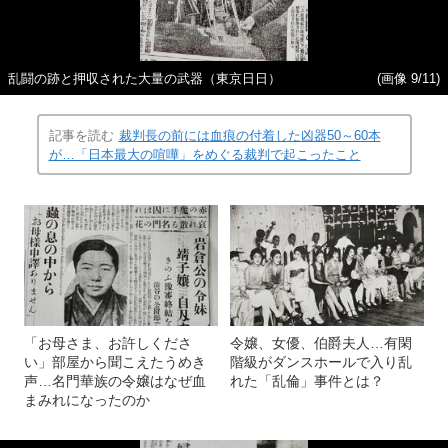
乱闘の跡と押収された大量の武器（東京日日）
(画像 9/11)
記事を読む
裁判長の前には血痕の付着した凶器50～60本
が…「日本最大の喧嘩」をめぐる裁判で起こったこと
「お母さま、お許しくださ
令嬢、女優、伯爵夫人…有閑
い」部屋から聞こえたうめき
階級がダンスホールで入り乱
声…名門華族の令嬢はなぜ血
れた「乱倫」事件とは？
まみれになったのか