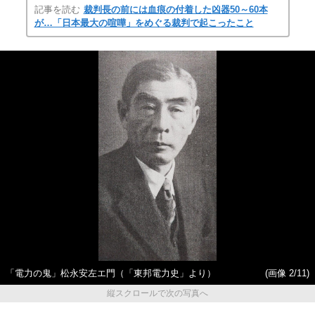
記事を読む
裁判長の前には血痕の付着した凶器50～60本
が…「日本最大の喧嘩」をめぐる裁判で起こったこと
「電力の鬼」松永安左エ門（「東邦電力史」より）
(画像 2/11)
縦スクロールで次の写真へ