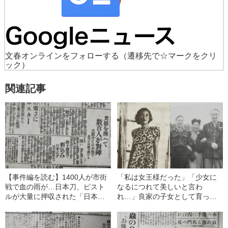
文春オンラインをフォローする
（遷移先で☆マークをクリ
ック）
関連記事
【事件編を読む】1400人が市街
「私は女王様だった」「少女に
戦で血の雨が…日本刀、ピスト
なるにつれて美しいと言わ
ルが大量に押収された「日本最
れ…」良家の子女として育った
大級の大喧嘩」とは何だったの
子爵夫人が踏み出した“ダブル不
か？
倫”の重い一歩