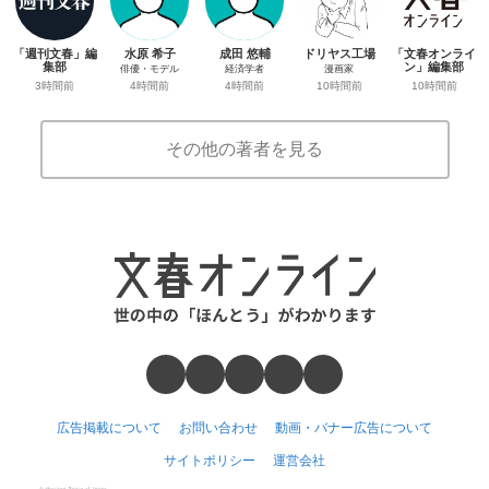
「週刊文春」編
水原 希子
成田 悠輔
ドリヤス工場
「文春オンライ
集部
ン」編集部
俳優・モデル
経済学者
漫画家
3時間前
10時間前
4時間前
4時間前
10時間前
その他の著者を見る
広告掲載について
お問い合わせ
動画・バナー広告について
サイトポリシー
運営会社