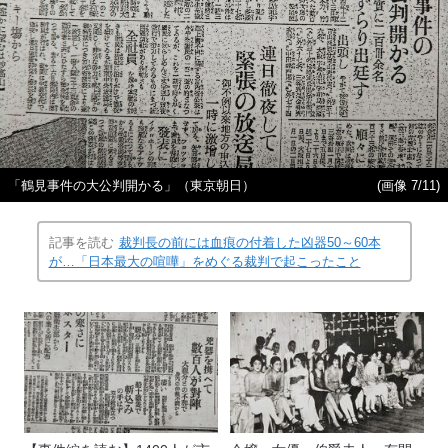
「鶴見事件の大公判開かる」（東京朝日）
(画像 7/11)
記事を読む
裁判長の前には血痕の付着した凶器50～60本
が…「日本最大の喧嘩」をめぐる裁判で起こったこと