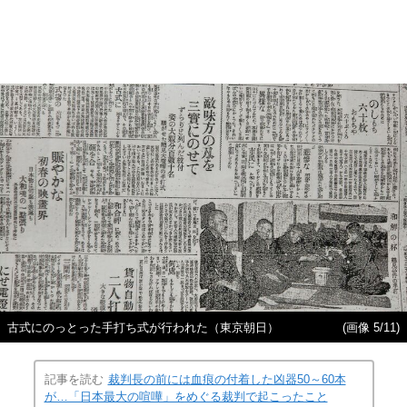
古式にのっとった手打ち式が行われた（東京朝日）
(画像 5/11)
記事を読む
裁判長の前には血痕の付着した凶器50～60本
が…「日本最大の喧嘩」をめぐる裁判で起こったこと