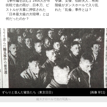
【事件編を読む】1400人が市
令嬢、女優、伯爵夫人…有閑
街戦で血の雨が…日本刀、ピ
階級がダンスホールで入り乱
ストルが大量に押収された
れた「乱倫」事件とは？
「日本最大級の大喧嘩」とは
何だったのか？
ずらりと並んだ被告たち（東京日日）
(画像 8/11)
縦スクロールで次の写真へ