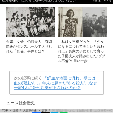
松尾嘉右衛門はのちに地域の名士になった（読売）
(画像 11/11)
令嬢、女優、伯爵夫人…有閑
「私は女王様だった」「少女
階級がダンスホールで入り乱
になるにつれて美しいと言わ
れた「乱倫」事件とは？
れ…」良家の子女として育っ
た子爵夫人が踏み出した“ダブ
ル不倫”の重い一歩
次の記事に続く
「鮮血が地面に流れ、壁には
血の飛沫が…」年末に起きた“ある殺人”…なぜ
一家4人に死刑判決が下されたのか？
ニュース
社会
歴史
TOP
連載
大正事件史
記事
[写真]裁判長の前には血痕の付着した凶器50～