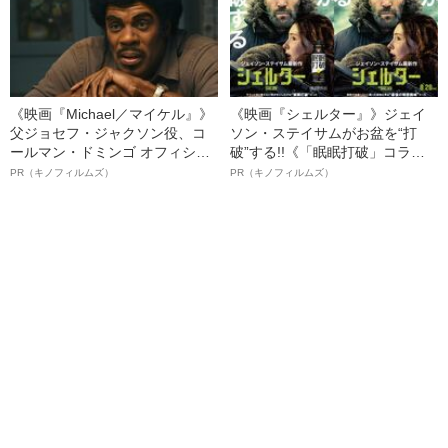
《映画『Michael／マイケル』》
《映画『シェルター』》ジェイ
父ジョセフ・ジャクソン役、コ
ソン・ステイサムがお盆を“打
ールマン・ドミンゴ オフィシャ
破”する!!《「眠眠打破」コラ
ルインタビュー“観客を魅了した
ボ》
PR（キノフィルムズ）
PR（キノフィルムズ）
名優、複雑な父親像への想いを
語る”《日本興収70億円突破》