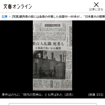
記事に戻る
記事
[写真]裁判長の前には血痕の付着した凶器50～60本が…「日本最大の喧
事件はのちに「現代の荒神山」とも呼ばれた（読売）
(画像 1/11)