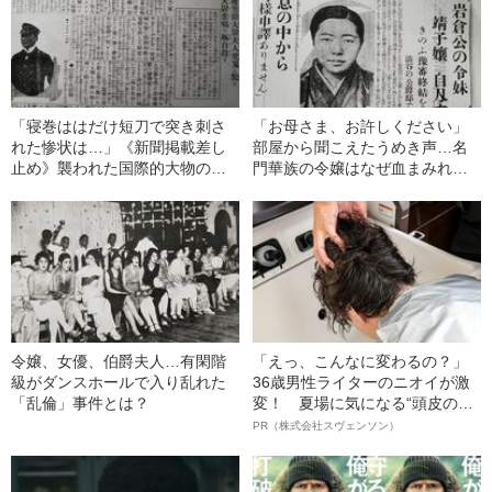
「寝巻ははだけ短刀で突き刺さ
「お母さま、お許しください」
れた惨状は…」《新聞掲載差し
部屋から聞こえたうめき声…名
止め》襲われた国際的大物の令
門華族の令嬢はなぜ血まみれに
嬢と“酷すぎる現場”
なったのか
令嬢、女優、伯爵夫人…有閑階
「えっ、こんなに変わるの？」
級がダンスホールで入り乱れた
36歳男性ライターのニオイが激
「乱倫」事件とは？
変！ 夏場に気になる“頭皮のニ
オイ”や“ベタつき”を解消す
PR（株式会社スヴェンソン）
る、“ウィッグのスペシャリス
ト”が生み出した徹底ケアとは