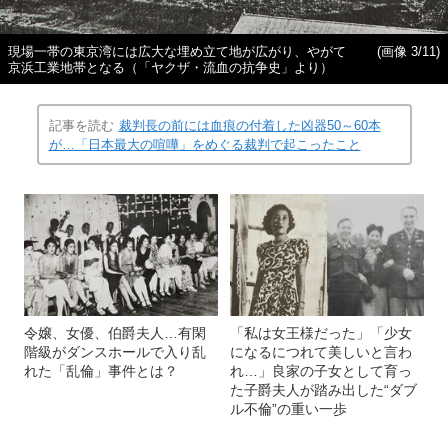
現場一帯の東京湾には広大な埋め立て地が広がり、やがて
(画像 3/11)
京浜工業地帯となる（「ヤクザ・流血の抗争史」より）
記事を読む
裁判長の前には血痕の付着した凶器50～60本
が…「日本最大の喧嘩」をめぐる裁判で起こったこと
令嬢、女優、伯爵夫人…有閑
「私は女王様だった」「少女
階級がダンスホールで入り乱
になるにつれて美しいと言わ
れた「乱倫」事件とは？
れ…」良家の子女として育っ
た子爵夫人が踏み出した“ダブ
ル不倫”の重い一歩