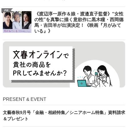
PR
《渡辺淳一原作＆娘・渡邉直子監督》“女性
の性”を真摯に描く意欲作に黒木瞳・西岡德
馬・吉田羊が出演決定！《映画『月がみて
いる』》
PRESENT & EVENT
文藝春秋9月号「金融・相続特集／シニアホーム特集」資料請求
＆プレゼント