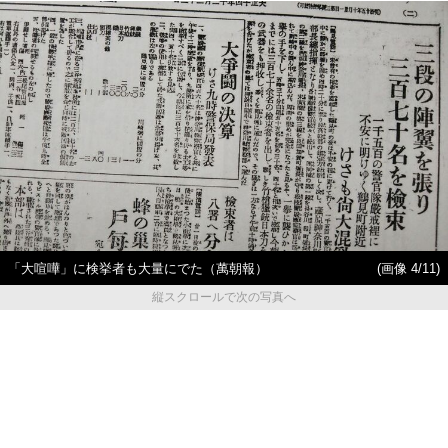
「大喧嘩」に検挙者も大量にでた（萬朝報）
(画像 4/11)
縦スクロールで次の写真へ