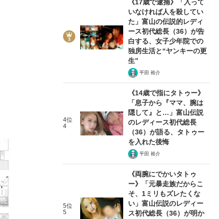
《17歳で逮捕》「入って
いなければ人を殺してい
た」富山の伝説的レディ
ース初代総長（36）が告
白する、女子少年院での
独房生活と“ヤンキーの更
生”
28/65
平田 裕介
《14歳で指にタトゥー》
「息子から『ママ、腕は
隠して』と…」富山伝説
4位
のレディース初代総長
4
（36）が語る、タトゥー
を入れた後悔
平田 裕介
《両腕にでかいタトゥ
ー》「元暴走族だからこ
そ、1ミリもズレたくな
い」富山伝説のレディー
5位
5
ス初代総長（36）が明か