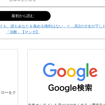
最初から読む
ても、誰もあなたを責める権利はない」と…高2の少女が下し
「決断」【マンガ】
ォローをク