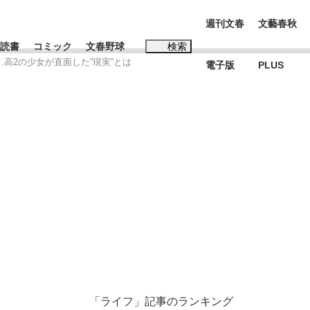
週刊文春
文藝春秋
読書
コミック
文春野球
検索
高2の少女が直面した“現実”とは
電子版
PLUS
インタビュー
読書
#松田聖子
む将棋
BC日本代表“敗戦”の真実 選手が明かす...
「ライフ」記事のランキング