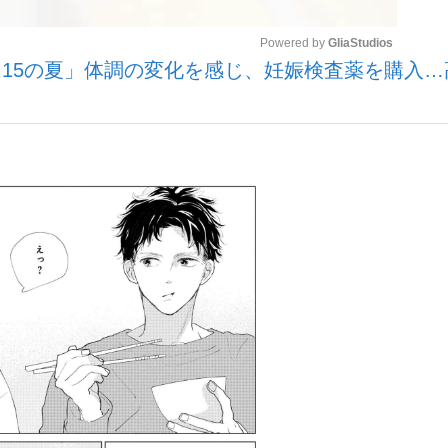
Powered by 
GliaStudios
15の夏」体調の変化を感じ、妊娠検査薬を購入…
いまさら聞け
Mute
手が証言した“NPB聞...
「クマが悪者扱いされているの
もっと見る
カー日本代表・森保一監督...