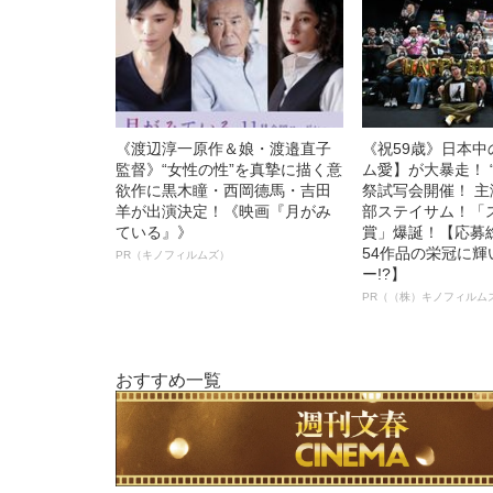
《渡辺淳一原作＆娘・渡邉直子
《祝59歳》日本
監督》“女性の性”を真摯に描く意
ム愛】が大暴走！ 
欲作に黒木瞳・西岡德馬・吉田
祭試写会開催！ 
羊が出演決定！《映画『月がみ
部ステイサム！「
ている』》
賞」爆誕！【応募総
54作品の栄冠に
PR（キノフィルムズ）
ー!?】
PR（（株）キノフィルム
おすすめ一覧