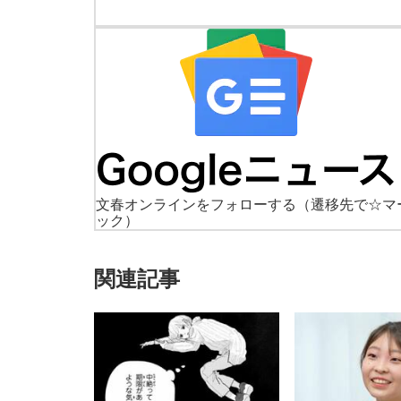
文春オンラインをフォローする
（遷移先で☆マ
ック）
関連記事