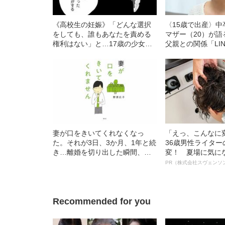
《高校生の妊娠》「どんな選択
〈15歳で出産〉
をしても、誰もあなたを責める
マザー（20）が
権利はない」と…17歳の少女が
父親との関係「LI
下した「決断」【マンガ】
逃げます』と連絡
妻が口をきいてくれなくなっ
「えっ、こんなに
た。それが3日、3か月、1年と続
36歳男性ライタ
き…離婚を切り出した瞬間、妻
変！ 夏場に気に
が見せた“驚きの反応”
オイ”や“ベタつき
PR（株式会社スヴェンソ
る、“ウィッグの
ト”が生み出した
Recommended for you