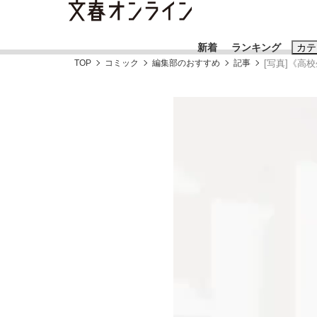
新着
ランキング
カテ
TOP
コミック
編集部のおすすめ
記事
[写真]《高
スクープ
ニュー
おすすめのキ
#藤田晋
#三
#玉木雄一郎
「90%は失敗する。でも…」本田圭佑が初め
終戦から81年