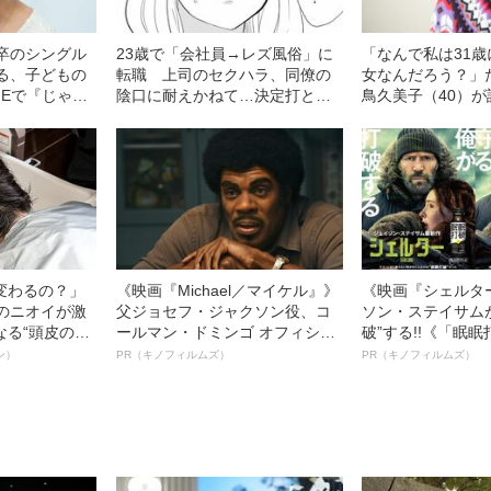
中卒のシングル
23歳で「会社員→レズ風俗」に
「なんで私は31
語る、子どもの
転職 上司のセクハラ、同僚の
女なんだろう？」
NEで『じゃあ
陰口に耐えかねて…決定打とな
鳥久美子（40）
が来て…」
った“一夜の出来事”
芸人」を公表した
変わるの？」
《映画『Michael／マイケル』》
《映画『シェルタ
ーのニオイが激
父ジョセフ・ジャクソン役、コ
ソン・ステイサム
なる“頭皮のニ
ールマン・ドミンゴ オフィシャ
破”する!!《「眠
”を解消す
ルインタビュー“観客を魅了した
ボ》
ン）
PR（キノフィルムズ）
PR（キノフィルムズ）
スペシャリス
名優、複雑な父親像への想いを
徹底ケアとは
語る”《日本興収70億円突破》