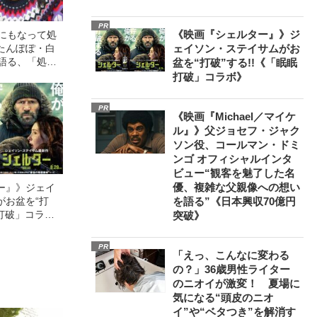
PR
《映画『シェルター』》ジ
歳にもなって処
たんぽぽ・白
ェイソン・ステイサムがお
が語る、「処女
盆を“打破”する!!《「眠眠
ワケ
打破」コラボ》
PR
《映画『Michael／マイケ
ル』》父ジョセフ・ジャク
ソン役、コールマン・ドミ
ンゴ オフィシャルインタ
ビュー“観客を魅了した名
優、複雑な父親像への想い
ー』》ジェイ
がお盆を“打
を語る”《日本興収70億円
眠打破」コラ
突破》
PR
「えっ、こんなに変わる
の？」36歳男性ライター
のニオイが激変！ 夏場に
気になる“頭皮のニオ
イ”や“ベタつき”を解消す