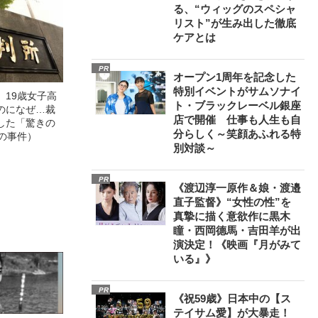
る、“ウィッグのスペシャ
リスト”が生み出した徹底
ケアとは
PR
オープン1周年を記念した
特別イベントがサムソナイ
」19歳女子高
ト・ブラックレーベル銀座
のになぜ…裁
店で開催 仕事も人生も自
した「驚きの
分らしく～笑顔あふれる特
の事件）
別対談～
PR
《渡辺淳一原作＆娘・渡邉
直子監督》“女性の性”を
真摯に描く意欲作に黒木
瞳・西岡德馬・吉田羊が出
演決定！《映画『月がみて
いる』》
PR
《祝59歳》日本中の【ス
テイサム愛】が大暴走！