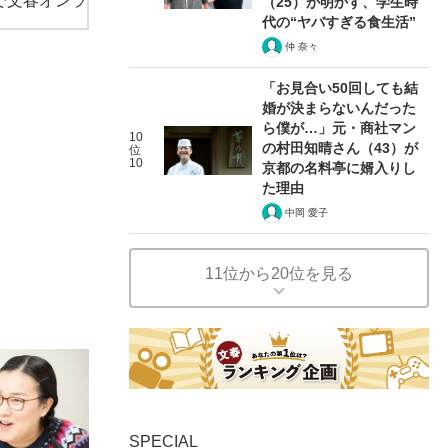
で文春オンラ
（25）が明かす、学生時
代の“ヤバすぎる食生活”
仲 奈々
「お見合い50回しても結
婚が決まらないんだった
ら僕が…」元・商社マン
10
の村田知晴さん（43）が
位
10
京都の名料亭に婿入りし
た理由
中岡 愛子
11位から20位を見る
SPECIAL