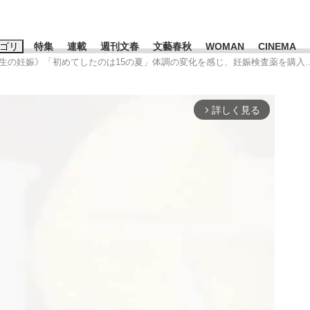
ゴリ
特集
連載
週刊文春
文藝春秋
WOMAN
CINEMA
校生の妊娠》「初めてしたのは15の夏」体調の変化を感じ、妊娠検査薬を購入…
キーワード入力
ス
エンタメ
ライフ
ビジネス
詳しく見る
arrow_forward_ios
ーワードタグ一覧
山凌輝
#高市早苗
#後藤真希
#森岡毅
#城彰二
#内田有紀
観る将棋、読
#亀和田武
て明かした日本代表監督に...
「最悪の空気のまま解散」W