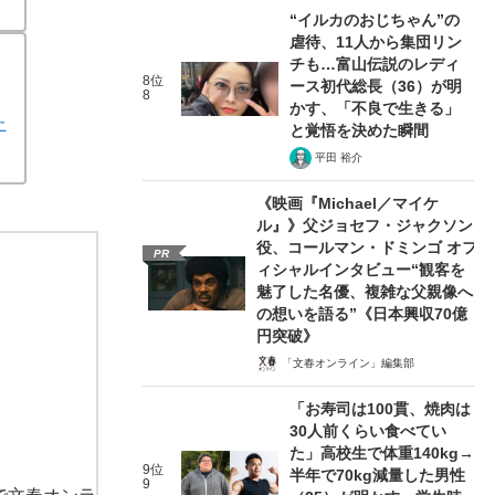
“イルカのおじちゃん”の
虐待、11人から集団リン
チも…富山伝説のレディ
8位
ース初代総長（36）が明
8
かす、「不良で生きる」
た
と覚悟を決めた瞬間
平田 裕介
《映画『Michael／マイケ
ル』》父ジョセフ・ジャクソン
役、コールマン・ドミンゴ オフ
PR
ィシャルインタビュー“観客を
魅了した名優、複雑な父親像へ
の想いを語る”《日本興収70億
円突破》
「文春オンライン」編集部
「お寿司は100貫、焼肉は
30人前くらい食べてい
た」高校生で体重140kg→
9位
半年で70kg減量した男性
9