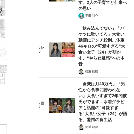
す、2人の子育てと仕事へ
の思い
平田 裕介
「飲み込んでない」「バ
ケツに吐いてる」大食い
動画にアンチ殺到…体重
46キロの“可愛すぎる”大
6位
6
食い女子（24）が明か
す、“やらせ疑惑”への本
音
徳重 龍徳
「食費は月40万円」「男
性から食事に誘われな
い」大食いすぎて2年間彼
氏ができず…水着グラビ
7位
7
アも話題の“可愛すぎ
る”大食い女子（24）が語
る、驚愕の食生活
徳重 龍徳