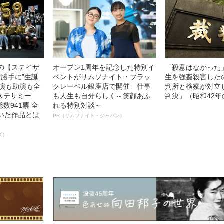
中の【ステイサ
オープン1周年を記念した特別イ
「殺意はなかった
“勝手に”生誕
ベントがサムソナイト・ブラッ
生を強姦殺害した
主演も助演も全
クレーベル銀座店で開催 仕事
判所と検察が対立
ステサミー
も人生も自分らしく～笑顔あふ
判決」（昭和42年
数941票 全
れる特別対談～
輝いた作品とは
PR（サムソナイト・ジャパン）
ズ）