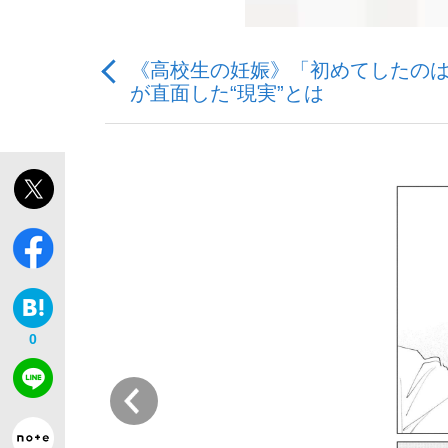
《高校生の妊娠》「初めてしたのは
が直面した“現実”とは
「敗因分析は一切聞かれなかった」侍ジャパン選
キングの誕生を、目撃せよ。
the Style
0
前
「目標達成できなかったからと言って…」サッ