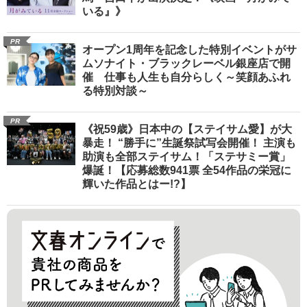
いる』》
PR
オープン1周年を記念した特別イベントがサ
ムソナイト・ブラックレーベル銀座店で開
催 仕事も人生も自分らしく～笑顔あふれ
る特別対談～
PR
《祝59歳》日本中の【ステイサム愛】が大
暴走！ “勝手に”生誕祭試写会開催！ 主演も
助演も全部ステイサム！「ステサミー賞」
爆誕！【応募総数941票 全54作品の栄冠に
輝いた作品とはー!?】