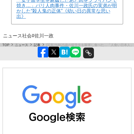
「女子留学生を屍姦したあと肉をフライパンで
焼き…」パリ人肉事件・佐川一政氏の実弟が明
かした“殺人鬼の正体”《幼い日の異常な思い
出》
ニュース
社会
#佐川一政
TOP
ニュース
記事
[写真]当時25歳の留学生を殺害し食べた…「人食い日本人