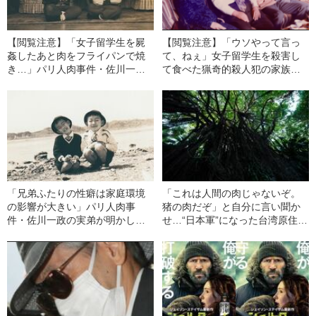
【閲覧注意】「女子留学生を屍
【閲覧注意】「ウソやって言っ
姦したあと肉をフライパンで焼
て、ねぇ」女子留学生を殺害し
き…」パリ人肉事件・佐川一政
て食べた猟奇的殺人犯の家族が
氏の実弟が明かした“殺人鬼の正
背負った“十字架”《被害妄想、現
体”《幼い日の異常な思い出》
実逃避する母、弟の恋愛はこと
ごとく破談…》
「兄弟ふたりの性癖は家庭環境
「これは人間の肉じゃないぞ。
の影響が大きい」パリ人肉事
猪の肉だぞ」と自分に言い聞か
件・佐川一政の実弟が明かし
せ…“日本軍”になった台湾原住民
た“二の腕への性欲を伴う嗜虐願
と太平洋戦争の「人肉食」
望”とは《有刺鉄線や蝋燭で柔ら
かい肌を…》