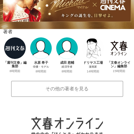
著者
「週刊文春」編
水原 希子
成田 悠輔
ドリヤス工場
「文春オンライ
集部
ン」編集部
俳優・モデル
経済学者
漫画家
8時間前
15時間前
8時間前
8時間前
14時間前
その他の著者を見る