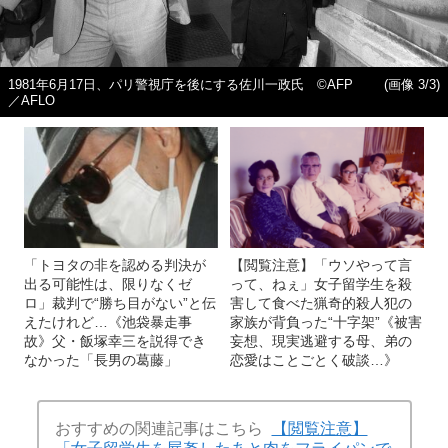
1981年6月17日、パリ警視庁を後にする佐川一政氏 ©AFP
(画像 3/3)
／AFLO
「トヨタの非を認める判決が
【閲覧注意】「ウソやって言
出る可能性は、限りなくゼ
って、ねぇ」女子留学生を殺
ロ」裁判で“勝ち目がない”と伝
害して食べた猟奇的殺人犯の
えたけれど…《池袋暴走事
家族が背負った“十字架”《被害
故》父・飯塚幸三を説得でき
妄想、現実逃避する母、弟の
なかった「長男の葛藤」
恋愛はことごとく破談…》
おすすめの関連記事はこちら
【閲覧注意】