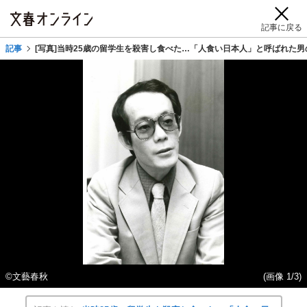
記事に戻る
記事
[写真]当時25歳の留学生を殺害し食べた…「人食い日本人」と呼ばれた男
©文藝春秋
(画像 1/3)