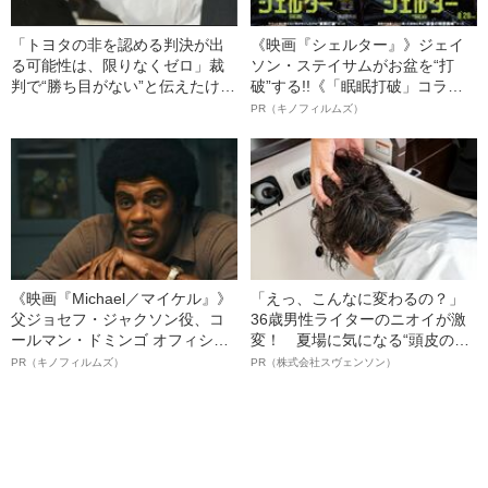
「トヨタの非を認める判決が出
《映画『シェルター』》ジェイ
る可能性は、限りなくゼロ」裁
ソン・ステイサムがお盆を“打
判で“勝ち目がない”と伝えたけれ
破”する!!《「眠眠打破」コラ
ど…《池袋暴走事故》父・飯塚
ボ》
PR（キノフィルムズ）
幸三を説得できなかった「長男
の葛藤」
《映画『Michael／マイケル』》
「えっ、こんなに変わるの？」
父ジョセフ・ジャクソン役、コ
36歳男性ライターのニオイが激
ールマン・ドミンゴ オフィシャ
変！ 夏場に気になる“頭皮のニ
ルインタビュー“観客を魅了した
オイ”や“ベタつき”を解消す
PR（キノフィルムズ）
PR（株式会社スヴェンソン）
名優、複雑な父親像への想いを
る、“ウィッグのスペシャリス
語る”《日本興収70億円突破》
ト”が生み出した徹底ケアとは