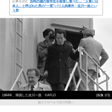
記事を読む
当時25歳の留学生を殺害し食べた…「人食い日
本人」と呼ばれた男の“一変”パリ人肉事件・佐川一政とい
う男
1984年、帰国した佐川一政 ©AFLO
(画像 2/3)
縦スクロールで次の写真へ