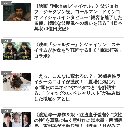
PR
《映画『Michael／マイケル』》父ジョセ
フ・ジャクソン役、コールマン・ドミンゴ
オフィシャルインタビュー“観客を魅了した
名優、複雑な父親像への想いを語る”《日本
興収70億円突破》
PR
《映画『シェルター』》ジェイソン・ステ
イサムがお盆を“打破”する!!《「眠眠打破」
コラボ》
PR
「えっ、こんなに変わるの？」36歳男性ラ
イターのニオイが激変！ 夏場に気にな
る“頭皮のニオイ”や“ベタつき”を解消す
る、“ウィッグのスペシャリスト”が生み出
した徹底ケアとは
PR
《渡辺淳一原作＆娘・渡邉直子監督》“女性
の性”を真摯に描く意欲作に黒木瞳・西岡德
馬・吉田羊が出演決定！《映画『月がみて