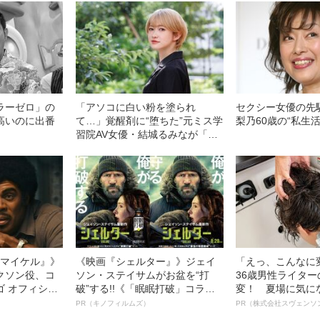
ラーゼロ」の
「アソコに白い粉を塗られ
セクシー女優の先
高いのに出番
て…」覚醒剤に“堕ちた”元ミス学
梨乃60歳の“私生活
習院AV女優・結城るみなが「逮
捕されてやっと自分らしくなれ
た」と語るワケ《お嬢様時代の
煩悶》
l／マイケル』》
《映画『シェルター』》ジェイ
「えっ、こんなに
クソン役、コ
ソン・ステイサムがお盆を“打
36歳男性ライタ
ゴ オフィシャ
破”する!!《「眠眠打破」コラ
変！ 夏場に気に
観客を魅了した
ボ》
オイ”や“ベタつき
PR（キノフィルムズ）
PR（株式会社スヴェンソ
像への想いを
る、“ウィッグの