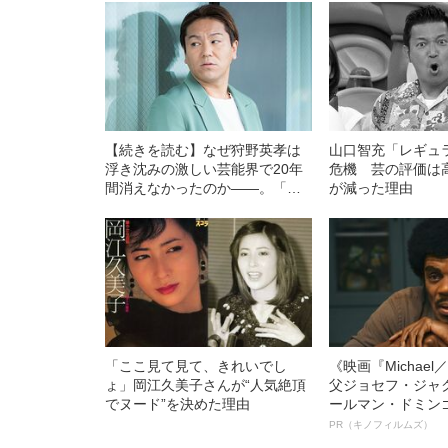
【続きを読む】なぜ狩野英孝は
山口智充「レギュ
浮き沈みの激しい芸能界で20年
危機 芸の評価は
間消えなかったのか――。「好
が減った理由
きだからグイグイいっちゃう」
いじられキャラが考える、した
たかなホンネ
「ここ見て見て、きれいでし
《映画『Michae
ょ」岡江久美子さんが“人気絶頂
父ジョセフ・ジャ
でヌード”を決めた理由
ールマン・ドミン
ルインタビュー“
PR（キノフィルムズ）
名優、複雑な父親