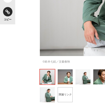
コピー
©鈴木七絵／文藝春秋
関連リンク