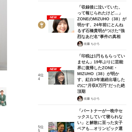
「収録後に泣いていた、
って報じられたけど…」
NEW
ZONEのMIZUHO（38）が
明かす、24年前にとんね
るず石橋貴明がつけた“強
烈なあだ名”事件の真相
2/12
佐藤 ちひろ
「印税は1円ももらってい
ません」19年ぶりに芸能
界に復帰したZONE・
NEW
MIZUHO（38）が明か
4位
4
す、紅白3年連続出場した
のに“月収8万円”だった絶
頂期
佐藤 ちひろ
「パートナーが一晩中セ
ックスしていて寝られな
い」と解散に至った女子
5位
ペアも…オリンピック選
5