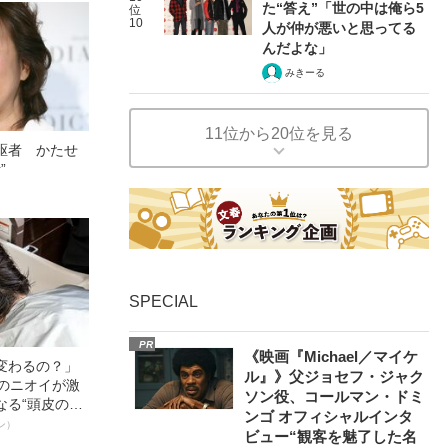
た“答え”「世の中は俺ら5
位
10
人が仲が悪いと思ってる
んだよな」
みきーる
11位から20位を見る
駆者 かたせ
”
SPECIAL
PR
《映画『Michael／マイケ
変わるの？」
ル』》父ジョセフ・ジャク
ーのニオイが激
ソン役、コールマン・ドミ
なる“頭皮のニ
ンゴ オフィシャルインタ
”を解消す
ン）
ビュー“観客を魅了した名
スペシャリス