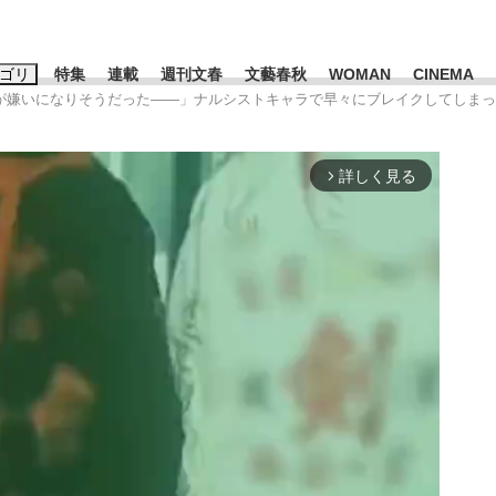
ゴリ
特集
連載
週刊文春
文藝春秋
WOMAN
CINEMA
事が嫌いになりそうだった――」ナルシストキャラで早々にブレイクしてしま
キーワード入力
ス
エンタメ
ライフ
ビジネス
詳しく見る
arrow_forward_ios
ーワードタグ一覧
山凌輝
#高市早苗
#後藤真希
#森岡毅
#城彰二
#内田有紀
#亀和田武
て明かした日本代表監督に...
「最悪の空気のまま解散」W
私のあのとき