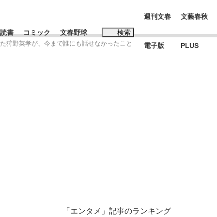
週刊文春
文藝春秋
読書
コミック
文春野球
検索
った狩野英孝が、今まで誰にも話せなかったこと
電子版
PLUS
インタビュー
読書
#松田聖子
BC日本代表“敗戦”の真実 選手が明かす...
、私のいま
「エンタメ」記事のランキング