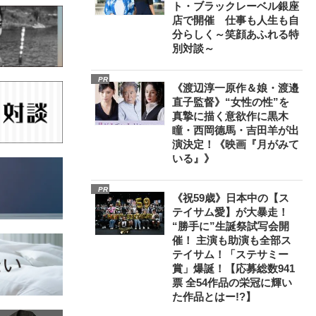
ト・ブラックレーベル銀座
店で開催 仕事も人生も自
分らしく～笑顔あふれる特
別対談～
PR
《渡辺淳一原作＆娘・渡邉
直子監督》“女性の性”を
真摯に描く意欲作に黒木
瞳・西岡德馬・吉田羊が出
演決定！《映画『月がみて
いる』》
PR
《祝59歳》日本中の【ス
テイサム愛】が大暴走！
“勝手に”生誕祭試写会開
催！ 主演も助演も全部ス
テイサム！「ステサミー
賞」爆誕！【応募総数941
票 全54作品の栄冠に輝い
た作品とはー!?】