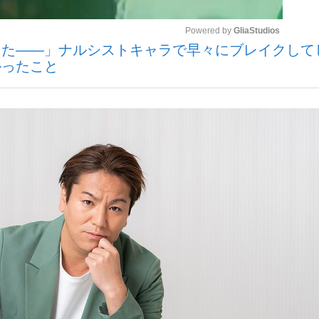
Powered by 
GliaStudios
った――」ナルシストキャラで早々にブレイクして
かったこと
Mute
手が証言した“NPB聞...
「クマが悪者扱いされているの
キングの誕生
もっと見る
カー日本代表・森保一監督...