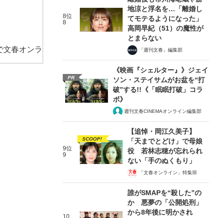
地涼と浮名を…「離婚し
8位
てモテるようになった」
8
高岡早紀（51）の魔性が
とまらない
で文春オンラ
「週刊文春」編集部
《映画『シェルター』》ジェイ
PR
ソン・ステイサムがお盆を“打
破”する!!《「眠眠打破」コラ
ボ》
週刊文春CINEMAオンライン編集部
【追悼・岡江久美子】
SCOOP!
「天までとどけ」で母娘
9位
役 若林志穂が忘れられ
9
ない「手のぬくもり」
「文春オンライン」特集班
誰がSMAPを“殺した”の
か 悪夢の「公開処刑」
から8年後に明かされ
10