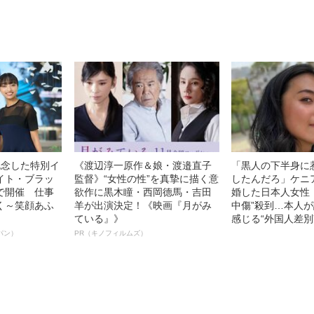
0億円突破》
ト”が生み出した
記念した特別イ
《渡辺淳一原作＆娘・渡邉直子
「黒人の下半身に
イト・ブラッ
監督》“女性の性”を真摯に描く意
したんだろ」ケニ
で開催 仕事
欲作に黒木瞳・西岡德馬・吉田
婚した日本人女性（
く～笑顔あふ
羊が出演決定！《映画『月がみ
中傷”殺到…本人
ている』》
感じる“外国人差別
パン）
PR（キノフィルムズ）