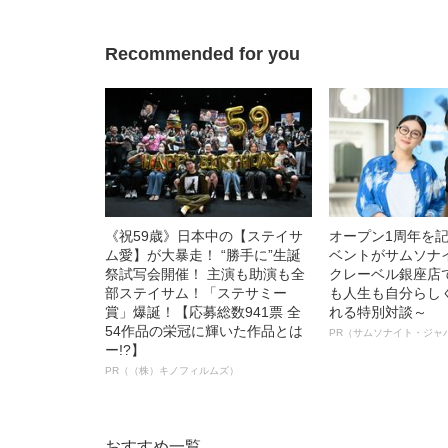
語る”《日本興収7
Recommended for you
《祝59歳》日本中の【ステイサ
オープン1周年を
ム愛】が大暴走！ “勝手に”生誕
ベントがサムソナ
祭試写会開催！ 主演も助演も全
クレーベル銀座店
部ステイサム！「ステサミー
も人生も自分らし
賞」爆誕！【応募総数941票 全
れる特別対談～
54作品の栄冠に輝いた作品とは
PR（サムソナイト・ジャ
ー!?】
PR（（株）キノフィルムズ）
おすすめ一覧