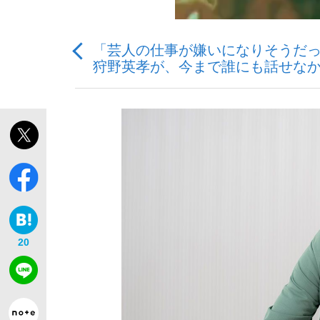
「芸人の仕事が嫌いになりそうだ
観る将棋、読む将棋
狩野英孝が、今まで誰にも話せな
「敗因分析は一切聞かれなかった」侍ジャパン選
いまさら聞けない資産運用のすべて
20
「目標達成できなかったからと言って…」サッ