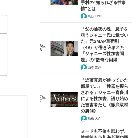
手村の“知られざる性事
情”とは
辰巳JUNK
「父の通夜の晩、息子を
狙うジャニー氏に気づい
た」元SMAP草彅剛
6位
（49）が巻き込まれた
6
「ジャニーズ性加害問
い
題」の“数奇な因縁”
山本 雲丹
「近藤真彦が使っていた
部屋で…」「性器を握ら
される」ジャニー喜多川
7位
による性加害、語り始め
7
た被害者たち《徹底取材
の裏側》
髙橋 大介
ヌードも不倫も厭わず、
離婚後も市川海老蔵や勝