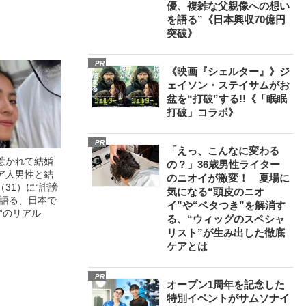
優、複雑な父親像への想い
徹底ケアとは
を語る”《日本興収70億円
突破》
PR
《映画『シェルター』》ジ
ェイソン・ステイサムがお
盆を“打破”する!!《「眠眠
打破」コラボ》
PR
「えっ、こんなに変わる
惹かれて結婚
の？」36歳男性ライター
ア人男性と結
のニオイが激変！ 夏場に
31）に“誹謗
気になる“頭皮のニオ
が語る、日本で
イ”や“ベタつき”を解消す
”のリアル
る、“ウィッグのスペシャ
リスト”が生み出した徹底
ケアとは
PR
オープン1周年を記念した
特別イベントがサムソナイ