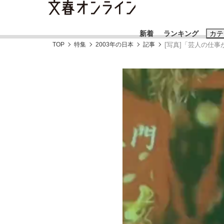
新着
ランキング
カテ
TOP
特集
2003年の日本
記事
[写真]「芸人の仕
スクープ
ニュー
おすすめのキ
#藤田晋
#三
#玉木雄一郎
「90%は失敗する。でも…」本田圭佑が初め
終戦から81年