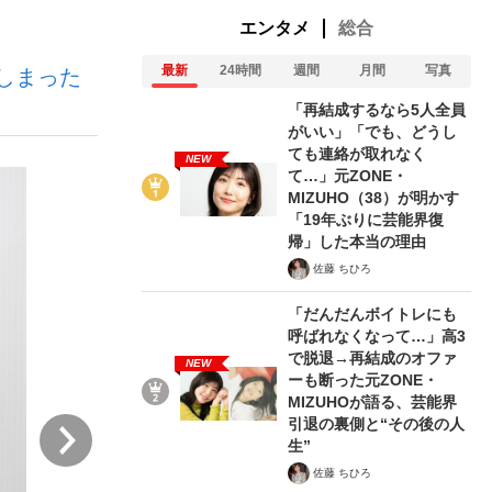
エンタメ
総合
最新
24時間
週間
月間
写真
しまった
「再結成するなら5人全員
がいい」「でも、どうし
ても連絡が取れなく
NEW
て…」元ZONE・
が悲しい」『北の国から』倉本聰氏（91...
を、目撃せよ。
MIZUHO（38）が明かす
「19年ぶりに芸能界復
帰」した本当の理由
佐藤 ちひろ
「だんだんボイトレにも
呼ばれなくなって…」高3
で脱退→再結成のオファ
NEW
ーも断った元ZONE・
MIZUHOが語る、芸能界
引退の裏側と“その後の人
次
生”
佐藤 ちひろ