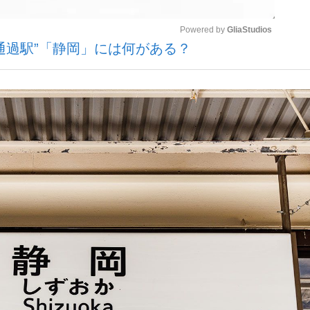
Powered by 
GliaStudios
通過駅”「静岡」には何がある？
いまさら聞け
Mute
手が証言した“NPB聞...
「クマが悪者扱いされているの
もっと見る
カー日本代表・森保一監督...