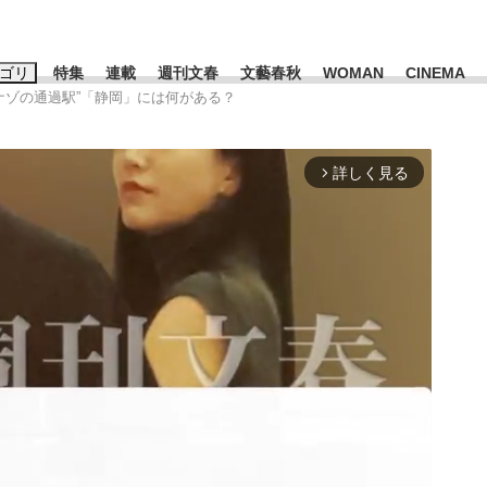
ゴリ
特集
連載
週刊文春
文藝春秋
WOMAN
CINEMA
“ナゾの通過駅”「静岡」には何がある？
キーワード入力
ス
エンタメ
ライフ
ビジネス
詳しく見る
arrow_forward_ios
ーワードタグ一覧
山凌輝
#高市早苗
#後藤真希
#森岡毅
#城彰二
#内田有紀
観る将棋、読
#亀和田武
て明かした日本代表監督に...
「最悪の空気のまま解散」W