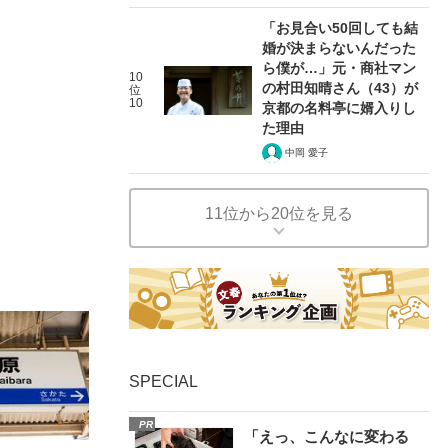
「お見合い50回しても結
婚が決まらないんだった
ら僕が…」元・商社マン
10
の村田知晴さん（43）が
位
10
京都の名料亭に婿入りし
た理由
中岡 愛子
11位から20位を見る
SPECIAL
PR
「えっ、こんなに変わる