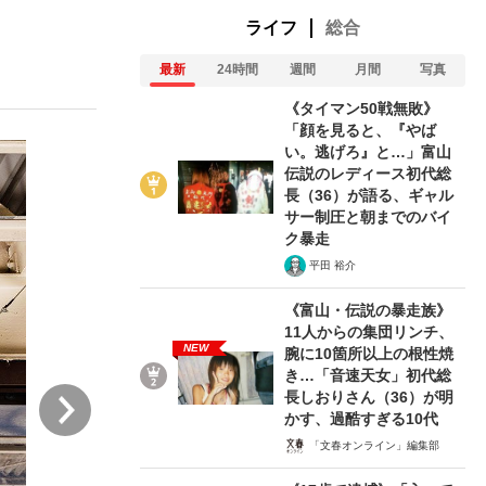
ライフ
総合
最新
24時間
週間
月間
写真
ない資産運用のすべて
《タイマン50戦無敗》
「顔を見ると、『やば
い。逃げろ』と…」富山
伝説のレディース初代総
が悲しい」『北の国から』倉本聰氏（91...
長（36）が語る、ギャル
サー制圧と朝までのバイ
ク暴走
平田 裕介
《富山・伝説の暴走族》
11人からの集団リンチ、
NEW
腕に10箇所以上の根性焼
き…「音速天女」初代総
次
長しおりさん（36）が明
かす、過酷すぎる10代
「文春オンライン」編集部