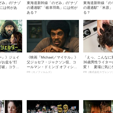
ぞみ」の“ナゾ
東海道新幹線「のぞみ」の“ナゾ
東海道新幹線「の
」には何があ
の通過駅”「岐阜羽島」には何が
の通過駅”「米原
ある？
る？
ー』》ジェイ
《映画『Michael／マイケル』》
「えっ、こんなに
がお盆を“打
父ジョセフ・ジャクソン役、コ
36歳男性ライタ
眠打破」コラ
ールマン・ドミンゴ オフィシャ
変！ 夏場に気に
ルインタビュー“観客を魅了した
オイ”や“ベタつき
PR（キノフィルムズ）
PR（株式会社スヴェンソ
名優、複雑な父親像への想いを
る、“ウィッグの
語る”《日本興収70億円突破》
ト”が生み出した