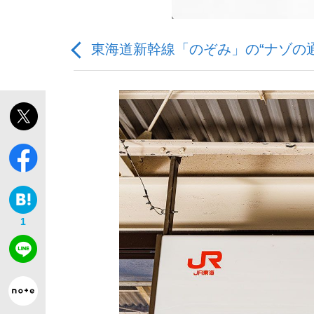
東海道新幹線「のぞみ」の“ナゾの
「敗因分析は一切聞かれなかった」侍ジャパン選
キングの誕生を、目撃せよ。
1
the Style
「目標達成できなかったからと言って…」サッ