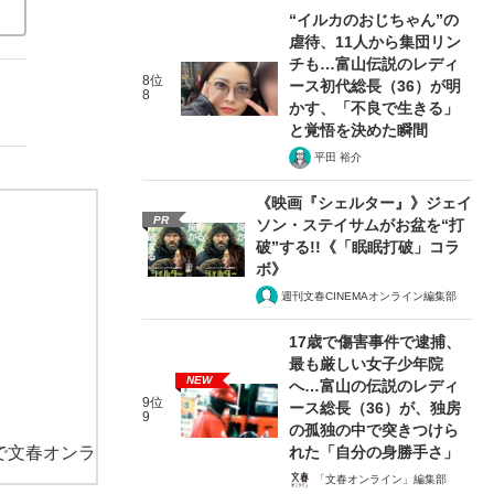
“イルカのおじちゃん”の
虐待、11人から集団リン
チも…富山伝説のレディ
8位
ース初代総長（36）が明
8
かす、「不良で生きる」
と覚悟を決めた瞬間
平田 裕介
《映画『シェルター』》ジェイ
PR
ソン・ステイサムがお盆を“打
破”する!!《「眠眠打破」コラ
ボ》
週刊文春CINEMAオンライン編集部
17歳で傷害事件で逮捕、
最も厳しい女子少年院
NEW
へ…富山の伝説のレディ
9位
ース総長（36）が、独房
9
の孤独の中で突きつけら
で文春オンラ
れた「自分の身勝手さ」
「文春オンライン」編集部