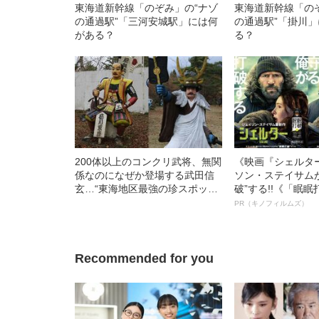
東海道新幹線「のぞみ」の“ナゾ
東海道新幹線「の
の通過駅”「三河安城駅」には何
の通過駅”「掛川
がある？
る？
200体以上のコンクリ武将、無関
《映画『シェルタ
係なのになぜか登場する武田信
ソン・ステイサム
玄…“東海地区最強の珍スポッ
破”する!!《「眠
ト”「関ケ原ウォーランド」の行
ボ》
PR（キノフィルムズ）
方〈家康ならどうする!?〉
Recommended for you