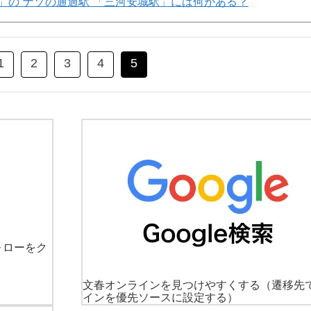
」の“ナゾの通過駅”「三河安城駅」には何がある？
1
2
3
4
5
ォローをク
文春オンラインを見つけやすくする
（遷移先
インを優先ソースに設定する）