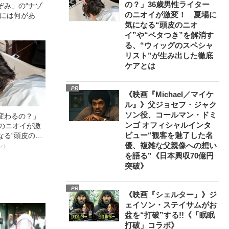
の？」36歳男性ライター
ぞみ」の“ナゾ
のニオイが激変！ 夏場に
」には何があ
気になる“頭皮のニオ
イ”や“ベタつき”を解消す
る、“ウィッグのスペシャ
リスト”が生み出した徹底
ケアとは
PR
《映画『Michael／マイケ
ル』》父ジョセフ・ジャク
ソン役、コールマン・ドミ
変わるの？」
ンゴ オフィシャルインタ
ーのニオイが激
ビュー“観客を魅了した名
なる“頭皮のニ
”を解消す
優、複雑な父親像への想い
ン）
スペシャリス
を語る”《日本興収70億円
徹底ケアとは
突破》
PR
《映画『シェルター』》ジ
ェイソン・ステイサムがお
盆を“打破”する!!《「眠眠
打破」コラボ》