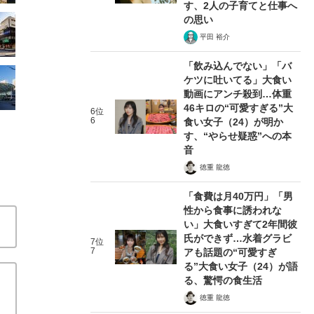
す、2人の子育てと仕事へ
の思い
平田 裕介
「飲み込んでない」「バ
ケツに吐いてる」大食い
動画にアンチ殺到…体重
46キロの“可愛すぎる”大
6位
6
食い女子（24）が明か
す、“やらせ疑惑”への本
音
徳重 龍徳
「食費は月40万円」「男
性から食事に誘われな
い」大食いすぎて2年間彼
氏ができず…水着グラビ
7位
7
アも話題の“可愛すぎ
る”大食い女子（24）が語
る、驚愕の食生活
徳重 龍徳