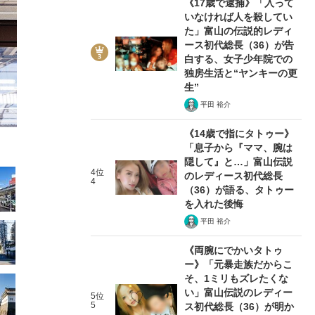
《17歳で逮捕》「入って
いなければ人を殺してい
た」富山の伝説的レディ
ース初代総長（36）が告
白する、女子少年院での
独房生活と“ヤンキーの更
2/55
生”
平田 裕介
《14歳で指にタトゥー》
「息子から『ママ、腕は
隠して』と…」富山伝説
4位
のレディース初代総長
4
（36）が語る、タトゥー
を入れた後悔
平田 裕介
《両腕にでかいタトゥ
ー》「元暴走族だからこ
そ、1ミリもズレたくな
い」富山伝説のレディー
5位
5
ス初代総長（36）が明か