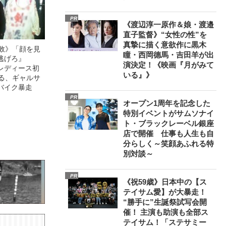
PR
《渡辺淳一原作＆娘・渡邉
直子監督》“女性の性”を
真摯に描く意欲作に黒木
無敗》「顔を見
瞳・西岡德馬・吉田羊が出
逃げろ』
演決定！《映画『月がみて
レディース初
いる』》
語る、ギャルサ
バイク暴走
PR
オープン1周年を記念した
特別イベントがサムソナイ
ト・ブラックレーベル銀座
店で開催 仕事も人生も自
分らしく～笑顔あふれる特
別対談～
PR
《祝59歳》日本中の【ス
テイサム愛】が大暴走！
“勝手に”生誕祭試写会開
催！ 主演も助演も全部ス
テイサム！「ステサミー