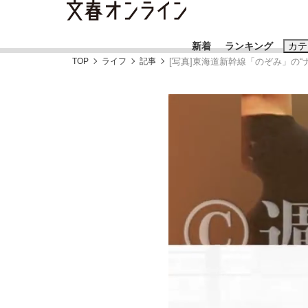
新着
ランキング
カテ
TOP
ライフ
記事
[写真]東海道新幹線「のぞみ」の
スクープ
ニュー
おすすめのキ
#藤田晋
#三
#玉木雄一郎
「90%は失敗する。でも…」本田圭佑が初め
終戦から81年