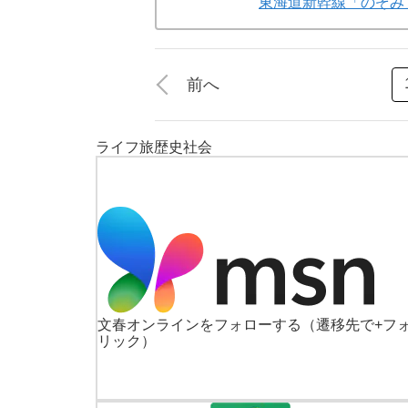
東海道新幹線「のぞみ
前へ
ライフ
旅
歴史
社会
文春オンラインをフォローする
（遷移先で+フ
リック）