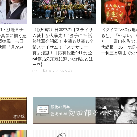
娘・渡邉直子
《祝59歳》日本中の【ステイサ
《タイマン50戦
を真摯に描く意
ム愛】が大暴走！ “勝手に”生誕
ると、『やばい。
岡德馬・吉田
祭試写会開催！ 主演も助演も全
と…」富山伝説の
映画『月がみ
部ステイサム！「ステサミー
代総長（36）が
賞」爆誕！【応募総数941票 全
ー制圧と朝までの
54作品の栄冠に輝いた作品とは
ー!?】
PR（（株）キノフィルムズ）