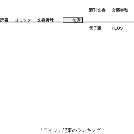
週刊文春
文藝春秋
読書
コミック
文春野球
検索
電子版
PLUS
インタビュー
読書
#松田聖子
む将棋
BC日本代表“敗戦”の真実 選手が明かす...
「ライフ」記事のランキング