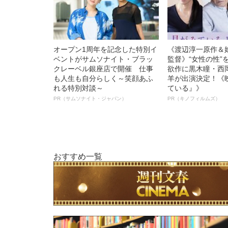
オープン1周年を記念した特別イ
《渡辺淳一原作＆
ベントがサムソナイト・ブラッ
監督》“女性の性”
クレーベル銀座店で開催 仕事
欲作に黒木瞳・西
も人生も自分らしく～笑顔あふ
羊が出演決定！《
れる特別対談～
ている』》
PR（サムソナイト・ジャパン）
PR（キノフィルムズ）
おすすめ一覧