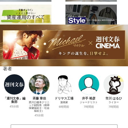
著者
「週刊文春」編
斉藤 章佳
ドリヤス工場
井手 裕彦
市川 はるひ
集部
西川口榎本クリニ
漫画家
ジャーナリスト
ライター
ック副院長（精神
45分前
6時間前
7時間前
7時間前
保健福祉士・社会
福祉士）
45分前