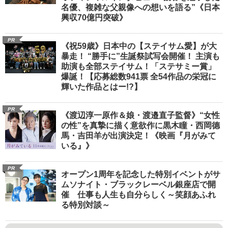
名優、複雑な父親像への想いを語る”《日本
興収70億円突破》
PR
《祝59歳》日本中の【ステイサム愛】が大
暴走！ “勝手に”生誕祭試写会開催！ 主演も
助演も全部ステイサム！「ステサミー賞」
爆誕！【応募総数941票 全54作品の栄冠に
輝いた作品とはー!?】
PR
《渡辺淳一原作＆娘・渡邉直子監督》“女性
の性”を真摯に描く意欲作に黒木瞳・西岡德
馬・吉田羊が出演決定！《映画『月がみて
いる』》
PR
オープン1周年を記念した特別イベントがサ
ムソナイト・ブラックレーベル銀座店で開
催 仕事も人生も自分らしく～笑顔あふれ
る特別対談～