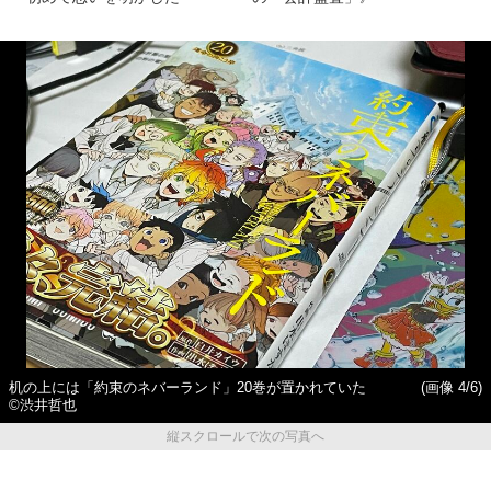
机の上には「約束のネバーランド」20巻が置かれていた
(画像 4/6)
©渋井哲也
縦スクロールで次の写真へ