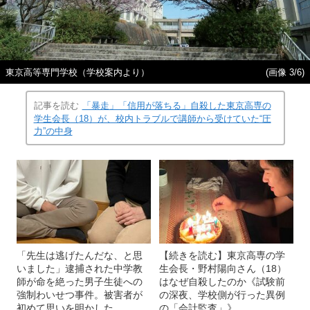
東京高等専門学校（学校案内より）
(画像 3/6)
記事を読む
「暴走」「信用が落ちる」自殺した東京高専の
学生会長（18）が、校内トラブルで講師から受けていた“圧
力”の中身
「先生は逃げたんだな、と思
【続きを読む】東京高専の学
いました」逮捕された中学教
生会長・野村陽向さん（18）
師が命を絶った男子生徒への
はなぜ自殺したのか《試験前
強制わいせつ事件。被害者が
の深夜、学校側が行った異例
初めて思いを明かした
の「会計監査」》