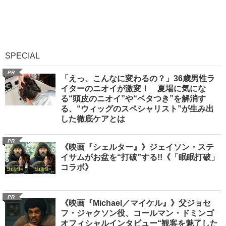
SPECIAL
PR
「えっ、こんなに変わるの？」36歳男性ラ
イターのニオイが激変！ 夏場に気にな
る“頭皮のニオイ”や“ベタつき”を解消す
る、“ウィッグのスペシャリスト”が生み出
した徹底ケアとは
PR
《映画『シェルター』》ジェイソン・ステ
イサムがお盆を“打破”する!!《「眠眠打破」
コラボ》
PR
《映画『Michael／マイケル』》父ジョセ
フ・ジャクソン役、コールマン・ドミンゴ
オフィシャルインタビュー“観客を魅了した