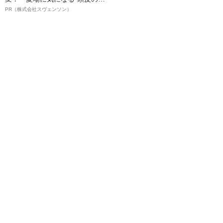
オイ”や“ベタつき”を解消す
PR（株式会社スヴェンソン）
る、“ウィッグのスペシャリス
ト”が生み出した徹底ケアとは