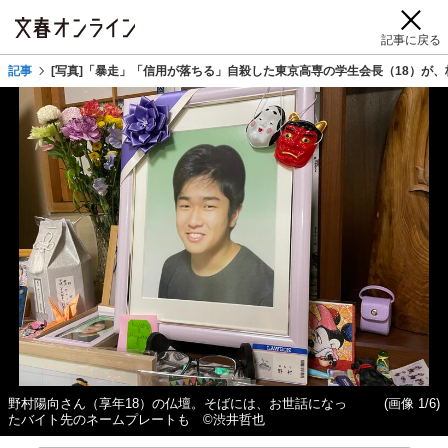
記事に戻る
記事
[写真]「暴走」「信用が落ちる」自殺した東京高専の学生会長（18）が
野村陽向さん（享年18）の仏壇。そばには、お世話になっ
(画像 1/6)
たバイト先のネームプレートも ©渋井哲也