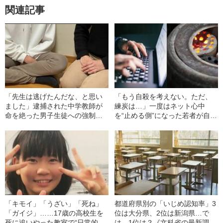
関連記事
「先生は逃げたんだな、と思い
「もう自殺を考えない。ただ、
ました」逮捕された中学教師が
練炭は…」一度はネット心中
命を絶った男子生徒への強制わ
を“止める側”になった若者が自死
いせつ事件。被害者が初めて思
を選んだ理由
いを明かした
「キモイ」「うざい」「死ね」
都道府県別の「いじめ認知率」3
「ガイジ」……17歳の高校生を
位は大分県、2位は新潟県…で
死に追いやった教室で“日常的に
は、1位は？《文科省の最新調