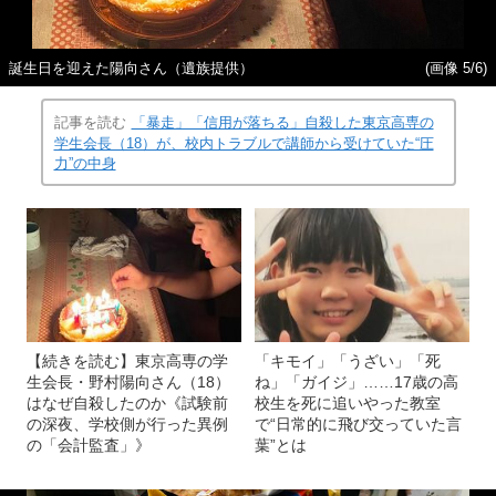
誕生日を迎えた陽向さん（遺族提供）
(画像 5/6)
記事を読む
「暴走」「信用が落ちる」自殺した東京高専の
学生会長（18）が、校内トラブルで講師から受けていた“圧
力”の中身
【続きを読む】東京高専の学
「キモイ」「うざい」「死
生会長・野村陽向さん（18）
ね」「ガイジ」……17歳の高
はなぜ自殺したのか《試験前
校生を死に追いやった教室
の深夜、学校側が行った異例
で“日常的に飛び交っていた言
の「会計監査」》
葉”とは