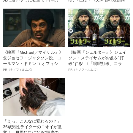
飛び交っていた言葉”とは
査》
《映画『Michael／マイケル』》
《映画『シェルター』》ジェイ
父ジョセフ・ジャクソン役、コ
ソン・ステイサムがお盆を“打
ールマン・ドミンゴ オフィシャ
破”する!!《「眠眠打破」コラ
ルインタビュー“観客を魅了した
ボ》
PR（キノフィルムズ）
PR（キノフィルムズ）
名優、複雑な父親像への想いを
語る”《日本興収70億円突破》
「えっ、こんなに変わるの？」
36歳男性ライターのニオイが激
変！ 夏場に気になる“頭皮のニ