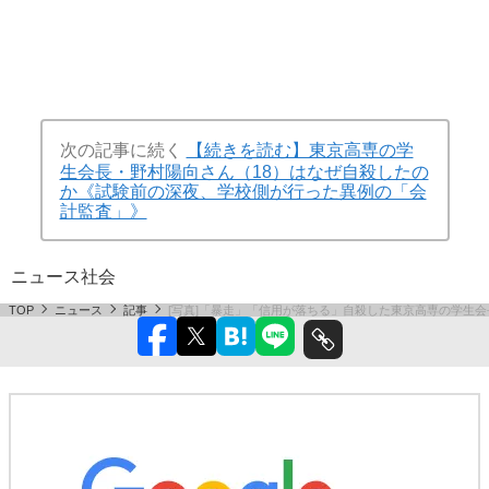
次の記事に続く
【続きを読む】東京高専の学
生会長・野村陽向さん（18）はなぜ自殺したの
か《試験前の深夜、学校側が行った異例の「会
計監査」》
ニュース
社会
TOP
ニュース
記事
[写真]「暴走」「信用が落ちる」自殺した東京高専の学生会