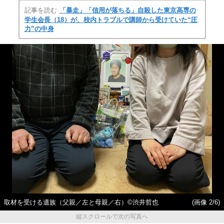
記事を読む
「暴走」「信用が落ちる」自殺した東京高専の
学生会長（18）が、校内トラブルで講師から受けていた“圧
力”の中身
取材を受ける遺族（父親／左と母親／右）©渋井哲也
(画像 2/6)
縦スクロールで次の写真へ