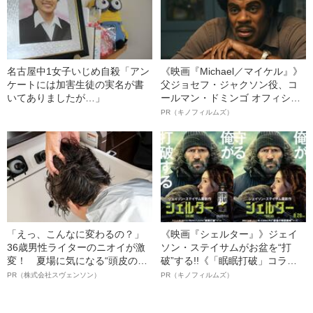
名古屋中1女子いじめ自殺「アン
《映画『Michael／マイケル』》
ケートには加害生徒の実名が書
父ジョセフ・ジャクソン役、コ
いてありましたが…」
ールマン・ドミンゴ オフィシャ
ルインタビュー“観客を魅了した
PR（キノフィルムズ）
名優、複雑な父親像への想いを
語る”《日本興収70億円突破》
「えっ、こんなに変わるの？」
《映画『シェルター』》ジェイ
36歳男性ライターのニオイが激
ソン・ステイサムがお盆を“打
変！ 夏場に気になる“頭皮のニ
破”する!!《「眠眠打破」コラ
オイ”や“ベタつき”を解消す
ボ》
PR（株式会社スヴェンソン）
PR（キノフィルムズ）
る、“ウィッグのスペシャリス
ト”が生み出した徹底ケアとは