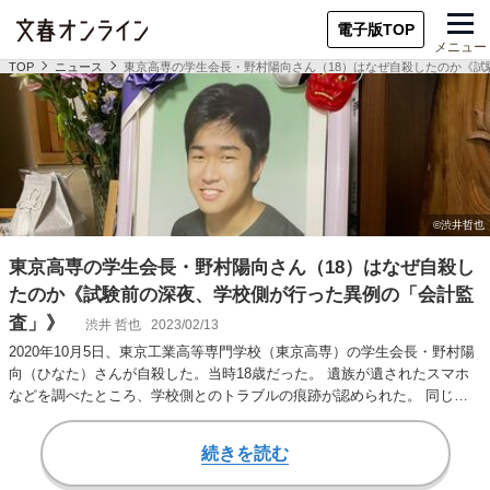
電子版TOP
メニュー
TOP
ニュース
東京高専の学生会長・野村陽向さん（18）はなぜ自殺したのか《
東京高専の学生会長・野村陽向さん（18）はなぜ自殺し
たのか《試験前の深夜、学校側が行った異例の「会計監
査」》
渋井 哲也
2023/02/13
2020年10月5日、東京工業高等専門学校（東京高専）の学生会長・野村陽
向（ひなた）さんが自殺した。当時18歳だった。 遺族が遺されたスマホ
などを調べたところ、学校側とのトラブルの痕跡が認められた。 同じ
頃、不明朗…
続きを読む