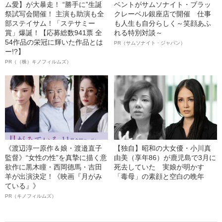
ム愛】が大暴走！ “勝手に”生誕
ベントがサムソナイト・ブラッ
祭試写会開催！ 主演も助演も全
クレーベル銀座店で開催 仕事
部ステイサム！「ステサミー
も人生も自分らしく～笑顔あふ
賞」爆誕！【応募総数941票 全
れる特別対談～
54作品の栄冠に輝いた作品とは
PR（サムソナイト・ジャパン）
ー!?】
PR（（株）キノフィルムズ）
《渡辺淳一原作＆娘・渡邉直子
【独自】昭和の大女優・小川真
監督》“女性の性”を真摯に描く意
由美（享年86）が鹿児島で3月に
欲作に黒木瞳・西岡德馬・吉田
死去していた 実娘が明かす
羊が出演決定！《映画『月がみ
「毒母」の素顔と空白の晩年
ている』》
PR（キノフィルムズ）