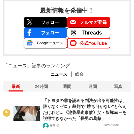
最新情報を発信中！
フォロー
メルマガ登録
フォロー
公式YouTube
Googleニュース
「ニュース」記事のランキング
ニュース
総合
最新
24時間
週間
月間
写真
「トヨタの非を認める判決が出る可能性は、
限りなくゼロ」裁判で“勝ち目がない”と伝え
たけれど…《池袋暴走事故》父・飯塚幸三を
説得できなかった「長男の葛藤」
2026/08/08
守田 哲