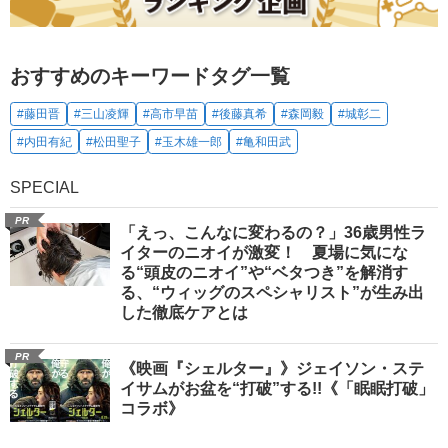
おすすめのキーワードタグ一覧
#藤田晋
#三山凌輝
#高市早苗
#後藤真希
#森岡毅
#城彰二
#内田有紀
#松田聖子
#玉木雄一郎
#亀和田武
SPECIAL
PR
「えっ、こんなに変わるの？」36歳男性ラ
イターのニオイが激変！ 夏場に気にな
る“頭皮のニオイ”や“ベタつき”を解消す
る、“ウィッグのスペシャリスト”が生み出
した徹底ケアとは
PR
《映画『シェルター』》ジェイソン・ステ
イサムがお盆を“打破”する!!《「眠眠打破」
コラボ》