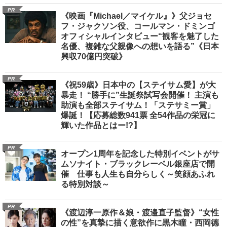
PR
《映画『Michael／マイケル』》父ジョセ
フ・ジャクソン役、コールマン・ドミンゴ
オフィシャルインタビュー“観客を魅了した
名優、複雑な父親像への想いを語る”《日本
興収70億円突破》
PR
《祝59歳》日本中の【ステイサム愛】が大
暴走！ “勝手に”生誕祭試写会開催！ 主演も
助演も全部ステイサム！「ステサミー賞」
爆誕！【応募総数941票 全54作品の栄冠に
輝いた作品とはー!?】
PR
オープン1周年を記念した特別イベントがサ
ムソナイト・ブラックレーベル銀座店で開
催 仕事も人生も自分らしく～笑顔あふれ
る特別対談～
PR
《渡辺淳一原作＆娘・渡邉直子監督》“女性
の性”を真摯に描く意欲作に黒木瞳・西岡德