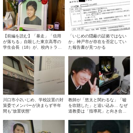
【前編を読む】「暴走」「信用
「いじめの隠蔽の証拠ではない
が落ちる」自殺した東京高専の
か」神戸市が存在を否定してい
学生会長（18）が、校内トラブ
た報告書が見つかる
ルで講師から受けていた“圧力”の
中身
川口市小2いじめ、学校設置の対
教師が「悠太と関わるな」「嘘
策委でメンバーが決まらず半年
を吹聴した」と追い込み… なぜ
間も“放置状態”
道教委は「指導死」と向き合わ
ないのか