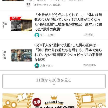
「文春オンライン」編集部
「全身がぶどう色にふくれて…」「体には無
NEW
数のウジが湧いていた」7万人超が亡くなっ
9位
た“長崎原爆”…被爆者が体験記「黒本」に綴
9
った“原爆の実態”
12時間前
フリート横田
3万8千人を“恐怖で支配”した男の正体は…
「神に代わりお前たちを罰する」日本で知ら
10
れていない“韓国版アウシュビッツ”の不条理
位
10
な結末
2026/08/07
大山 くまお
11位から20位を見る