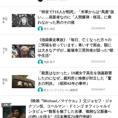
「特攻で715人が戦死」「米軍からは“馬鹿”扱
い」…発案者なのに「人間爆弾・桜花」に乗
6位
6
れなかった男のその後
2026/08/04
神立 尚紀
《池袋暴走事故》「毎日、亡くなった方々の
ご冥福を祈っています」車いすで面会、額に
7位
は大きなアザが…飯塚幸三受刑者が語った“獄
7
中生活”
2022/11/24
阿部 恭子
「殺意はなかった」19歳女子高生を強姦殺害
したのになぜ…裁判所と検察が対立した「驚
8位
8
きの判決」（昭和42年の事件）
2026/08/07
鉄人ノンフィクション編集部
《映画『Michael／マイケル』》父ジョセフ・ジャ
PR
クソン役、コールマン・ドミンゴ オフィシャルイ
ンタビュー“観客を魅了した名優、複雑な父親像へ
の想いを語る”《日本興収70億円突破》