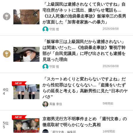
「上級国民は逮捕されなくて良いですね」自
宅住所がネットに流出、嫌がらせ電話も…
《12人死傷の池袋暴走事故》飯塚幸三の長男
が直面した「加害者家族への暴力」
2026/08/08
守田 哲
「飯塚幸三は上級国民だから逮捕されない」
は間違いだった…《池袋暴走事故》警視庁幹
部が「自民党議員」に呼び出されても逮捕を
見送った理由
2026/08/08
守田 哲
「スカートめくりと変わらないですよね」だ
NEW
から性犯罪はなくならない…「盗撮をいたず
4位
らの延長と考える」高齢男性に見た“日本のヤ
4
バさ”
5時間前
斉藤 章佳
NEW
京都男児行方不明事件まとめ 「週刊文春」の
5位
徹底取材で明らかになった真相
5
16時間前
「週刊文春」編集部