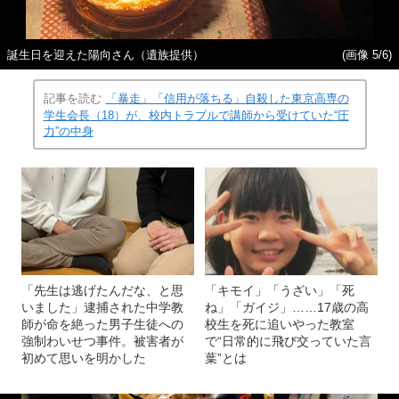
誕生日を迎えた陽向さん（遺族提供）
(画像 5/6)
記事を読む
「暴走」「信用が落ちる」自殺した東京高専の
学生会長（18）が、校内トラブルで講師から受けていた“圧
力”の中身
「先生は逃げたんだな、と思
「キモイ」「うざい」「死
いました」逮捕された中学教
ね」「ガイジ」……17歳の高
師が命を絶った男子生徒への
校生を死に追いやった教室
強制わいせつ事件。被害者が
で“日常的に飛び交っていた言
初めて思いを明かした
葉”とは