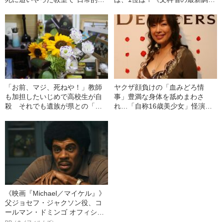
飛び交っていた言葉”とは
査》
「お前、マジ、死ねや！」教師
ヤクザ顔負けの「血みどろ情
も加担したいじめで高校生が自
事」豊満な身体を舐めまわさ
殺 それでも遺族が県との「調
れ…「自称16歳美少女」怪演
停」を成立させた理由
中、かたせ梨乃（69）の美しす
ぎる“熟れ方”
《映画『Michael／マイケル』》
父ジョセフ・ジャクソン役、コ
ールマン・ドミンゴ オフィシャ
ルインタビュー“観客を魅了した