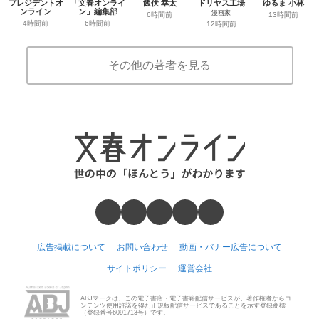
プレジデントオ
「文春オンライ
飯伏 幸太
ドリヤス工場
ゆるま 小林
ンライン
ン」編集部
漫画家
6時間前
13時間前
4時間前
6時間前
12時間前
その他の著者を見る
広告掲載について
お問い合わせ
動画・バナー広告について
サイトポリシー
運営会社
ABJマークは、この電子書店・電子書籍配信サービスが、著作権者からコ
ンテンツ使用許諾を得た正規版配信サービスであることを示す登録商標
（登録番号6091713号）です。