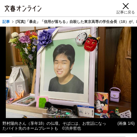
記事に戻る
記事
[写真]「暴走」「信用が落ちる」自殺した東京高専の学生会長（18）が
野村陽向さん（享年18）の仏壇。そばには、お世話になっ
(画像 1/6)
たバイト先のネームプレートも ©渋井哲也