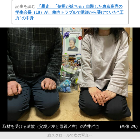
記事を読む
「暴走」「信用が落ちる」自殺した東京高専の
学生会長（18）が、校内トラブルで講師から受けていた“圧
力”の中身
取材を受ける遺族（父親／左と母親／右）©渋井哲也
(画像 2/6)
縦スクロールで次の写真へ