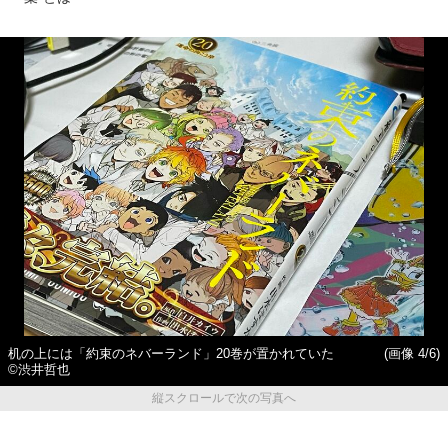
机の上には「約束のネバーランド」20巻が置かれていた
(画像 4/6)
©渋井哲也
縦スクロールで次の写真へ