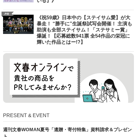
いる』》
PR
《祝59歳》日本中の【ステイサム愛】が大
暴走！ “勝手に”生誕祭試写会開催！ 主演も
助演も全部ステイサム！「ステサミー賞」
爆誕！【応募総数941票 全54作品の栄冠に
輝いた作品とはー!?】
PRESENT & EVENT
週刊文春WOMAN夏号「遺贈・寄付特集」資料請求＆プレゼン
ト