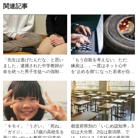
関連記事
「先生は逃げたんだな、と思い
「もう自殺を考えない。ただ、
ました」逮捕された中学教師が
練炭は…」一度はネット心中
命を絶った男子生徒への強制わ
を“止める側”になった若者が自死
いせつ事件。被害者が初めて思
を選んだ理由
いを明かした
「キモイ」「うざい」「死ね」
都道府県別の「いじめ認知率」3
「ガイジ」……17歳の高校生を
位は大分県、2位は新潟県…で
死に追いやった教室で“日常的に
は、1位は？《文科省の最新調