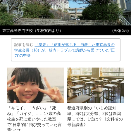
東京高等専門学校（学校案内より）
(画像 3/6)
記事を読む
「暴走」「信用が落ちる」自殺した東京高専の
学生会長（18）が、校内トラブルで講師から受けていた“圧
力”の中身
「キモイ」「うざい」「死
都道府県別の「いじめ認知
ね」「ガイジ」……17歳の高
率」3位は大分県、2位は新潟
校生を死に追いやった教室
県…では、1位は？《文科省の
で“日常的に飛び交っていた言
最新調査》
葉”とは