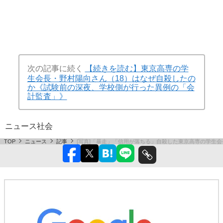
次の記事に続く
【続きを読む】東京高専の学
生会長・野村陽向さん（18）はなぜ自殺したの
か《試験前の深夜、学校側が行った異例の「会
計監査」》
ニュース
社会
TOP
ニュース
記事
[写真]「暴走」「信用が落ちる」自殺した東京高専の学生会