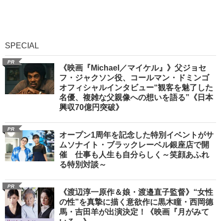
SPECIAL
PR
《映画『Michael／マイケル』》父ジョセ
フ・ジャクソン役、コールマン・ドミンゴ
オフィシャルインタビュー“観客を魅了した
名優、複雑な父親像への想いを語る”《日本
興収70億円突破》
PR
オープン1周年を記念した特別イベントがサ
ムソナイト・ブラックレーベル銀座店で開
催 仕事も人生も自分らしく～笑顔あふれ
る特別対談～
PR
《渡辺淳一原作＆娘・渡邉直子監督》“女性
の性”を真摯に描く意欲作に黒木瞳・西岡德
馬・吉田羊が出演決定！《映画『月がみて