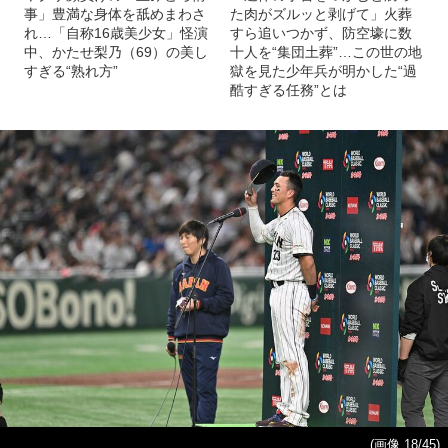
事」豊満な身体を舐めまわさ
た肉がズルッと剥げて」火葬
れ…「自称16歳美少女」怪演
すら追いつかず、防空壕に数
中、かたせ梨乃（69）の美し
十人を“集団土葬”…この世の地
すぎる“熟れ方”
獄を見た少年兵が明かした“過
酷すぎる任務”とは
(画像 18/45)