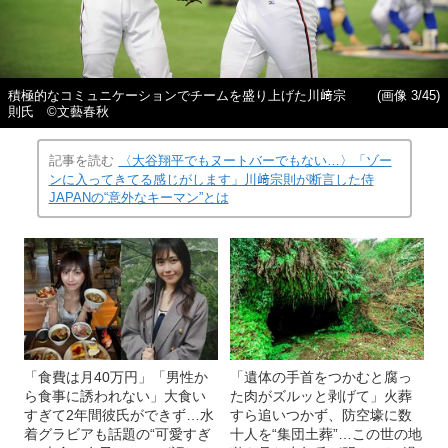
積極的なコミュニケーションでチームを盛り上げた川﨑宗
(画像 3/45)
則氏 ©文藝春秋
記事を読む
〈大谷翔平でもヌートバーでもない…〉「ゾー
ンに入ってきてる感じがします」川﨑宗則が断言した侍
JAPANの“意外なキーマン”とは
「食費は月40万円」「男性か
「遺体の手首をつかむと腐っ
ら食事に誘われない」大食い
た肉がズルッと剥げて」火葬
すぎて2年間彼氏ができず…水
すら追いつかず、防空壕に数
着グラビアも話題の“可愛すぎ
十人を“集団土葬”…この世の地