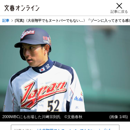
記事に戻る
記事
[写真]〈大谷翔平でもヌートバーでもない…〉「ゾーンに入ってきてる感じ
2009WBCにも出場した川﨑宗則氏 ©文藝春秋
(画像 1/45)