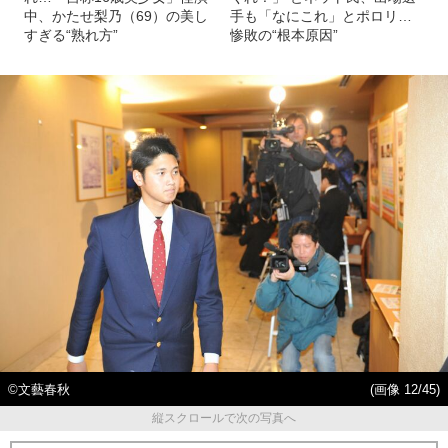
中、かたせ梨乃（69）の美し
手も「なにこれ」とポロリ…
すぎる“熟れ方”
惨敗の“根本原因”
©文藝春秋
(画像 12/45)
縦スクロールで次の写真へ