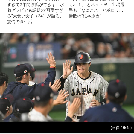
すぎて2年間彼氏ができず…水
くれ！」 とネット民、出場選
着グラビアも話題の“可愛すぎ
手も「なにこれ」とポロリ…
る”大食い女子（24）が語る、
惨敗の“根本原因”
驚愕の食生活
(画像 16/45)