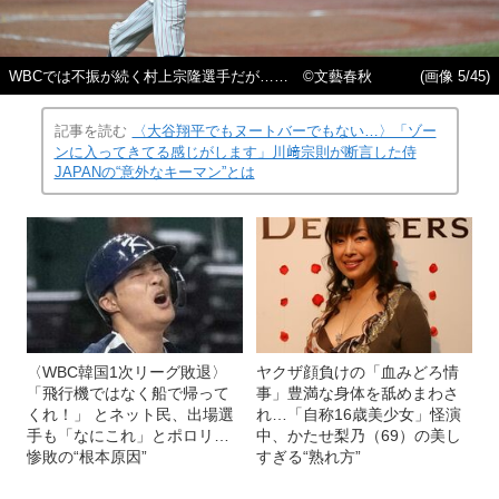
WBCでは不振が続く村上宗隆選手だが…… ©文藝春秋
(画像 5/45)
記事を読む
〈大谷翔平でもヌートバーでもない…〉「ゾー
ンに入ってきてる感じがします」川﨑宗則が断言した侍
JAPANの“意外なキーマン”とは
〈WBC韓国1次リーグ敗退〉
ヤクザ顔負けの「血みどろ情
「飛行機ではなく船で帰って
事」豊満な身体を舐めまわさ
くれ！」 とネット民、出場選
れ…「自称16歳美少女」怪演
手も「なにこれ」とポロリ…
中、かたせ梨乃（69）の美し
惨敗の“根本原因”
すぎる“熟れ方”