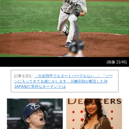
(画像 21/45)
記事を読む
〈大谷翔平でもヌートバーでもない…〉「ゾー
ンに入ってきてる感じがします」川﨑宗則が断言した侍
JAPANの“意外なキーマン”とは