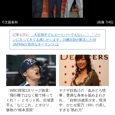
©文藝春秋
(画像 7/45)
記事を読む
〈大谷翔平でもヌートバーでもない…〉「ゾー
ンに入ってきてる感じがします」川﨑宗則が断言した侍
JAPANの“意外なキーマン”とは
〈WBC韓国1次リーグ敗退〉
ヤクザ顔負けの「血みどろ情
「飛行機ではなく船で帰って
事」豊満な身体を舐めまわさ
くれ！」 とネット民、出場選
れ…「自称16歳美少女」怪演
手も「なにこれ」とポロリ…
中、かたせ梨乃（69）の美し
惨敗の“根本原因”
すぎる“熟れ方”