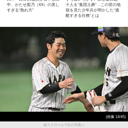
中、かたせ梨乃（69）の美し
十人を“集団土葬”…この世の地
すぎる“熟れ方”
獄を見た少年兵が明かした“過
酷すぎる任務”とは
(画像 14/45)
縦スクロールで次の写真へ