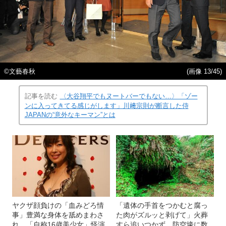
©文藝春秋
(画像 13/45)
記事を読む
〈大谷翔平でもヌートバーでもない…〉「ゾー
ンに入ってきてる感じがします」川﨑宗則が断言した侍
JAPANの“意外なキーマン”とは
ヤクザ顔負けの「血みどろ情
「遺体の手首をつかむと腐っ
事」豊満な身体を舐めまわさ
た肉がズルッと剥げて」火葬
れ…「自称16歳美少女」怪演
すら追いつかず、防空壕に数