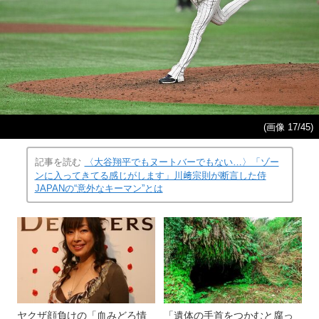
(画像 17/45)
記事を読む
〈大谷翔平でもヌートバーでもない…〉「ゾー
ンに入ってきてる感じがします」川﨑宗則が断言した侍
JAPANの“意外なキーマン”とは
ヤクザ顔負けの「血みどろ情
「遺体の手首をつかむと腐っ