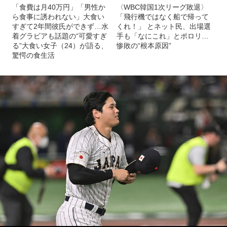
「食費は月40万円」「男性か
〈WBC韓国1次リーグ敗退〉
ら食事に誘われない」大食い
「飛行機ではなく船で帰って
すぎて2年間彼氏ができず…水
くれ！」 とネット民、出場選
着グラビアも話題の“可愛すぎ
手も「なにこれ」とポロリ…
る”大食い女子（24）が語る、
惨敗の“根本原因”
驚愕の食生活