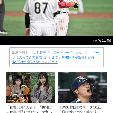
(画像 15/45)
記事を読む
〈大谷翔平でもヌートバーでもない…〉「ゾー
ンに入ってきてる感じがします」川﨑宗則が断言した侍
JAPANの“意外なキーマン”とは
「食費は月40万円」「男性か
〈WBC韓国1次リーグ敗退〉
ら食事に誘われない」大食い
「飛行機ではなく船で帰って