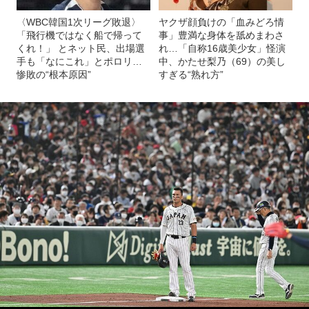
〈WBC韓国1次リーグ敗退〉
ヤクザ顔負けの「血みどろ情
「飛行機ではなく船で帰って
事」豊満な身体を舐めまわさ
くれ！」 とネット民、出場選
れ…「自称16歳美少女」怪演
手も「なにこれ」とポロリ…
中、かたせ梨乃（69）の美し
惨敗の“根本原因”
すぎる“熟れ方”