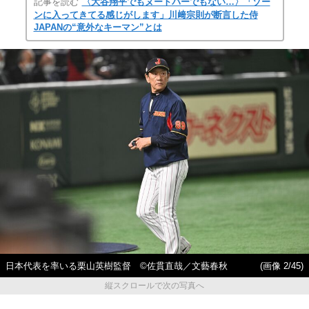
記事を読む
〈大谷翔平でもヌートバーでもない…〉「ゾー
ンに入ってきてる感じがします」川﨑宗則が断言した侍
JAPANの“意外なキーマン”とは
日本代表を率いる栗山英樹監督 ©佐貫直哉／文藝春秋
(画像 2/45)
縦スクロールで次の写真へ