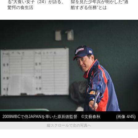
る”大食い女子（24）が語る、
獄を見た少年兵が明かした“過
驚愕の食生活
酷すぎる任務”とは
2009WBCで侍JAPANを率いた原辰徳監督 ©文藝春秋
(画像 4/45)
縦スクロールで次の写真へ