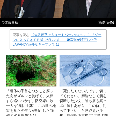
©文藝春秋
(画像 9/45)
記事を読む
〈大谷翔平でもヌートバーでもない…〉「ゾー
ンに入ってきてる感じがします」川﨑宗則が断言した侍
JAPANの“意外なキーマン”とは
「遺体の手首をつかむと腐っ
「死にたくないんです。切っ
た肉がズルッと剥げて」火葬
てください」麻酔なしで腕を
すら追いつかず、防空壕に数
切断した少女、瞼も唇も真っ
十人を“集団土葬”…この世の地
黒に腫れあがり「この仇、討
獄を見た少年兵が明かした“過
って下さい」と息絶えた少
酷すぎる任務”とは
年…原爆投下直後に“広島の離