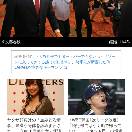
©文藝春秋
(画像 11/45)
記事を読む
〈大谷翔平でもヌートバーでもない…〉「ゾー
ンに入ってきてる感じがします」川﨑宗則が断言した侍
JAPANの“意外なキーマン”とは
ヤクザ顔負けの「血みどろ情
〈WBC韓国1次リーグ敗退〉
事」豊満な身体を舐めまわさ
「飛行機ではなく船で帰って
れ…「自称16歳美少女」怪演
くれ！」 とネット民、出場選