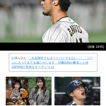
(画像 19/45)
記事を読む
〈大谷翔平でもヌートバーでもない…〉「ゾー
ンに入ってきてる感じがします」川﨑宗則が断言した侍
JAPANの“意外なキーマン”とは