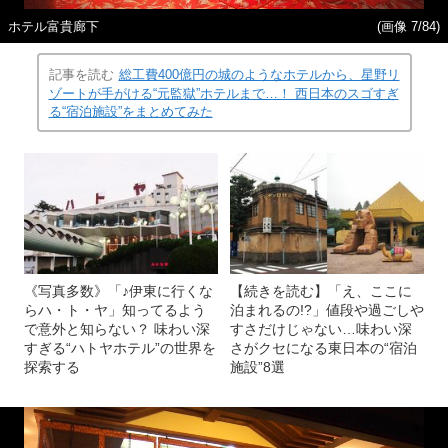
ホテル富貴廊下
(画像 7/84)
記事を読む
総工費400億円の城のようなホテルから、星野リ
ゾートが手がける“元監獄”ホテルまで…！ 西日本のスゴすぎ
る“宿泊施設”をまとめてみた
《写真多数》「♪伊東に行くな
【続きを読む】「え、ここに
らハ・ト・ヤ」知ってるよう
泊まれるの!?」値段や過ごしや
で意外と知らない？ 味わい深
すさだけじゃない…味わい深
すぎる“ハトヤホテル”の世界を
さがクセになる東日本の“宿泊
探索する
施設”8選