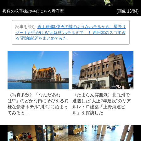
複数の収容棟の中心にある看守室
(画像 13/84)
記事を読む
総工費400億円の城のようなホテルから、星野リ
ゾートが手がける“元監獄”ホテルまで…！ 西日本のスゴすぎ
る“宿泊施設”をまとめてみた
《写真多数》「なんだあれ
〈たまらん雰囲気〉北九州で
は!?」のどかな街にそびえる異
遭遇した“大正2年建設”のリア
様な豪奢ホテル“川久”に泊まっ
ルレトロ建築「上野海運ビ
てみると…
ル」を探訪した