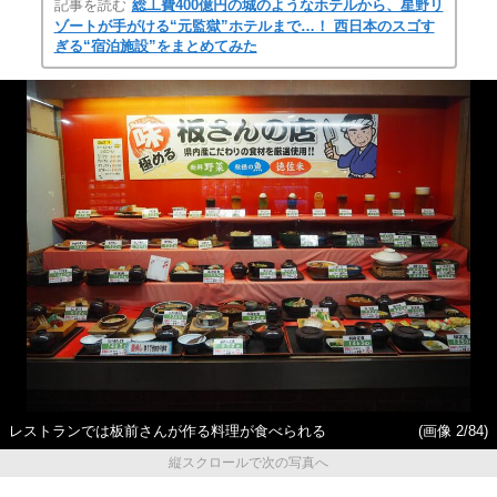
記事を読む
総工費400億円の城のようなホテルから、星野リ
ゾートが手がける“元監獄”ホテルまで…！ 西日本のスゴす
ぎる“宿泊施設”をまとめてみた
レストランでは板前さんが作る料理が食べられる
(画像 2/84)
縦スクロールで次の写真へ