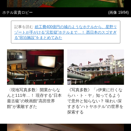
ホテル富貴ロビー
(画像 19/84)
記事を読む
総工費400億円の城のようなホテルから、星野リ
ゾートが手がける“元監獄”ホテルまで…！ 西日本のスゴすぎ
る“宿泊施設”をまとめてみた
〈現地写真多数〉開業からな
《写真多数》「♪伊東に行くな
んと111年…！ 現存する“日本
らハ・ト・ヤ」知ってるよう
最古級”の映画館“高田世界
で意外と知らない？ 味わい深
館”が素敵すぎた
すぎる“ハトヤホテル”の世界を
探索する