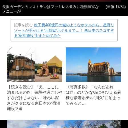
長沢ガーデンのレストランはファミレス並みに種類豊富な
(画像 17/84)
メニューが
記事を読む
総工費400億円の城のようなホテルから、星野リ
ゾートが手がける“元監獄”ホテルまで…！ 西日本のスゴすぎ
る“宿泊施設”をまとめてみた
【続きを読む】「え、ここに
《写真多数》「なんだあれ
泊まれるの!?」値段や過ごしや
は!?」のどかな街にそびえる異
すさだけじゃない…味わい深
様な豪奢ホテル“川久”に泊まっ
さがクセになる東日本の“宿泊
てみると…
施設”8選