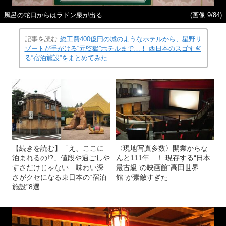
風呂の蛇口からはラドン泉が出る
(画像 9/84)
記事を読む
総工費400億円の城のようなホテルから、星野リ
ゾートが手がける“元監獄”ホテルまで…！ 西日本のスゴすぎ
る“宿泊施設”をまとめてみた
【続きを読む】「え、ここに
〈現地写真多数〉開業からな
泊まれるの!?」値段や過ごしや
んと111年…！ 現存する“日本
すさだけじゃない…味わい深
最古級”の映画館“高田世界
さがクセになる東日本の“宿泊
館”が素敵すぎた
施設”8選