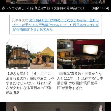
赤レンガが美しい旧奈良監獄外観（改修前の見学会にて）
(画像 11/84)
記事を読む
総工費400億円の城のようなホテルから、星野リ
ゾートが手がける“元監獄”ホテルまで…！ 西日本のスゴすぎ
る“宿泊施設”をまとめてみた
【続きを読む】「え、ここに
〈現地写真多数〉開業からな
泊まれるの!?」値段や過ごしや
んと111年…！ 現存する“日本
すさだけじゃない…味わい深
最古級”の映画館“高田世界
さがクセになる東日本の“宿泊
館”が素敵すぎた
施設”8選