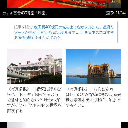
ホテル富貴405号室「和室」
(画像 21/84)
記事を読む
総工費400億円の城のようなホテルから、星野リ
ゾートが手がける“元監獄”ホテルまで…！ 西日本のスゴすぎ
る“宿泊施設”をまとめてみた
《写真多数》「♪伊東に行くな
《写真多数》「なんだあれ
らハ・ト・ヤ」知ってるよう
は!?」のどかな街にそびえる異
で意外と知らない？ 味わい深
様な豪奢ホテル“川久”に泊まっ
すぎる“ハトヤホテル”の世界を
てみると…
探索する