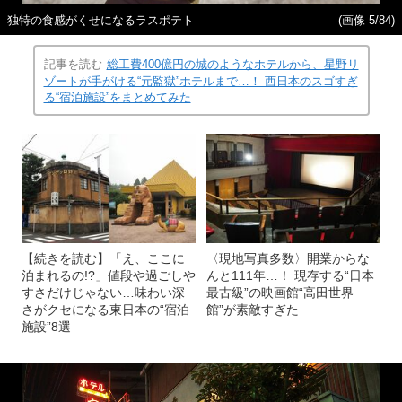
独特の食感がくせになるラスポテト
(画像 5/84)
記事を読む
総工費400億円の城のようなホテルから、星野リ
ゾートが手がける“元監獄”ホテルまで…！ 西日本のスゴすぎ
る“宿泊施設”をまとめてみた
【続きを読む】「え、ここに
〈現地写真多数〉開業からな
泊まれるの!?」値段や過ごしや
んと111年…！ 現存する“日本
すさだけじゃない…味わい深
最古級”の映画館“高田世界
さがクセになる東日本の“宿泊
館”が素敵すぎた
施設”8選