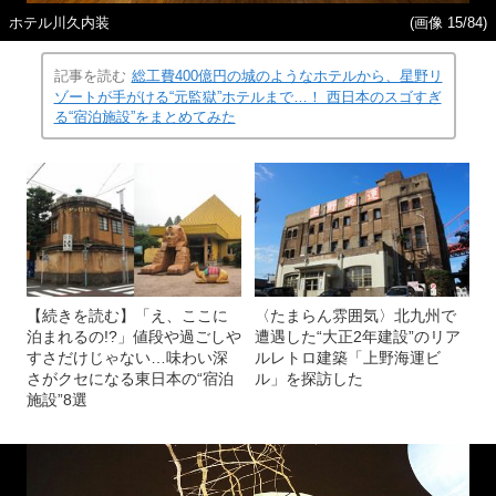
ホテル川久内装
(画像 15/84)
記事を読む
総工費400億円の城のようなホテルから、星野リ
ゾートが手がける“元監獄”ホテルまで…！ 西日本のスゴすぎ
る“宿泊施設”をまとめてみた
【続きを読む】「え、ここに
〈たまらん雰囲気〉北九州で
泊まれるの!?」値段や過ごしや
遭遇した“大正2年建設”のリア
すさだけじゃない…味わい深
ルレトロ建築「上野海運ビ
さがクセになる東日本の“宿泊
ル」を探訪した
施設”8選