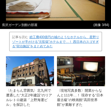
長沢ガーデン別館の部屋
(画像 3/84)
記事を読む
総工費400億円の城のようなホテルから、星野リ
ゾートが手がける“元監獄”ホテルまで…！ 西日本のスゴすぎ
る“宿泊施設”をまとめてみた
〈たまらん雰囲気〉北九州で
〈現地写真多数〉開業からな
遭遇した“大正2年建設”のリア
んと111年…！ 現存する“日本
ルレトロ建築「上野海運ビ
最古級”の映画館“高田世界
ル」を探訪した
館”が素敵すぎた