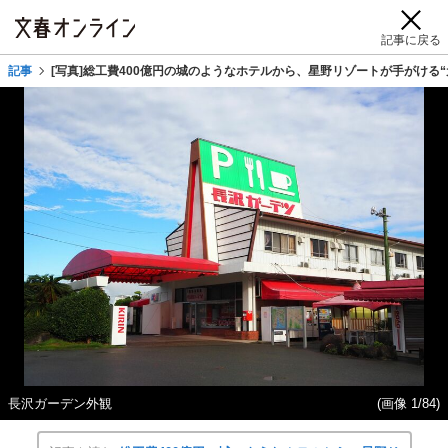
記事に戻る
記事
[写真]総工費400億円の城のようなホテルから、星野リゾートが手がける
長沢ガーデン外観
(画像 1/84)