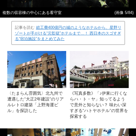
複数の収容棟の中心にある看守室
(画像 5/84)
記事を読む
総工費400億円の城のようなホテルから、星野リ
ゾートが手がける“元監獄”ホテルまで…！ 西日本のスゴすぎ
る“宿泊施設”をまとめてみた
〈たまらん雰囲気〉北九州で
《写真多数》「♪伊東に行くな
遭遇した“大正2年建設”のリア
らハ・ト・ヤ」知ってるよう
ルレトロ建築「上野海運ビ
で意外と知らない？ 味わい深
ル」を探訪した
すぎる“ハトヤホテル”の世界を
探索する