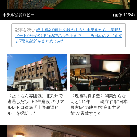
ホテル富貴ロビー
(画像 11/84)
記事を読む
総工費400億円の城のようなホテルから、星野リ
ゾートが手がける“元監獄”ホテルまで…！ 西日本のスゴすぎ
る“宿泊施設”をまとめてみた
〈たまらん雰囲気〉北九州で
〈現地写真多数〉開業からな
遭遇した“大正2年建設”のリア
んと111年…！ 現存する“日本
ルレトロ建築「上野海運ビ
最古級”の映画館“高田世界
ル」を探訪した
館”が素敵すぎた