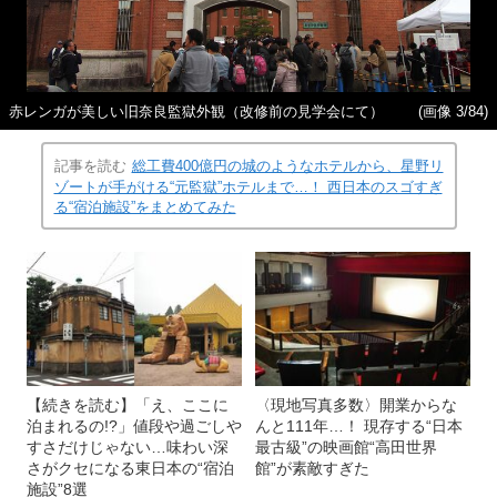
赤レンガが美しい旧奈良監獄外観（改修前の見学会にて）
(画像 3/84)
記事を読む
総工費400億円の城のようなホテルから、星野リ
ゾートが手がける“元監獄”ホテルまで…！ 西日本のスゴすぎ
る“宿泊施設”をまとめてみた
【続きを読む】「え、ここに
〈現地写真多数〉開業からな
泊まれるの!?」値段や過ごしや
んと111年…！ 現存する“日本
すさだけじゃない…味わい深
最古級”の映画館“高田世界
さがクセになる東日本の“宿泊
館”が素敵すぎた
施設”8選