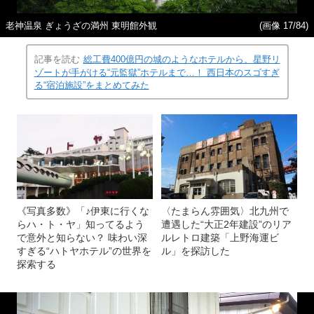
老神温泉 ぎょうざの満州 東明館外観
(画像 17/84)
記事を読む
総工費400億円の城のようなホテルから、星野リ
ゾートが手がける“元監獄”ホテルまで…！ 西日本のスゴすぎ
る“宿泊施設”をまとめてみた
《写真多数》「♪伊東に行くな
〈たまらん雰囲気〉北九州で
らハ・ト・ヤ」知ってるよう
遭遇した“大正2年建設”のリア
で意外と知らない？ 味わい深
ルレトロ建築「上野海運ビ
すぎる“ハトヤホテル”の世界を
ル」を探訪した
探索する