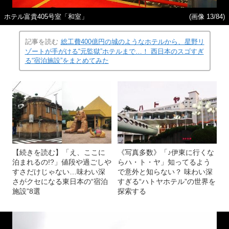
ホテル富貴405号室「和室」
(画像 13/84)
記事を読む
総工費400億円の城のようなホテルから、星野リ
ゾートが手がける“元監獄”ホテルまで…！ 西日本のスゴすぎ
る“宿泊施設”をまとめてみた
【続きを読む】「え、ここに
《写真多数》「♪伊東に行くな
泊まれるの!?」値段や過ごしや
らハ・ト・ヤ」知ってるよう
すさだけじゃない…味わい深
で意外と知らない？ 味わい深
さがクセになる東日本の“宿泊
すぎる“ハトヤホテル”の世界を
施設”8選
探索する