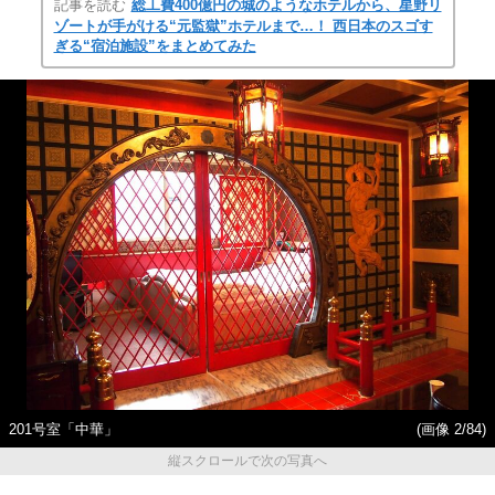
記事を読む
総工費400億円の城のようなホテルから、星野リ
ゾートが手がける“元監獄”ホテルまで…！ 西日本のスゴす
ぎる“宿泊施設”をまとめてみた
201号室「中華」
(画像 2/84)
縦スクロールで次の写真へ