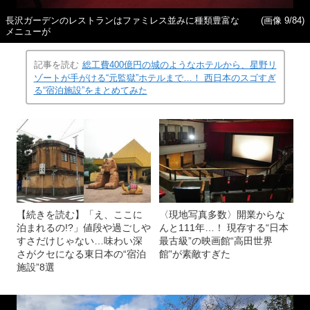
長沢ガーデンのレストランはファミレス並みに種類豊富な
(画像 9/84)
メニューが
記事を読む
総工費400億円の城のようなホテルから、星野リ
ゾートが手がける“元監獄”ホテルまで…！ 西日本のスゴすぎ
る“宿泊施設”をまとめてみた
【続きを読む】「え、ここに
〈現地写真多数〉開業からな
泊まれるの!?」値段や過ごしや
んと111年…！ 現存する“日本
すさだけじゃない…味わい深
最古級”の映画館“高田世界
さがクセになる東日本の“宿泊
館”が素敵すぎた
施設”8選