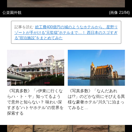
公楽園外観
(画像 21/84)
記事を読む
総工費400億円の城のようなホテルから、星野リ
ゾートが手がける“元監獄”ホテルまで…！ 西日本のスゴすぎ
る“宿泊施設”をまとめてみた
《写真多数》「♪伊東に行くな
《写真多数》「なんだあれ
らハ・ト・ヤ」知ってるよう
は!?」のどかな街にそびえる異
で意外と知らない？ 味わい深
様な豪奢ホテル“川久”に泊まっ
すぎる“ハトヤホテル”の世界を
てみると…
探索する