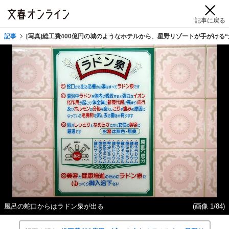
記事に戻る
記事
[写真]総工費400億円の城のようなホテルから、星野リゾートが手がける
風呂の蛇口からはラドン泉が出る
(画像 1/84)