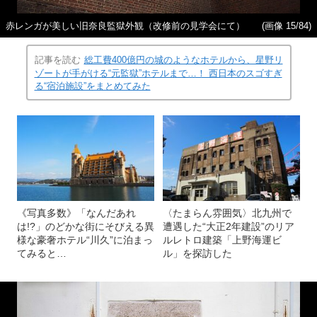
赤レンガが美しい旧奈良監獄外観（改修前の見学会にて）
(画像 15/84)
記事を読む
総工費400億円の城のようなホテルから、星野リ
ゾートが手がける“元監獄”ホテルまで…！ 西日本のスゴすぎ
る“宿泊施設”をまとめてみた
《写真多数》「なんだあれ
〈たまらん雰囲気〉北九州で
は!?」のどかな街にそびえる異
遭遇した“大正2年建設”のリア
様な豪奢ホテル“川久”に泊まっ
ルレトロ建築「上野海運ビ
てみると…
ル」を探訪した