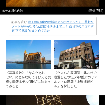
ホテル川久内装
(画像 7/84)
記事を読む
総工費400億円の城のようなホテルから、星野リ
ゾートが手がける“元監獄”ホテルまで…！ 西日本のスゴすぎ
る“宿泊施設”をまとめてみた
《写真多数》「なんだあれ
〈たまらん雰囲気〉北九州で
は!?」のどかな街にそびえる異
遭遇した“大正2年建設”のリア
様な豪奢ホテル“川久”に泊まっ
ルレトロ建築「上野海運ビ
てみると…
ル」を探訪した