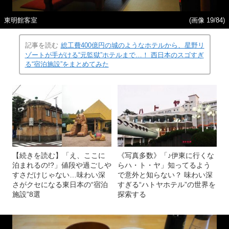
東明館客室
(画像 19/84)
記事を読む
総工費400億円の城のようなホテルから、星野リ
ゾートが手がける“元監獄”ホテルまで…！ 西日本のスゴすぎ
る“宿泊施設”をまとめてみた
【続きを読む】「え、ここに
《写真多数》「♪伊東に行くな
泊まれるの!?」値段や過ごしや
らハ・ト・ヤ」知ってるよう
すさだけじゃない…味わい深
で意外と知らない？ 味わい深
さがクセになる東日本の“宿泊
すぎる“ハトヤホテル”の世界を
施設”8選
探索する