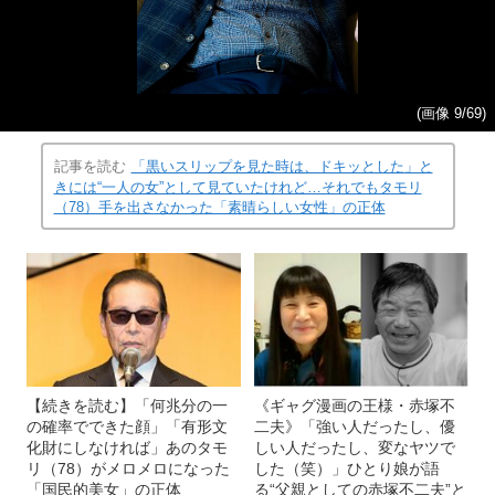
(画像 9/69)
記事を読む
「黒いスリップを見た時は、ドキッとした」と
きには“一人の女”として見ていたけれど…それでもタモリ
（78）手を出さなかった「素晴らしい女性」の正体
【続きを読む】「何兆分の一
《ギャグ漫画の王様・赤塚不
の確率でできた顔」「有形文
二夫》「強い人だったし、優
化財にしなければ」あのタモ
しい人だったし、変なヤツで
リ（78）がメロメロになった
した（笑）」ひとり娘が語
「国民的美女」の正体
る“父親としての赤塚不二夫”と