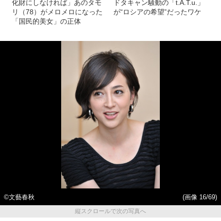
化財にしなければ」あのタモ
ドタキャン騒動の「t.A.T.u.」
リ（78）がメロメロになった
が“ロシアの希望”だったワケ
「国民的美女」の正体
©文藝春秋
(画像 16/69)
縦スクロールで次の写真へ