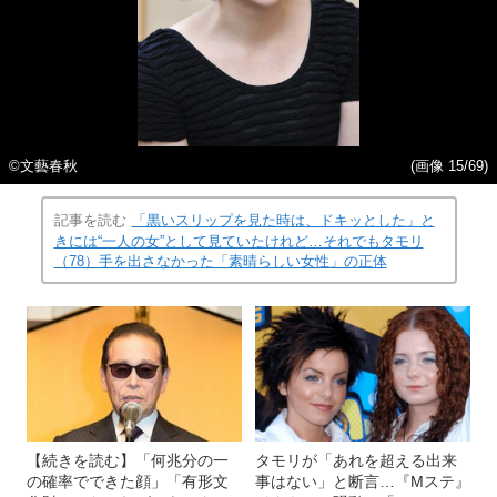
©文藝春秋
(画像 15/69)
記事を読む
「黒いスリップを見た時は、ドキッとした」と
きには“一人の女”として見ていたけれど…それでもタモリ
（78）手を出さなかった「素晴らしい女性」の正体
【続きを読む】「何兆分の一
タモリが「あれを超える出来
の確率でできた顔」「有形文
事はない」と断言…『Mステ』