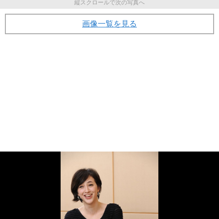
縦スクロールで次の写真へ
画像一覧を見る