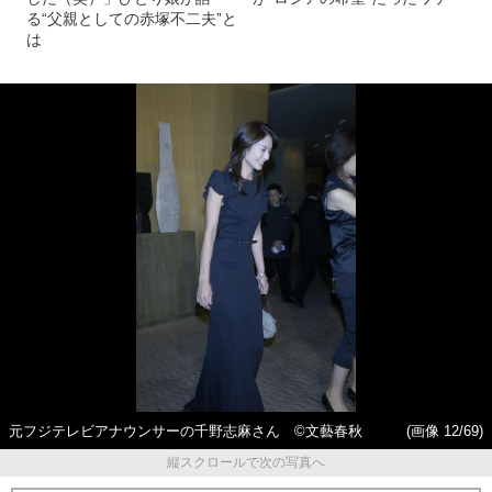
る“父親としての赤塚不二夫”と
は
元フジテレビアナウンサーの千野志麻さん ©文藝春秋
(画像 12/69)
縦スクロールで次の写真へ