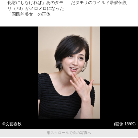
化財にしなければ」あのタモ
だタモリのワイルド居候伝説
リ（78）がメロメロになった
「国民的美女」の正体
©文藝春秋
(画像 18/69)
縦スクロールで次の写真へ