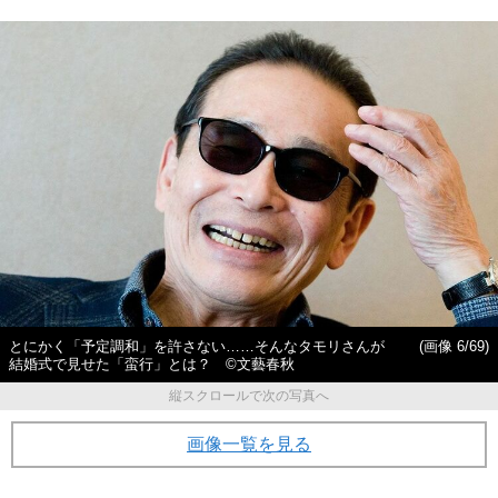
とにかく「予定調和」を許さない……そんなタモリさんが
(画像 6/69)
結婚式で見せた「蛮行」とは？ ©文藝春秋
縦スクロールで次の写真へ
画像一覧を見る