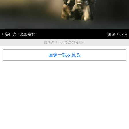
©谷口亮／文藝春秋
(画像 12/23)
縦スクロールで次の写真へ
画像一覧を見る