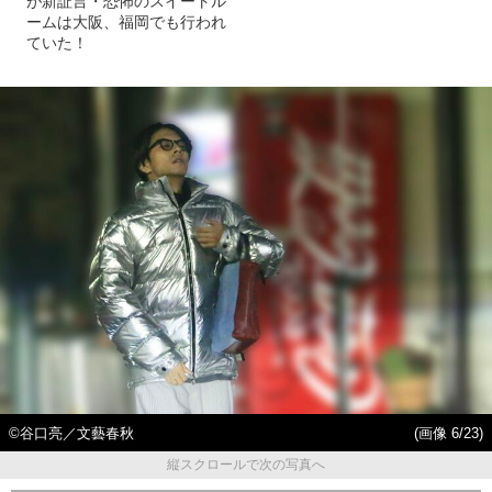
が新証言・恐怖のスイートル
ームは大阪、福岡でも行われ
ていた！
©谷口亮／文藝春秋
(画像 6/23)
縦スクロールで次の写真へ