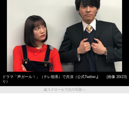
ドラマ「声ガール！」（テレ朝系）で共演（公式Twitterよ
(画像 20/23)
り）
縦スクロールで次の写真へ