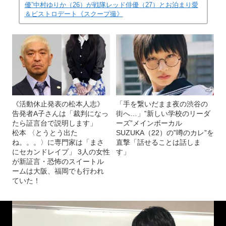
優”中村ゆりか（26）が戦隊レッド俳優（27）とお泊まり愛
＆ビストロデート《スクープ撮》
《活動休止発表の松本人志》
「手を繋いだまま夜の渋谷の
告発者A子さんは「裁判になっ
街へ…」‟新しい学校のリーダ
たら証言台で説明します」
ーズ”メインボーカル
松本 〈とうとう出た
SUZUKA（22）の‟噂のカレ”を
ね。。。〉に専門家は「まさ
直撃「話せることは話しま
にセカンドレイプ」 3人の女性
す」
が新証言・恐怖のスイートル
ームは大阪、福岡でも行われ
ていた！