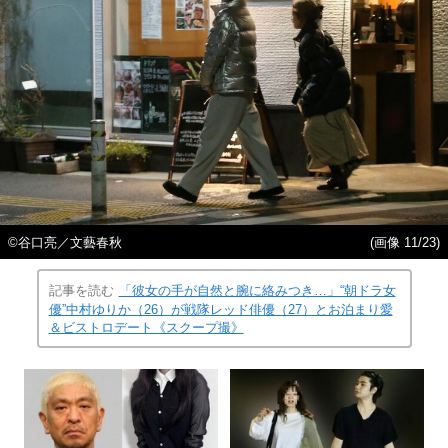
©谷口亮／文藝春秋
(画像 11/23)
記事を読む
「彼女の手が自然と腕に絡みつき…」“朝ドラ女
優”中村ゆりか（26）が戦隊レッド俳優（27）とお泊まり愛
＆ビストロデート《スクープ撮》