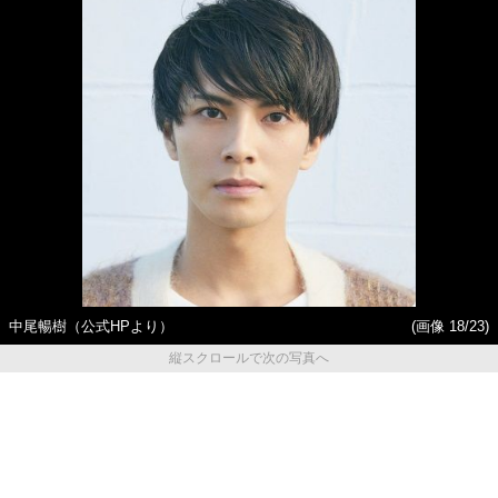
中尾暢樹（公式HPより）
(画像 18/23)
縦スクロールで次の写真へ