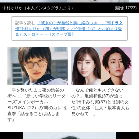
中村ゆりか（本人インスタグラムより）
(画像 17/23)
記事を読む
「彼女の手が自然と腕に絡みつき…」“朝ドラ女
優”中村ゆりか（26）が戦隊レッド俳優（27）とお泊まり愛
＆ビストロデート《スクープ撮》
「手を繋いだまま夜の渋谷の
「なんで俺とキスできない
街へ…」‟新しい学校のリーダ
の？」亀梨和也(37)が迫っ
ーズ”メインボーカル
た‟田中みな実(37)とは別の女
SUZUKA（22）の‟噂のカレ”を
性”の正体「巨人・坂本勇人も
直撃「話せることは話しま
見かねて…」
す」