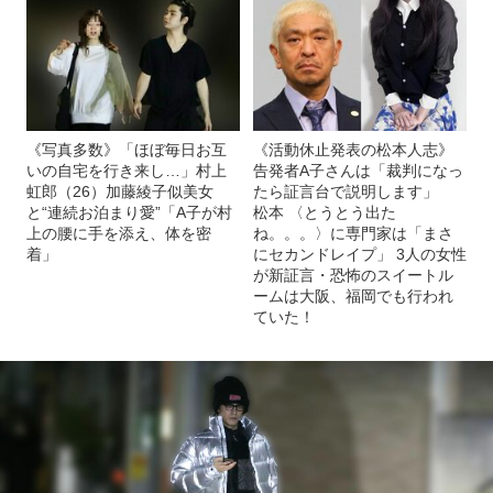
《写真多数》「ほぼ毎日お互
《活動休止発表の松本人志》
いの自宅を行き来し…」村上
告発者A子さんは「裁判になっ
虹郎（26）加藤綾子似美女
たら証言台で説明します」
と“連続お泊まり愛”「A子が村
松本 〈とうとう出た
上の腰に手を添え、体を密
ね。。。〉に専門家は「まさ
着」
にセカンドレイプ」 3人の女性
が新証言・恐怖のスイートル
ームは大阪、福岡でも行われ
ていた！