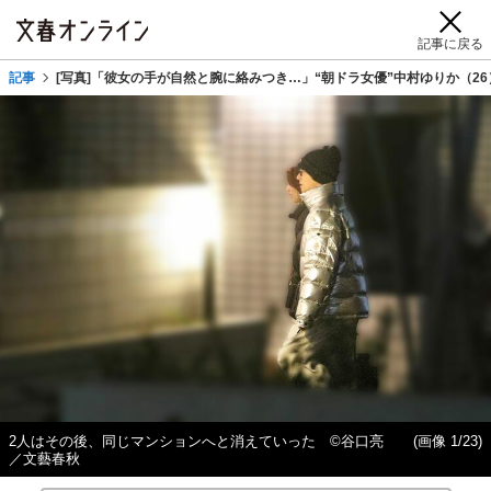
記事に戻る
記事
[写真]「彼女の手が自然と腕に絡みつき…」“朝ドラ女優”中村ゆりか（2
2人はその後、同じマンションへと消えていった ©谷口亮
(画像 1/23)
／文藝春秋