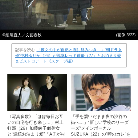
©細尾直人／文藝春秋
(画像 3/23)
記事を読む
「彼女の手が自然と腕に絡みつき…」“朝ドラ女
優”中村ゆりか（26）が戦隊レッド俳優（27）とお泊まり愛
＆ビストロデート《スクープ撮》
《写真多数》「ほぼ毎日お互
「手を繋いだまま夜の渋谷の
いの自宅を行き来し…」村上
街へ…」‟新しい学校のリーダ
虹郎（26）加藤綾子似美女
ーズ”メインボーカル
と“連続お泊まり愛”「A子が村
SUZUKA（22）の‟噂のカレ”を