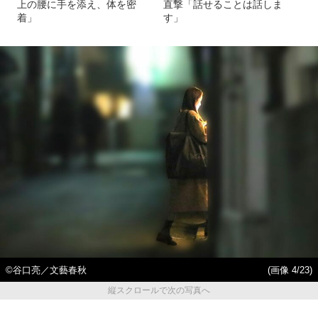
上の腰に手を添え、体を密
直撃「話せることは話しま
着」
す」
©谷口亮／文藝春秋
(画像 4/23)
縦スクロールで次の写真へ