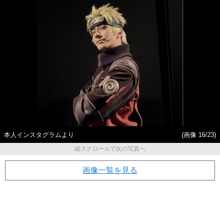
本人インスタグラムより
(画像 16/23)
縦スクロールで次の写真へ
画像一覧を見る