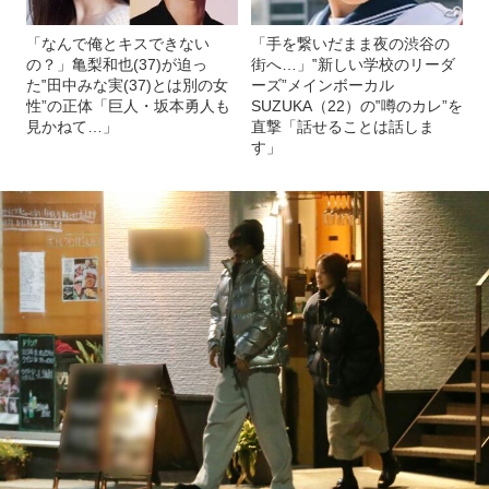
「なんで俺とキスできない
「手を繋いだまま夜の渋谷の
の？」亀梨和也(37)が迫っ
街へ…」‟新しい学校のリーダ
た‟田中みな実(37)とは別の女
ーズ”メインボーカル
性”の正体「巨人・坂本勇人も
SUZUKA（22）の‟噂のカレ”を
見かねて…」
直撃「話せることは話しま
す」